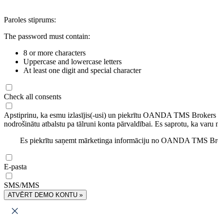
Paroles stiprums:
The password must contain:
8 or more characters
Uppercase and lowercase letters
At least one digit and special character
Check all consents
Apstiprinu, ka esmu izlasījis(-usi) un piekrītu OANDA TMS Brokers
nodrošinātu atbalstu pa tālruni konta pārvaldībai. Es saprotu, ka varu 
Es piekrītu saņemt mārketinga informāciju no OANDA TMS Brok
E-pasta
SMS/MMS
ATVĒRT DEMO KONTU »