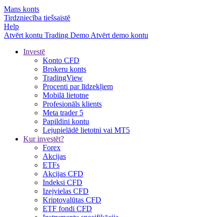
Mans konts
Tirdzniecība tiešsaistē
Help
Atvērt kontu
Trading
Demo
Atvērt demo kontu
Investē
Konto CFD
Brokeru konts
TradingView
Procenti par līdzekļiem
Mobilā lietotne
Profesionāls klients
Meta trader 5
Papildini kontu
Lejupielādē lietotni vai MT5
Kur investēt?
Forex
Akcijas
ETFs
Akcijas CFD
Indeksi CFD
Izejvielas CFD
Kriptovalūtas CFD
ETF fondi CFD