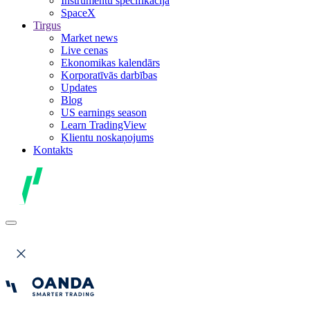
Instrumentu specifikācija
SpaceX
Tirgus
Market news
Live cenas
Ekonomikas kalendārs
Korporatīvās darbības
Updates
Blog
US earnings season
Learn TradingView
Klientu noskaņojums
Kontakts