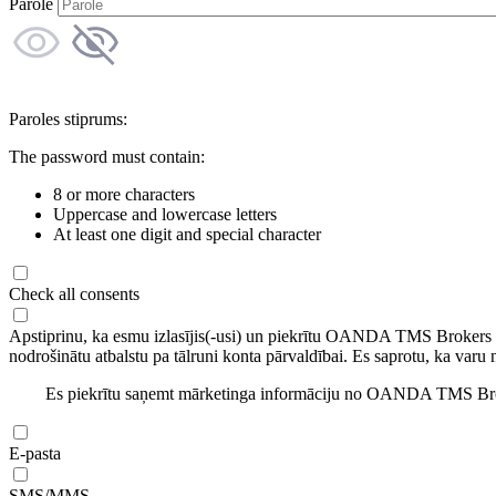
Parole
Paroles stiprums:
The password must contain:
8 or more characters
Uppercase and lowercase letters
At least one digit and special character
Check all consents
Apstiprinu, ka esmu izlasījis(-usi) un piekrītu OANDA TMS Brokers
nodrošinātu atbalstu pa tālruni konta pārvaldībai. Es saprotu, ka varu 
Es piekrītu saņemt mārketinga informāciju no OANDA TMS Brok
E-pasta
SMS/MMS