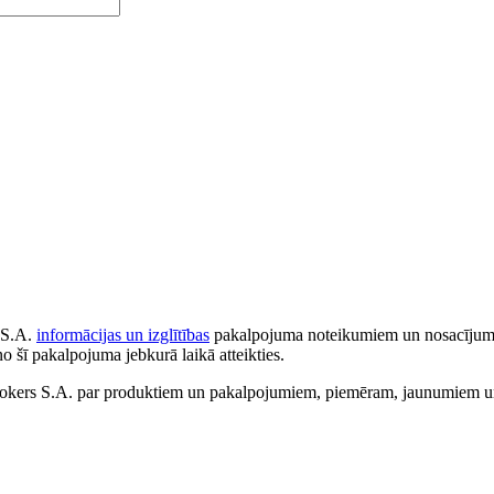
 S.A.
informācijas un izglītības
pakalpojuma noteikumiem un nosacījumiem
no šī pakalpojuma jebkurā laikā atteikties.
ers S.A. par produktiem un pakalpojumiem, piemēram, jaunumiem un 