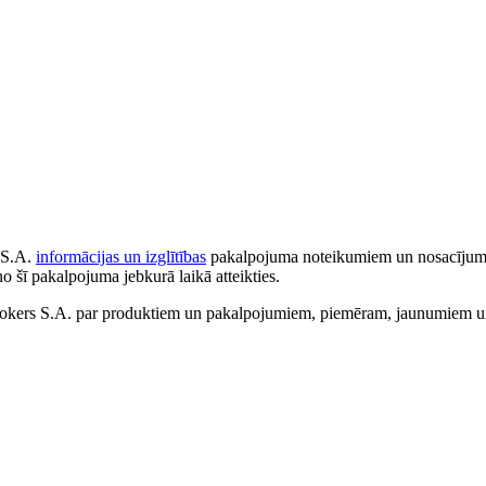
 S.A.
informācijas un izglītības
pakalpojuma noteikumiem un nosacījumiem
no šī pakalpojuma jebkurā laikā atteikties.
ers S.A. par produktiem un pakalpojumiem, piemēram, jaunumiem un 