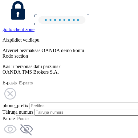
go to client zone
Aizpildiet veidlapu
Atveriet bezmaksas OANDA demo kontu
Rodo section
Kas ir personas datu pārzinis?
OANDA TMS Brokers S.A.
E-pasts
phone_prefix
Tālruņa numurs
Parole