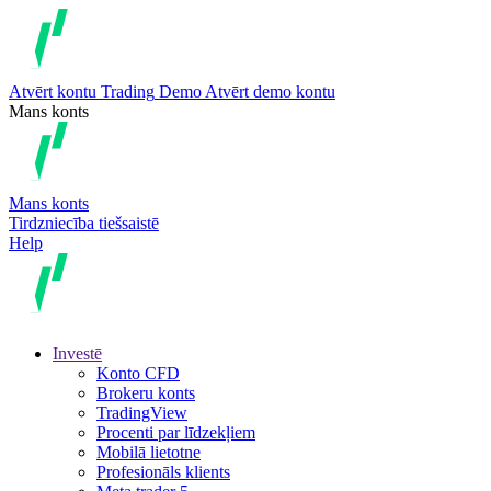
Atvērt kontu
Trading
Demo
Atvērt demo kontu
Mans konts
Mans konts
Tirdzniecība tiešsaistē
Help
Investē
Konto CFD
Brokeru konts
TradingView
Procenti par līdzekļiem
Mobilā lietotne
Profesionāls klients