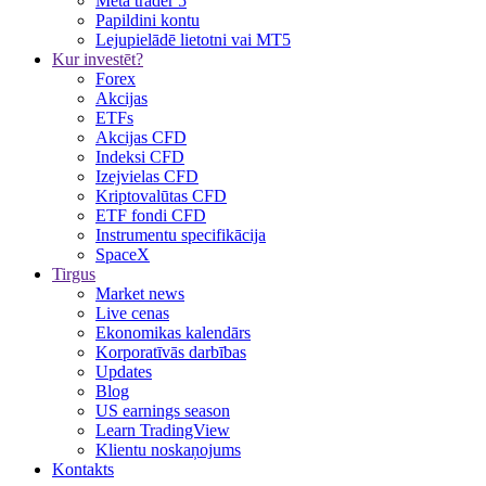
Meta trader 5
Papildini kontu
Lejupielādē lietotni vai MT5
Kur investēt?
Forex
Akcijas
ETFs
Akcijas CFD
Indeksi CFD
Izejvielas CFD
Kriptovalūtas CFD
ETF fondi CFD
Instrumentu specifikācija
SpaceX
Tirgus
Market news
Live cenas
Ekonomikas kalendārs
Korporatīvās darbības
Updates
Blog
US earnings season
Learn TradingView
Klientu noskaņojums
Kontakts