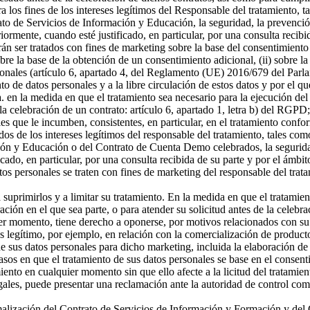
a los fines de los intereses legítimos del Responsable del tratamiento, t
o de Servicios de Información y Educación, la seguridad, la prevención
riormente, cuando esté justificado, en particular, por una consulta recibi
án ser tratados con fines de marketing sobre la base del consentimiento
sobre la base de la obtención de un consentimiento adicional, (ii) sobre la
rsonales (artículo 6, apartado 4, del Reglamento (UE) 2016/679 del Parl
ento de datos personales y a la libre circulación de estos datos y por e
 a. en la medida en que el tratamiento sea necesario para la ejecución 
celebración de un contrato: artículo 6, apartado 1, letra b) del RGPD; 
s que le incumben, consistentes, en particular, en el tratamiento confor
os de los intereses legítimos del responsable del tratamiento, tales como 
ón y Educación o del Contrato de Cuenta Demo celebrados, la seguridad,
icado, en particular, por una consulta recibida de su parte y por el ámbi
tos personales se traten con fines de marketing del responsable del tra
a suprimirlos y a limitar su tratamiento. En la medida en que el tratamie
n en el que sea parte, o para atender su solicitud antes de la celebrac
er momento, tiene derecho a oponerse, por motivos relacionados con su si
és legítimo, por ejemplo, en relación con la comercialización de producto
 sus datos personales para dicho marketing, incluida la elaboración de p
asos en que el tratamiento de sus datos personales se base en el consenti
miento en cualquier momento sin que ello afecte a la licitud del tratamie
egales, puede presentar una reclamación ante la autoridad de control com
ormalización del Contrato de Servicios de Información y Formación y d