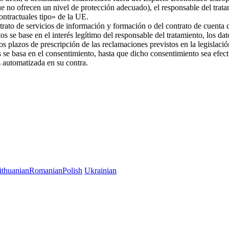
ue no ofrecen un nivel de protección adecuado), el responsable del trat
 contractuales tipo» de la UE.
trato de servicios de información y formación o del contrato de cuenta d
os se base en el interés legítimo del responsable del tratamiento, los da
 los plazos de prescripción de las reclamaciones previstos en la legislac
es se basa en el consentimiento, hasta que dicho consentimiento sea efec
es automatizada en su contra.
ithuanian
Romanian
Polish
Ukrainian