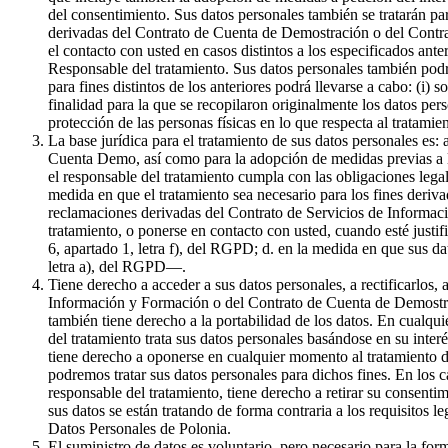
del consentimiento. Sus datos personales también se tratarán par
derivadas del Contrato de Cuenta de Demostración o del Contrat
el contacto con usted en casos distintos a los especificados ante
Responsable del tratamiento. Sus datos personales también podr
para fines distintos de los anteriores podrá llevarse a cabo: (i) 
finalidad para la que se recopilaron originalmente los datos pe
protección de las personas físicas en lo que respecta al tratami
La base jurídica para el tratamiento de sus datos personales es:
Cuenta Demo, así como para la adopción de medidas previas a la 
el responsable del tratamiento cumpla con las obligaciones legale
medida en que el tratamiento sea necesario para los fines derivad
reclamaciones derivadas del Contrato de Servicios de Informaci
tratamiento, o ponerse en contacto con usted, cuando esté justif
6, apartado 1, letra f), del RGPD; d. en la medida en que sus da
letra a), del RGPD—.
Tiene derecho a acceder a sus datos personales, a rectificarlos, 
Información y Formación o del Contrato de Cuenta de Demostració
también tiene derecho a la portabilidad de los datos. En cualqui
del tratamiento trata sus datos personales basándose en su inter
tiene derecho a oponerse en cualquier momento al tratamiento de
podremos tratar sus datos personales para dichos fines. En los c
responsable del tratamiento, tiene derecho a retirar su consenti
sus datos se están tratando de forma contraria a los requisitos l
Datos Personales de Polonia.
El suministro de datos es voluntario, pero necesario para la f