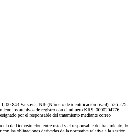
, 00-843 Varsovia, NIP (Número de identificación fiscal): 526-275-
, mantiene los archivos de registro con el número KRS: 0000204776,
esignado por el responsable del tratamiento mediante correo
uenta de Demostración entre usted y el responsable del tratamiento, lo
 con las obligaciones derivadas de la normativa relativa a la gestión