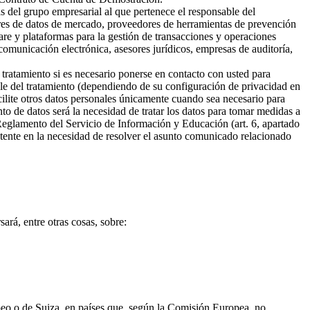
s del grupo empresarial al que pertenece el responsable del
ores de datos de mercado, proveedores de herramientas de prevención
are y plataformas para la gestión de transacciones y operaciones
omunicación electrónica, asesores jurídicos, empresas de auditoría,
 tratamiento si es necesario ponerse en contacto con usted para
ble del tratamiento (dependiendo de su configuración de privacidad en
cilite otros datos personales únicamente cuando sea necesario para
ento de datos será la necesidad de tratar los datos para tomar medidas a
 Reglamento del Servicio de Información y Educación (art. 6, apartado
sistente en la necesidad de resolver el asunto comunicado relacionado
ará, entre otras cosas, sobre:
opeo o de Suiza, en países que, según la Comisión Europea, no