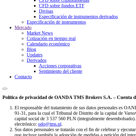
CFD sobre criptomonedas
CFD sobre fondos ETF
Divisas
Especificación de instrumentos derivados
Especificación de instrumentos
Mercado
Market News
Cotización en tiempo real
Calendario económico
Blog
Updates
Derivados
Acciones corporativas
Sentimiento del cliente
Contacto
Política de privacidad de OANDA TMS Brokers S.A. – Cuenta de
El responsable del tratamiento de sus datos personales es OA
91-31, para la cual el Tribunal de Distrito de la capital de Va
capital social de 3 537 560 PLN (integralmente desembolsado). 
electrónico:
odo@tms.pl
.
Sus datos personales se tratarán con el fin de celebrar y ejecut
que incluye también la adopción de medidas a petición del intere