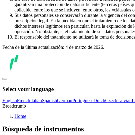
garantizan una protección de datos suficiente (terceros países q
aplicable, entre los que se incluyen, entre otros, las «cláusulas
Sus datos personales se conservarán durante la vigencia del con
prescripción legal. En la medida en que el tratamiento de los dat
dichos intereses legítimos (en particular, hasta la expiración de
oposición. No obstante, si el tratamiento de sus datos personal
El responsable del tratamiento no utilizará la toma de decision
Fecha de la última actualización: 4 de marzo de 2026.
Select your language
English
French
Italian
Spanish
German
Portuguese
Dutch
Czech
Latvian
L
Breadcrumb
Home
Búsqueda de instrumentos