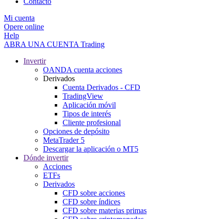
Contacto
Mi cuenta
Opere online
Help
ABRA UNA CUENTA
Trading
Invertir
OANDA cuenta acciones
Derivados
Cuenta Derivados - CFD
TradingView
Aplicación móvil
Tipos de interés
Cliente profesional
Opciones de depósito
MetaTrader 5
Descargar la aplicación o MT5
Dónde invertir
Acciones
ETFs
Derivados
CFD sobre acciones
CFD sobre índices
CFD sobre materias primas