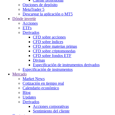
Cliente profesional
Opciones de depósito
MetaTrader 5
Descargar la aplicación o MT5
Dónde invertir
Acciones
ETFs
Derivados
CFD sobre acciones
CFD sobre índices
CFD sobre materias primas
CFD sobre criptomonedas
CFD sobre fondos ETF
Divisas
Especificación de instrumentos derivados
Especificación de instrumentos
Mercado
Market News
Cotización en tiempo real
Calendario económico
Blog
Updates
Derivados
Acciones corporativas
Sentimiento del cliente