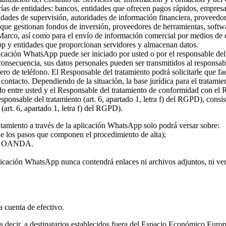
rías de entidades: bancos, entidades que ofrecen pagos rápidos, empresa
ridades de supervisión, autoridades de información financiera, proveed
s que gestionan fondos de inversión, proveedores de herramientas, softw
 Marco, así como para el envío de información comercial por medios de c
pp y entidades que proporcionan servidores y almacenan datos.
plicación WhatsApp puede ser iniciado por usted o por el responsable del
 consecuencia, sus datos personales pueden ser transmitidos al responsa
ro de teléfono. El Responsable del tratamiento podrá solicitarle que fa
l contacto. Dependiendo de la situación, la base jurídica para el tratami
rdo entre usted y el Responsable del tratamiento de conformidad con el
 responsable del tratamiento (art. 6, apartado 1, letra f) del RGPD), con
(art. 6, apartado 1, letra f) del RGPD).
atamiento a través de la aplicación WhatsApp solo podrá versar sobre:
 de los pasos que componen el procedimiento de alta);
o de OANDA.
licación WhatsApp nunca contendrá enlaces ni archivos adjuntos, ni vers
la cuenta de efectivo.
 es decir, a destinatarios establecidos fuera del Espacio Económico Eur