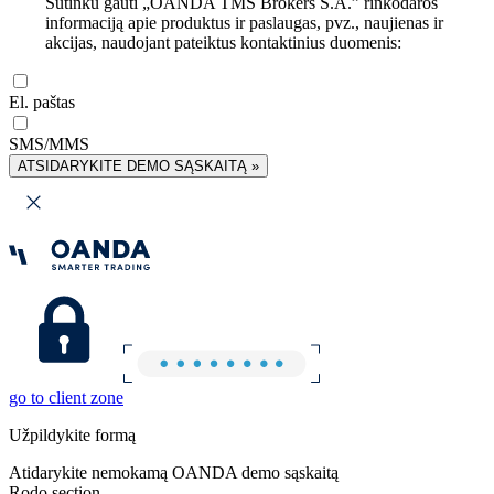
Sutinku gauti „OANDA TMS Brokers S.A.” rinkodaros
informaciją apie produktus ir paslaugas, pvz., naujienas ir
akcijas, naudojant pateiktus kontaktinius duomenis:
El. paštas
SMS/MMS
ATSIDARYKITE DEMO SĄSKAITĄ »
go to client zone
Užpildykite formą
Atidarykite nemokamą OANDA demo sąskaitą
Rodo section