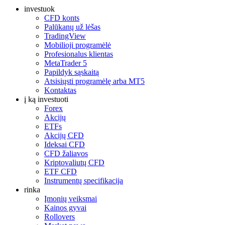
investuok
CFD konts
Palūkanų už lėšas
TradingView
Mobilioji programėlė
Profesionalus klientas
MetaTrader 5
Papildyk sąskaitą
Atsisiųsti programėlę arba MT5
Kontaktas
į ką investuoti
Forex
Akcijų
ETFs
Akcijų CFD
Ideksai CFD
CFD žaliavos
Kriptovaliutų CFD
ETF CFD
Instrumentų specifikacija
rinka
Įmonių veiksmai
Kainos gyvai
Rollovers