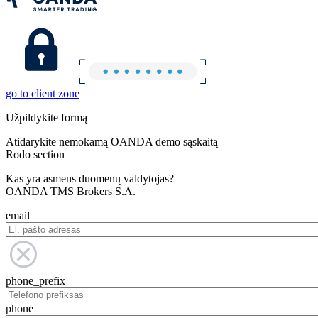
go to client zone
Užpildykite formą
Atidarykite nemokamą OANDA demo sąskaitą
Rodo section
Kas yra asmens duomenų valdytojas?
OANDA TMS Brokers S.A.
email
phone_prefix
phone