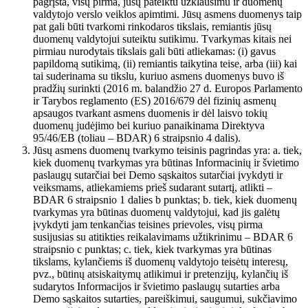
pagrįsta, visų pirma, jūsų pateiktu užklausimu ir duomenų
valdytojo verslo veiklos apimtimi. Jūsų asmens duomenys taip
pat gali būti tvarkomi rinkodaros tikslais, remiantis jūsų
duomenų valdytojui suteiktu sutikimu. Tvarkymas kitais nei
pirmiau nurodytais tikslais gali būti atliekamas: (i) gavus
papildomą sutikimą, (ii) remiantis taikytina teise, arba (iii) kai
tai suderinama su tikslu, kuriuo asmens duomenys buvo iš
pradžių surinkti (2016 m. balandžio 27 d. Europos Parlamento
ir Tarybos reglamento (ES) 2016/679 dėl fizinių asmenų
apsaugos tvarkant asmens duomenis ir dėl laisvo tokių
duomenų judėjimo bei kuriuo panaikinama Direktyva
95/46/EB (toliau – BDAR) 6 straipsnio 4 dalis).
Jūsų asmens duomenų tvarkymo teisinis pagrindas yra: a. tiek,
kiek duomenų tvarkymas yra būtinas Informacinių ir švietimo
paslaugų sutarčiai bei Demo sąskaitos sutarčiai įvykdyti ir
veiksmams, atliekamiems prieš sudarant sutartį, atlikti –
BDAR 6 straipsnio 1 dalies b punktas; b. tiek, kiek duomenų
tvarkymas yra būtinas duomenų valdytojui, kad jis galėtų
įvykdyti jam tenkančias teisines prievoles, visų pirma
susijusias su atitikties reikalavimams užtikrinimu – BDAR 6
straipsnio c punktas; c. tiek, kiek tvarkymas yra būtinas
tikslams, kylančiems iš duomenų valdytojo teisėtų interesų,
pvz., būtinų atsiskaitymų atlikimui ir pretenzijų, kylančių iš
sudarytos Informacijos ir švietimo paslaugų sutarties arba
Demo sąskaitos sutarties, pareiškimui, saugumui, sukčiavimo