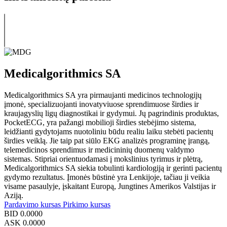
Medicalgorithmics SA
Medicalgorithmics SA yra pirmaujanti medicinos technologijų
įmonė, specializuojanti inovatyviuose sprendimuose širdies ir
kraujagyslių ligų diagnostikai ir gydymui. Jų pagrindinis produktas,
PocketECG, yra pažangi mobilioji širdies stebėjimo sistema,
leidžianti gydytojams nuotoliniu būdu realiu laiku stebėti pacientų
širdies veiklą. Jie taip pat siūlo EKG analizės programinę įrangą,
telemedicinos sprendimus ir medicininių duomenų valdymo
sistemas. Stipriai orientuodamasi į mokslinius tyrimus ir plėtrą,
Medicalgorithmics SA siekia tobulinti kardiologiją ir gerinti pacientų
gydymo rezultatus. Įmonės būstinė yra Lenkijoje, tačiau ji veikia
visame pasaulyje, įskaitant Europą, Jungtines Amerikos Valstijas ir
Aziją.
Pardavimo kursas
Pirkimo kursas
BID
0.0000
ASK
0.0000