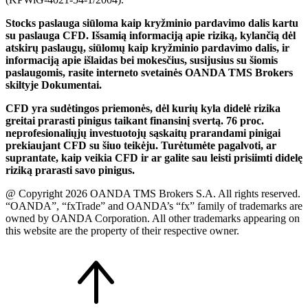
Stocks paslauga siūloma kaip kryžminio pardavimo dalis kartu
su paslauga CFD. Išsamią informaciją apie riziką, kylančią dėl
atskirų paslaugų, siūlomų kaip kryžminio pardavimo dalis, ir
informaciją apie išlaidas bei mokesčius, susijusius su šiomis
paslaugomis, rasite interneto svetainės OANDA TMS Brokers
skiltyje Dokumentai.
CFD yra sudėtingos priemonės, dėl kurių kyla didelė rizika
greitai prarasti pinigus taikant finansinį svertą. 76 proc.
neprofesionaliųjų investuotojų sąskaitų prarandami pinigai
prekiaujant CFD su šiuo teikėju. Turėtumėte pagalvoti, ar
suprantate, kaip veikia CFD ir ar galite sau leisti prisiimti didelę
riziką prarasti savo pinigus.
@ Copyright 2026 OANDA TMS Brokers S.A. All rights reserved.
“OANDA”, “fxTrade” and OANDA’s “fx” family of trademarks are
owned by OANDA Corporation. All other trademarks appearing on
this website are the property of their respective owner.