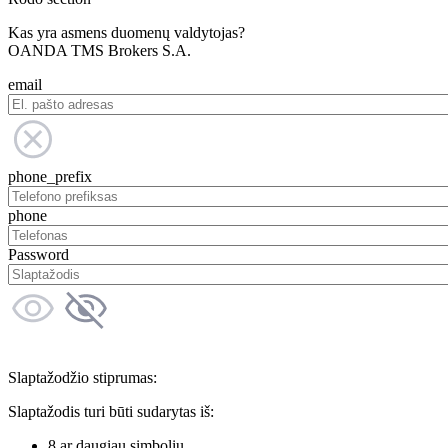
Kas yra asmens duomenų valdytojas?
OANDA TMS Brokers S.A.
email
phone_prefix
phone
Password
Slaptažodžio stiprumas:
Slaptažodis turi būti sudarytas iš:
8 ar daugiau simbolių