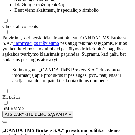
Didžiųjų ir mažųjų raidžių
Bent vieno skaitmenų ir specialiojo simbolio
Check all consents
Patvirtinu, kad perskaičiau ir sutinku su „OANDA TMS Brokers
S.A.”
informacijos ir švietimo
paslaugų teikimo sąlygomis, kurios
yra bendravimo su manimi dėl pasiūlymo ir telefoninės pagalbos
sąskaitos tvarkymo klausimais pagrindas. Suprantu, kad galiu bet
kada šios paslaugos atsisakyti.
Sutinku gauti „OANDA TMS Brokers S.A.” rinkodaros
informaciją apie produktus ir paslaugas, pvz., naujienas ir
akcijas, naudojant pateiktus kontaktinius duomenis:
El. paštas
SMS/MMS
ATSIDARYKITE DEMO SĄSKAITĄ »
„OANDA TMS Brokers S.A.“ privatumo politika – demo