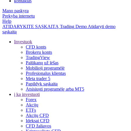
kontaktas
Mano paskyra
Prekyba internetu
Help
ATIDARYKITE SĄSKAITĄ
Trading
Demo
Atidaryti demo
sąskaitą
Investuok
CFD konts
Brokeru konts
TradingView
Palūkanų už lėšas
Mobilioji programėlė
Profesionalus klientas
Meta trader 5
Papildyk sąskaitą
Atsisiųsti programėlę arba MT5
į ką investuoti
Forex
Akcijų
ETFs
Akcijų CFD
Ideksai CFD
CFD žaliavos