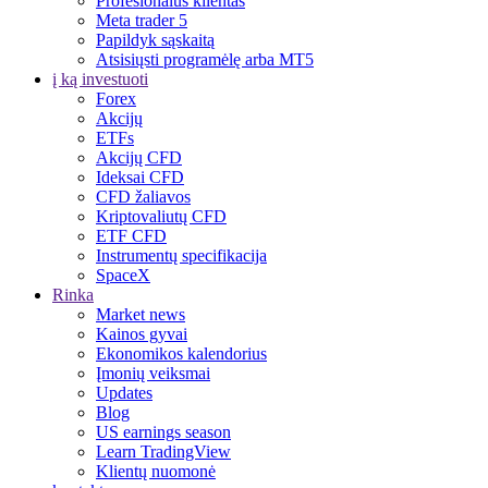
Profesionalus klientas
Meta trader 5
Papildyk sąskaitą
Atsisiųsti programėlę arba MT5
į ką investuoti
Forex
Akcijų
ETFs
Akcijų CFD
Ideksai CFD
CFD žaliavos
Kriptovaliutų CFD
ETF CFD
Instrumentų specifikacija
SpaceX
Rinka
Market news
Kainos gyvai
Ekonomikos kalendorius
Įmonių veiksmai
Updates
Blog
US earnings season
Learn TradingView
Klientų nuomonė