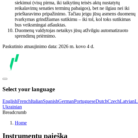
siekimui (visų pirma, iki taikytinų teisės aktų nustatytų
reikalavimų senaties terminų pabaigos), bet ne ilgiau nei iki
prieštaravimo pripažinimo. Tačiau jeigu jūsų asmens duomenų
tvarkymas grindžiamas sutikimu – iki tol, kol toks sutikimas
bus veiksmingai atšauktas.
Duomenų valdytojas netaikys jūsų atžvilgiu automatizuoto
sprendimų priėmimo.
Paskutinio atnaujinimo data: 2026 m. kovo 4 d.
Select your language
English
French
Italian
Spanish
German
Portuguese
Dutch
Czech
Latvian
L
Ukrainian
Breadcrumb
Home
Instrumentų paieška