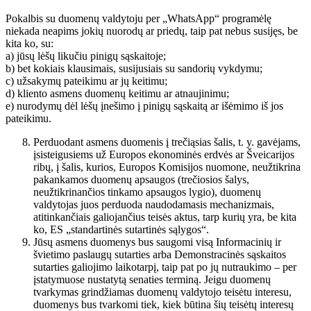
Pokalbis su duomenų valdytoju per „WhatsApp“ programėlę
niekada neapims jokių nuorodų ar priedų, taip pat nebus susijęs, be
kita ko, su:
a) jūsų lėšų likučiu pinigų sąskaitoje;
b) bet kokiais klausimais, susijusiais su sandorių vykdymu;
c) užsakymų pateikimu ar jų keitimu;
d) kliento asmens duomenų keitimu ar atnaujinimu;
e) nurodymų dėl lėšų įnešimo į pinigų sąskaitą ar išėmimo iš jos
pateikimu.
Perduodant asmens duomenis į trečiąsias šalis, t. y. gavėjams,
įsisteigusiems už Europos ekonominės erdvės ar Šveicarijos
ribų, į šalis, kurios, Europos Komisijos nuomone, neužtikrina
pakankamos duomenų apsaugos (trečiosios šalys,
neužtikrinančios tinkamo apsaugos lygio), duomenų
valdytojas juos perduoda naudodamasis mechanizmais,
atitinkančiais galiojančius teisės aktus, tarp kurių yra, be kita
ko, ES „standartinės sutartinės sąlygos“.
Jūsų asmens duomenys bus saugomi visą Informacinių ir
švietimo paslaugų sutarties arba Demonstracinės sąskaitos
sutarties galiojimo laikotarpį, taip pat po jų nutraukimo – per
įstatymuose nustatytą senaties terminą. Jeigu duomenų
tvarkymas grindžiamas duomenų valdytojo teisėtu interesu,
duomenys bus tvarkomi tiek, kiek būtina šių teisėtų interesų