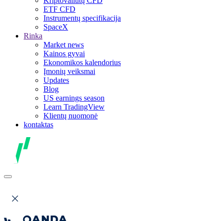
Kriptovaliutų CFD
ETF CFD
Instrumentų specifikacija
SpaceX
Rinka
Market news
Kainos gyvai
Ekonomikos kalendorius
Įmonių veiksmai
Updates
Blog
US earnings season
Learn TradingView
Klientų nuomonė
kontaktas