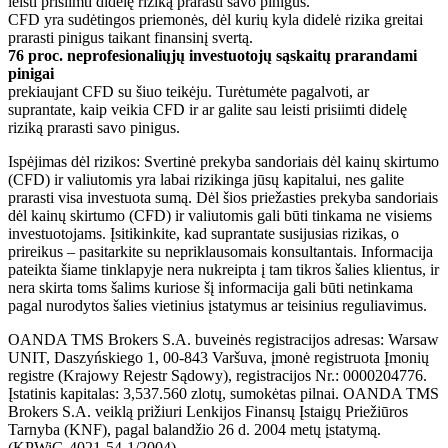
leisti prisiimti didelę riziką prarasti savo pinigus.
CFD yra sudėtingos priemonės, dėl kurių kyla didelė rizika greitai
prarasti pinigus taikant finansinį svertą.
76 proc. neprofesionaliųjų investuotojų sąskaitų prarandami
pinigai
prekiaujant CFD su šiuo teikėju. Turėtumėte pagalvoti, ar
suprantate, kaip veikia CFD ir ar galite sau leisti prisiimti didelę
riziką prarasti savo pinigus.
Ispėjimas dėl rizikos: Svertinė prekyba sandoriais dėl kainų skirtumo
(CFD) ir valiutomis yra labai rizikinga jūsų kapitalui, nes galite
prarasti visa investuota sumą. Dėl šios priežasties prekyba sandoriais
dėl kainų skirtumo (CFD) ir valiutomis gali būti tinkama ne visiems
investuotojams. Įsitikinkite, kad suprantate susijusias rizikas, o
prireikus – pasitarkite su nepriklausomais konsultantais. Informacija
pateikta šiame tinklapyje nera nukreipta į tam tikros šalies klientus, ir
nera skirta toms šalims kuriose šį informacija gali būti netinkama
pagal nurodytos šalies vietinius įstatymus ar teisinius reguliavimus.
OANDA TMS Brokers S.A. buveinės registracijos adresas: Warsaw
UNIT, Daszyńskiego 1, 00-843 Varšuva, įmonė registruota Įmonių
registre (Krajowy Rejestr Sądowy), registracijos Nr.: 0000204776.
Įstatinis kapitalas: 3,537.560 zlotų, sumokėtas pilnai. OANDA TMS
Brokers S.A. veiklą prižiuri Lenkijos Finansų Įstaigų Priežiūros
Tarnyba (KNF), pagal balandžio 26 d. 2004 metų įstatymą.
(KPWiG-4021-54-1/2004).