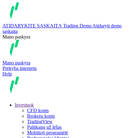
ATIDARYKITE SĄSKAITĄ
Trading
Demo
Atidaryti demo
sąskaitą
Mano paskyra
Mano paskyra
Prekyba internetu
Help
Investuok
CFD konts
Brokeru konts
TradingView
Palūkanų už lėšas
Mobilioji programėlė