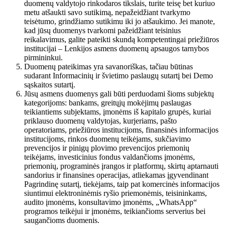
duomenų valdytojo rinkodaros tikslais, turite teisę bet kuriuo
metu atšaukti savo sutikimą, nepažeidžiant tvarkymo
teisėtumo, grindžiamo sutikimu iki jo atšaukimo. Jei manote,
kad jūsų duomenys tvarkomi pažeidžiant teisinius
reikalavimus, galite pateikti skundą kompetentingai priežiūros
institucijai – Lenkijos asmens duomenų apsaugos tarnybos
pirmininkui.
Duomenų pateikimas yra savanoriškas, tačiau būtinas
sudarant Informacinių ir švietimo paslaugų sutartį bei Demo
sąskaitos sutartį.
Jūsų asmens duomenys gali būti perduodami šioms subjektų
kategorijoms: bankams, greitųjų mokėjimų paslaugas
teikiantiems subjektams, įmonėms iš kapitalo grupės, kuriai
priklauso duomenų valdytojas, kurjeriams, pašto
operatoriams, priežiūros institucijoms, finansinės informacijos
institucijoms, rinkos duomenų teikėjams, sukčiavimo
prevencijos ir pinigų plovimo prevencijos priemonių
teikėjams, investicinius fondus valdančioms įmonėms,
priemonių, programinės įrangos ir platformų, skirtų aptarnauti
sandorius ir finansines operacijas, atliekamas įgyvendinant
Pagrindinę sutartį, tiekėjams, taip pat komercinės informacijos
siuntimui elektroninėmis ryšio priemonėmis, teisininkams,
audito įmonėms, konsultavimo įmonėms, „WhatsApp“
programos teikėjui ir įmonėms, teikiančioms serverius bei
saugančioms duomenis.