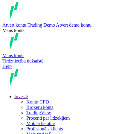
Atvērt kontu
Trading
Demo
Atvērt demo kontu
Mans konts
Mans konts
Tirdzniecība tiešsaistē
Help
Investē
Konto CFD
Brokeru konts
TradingView
Procenti par līdzekļiem
Mobilā lietotne
Profesionāls klients