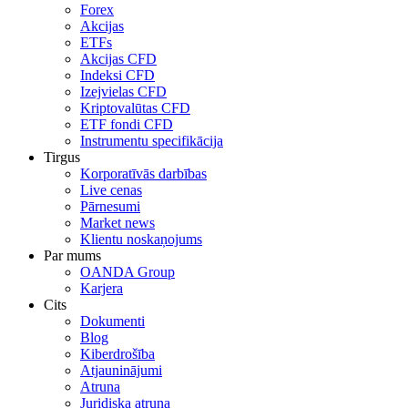
Forex
Akcijas
ETFs
Akcijas CFD
Indeksi CFD
Izejvielas CFD
Kriptovalūtas CFD
ETF fondi CFD
Instrumentu specifikācija
Tirgus
Korporatīvās darbības
Live cenas
Pārnesumi
Market news
Klientu noskaņojums
Par mums
OANDA Group
Karjera
Cits
Dokumenti
Blog
Kiberdrošība
Atjauninājumi
Atruna
Juridiska atruna