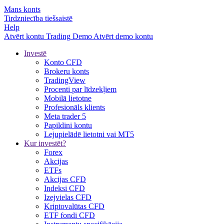
Mans konts
Tirdzniecība tiešsaistē
Help
Atvērt kontu
Trading
Demo
Atvērt demo kontu
Investē
Konto CFD
Brokeru konts
TradingView
Procenti par līdzekļiem
Mobilā lietotne
Profesionāls klients
Meta trader 5
Papildini kontu
Lejupielādē lietotni vai MT5
Kur investēt?
Forex
Akcijas
ETFs
Akcijas CFD
Indeksi CFD
Izejvielas CFD
Kriptovalūtas CFD
ETF fondi CFD