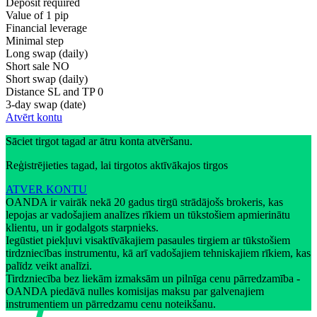
Deposit required
Value of 1 pip
Financial leverage
Minimal step
Long swap (daily)
Short sale
NO
Short swap (daily)
Distance SL and TP
0
3-day swap (date)
Atvērt kontu
Sāciet tirgot tagad ar ātru konta atvēršanu.
Reģistrējieties tagad, lai tirgotos aktīvākajos tirgos
ATVER KONTU
OANDA ir vairāk nekā 20 gadus tirgū strādājošs brokeris, kas
lepojas ar vadošajiem analīzes rīkiem un tūkstošiem apmierinātu
klientu, un ir godalgots starpnieks.
Iegūstiet piekļuvi visaktīvākajiem pasaules tirgiem ar tūkstošiem
tirdzniecības instrumentu, kā arī vadošajiem tehniskajiem rīkiem, kas
palīdz veikt analīzi.
Tirdzniecība bez liekām izmaksām un pilnīga cenu pārredzamība -
OANDA piedāvā nulles komisijas maksu par galvenajiem
instrumentiem un pārredzamu cenu noteikšanu.