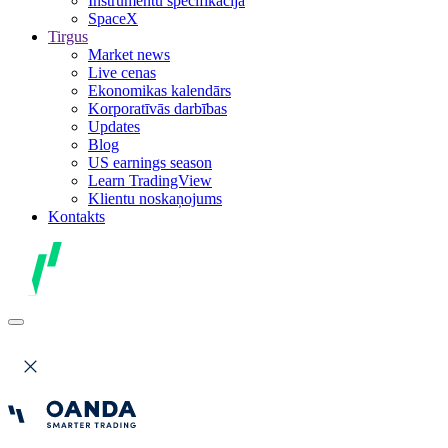
Instrumentu specifikācija
SpaceX
Tirgus
Market news
Live cenas
Ekonomikas kalendārs
Korporatīvās darbības
Updates
Blog
US earnings season
Learn TradingView
Klientu noskaņojums
Kontakts