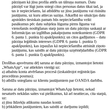
pārziņam kā jūsu profila attēls un tālruņa numurs. Datu
pārziņš var lūgt jums sniegt citus personas datus tikai tad, ja
tas ir nepieciešams, lai atbildētu uz jūsu jautājumu vai risinātu
jautājumu, uz kuru attiecas saziņa. Atkarībā no situācijas datu
apstrādes tiesiskais pamats būs nepieciešamība veikt
pasākumus pēc datu subjekta lūguma pirms līguma vai
vienošanās noslēgšanas starp jums un datu pārziņu saskaņā ar
Informācijas un izglītības pakalpojumu noteikumiem (GDPR
6. panta 1. punkta b) apakšpunkts); un citos gadījumos – datu
pārziņa leģitīmās intereses (GDPR 6. panta 1. punkta f)
apakšpunkts), kas izpaužas kā nepieciešamība atrisināt ziņoto
jautājumu, kas saistīts ar datu pārziņa uzņēmējdarbību (GDPR
6. panta 1. punkta f) apakšpunkts).
Drošības apsvērumu dēļ saruna ar datu pārziņu, izmantojot lietotni
„WhatsApp“, var attiekties vienīgi uz:
a) atbalstu konta atvēršanas procesā (izskaidrojot reģistrācijas
procedūras posmus);
b) atbilžu sniegšanu uz klientu jautājumiem par OANDA darbību.
Saruna ar datu pārziņu, izmantojot WhatsApp lietotni, nekad
nesaturēs nekādas saites vai pielikumus, kā arī neattiecas, cita starpā,
uz:
a) jūsu līdzekļu atlikumu naudas kontā;
b) jebkādiem jautājumiem, kas saistīti ar darījumu izpildi;