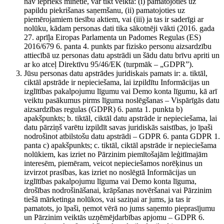
nav iepriekš minētie, var tikt veikta: (i) pamatojoties uz
papildu piekrišanas saņemšanu, (ii) pamatojoties uz
piemērojamiem tiesību aktiem, vai (iii) ja tas ir saderīgi ar
nolūku, kādam personas dati tika sākotnēji vākti (2016. gada
27. aprīļa Eiropas Parlamenta un Padomes Regulas (ES)
2016/679 6. panta 4. punkts par fizisko personu aizsardzību
attiecībā uz personas datu apstrādi un šādu datu brīvu apriti un
ar ko atceļ Direktīvu 95/46/EK (turpmāk – „GDPR”).
Jūsu personas datu apstrādes juridiskais pamats ir: a. tiktāl,
ciktāl apstrāde ir nepieciešama, lai izpildītu Informācijas un
izglītības pakalpojumu līgumu vai Demo konta līgumu, kā arī
veiktu pasākumus pirms līguma noslēgšanas – Vispārīgās datu
aizsardzības regulas (GDPR) 6. panta 1. punkta b)
apakšpunkts; b. tiktāl, ciktāl datu apstrāde ir nepieciešama, lai
datu pārziņš varētu izpildīt savas juridiskās saistības, jo īpaši
nodrošinot atbilstošu datu apstrādi – GDPR 6. panta GDPR 1.
panta c) apakšpunkts; c. tiktāl, ciktāl apstrāde ir nepieciešama
nolūkiem, kas izriet no Pārzinim piemītošajām leģitīmajām
interesēm, piemēram, veicot nepieciešamos norēķinus un
izvirzot prasības, kas izriet no noslēgtā Informācijas un
izglītības pakalpojumu līguma vai Demo konta līguma,
drošības nodrošināšanai, krāpšanas novēršanai vai Pārzinim
tiešā mārketinga nolūkos, vai saziņai ar jums, ja tas ir
pamatots, jo īpaši, ņemot vērā no jums saņemto pieprasījumu
un Pārzinim veiktās uzņēmējdarbības apjomu – GDPR 6.