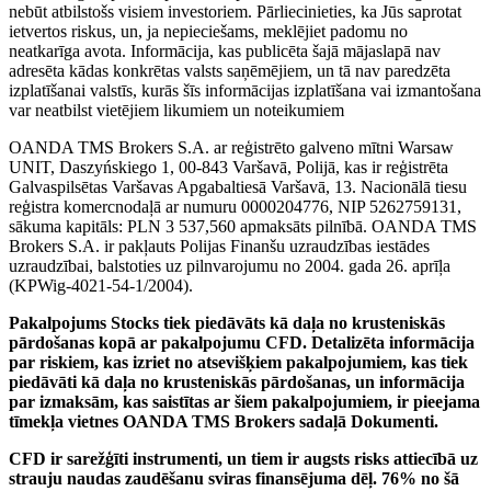
nebūt atbilstošs visiem investoriem. Pārliecinieties, ka Jūs saprotat
ietvertos riskus, un, ja nepieciešams, meklējiet padomu no
neatkarīga avota. Informācija, kas publicēta šajā mājaslapā nav
adresēta kādas konkrētas valsts saņēmējiem, un tā nav paredzēta
izplatīšanai valstīs, kurās šīs informācijas izplatīšana vai izmantošana
var neatbilst vietējiem likumiem un noteikumiem
OANDA TMS Brokers S.A. ar reģistrēto galveno mītni Warsaw
UNIT, Daszyńskiego 1, 00-843 Varšavā, Polijā, kas ir reģistrēta
Galvaspilsētas Varšavas Apgabaltiesā Varšavā, 13. Nacionālā tiesu
reģistra komercnodaļā ar numuru 0000204776, NIP 5262759131,
sākuma kapitāls: PLN 3 537,560 apmaksāts pilnībā. OANDA TMS
Brokers S.A. ir pakļauts Polijas Finanšu uzraudzības iestādes
uzraudzībai, balstoties uz pilnvarojumu no 2004. gada 26. aprīļa
(KPWig-4021-54-1/2004).
Pakalpojums Stocks tiek piedāvāts kā daļa no krusteniskās
pārdošanas kopā ar pakalpojumu CFD. Detalizēta informācija
par riskiem, kas izriet no atsevišķiem pakalpojumiem, kas tiek
piedāvāti kā daļa no krusteniskās pārdošanas, un informācija
par izmaksām, kas saistītas ar šiem pakalpojumiem, ir pieejama
tīmekļa vietnes OANDA TMS Brokers sadaļā Dokumenti.
CFD ir sarežģīti instrumenti, un tiem ir augsts risks attiecībā uz
strauju naudas zaudēšanu sviras finansējuma dēļ. 76% no šā