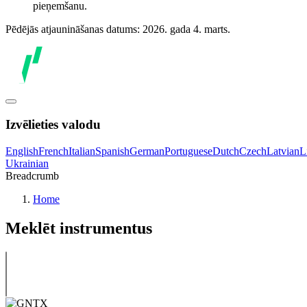
pieņemšanu.
Pēdējās atjaunināšanas datums: 2026. gada 4. marts.
Izvēlieties valodu
English
French
Italian
Spanish
German
Portuguese
Dutch
Czech
Latvian
L
Ukrainian
Breadcrumb
Home
Meklēt instrumentus