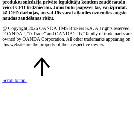
produktu sniedzēja privāto ieguldītāju kontiem zaudē naudu,
veicot CFD tirdzniecību. Jums būtu jāapsver tas, vai izprotat,
kā CFD darbojas, un vai Jūs varat atļauties uzņemties augsto
naudas zaudēšanas risku.
@ Copyright 2026 OANDA TMS Brokers S.A. All rights reserved.
“OANDA”, “fxTrade” and OANDA’s “fx” family of trademarks are
owned by OANDA Corporation. All other trademarks appearing on
this website are the property of their respective owner.
Scroll to top