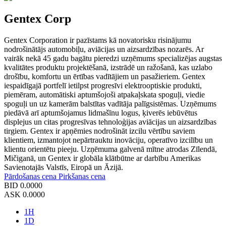
Gentex Corp
Gentex Corporation ir pazīstams kā novatorisku risinājumu
nodrošinātājs automobiļu, aviācijas un aizsardzības nozarēs. Ar
vairāk nekā 45 gadu bagātu pieredzi uzņēmums specializējas augstas
kvalitātes produktu projektēšanā, izstrādē un ražošanā, kas uzlabo
drošību, komfortu un ērtības vadītājiem un pasažieriem. Gentex
iespaidīgajā portfelī ietilpst progresīvi elektrooptiskie produkti,
piemēram, automātiski aptumšojoši atpakaļskata spoguļi, viedie
spoguļi un uz kamerām balstītas vadītāja palīgsistēmas. Uzņēmums
piedāvā arī aptumšojamus lidmašīnu logus, ķiverēs iebūvētus
displejus un citas progresīvas tehnoloģijas aviācijas un aizsardzības
tirgiem. Gentex ir apņēmies nodrošināt izcilu vērtību saviem
klientiem, izmantojot nepārtrauktu inovāciju, operatīvo izcilību un
klientu orientētu pieeju. Uzņēmuma galvenā mītne atrodas Zīlendā,
Mičiganā, un Gentex ir globāla klātbūtne ar darbību Amerikas
Savienotajās Valstīs, Eiropā un Āzijā.
Pārdošanas cena
Pirkšanas cena
BID
0.0000
ASK
0.0000
1H
1D