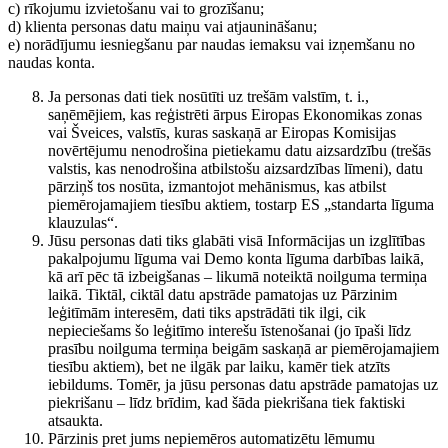
c) rīkojumu izvietošanu vai to grozīšanu;
d) klienta personas datu maiņu vai atjaunināšanu;
e) norādījumu iesniegšanu par naudas iemaksu vai izņemšanu no
naudas konta.
Ja personas dati tiek nosūtīti uz trešām valstīm, t. i.,
saņēmējiem, kas reģistrēti ārpus Eiropas Ekonomikas zonas
vai Šveices, valstīs, kuras saskaņā ar Eiropas Komisijas
novērtējumu nenodrošina pietiekamu datu aizsardzību (trešās
valstis, kas nenodrošina atbilstošu aizsardzības līmeni), datu
pārziņš tos nosūta, izmantojot mehānismus, kas atbilst
piemērojamajiem tiesību aktiem, tostarp ES „standarta līguma
klauzulas“.
Jūsu personas dati tiks glabāti visā Informācijas un izglītības
pakalpojumu līguma vai Demo konta līguma darbības laikā,
kā arī pēc tā izbeigšanas – likumā noteiktā noilguma termiņa
laikā. Tiktāl, ciktāl datu apstrāde pamatojas uz Pārzinim
leģitīmām interesēm, dati tiks apstrādāti tik ilgi, cik
nepieciešams šo leģitīmo interešu īstenošanai (jo īpaši līdz
prasību noilguma termiņa beigām saskaņā ar piemērojamajiem
tiesību aktiem), bet ne ilgāk par laiku, kamēr tiek atzīts
iebildums. Tomēr, ja jūsu personas datu apstrāde pamatojas uz
piekrišanu – līdz brīdim, kad šāda piekrišana tiek faktiski
atsaukta.
Pārzinis pret jums nepiemēros automatizētu lēmumu