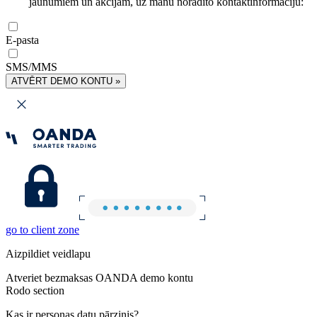
jaunumiem un akcijām, uz manu norādīto kontaktinformāciju:
E-pasta
SMS/MMS
ATVĒRT DEMO KONTU »
go to client zone
Aizpildiet veidlapu
Atveriet bezmaksas OANDA demo kontu
Rodo section
Kas ir personas datu pārzinis?