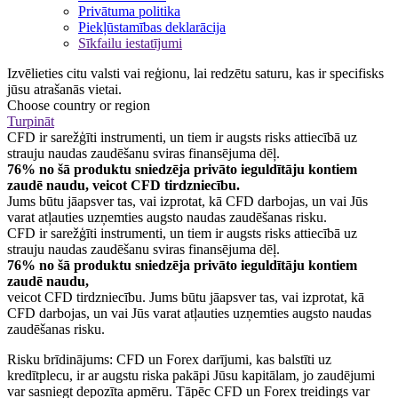
Privātuma politika
Piekļūstamības deklarācija
Sīkfailu iestatījumi
Izvēlieties citu valsti vai reģionu, lai redzētu saturu, kas ir specifisks
jūsu atrašanās vietai.
Choose country or region
Turpināt
CFD ir sarežģīti instrumenti, un tiem ir augsts risks attiecībā uz
strauju naudas zaudēšanu sviras finansējuma dēļ.
76% no šā produktu sniedzēja privāto ieguldītāju kontiem
zaudē naudu, veicot CFD tirdzniecību.
Jums būtu jāapsver tas, vai izprotat, kā CFD darbojas, un vai Jūs
varat atļauties uzņemties augsto naudas zaudēšanas risku.
CFD ir sarežģīti instrumenti, un tiem ir augsts risks attiecībā uz
strauju naudas zaudēšanu sviras finansējuma dēļ.
76% no šā produktu sniedzēja privāto ieguldītāju kontiem
zaudē naudu,
veicot CFD tirdzniecību. Jums būtu jāapsver tas, vai izprotat, kā
CFD darbojas, un vai Jūs varat atļauties uzņemties augsto naudas
zaudēšanas risku.
Risku brīdinājums: CFD un Forex darījumi, kas balstīti uz
kredītplecu, ir ar augstu riska pakāpi Jūsu kapitālam, jo zaudējumi
var sasniegt depozīta apmēru. Tāpēc CFD un Forex treidings var