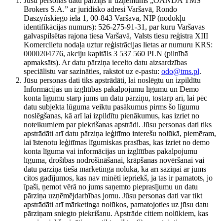
Jūsu personas datu pārziņš ir uzņēmums „OANDA TMS
Brokers S.A.” ar juridisko adresi Varšavā, Rondo
Daszyńskiego iela 1, 00-843 Varšava, NIP (nodokļu
identifikācijas numurs): 526-275-91-31, par kuru Varšavas
galvaspilsētas rajona tiesa Varšavā, Valsts tiesu reģistra XIII
Komerclietu nodaļa uztur reģistrācijas lietas ar numuru KRS:
0000204776, akciju kapitāls 3 537 560 PLN (pilnībā
apmaksāts). Ar datu pārziņa iecelto datu aizsardzības
speciālistu var sazināties, rakstot uz e-pastu:
odo@tms.pl
.
Jūsu personas dati tiks apstrādāti, lai noslēgtu un izpildītu
Informācijas un izglītības pakalpojumu līgumu un Demo
konta līgumu starp jums un datu pārziņu, tostarp arī, lai pēc
datu subjekta lūguma veiktu pasākumus pirms šo līgumu
noslēgšanas, kā arī lai izpildītu pienākumus, kas izriet no
noteikumiem par piekrišanas apstrādi. Jūsu personas dati tiks
apstrādāti arī datu pārziņa leģitīmo interešu nolūkā, piemēram,
lai īstenotu leģitīmas līgumiskas prasības, kas izriet no demo
konta līguma vai informācijas un izglītības pakalpojumu
līguma, drošības nodrošināšanai, krāpšanas novēršanai vai
datu pārziņa tiešā mārketinga nolūkā, kā arī saziņai ar jums
citos gadījumos, kas nav minēti iepriekš, ja tas ir pamatots, jo
īpaši, ņemot vērā no jums saņemto pieprasījumu un datu
pārziņa uzņēmējdarbības jomu. Jūsu personas dati var tikt
apstrādāti arī mārketinga nolūkos, pamatojoties uz jūsu datu
pārziņam sniegto piekrišanu. Apstrāde citiem nolūkiem, kas