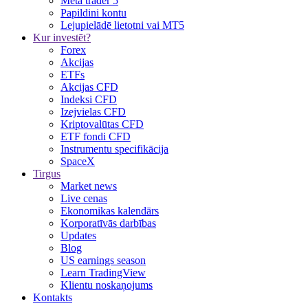
Meta trader 5
Papildini kontu
Lejupielādē lietotni vai MT5
Kur investēt?
Forex
Akcijas
ETFs
Akcijas CFD
Indeksi CFD
Izejvielas CFD
Kriptovalūtas CFD
ETF fondi CFD
Instrumentu specifikācija
SpaceX
Tirgus
Market news
Live cenas
Ekonomikas kalendārs
Korporatīvās darbības
Updates
Blog
US earnings season
Learn TradingView
Klientu noskaņojums
Kontakts