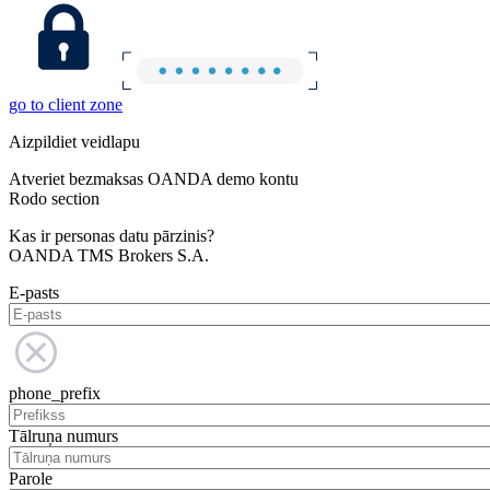
go to client zone
Aizpildiet veidlapu
Atveriet bezmaksas OANDA demo kontu
Rodo section
Kas ir personas datu pārzinis?
OANDA TMS Brokers S.A.
E-pasts
phone_prefix
Tālruņa numurs
Parole