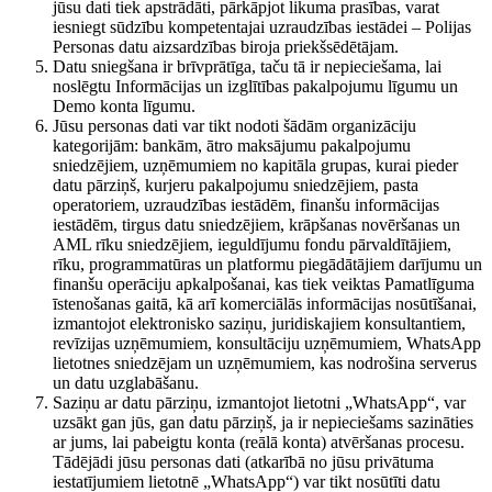
jūsu dati tiek apstrādāti, pārkāpjot likuma prasības, varat
iesniegt sūdzību kompetentajai uzraudzības iestādei – Polijas
Personas datu aizsardzības biroja priekšsēdētājam.
Datu sniegšana ir brīvprātīga, taču tā ir nepieciešama, lai
noslēgtu Informācijas un izglītības pakalpojumu līgumu un
Demo konta līgumu.
Jūsu personas dati var tikt nodoti šādām organizāciju
kategorijām: bankām, ātro maksājumu pakalpojumu
sniedzējiem, uzņēmumiem no kapitāla grupas, kurai pieder
datu pārziņš, kurjeru pakalpojumu sniedzējiem, pasta
operatoriem, uzraudzības iestādēm, finanšu informācijas
iestādēm, tirgus datu sniedzējiem, krāpšanas novēršanas un
AML rīku sniedzējiem, ieguldījumu fondu pārvaldītājiem,
rīku, programmatūras un platformu piegādātājiem darījumu un
finanšu operāciju apkalpošanai, kas tiek veiktas Pamatlīguma
īstenošanas gaitā, kā arī komerciālās informācijas nosūtīšanai,
izmantojot elektronisko saziņu, juridiskajiem konsultantiem,
revīzijas uzņēmumiem, konsultāciju uzņēmumiem, WhatsApp
lietotnes sniedzējam un uzņēmumiem, kas nodrošina serverus
un datu uzglabāšanu.
Saziņu ar datu pārziņu, izmantojot lietotni „WhatsApp“, var
uzsākt gan jūs, gan datu pārziņš, ja ir nepieciešams sazināties
ar jums, lai pabeigtu konta (reālā konta) atvēršanas procesu.
Tādējādi jūsu personas dati (atkarībā no jūsu privātuma
iestatījumiem lietotnē „WhatsApp“) var tikt nosūtīti datu