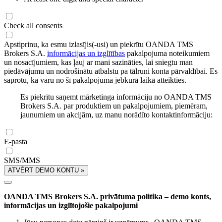
Check all consents
Apstiprinu, ka esmu izlasījis(-usi) un piekrītu OANDA TMS
Brokers S.A.
informācijas un izglītības
pakalpojuma noteikumiem
un nosacījumiem, kas ļauj ar mani sazināties, lai sniegtu man
piedāvājumu un nodrošinātu atbalstu pa tālruni konta pārvaldībai. Es
saprotu, ka varu no šī pakalpojuma jebkurā laikā atteikties.
Es piekrītu saņemt mārketinga informāciju no OANDA TMS
Brokers S.A. par produktiem un pakalpojumiem, piemēram,
jaunumiem un akcijām, uz manu norādīto kontaktinformāciju:
E-pasta
SMS/MMS
ATVĒRT DEMO KONTU »
OANDA TMS Brokers S.A. privātuma politika – demo konts,
informācijas un izglītojošie pakalpojumi