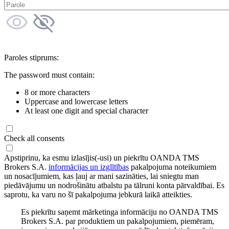
Paroles stiprums:
The password must contain:
8 or more characters
Uppercase and lowercase letters
At least one digit and special character
Check all consents
Apstiprinu, ka esmu izlasījis(-usi) un piekrītu OANDA TMS
Brokers S.A.
informācijas un izglītības
pakalpojuma noteikumiem
un nosacījumiem, kas ļauj ar mani sazināties, lai sniegtu man
piedāvājumu un nodrošinātu atbalstu pa tālruni konta pārvaldībai. Es
saprotu, ka varu no šī pakalpojuma jebkurā laikā atteikties.
Es piekrītu saņemt mārketinga informāciju no OANDA TMS
Brokers S.A. par produktiem un pakalpojumiem, piemēram,