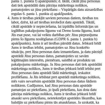
panta 1. punkta f) apakšpunkts; d. tiktāl, ciktāl jūsu personas
dati tiek apstrādāti datu pārziņa mārketinga nolūkos,
pamatojoties uz jūsu piekrišanu – Vispārīgās datu aizsardzības
regulas 6. panta 1. punkta a) apakšpunkts.
Jums ir tiesības piekļūt saviem personas datiem, tiesības tos
labot, dzēst, kā arī tiesības ierobežot datu apstrādi. Tiktāl,
ciktāl apstrāde ir nepieciešama, lai izpildītu Informācijas un
izglītības pakalpojumu līgumu vai Demo konta līgumu, kurā
Jūs esat puse, vai lai veiktu darbības pēc Jūsu pieprasījuma
pirms šo līgumu noslēgšanas (GDPR 6. panta 1. punkta b)
apakšpunkts), Jums ir arī tiesības pārsūtīt datus. Jebkurā brīdī
Jums ir tiesības iebilst, pamatojoties uz Jūsu konkrēto
situāciju, pret Jūsu personas datu izmantošanu, ja datu pārziņš
apstrādā Jūsu personas datus, pamatojoties uz savām
leģitīmajām interesēm, piemēram, saistībā ar produktu un
pakalpojumu mārketingu. Ja Jūsu personas dati tiek apstrādāti
mārketinga nolūkos, Jums ir tiesības jebkurā brīdī iebilst pret
Jūsu personas datu apstrādi šādā mārketingā, ieskaitot
profilēšanu. Ja Jūs iebilstat pret apstrādi mārketinga nolūkos,
mēs vairs nevarēsim apstrādāt Jūsu personas datus šādiem
nolūkiem. Gadījumos, kad Jūsu personas datu apstrāde
pamatojas uz piekrišanu, jo īpaši piekrišanu, kas dota datu
pārziņa mārketinga nolūkos, Jums ir tiesības jebkurā brīdī
atsaukt savu piekrišanu, neietekmējot apstrādes likumību, kas
balstījās uz piekrišanu pirms tās atsaukšanas. Ja uzskatāt, ka