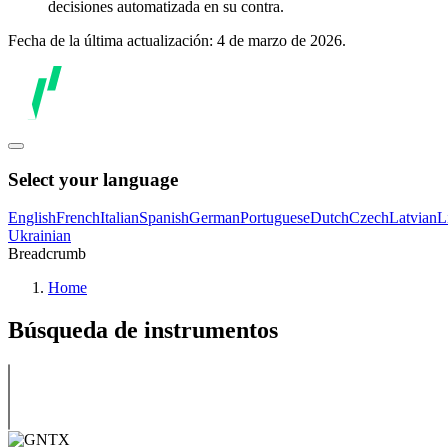
decisiones automatizada en su contra.
Fecha de la última actualización: 4 de marzo de 2026.
Select your language
English
French
Italian
Spanish
German
Portuguese
Dutch
Czech
Latvian
L
Ukrainian
Breadcrumb
Home
Búsqueda de instrumentos