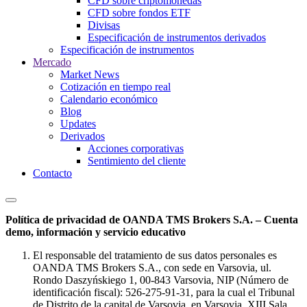
CFD sobre criptomonedas
CFD sobre fondos ETF
Divisas
Especificación de instrumentos derivados
Especificación de instrumentos
Mercado
Market News
Cotización en tiempo real
Calendario económico
Blog
Updates
Derivados
Acciones corporativas
Sentimiento del cliente
Contacto
Política de privacidad de OANDA TMS Brokers S.A. – Cuenta
demo, información y servicio educativo
El responsable del tratamiento de sus datos personales es
OANDA TMS Brokers S.A., con sede en Varsovia, ul.
Rondo Daszyńskiego 1, 00-843 Varsovia, NIP (Número de
identificación fiscal): 526-275-91-31, para la cual el Tribunal
de Distrito de la capital de Varsovia, en Varsovia, XIII Sala