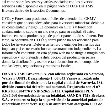
así como sobre los costes y tarifas asociados con los diversos
servicios está disponible en la página web de OANDA TMS
Brokers dentro de la sección Documentos.
CFDs y Forex: son productos difíciles de entender. La CNMV
considera que no son adecuados para inversores minoristas debido a
su complejidad y riesgo. La operativa en CFD´s y forex con
apalancamiento supone un alto riesgo para su capital. Si usted
invierte en estos productos puede perder parte o todo su dinero. Por
tanto, la operativa en CFD´s y forex puede no ser adecuada para
todos los inversores. Debe estar seguro y entender los riesgos que
implican y si es necesario buscar asesoramiento independiente. La
información contenida en esta página web no se dirige a ningún país
específico y no pretende la distribución del producto en países
donde la distribución y uso de esta información sea incompatible
con las leyes, regulaciones y requisitos locales.
OANDA TMS Brokers S.A. con oficina registrada en Varsovia,
Warsaw UNIT, Daszyńskiego 1, 00-843 Varsovia, registrada
por el tribunal de distrito de la capital ciudad de Varsovia. 13?,
división comercial del tribunal nacional. Registrada con el n?
KRS 0000204776 y NIP 5262759131. Capital inicial PLN
3,537.560 desembolsado en su totalidad. OANDA TMS Brokers
S.A. se encuentra bajo la supervisión de la autoridad polaca de
supervisión financiera según su autorización otorgada el 23 de