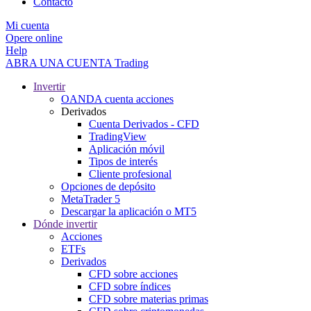
Contacto
Mi cuenta
Opere online
Help
ABRA UNA CUENTA
Trading
Invertir
OANDA cuenta acciones
Derivados
Cuenta Derivados - CFD
TradingView
Aplicación móvil
Tipos de interés
Cliente profesional
Opciones de depósito
MetaTrader 5
Descargar la aplicación o MT5
Dónde invertir
Acciones
ETFs
Derivados
CFD sobre acciones
CFD sobre índices
CFD sobre materias primas