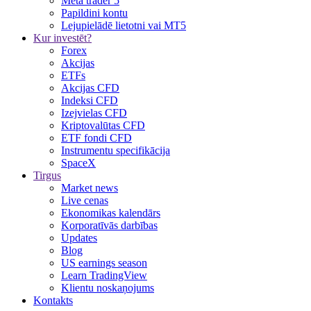
Meta trader 5
Papildini kontu
Lejupielādē lietotni vai MT5
Kur investēt?
Forex
Akcijas
ETFs
Akcijas CFD
Indeksi CFD
Izejvielas CFD
Kriptovalūtas CFD
ETF fondi CFD
Instrumentu specifikācija
SpaceX
Tirgus
Market news
Live cenas
Ekonomikas kalendārs
Korporatīvās darbības
Updates
Blog
US earnings season
Learn TradingView
Klientu noskaņojums
Kontakts