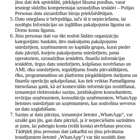
jūsu dati tiek apstrādāti, pārkāpjot likuma prasības, varat
iesniegt sūdzību kompetentajai uzraudzības iestādei – Polijas
Personas datu aizsardzības biroja priekšsēdētājam.
Datu sniegšana ir brīvprātīga, taču tā ir nepieciešama, lai
noslēgtu Informācijas un izglītības pakalpojumu līgumu un
Demo konta līgumu.
Jūsu personas dati var tikt nodoti šādām organizāciju
kategorijām: bankām, ātro maksājumu pakalpojumu
sniedzējiem, uzņēmumiem no kapitāla grupas, kurai pieder
datu pārziņš, kurjeru pakalpojumu sniedzējiem, pasta
operatoriem, uzraudzības iestādēm, finanšu informācijas
iestādēm, tirgus datu sniedzējiem, krāpšanas novēršanas un
AML rīku sniedzējiem, ieguldījumu fondu pārvaldītājiem,
rīku, programmatūras un platformu piegādātājiem darījumu un
finanšu operāciju apkalpošanai, kas tiek veiktas Pamatlīguma
īstenošanas gaitā, kā arī komerciālās informācijas nosūtīšanai,
izmantojot elektronisko saziņu, juridiskajiem konsultantiem,
revīzijas uzņēmumiem, konsultāciju uzņēmumiem, WhatsApp
lietotnes sniedzējam un uzņēmumiem, kas nodrošina serverus
un datu uzglabāšanu.
Saziņu ar datu pārziņu, izmantojot lietotni „WhatsApp“, var
uzsākt gan jūs, gan datu pārziņš, ja ir nepieciešams sazināties
ar jums, lai pabeigtu konta (reālā konta) atvēršanas procesu.
Tādējādi jūsu personas dati (atkarībā no jūsu privātuma
iestatījumiem lietotnē „WhatsApp“) var tikt nosūtīti datu