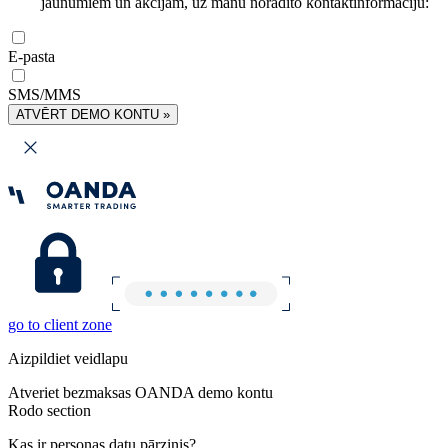
jaunumiem un akcijām, uz manu norādīto kontaktinformāciju:
E-pasta
SMS/MMS
ATVĒRT DEMO KONTU »
go to client zone
Aizpildiet veidlapu
Atveriet bezmaksas OANDA demo kontu
Rodo section
Kas ir personas datu pārzinis?