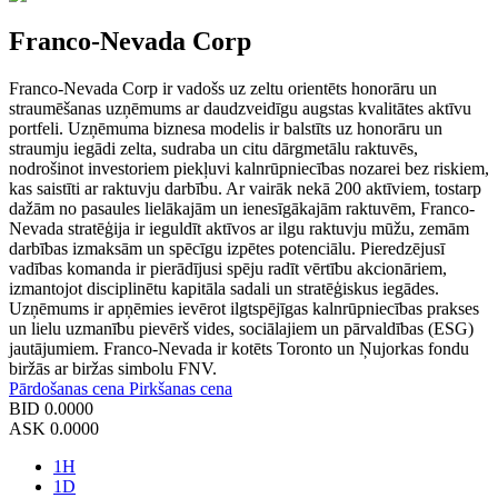
Franco-Nevada Corp
Franco-Nevada Corp ir vadošs uz zeltu orientēts honorāru un
straumēšanas uzņēmums ar daudzveidīgu augstas kvalitātes aktīvu
portfeli. Uzņēmuma biznesa modelis ir balstīts uz honorāru un
straumju iegādi zelta, sudraba un citu dārgmetālu raktuvēs,
nodrošinot investoriem piekļuvi kalnrūpniecības nozarei bez riskiem,
kas saistīti ar raktuvju darbību. Ar vairāk nekā 200 aktīviem, tostarp
dažām no pasaules lielākajām un ienesīgākajām raktuvēm, Franco-
Nevada stratēģija ir ieguldīt aktīvos ar ilgu raktuvju mūžu, zemām
darbības izmaksām un spēcīgu izpētes potenciālu. Pieredzējusī
vadības komanda ir pierādījusi spēju radīt vērtību akcionāriem,
izmantojot disciplinētu kapitāla sadali un stratēģiskus iegādes.
Uzņēmums ir apņēmies ievērot ilgtspējīgas kalnrūpniecības prakses
un lielu uzmanību pievērš vides, sociālajiem un pārvaldības (ESG)
jautājumiem. Franco-Nevada ir kotēts Toronto un Ņujorkas fondu
biržās ar biržas simbolu FNV.
Pārdošanas cena
Pirkšanas cena
BID
0.0000
ASK
0.0000
1H
1D