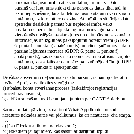
pārziņam kā jūsu profila attēls un tālruņa numurs. Datu
pārziņš var lūgt jums sniegt citus personas datus tikai tad, ja
tas ir nepieciešams, lai atbildētu uz jūsu jautājumu vai risinātu
jautājumu, uz kuru attiecas saziņa. Atkarībā no situācijas datu
apstrādes tiesiskais pamats būs nepieciešamība veikt
pasākumus pēc datu subjekta lūguma pirms līguma vai
vienošanās noslēgšanas starp jums un datu pārziņu saskaņā ar
Informācijas un izglītības pakalpojumu noteikumiem (GDPR
6. panta 1. punkta b) apakšpunkts); un citos gadījumos – datu
pārziņa leģitīmās intereses (GDPR 6. panta 1. punkta f)
apakšpunkts), kas izpaužas kā nepieciešamība atrisināt ziņoto
jautājumu, kas saistīts ar datu pārziņa uzņēmējdarbību (GDPR
6. panta 1. punkta f) apakšpunkts).
Drošības apsvērumu dēļ saruna ar datu pārziņu, izmantojot lietotni
„WhatsApp“, var attiekties vienīgi uz:
a) atbalstu konta atvēršanas procesā (izskaidrojot reģistrācijas
procedūras posmus);
b) atbilžu sniegšanu uz klientu jautājumiem par OANDA darbību.
Saruna ar datu pārziņu, izmantojot WhatsApp lietotni, nekad
nesaturēs nekādas saites vai pielikumus, kā arī neattiecas, cita starpā,
uz:
a) jūsu līdzekļu atlikumu naudas kontā;
b) jebkādiem jautājumiem, kas saistīti ar darījumu izpildi;