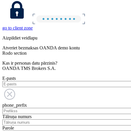
go to client zone
Aizpildiet veidlapu
Atveriet bezmaksas OANDA demo kontu
Rodo section
Kas ir personas datu pārzinis?
OANDA TMS Brokers S.A.
E-pasts
phone_prefix
Tālruņa numurs
Parole