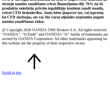
strauju naudas zaudēšanu sviras finansējuma dēļ. 76% no šā
produktu sniedzēja privāto ieguldītāju kontiem zaudē naudu,
veicot CFD tirdzniecību. Jums būtu jāapsver tas, vai izprotat,
kā CFD darbojas, un vai Jūs varat atļauties uzņemties augsto
naudas zaudēšanas risku.
@ Copyright 2026 OANDA TMS Brokers S.A. All rights reserved.
“OANDA”, “fxTrade” and OANDA’s “fx” family of trademarks are
owned by OANDA Corporation. All other trademarks appearing on
this website are the property of their respective owner.
Scroll to top