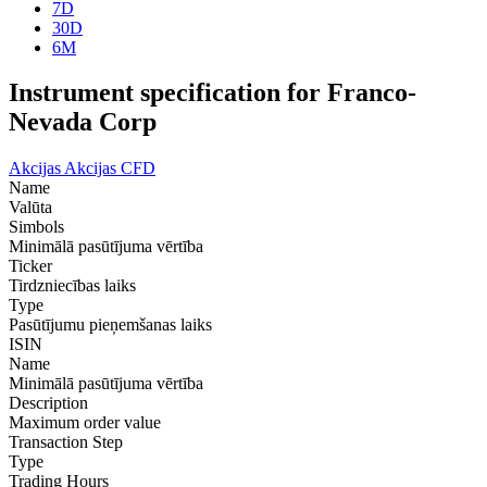
7D
30D
6M
Instrument specification for Franco-
Nevada Corp
Akcijas
Akcijas CFD
Name
Valūta
Simbols
Minimālā pasūtījuma vērtība
Ticker
Tirdzniecības laiks
Type
Pasūtījumu pieņemšanas laiks
ISIN
Name
Minimālā pasūtījuma vērtība
Description
Maximum order value
Transaction Step
Type
Trading Hours