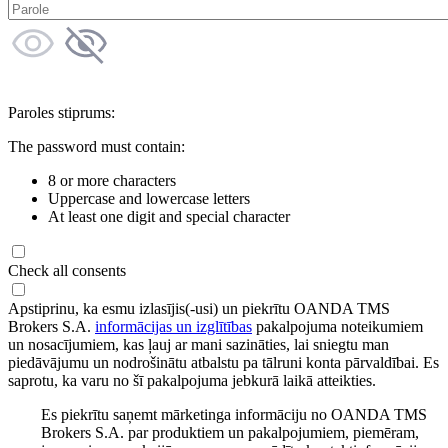
Paroles stiprums:
The password must contain:
8 or more characters
Uppercase and lowercase letters
At least one digit and special character
Check all consents
Apstiprinu, ka esmu izlasījis(-usi) un piekrītu OANDA TMS
Brokers S.A.
informācijas un izglītības
pakalpojuma noteikumiem
un nosacījumiem, kas ļauj ar mani sazināties, lai sniegtu man
piedāvājumu un nodrošinātu atbalstu pa tālruni konta pārvaldībai. Es
saprotu, ka varu no šī pakalpojuma jebkurā laikā atteikties.
Es piekrītu saņemt mārketinga informāciju no OANDA TMS
Brokers S.A. par produktiem un pakalpojumiem, piemēram,