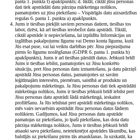
panta 1. punkta f) apakšpunkts; d. tiktāl, ciktāl jūsu personas
dati tiek apstrādāti datu pārziņa mārketinga nolūkos,
pamatojoties uz jūsu piekrišanu – Vispārīgās datu aizsardzības
regulas 6. panta 1. punkta a) apakšpunkts.
Jums ir tiesības piekļūt saviem personas datiem, tiesības tos
labot, dzēst, kā arī tiesības ierobežot datu apstrādi. Tiktāl,
ciktāl apstrāde ir nepieciešama, lai izpildītu Informācijas un
izglītības pakalpojumu līgumu vai Demo konta līgumu, kurā
Jūs esat puse, vai lai veiktu darbības pēc Jūsu pieprasījuma
pirms šo līgumu noslēgšanas (GDPR 6. panta 1. punkta b)
apakšpunkts), Jums ir arī tiesības pārsūtīt datus. Jebkurā brīdī
Jums ir tiesības iebilst, pamatojoties uz Jūsu konkrēto
situāciju, pret Jūsu personas datu izmantošanu, ja datu pārziņš
apstrādā Jūsu personas datus, pamatojoties uz savām
leģitīmajām interesēm, piemēram, saistībā ar produktu un
pakalpojumu mārketingu. Ja Jūsu personas dati tiek apstrādāti
mārketinga nolūkos, Jums ir tiesības jebkurā brīdī iebilst pret
Jūsu personas datu apstrādi šādā mārketingā, ieskaitot
profilēšanu. Ja Jūs iebilstat pret apstrādi mārketinga nolūkos,
mēs vairs nevarēsim apstrādāt Jūsu personas datus šādiem
nolūkiem. Gadījumos, kad Jūsu personas datu apstrāde
pamatojas uz piekrišanu, jo īpaši piekrišanu, kas dota datu
pārziņa mārketinga nolūkos, Jums ir tiesības jebkurā brīdī
atsaukt savu piekrišanu, neietekmējot apstrādes likumību, kas
balstījās uz piekrišanu pirms tās atsaukšanas. Ja uzskatāt, ka