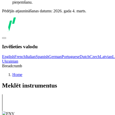
pieņemšanu.
Pēdējās atjaunināšanas datums: 2026. gada 4. marts.
Izvēlieties valodu
English
French
Italian
Spanish
German
Portuguese
Dutch
Czech
Latvian
L
Ukrainian
Breadcrumb
Home
Meklēt instrumentus