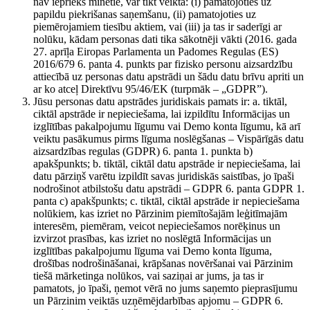
nav iepriekš minētie, var tikt veikta: (i) pamatojoties uz
papildu piekrišanas saņemšanu, (ii) pamatojoties uz
piemērojamiem tiesību aktiem, vai (iii) ja tas ir saderīgi ar
nolūku, kādam personas dati tika sākotnēji vākti (2016. gada
27. aprīļa Eiropas Parlamenta un Padomes Regulas (ES)
2016/679 6. panta 4. punkts par fizisko personu aizsardzību
attiecībā uz personas datu apstrādi un šādu datu brīvu apriti un
ar ko atceļ Direktīvu 95/46/EK (turpmāk – „GDPR”).
Jūsu personas datu apstrādes juridiskais pamats ir: a. tiktāl,
ciktāl apstrāde ir nepieciešama, lai izpildītu Informācijas un
izglītības pakalpojumu līgumu vai Demo konta līgumu, kā arī
veiktu pasākumus pirms līguma noslēgšanas – Vispārīgās datu
aizsardzības regulas (GDPR) 6. panta 1. punkta b)
apakšpunkts; b. tiktāl, ciktāl datu apstrāde ir nepieciešama, lai
datu pārziņš varētu izpildīt savas juridiskās saistības, jo īpaši
nodrošinot atbilstošu datu apstrādi – GDPR 6. panta GDPR 1.
panta c) apakšpunkts; c. tiktāl, ciktāl apstrāde ir nepieciešama
nolūkiem, kas izriet no Pārzinim piemītošajām leģitīmajām
interesēm, piemēram, veicot nepieciešamos norēķinus un
izvirzot prasības, kas izriet no noslēgtā Informācijas un
izglītības pakalpojumu līguma vai Demo konta līguma,
drošības nodrošināšanai, krāpšanas novēršanai vai Pārzinim
tiešā mārketinga nolūkos, vai saziņai ar jums, ja tas ir
pamatots, jo īpaši, ņemot vērā no jums saņemto pieprasījumu
un Pārzinim veiktās uzņēmējdarbības apjomu – GDPR 6.