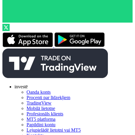
investē
Oanda konts
Procenti par līdzekļiem
TradingView
Mobilā lietotne
Profesionāls klients
MT5 platforma
Papildini kontu
Lejupielādē lietotni vai MT5