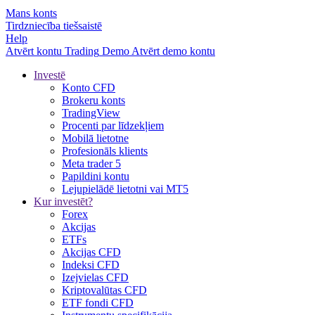
Mans konts
Tirdzniecība tiešsaistē
Help
Atvērt kontu
Trading
Demo
Atvērt demo kontu
Investē
Konto CFD
Brokeru konts
TradingView
Procenti par līdzekļiem
Mobilā lietotne
Profesionāls klients
Meta trader 5
Papildini kontu
Lejupielādē lietotni vai MT5
Kur investēt?
Forex
Akcijas
ETFs
Akcijas CFD
Indeksi CFD
Izejvielas CFD
Kriptovalūtas CFD
ETF fondi CFD