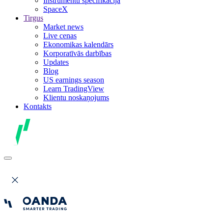
Instrumentu specifikācija
SpaceX
Tirgus
Market news
Live cenas
Ekonomikas kalendārs
Korporatīvās darbības
Updates
Blog
US earnings season
Learn TradingView
Klientu noskaņojums
Kontakts