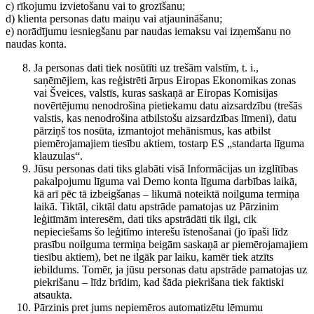
c) rīkojumu izvietošanu vai to grozīšanu;
d) klienta personas datu maiņu vai atjaunināšanu;
e) norādījumu iesniegšanu par naudas iemaksu vai izņemšanu no
naudas konta.
Ja personas dati tiek nosūtīti uz trešām valstīm, t. i.,
saņēmējiem, kas reģistrēti ārpus Eiropas Ekonomikas zonas
vai Šveices, valstīs, kuras saskaņā ar Eiropas Komisijas
novērtējumu nenodrošina pietiekamu datu aizsardzību (trešās
valstis, kas nenodrošina atbilstošu aizsardzības līmeni), datu
pārziņš tos nosūta, izmantojot mehānismus, kas atbilst
piemērojamajiem tiesību aktiem, tostarp ES „standarta līguma
klauzulas“.
Jūsu personas dati tiks glabāti visā Informācijas un izglītības
pakalpojumu līguma vai Demo konta līguma darbības laikā,
kā arī pēc tā izbeigšanas – likumā noteiktā noilguma termiņa
laikā. Tiktāl, ciktāl datu apstrāde pamatojas uz Pārzinim
leģitīmām interesēm, dati tiks apstrādāti tik ilgi, cik
nepieciešams šo leģitīmo interešu īstenošanai (jo īpaši līdz
prasību noilguma termiņa beigām saskaņā ar piemērojamajiem
tiesību aktiem), bet ne ilgāk par laiku, kamēr tiek atzīts
iebildums. Tomēr, ja jūsu personas datu apstrāde pamatojas uz
piekrišanu – līdz brīdim, kad šāda piekrišana tiek faktiski
atsaukta.
Pārzinis pret jums nepiemēros automatizētu lēmumu