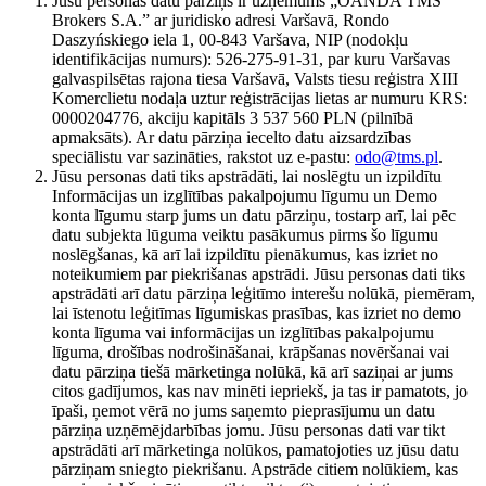
Jūsu personas datu pārziņš ir uzņēmums „OANDA TMS
Brokers S.A.” ar juridisko adresi Varšavā, Rondo
Daszyńskiego iela 1, 00-843 Varšava, NIP (nodokļu
identifikācijas numurs): 526-275-91-31, par kuru Varšavas
galvaspilsētas rajona tiesa Varšavā, Valsts tiesu reģistra XIII
Komerclietu nodaļa uztur reģistrācijas lietas ar numuru KRS:
0000204776, akciju kapitāls 3 537 560 PLN (pilnībā
apmaksāts). Ar datu pārziņa iecelto datu aizsardzības
speciālistu var sazināties, rakstot uz e-pastu:
odo@tms.pl
.
Jūsu personas dati tiks apstrādāti, lai noslēgtu un izpildītu
Informācijas un izglītības pakalpojumu līgumu un Demo
konta līgumu starp jums un datu pārziņu, tostarp arī, lai pēc
datu subjekta lūguma veiktu pasākumus pirms šo līgumu
noslēgšanas, kā arī lai izpildītu pienākumus, kas izriet no
noteikumiem par piekrišanas apstrādi. Jūsu personas dati tiks
apstrādāti arī datu pārziņa leģitīmo interešu nolūkā, piemēram,
lai īstenotu leģitīmas līgumiskas prasības, kas izriet no demo
konta līguma vai informācijas un izglītības pakalpojumu
līguma, drošības nodrošināšanai, krāpšanas novēršanai vai
datu pārziņa tiešā mārketinga nolūkā, kā arī saziņai ar jums
citos gadījumos, kas nav minēti iepriekš, ja tas ir pamatots, jo
īpaši, ņemot vērā no jums saņemto pieprasījumu un datu
pārziņa uzņēmējdarbības jomu. Jūsu personas dati var tikt
apstrādāti arī mārketinga nolūkos, pamatojoties uz jūsu datu
pārziņam sniegto piekrišanu. Apstrāde citiem nolūkiem, kas