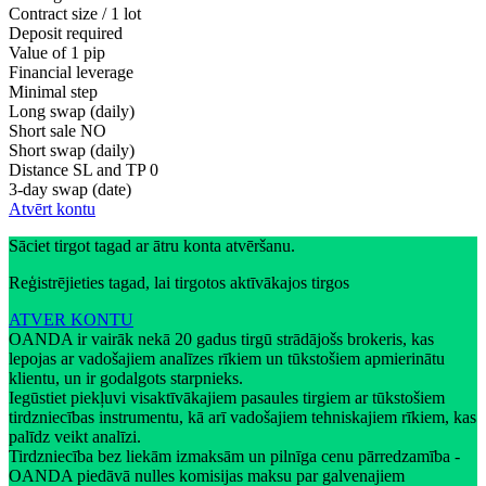
Contract size / 1 lot
Deposit required
Value of 1 pip
Financial leverage
Minimal step
Long swap (daily)
Short sale
NO
Short swap (daily)
Distance SL and TP
0
3-day swap (date)
Atvērt kontu
Sāciet tirgot tagad ar ātru konta atvēršanu.
Reģistrējieties tagad, lai tirgotos aktīvākajos tirgos
ATVER KONTU
OANDA ir vairāk nekā 20 gadus tirgū strādājošs brokeris, kas
lepojas ar vadošajiem analīzes rīkiem un tūkstošiem apmierinātu
klientu, un ir godalgots starpnieks.
Iegūstiet piekļuvi visaktīvākajiem pasaules tirgiem ar tūkstošiem
tirdzniecības instrumentu, kā arī vadošajiem tehniskajiem rīkiem, kas
palīdz veikt analīzi.
Tirdzniecība bez liekām izmaksām un pilnīga cenu pārredzamība -
OANDA piedāvā nulles komisijas maksu par galvenajiem