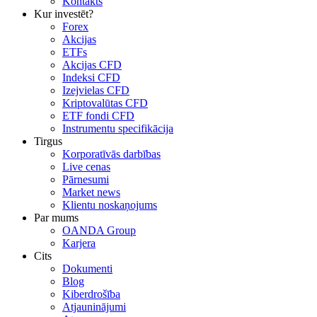
Kontakts
Kur investēt?
Forex
Akcijas
ETFs
Akcijas CFD
Indeksi CFD
Izejvielas CFD
Kriptovalūtas CFD
ETF fondi CFD
Instrumentu specifikācija
Tirgus
Korporatīvās darbības
Live cenas
Pārnesumi
Market news
Klientu noskaņojums
Par mums
OANDA Group
Karjera
Cits
Dokumenti
Blog
Kiberdrošība
Atjauninājumi