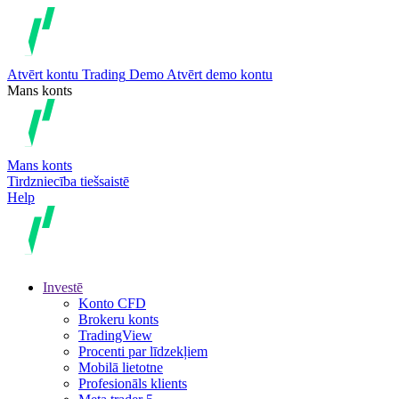
Atvērt kontu
Trading
Demo
Atvērt demo kontu
Mans konts
Mans konts
Tirdzniecība tiešsaistē
Help
Investē
Konto CFD
Brokeru konts
TradingView
Procenti par līdzekļiem
Mobilā lietotne
Profesionāls klients