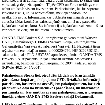
kredītplecu, ir ar augstu riska pakāpi Jūsu kapitālam, jo zaudējumi
var sasniegt depozīta apmēru. Tāpēc CFD un Forex treidings var
nebūt atbilstošs visiem investoriem. Pārliecinieties, ka Jūs saprotat
ietvertos riskus, un, ja nepieciešams, meklējiet padomu no
neatkarīga avota. Informācija, kas publicēta šajā mājaslapā nav
adresēta kādas konkrētas valsts saņēmējiem, un tā nav paredzēta
izplatīšanai valstīs, kurās šīs informācijas izplatīšana vai izmantošana
var neatbilst vietējiem likumiem un noteikumiem
OANDA TMS Brokers S.A. ar reģistrēto galveno mītni Warsaw
UNIT, Daszyńskiego 1, 00-843 Varšavā, Polijā, kas ir reģistrēta
Galvaspilsētas Varšavas Apgabaltiesā Varšavā, 13. Nacionālā tiesu
reģistra komercnodaļā ar numuru 0000204776, NIP 5262759131,
sākuma kapitāls: PLN 3 537,560 apmaksāts pilnībā. OANDA TMS
Brokers S.A. ir pakļauts Polijas Finanšu uzraudzības iestādes
uzraudzībai, balstoties uz pilnvarojumu no 2004. gada 26. aprīļa
(KPWig-4021-54-1/2004).
Pakalpojums Stocks tiek piedāvāts kā daļa no krusteniskās
pārdošanas kopā ar pakalpojumu CFD. Detalizēta informācija
par riskiem, kas izriet no atsevišķiem pakalpojumiem, kas tiek
piedāvāti kā daļa no krusteniskās pārdošanas, un informācija
par izmaksām, kas saistītas ar šiem pakalpojumiem, ir pieejama
tīmekļa vietnes OANDA TMS Brokers sadaļā Dokumenti.
CFD ir sarežģīti instrumenti, un tiem ir augsts risks attiecībā uz