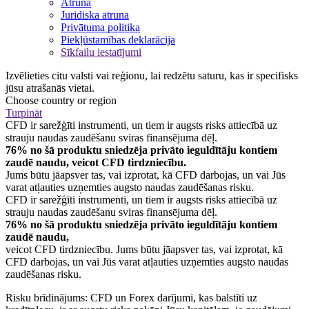
Atruna
Juridiska atruna
Privātuma politika
Piekļūstamības deklarācija
Sīkfailu iestatījumi
Izvēlieties citu valsti vai reģionu, lai redzētu saturu, kas ir specifisks
jūsu atrašanās vietai.
Choose country or region
Turpināt
CFD ir sarežģīti instrumenti, un tiem ir augsts risks attiecībā uz
strauju naudas zaudēšanu sviras finansējuma dēļ.
76% no šā produktu sniedzēja privāto ieguldītāju kontiem
zaudē naudu, veicot CFD tirdzniecību.
Jums būtu jāapsver tas, vai izprotat, kā CFD darbojas, un vai Jūs
varat atļauties uzņemties augsto naudas zaudēšanas risku.
CFD ir sarežģīti instrumenti, un tiem ir augsts risks attiecībā uz
strauju naudas zaudēšanu sviras finansējuma dēļ.
76% no šā produktu sniedzēja privāto ieguldītāju kontiem
zaudē naudu,
veicot CFD tirdzniecību. Jums būtu jāapsver tas, vai izprotat, kā
CFD darbojas, un vai Jūs varat atļauties uzņemties augsto naudas
zaudēšanas risku.
Risku brīdinājums: CFD un Forex darījumi, kas balstīti uz