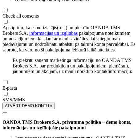
Check all consents
Apstiprinu, ka esmu izlasījis(-usi) un piekrītu OANDA TMS
Brokers S.A.
informācijas un izglītības
pakalpojuma noteikumiem
un nosacījumiem, kas ļauj ar mani sazināties, lai sniegtu man
piedāvājumu un nodrošinātu atbalstu pa tālruni konta pārvaldībai. Es
saprotu, ka varu no šī pakalpojuma jebkurā laikā atteikties.
Es piekrītu saņemt mārketinga informāciju no OANDA TMS
Brokers S.A. par produktiem un pakalpojumiem, piemēram,
jaunumiem un akcijām, uz manu norādīto kontaktinformāciju:
E-pasta
SMS/MMS
ATVĒRT DEMO KONTU »
OANDA TMS Brokers S.A. privātuma politika – demo konts,
informācijas un izglītojošie pakalpojumi