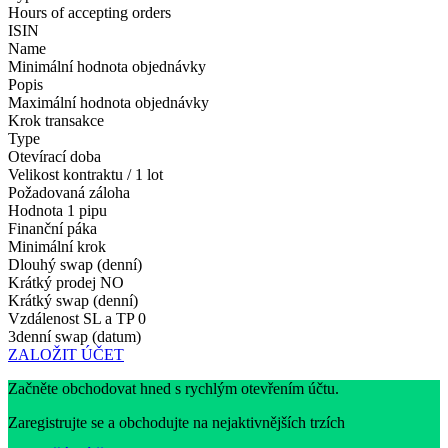
Hours of accepting orders
ISIN
Name
Minimální hodnota objednávky
Popis
Maximální hodnota objednávky
Krok transakce
Type
Otevírací doba
Velikost kontraktu / 1 lot
Požadovaná záloha
Hodnota 1 pipu
Finanční páka
Minimální krok
Dlouhý swap (denní)
Krátký prodej
NO
Krátký swap (denní)
Vzdálenost SL a TP
0
3denní swap (datum)
ZALOŽIT ÚČET
Začněte obchodovat hned s rychlým otevřením účtu.
Zaregistrujte se a obchodujte na nejaktivnějších trzích