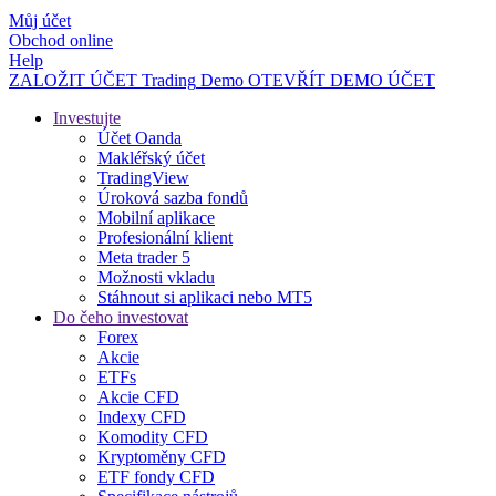
Můj účet
Obchod online
Help
ZALOŽIT ÚČET
Trading
Demo
OTEVŘÍT DEMO ÚČET
Investujte
Účet Oanda
Makléřský účet
TradingView
Úroková sazba fondů
Mobilní aplikace
Profesionální klient
Meta trader 5
Možnosti vkladu
Stáhnout si aplikaci nebo MT5
Do čeho investovat
Forex
Akcie
ETFs
Akcie CFD
Indexy CFD
Komodity CFD
Kryptoměny CFD
ETF fondy CFD