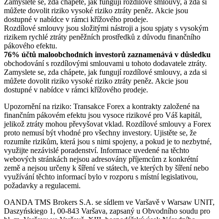
Zamyslete se, zda chápete, jak fungují rozdílové smlouvy, a zda si
můžete dovolit riziko vysoké riziko ztráty peněz. Akcie jsou
dostupné v nabídce v rámci křížového prodeje.
Rozdílové smlouvy jsou složitými nástroji a jsou spjaty s vysokým
rizikem rychlé ztráty peněžních prostředků z důvodu finančního
pákového efektu.
76% účtů maloobchodních investorů zaznamenává v důsledku
obchodování s rozdílovými smlouvami u tohoto dodavatele ztráty.
Zamyslete se, zda chápete, jak fungují rozdílové smlouvy, a zda si
můžete dovolit riziko vysoké riziko ztráty peněz. Akcie jsou
dostupné v nabídce v rámci křížového prodeje.
Upozornění na riziko: Transakce Forex a kontrakty založené na
finančním pákovém efektu jsou vysoce rizikové pro Váš kapitál,
jelikož ztráty mohou převyšovat vklad. Rozdílové smlouvy a Forex
proto nemusí být vhodné pro všechny investory. Ujistěte se, že
rozumíte rizikům, která jsou s nimi spojeny, a pokud je to nezbytné,
využijte nezávislé poradenství. Informace uvedené na těchto
webových stránkách nejsou adresovány příjemcům z konkrétní
země a nejsou určeny k šíření ve státech, ve kterých by šíření nebo
využívání těchto informací bylo v rozporu s místní legislativou,
požadavky a regulacemi.
OANDA TMS Brokers S.A. se sídlem ve Varšavě v Warsaw UNIT,
Daszyńskiego 1, 00-843 Varšava, zapsaný u Obvodního soudu pro