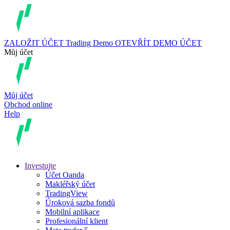
ZALOŽIT ÚČET
Trading
Demo
OTEVŘÍT DEMO ÚČET
Můj účet
Můj účet
Obchod online
Help
Investujte
Účet Oanda
Makléřský účet
TradingView
Úroková sazba fondů
Mobilní aplikace
Profesionální klient