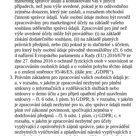
marketing správce údajů a kontaktování vás v jiných
případech, než jsou výše uvedené, pokud je to odůvodněno
zejména dotazem, který jste zaslali, a rozsahem obchodní
činnosti správce údajů. Vaše osobní údaje mohou být rovněž
zpracovávány pro marketingové účely na základě vašeho
souhlasu uděleného správci údajů. Zpracování pro jiné než
výše uvedené účely může být prováděno: (i) na základě
získání dodatečného souhlasu, (ii) na základě platných
právních předpisů, nebo (iii) pokud je to slučitelné s účelem,
pro který byly osobní údaje původně shromážděny (čl. 6 odst.
4 nařízení Evropského parlamentu a Rady (EU) 2016/679 ze
dne 27. dubna 2016 o ochraně fyzických osob v souvislosti se
zpracováním osobních údajů a o volném pohybu těchto údajů
a o zrušení směrnice 95/46/ES, (dále jen: „GDPR“).
Právním základem pro zpracování vašich osobních údajů je:
a. v rozsahu, v jakém je zpracování nezbytné pro plnění
smlouvy o informačních a vzdělávacích službách nebo
smlouvy o demo účtu a pro přijetí opatření před uzavřením
smlouvy – čl. 6 odst. 1 písm. b) GDPR; b. v rozsahu, v jakém
je zpracování údajů nezbytné pro to, aby správce údajů mohl
plnit své zákonné povinnosti, spočívající zejména v
dodržování předpisů – čl. 6 odst. 1 písm. c) GDPR; c. v
rozsahu, v jakém je zpracování nezbytné pro účely
vyplývající z oprávněných zájmů správce, jako je provádění
nezbytných vyúčtování a uplatňování nároků vyplývajících z