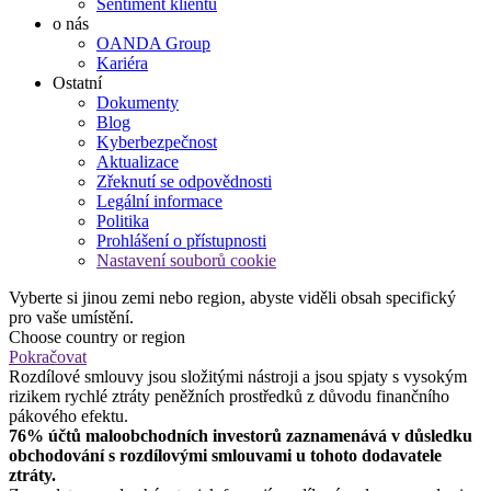
Sentiment klientů
o nás
OANDA Group
Kariéra
Ostatní
Dokumenty
Blog
Kyberbezpečnost
Aktualizace
Zřeknutí se odpovědnosti
Legální informace
Politika
Prohlášení o přístupnosti
Nastavení souborů cookie
Vyberte si jinou zemi nebo region, abyste viděli obsah specifický
pro vaše umístění.
Choose country or region
Pokračovat
Rozdílové smlouvy jsou složitými nástroji a jsou spjaty s vysokým
rizikem rychlé ztráty peněžních prostředků z důvodu finančního
pákového efektu.
76% účtů maloobchodních investorů zaznamenává v důsledku
obchodování s rozdílovými smlouvami u tohoto dodavatele
ztráty.