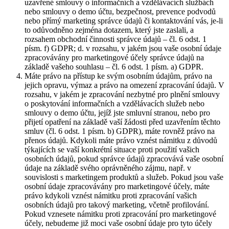
uzavřené smlouvy o informačních a vzdělávacích službách
nebo smlouvy o demo účtu, bezpečnost, prevence podvodů
nebo přímý marketing správce údajů či kontaktování vás, je-li
to odůvodněno zejména dotazem, který jste zaslali, a
rozsahem obchodní činnosti správce údajů – čl. 6 odst. 1
písm. f) GDPR; d. v rozsahu, v jakém jsou vaše osobní údaje
zpracovávány pro marketingové účely správce údajů na
základě vašeho souhlasu – čl. 6 odst. 1 písm. a) GDPR.
Máte právo na přístup ke svým osobním údajům, právo na
jejich opravu, výmaz a právo na omezení zpracování údajů. V
rozsahu, v jakém je zpracování nezbytné pro plnění smlouvy
o poskytování informačních a vzdělávacích služeb nebo
smlouvy o demo účtu, jejíž jste smluvní stranou, nebo pro
přijetí opatření na základě vaší žádosti před uzavřením těchto
smluv (čl. 6 odst. 1 písm. b) GDPR), máte rovněž právo na
přenos údajů. Kdykoli máte právo vznést námitku z důvodů
týkajících se vaší konkrétní situace proti použití vašich
osobních údajů, pokud správce údajů zpracovává vaše osobní
údaje na základě svého oprávněného zájmu, např. v
souvislosti s marketingem produktů a služeb. Pokud jsou vaše
osobní údaje zpracovávány pro marketingové účely, máte
právo kdykoli vznést námitku proti zpracování vašich
osobních údajů pro takový marketing, včetně profilování.
Pokud vznesete námitku proti zpracování pro marketingové
účely, nebudeme již moci vaše osobní údaje pro tyto účely