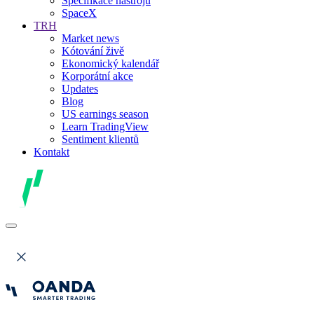
Specifikace nástrojů
SpaceX
TRH
Market news
Kótování živě
Ekonomický kalendář
Korporátní akce
Updates
Blog
US earnings season
Learn TradingView
Sentiment klientů
Kontakt