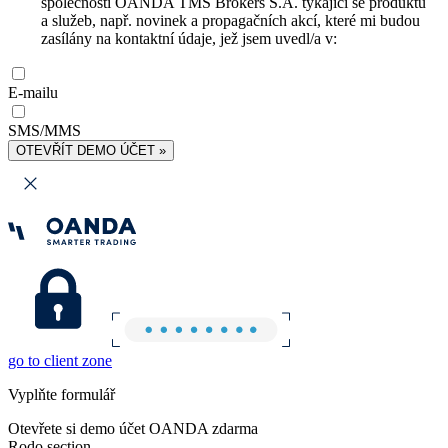
společnosti OANDA TMS Brokers S.A. týkající se produktů
a služeb, např. novinek a propagačních akcí, které mi budou
zasílány na kontaktní údaje, jež jsem uvedl/a v:
E-mailu
SMS/MMS
OTEVŘÍT DEMO ÚČET »
go to client zone
Vyplňte formulář
Otevřete si demo účet OANDA zdarma
Rodo section