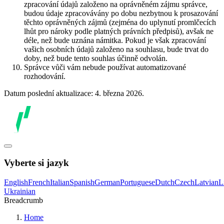
zpracování údajů založeno na oprávněném zájmu správce,
budou údaje zpracovávány po dobu nezbytnou k prosazování
těchto oprávněných zájmů (zejména do uplynutí promlčecích
lhůt pro nároky podle platných právních předpisů), avšak ne
déle, než bude uznána námitka. Pokud je však zpracování
vašich osobních údajů založeno na souhlasu, bude trvat do
doby, než bude tento souhlas účinně odvolán.
Správce vůči vám nebude používat automatizované
rozhodování.
Datum poslední aktualizace: 4. března 2026.
Vyberte si jazyk
English
French
Italian
Spanish
German
Portuguese
Dutch
Czech
Latvian
L
Ukrainian
Breadcrumb
Home