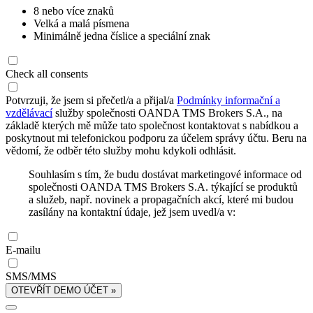
8 nebo více znaků
Velká a malá písmena
Minimálně jedna číslice a speciální znak
Check all consents
Potvrzuji, že jsem si přečetl/a a přijal/a
Podmínky informační a
vzdělávací
služby společnosti OANDA TMS Brokers S.A., na
základě kterých mě může tato společnost kontaktovat s nabídkou a
poskytnout mi telefonickou podporu za účelem správy účtu. Beru na
vědomí, že odběr této služby mohu kdykoli odhlásit.
Souhlasím s tím, že budu dostávat marketingové informace od
společnosti OANDA TMS Brokers S.A. týkající se produktů
a služeb, např. novinek a propagačních akcí, které mi budou
zasílány na kontaktní údaje, jež jsem uvedl/a v:
E-mailu
SMS/MMS
OTEVŘÍT DEMO ÚČET »