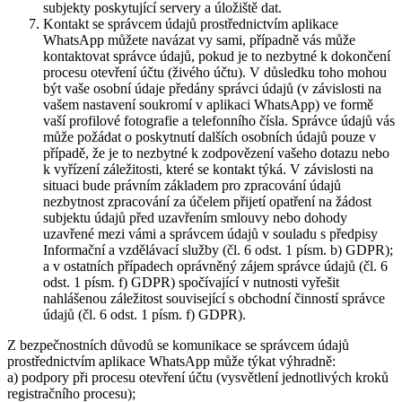
subjekty poskytující servery a úložiště dat.
Kontakt se správcem údajů prostřednictvím aplikace
WhatsApp můžete navázat vy sami, případně vás může
kontaktovat správce údajů, pokud je to nezbytné k dokončení
procesu otevření účtu (živého účtu). V důsledku toho mohou
být vaše osobní údaje předány správci údajů (v závislosti na
vašem nastavení soukromí v aplikaci WhatsApp) ve formě
vaší profilové fotografie a telefonního čísla. Správce údajů vás
může požádat o poskytnutí dalších osobních údajů pouze v
případě, že je to nezbytné k zodpovězení vašeho dotazu nebo
k vyřízení záležitosti, které se kontakt týká. V závislosti na
situaci bude právním základem pro zpracování údajů
nezbytnost zpracování za účelem přijetí opatření na žádost
subjektu údajů před uzavřením smlouvy nebo dohody
uzavřené mezi vámi a správcem údajů v souladu s předpisy
Informační a vzdělávací služby (čl. 6 odst. 1 písm. b) GDPR);
a v ostatních případech oprávněný zájem správce údajů (čl. 6
odst. 1 písm. f) GDPR) spočívající v nutnosti vyřešit
nahlášenou záležitost související s obchodní činností správce
údajů (čl. 6 odst. 1 písm. f) GDPR).
Z bezpečnostních důvodů se komunikace se správcem údajů
prostřednictvím aplikace WhatsApp může týkat výhradně:
a) podpory při procesu otevření účtu (vysvětlení jednotlivých kroků
registračního procesu);