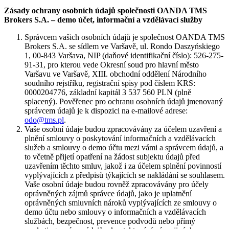
Zásady ochrany osobních údajů společnosti OANDA TMS
Brokers S.A. – demo účet, informační a vzdělávací služby
Správcem vašich osobních údajů je společnost OANDA TMS
Brokers S.A. se sídlem ve Varšavě, ul. Rondo Daszyńskiego
1, 00-843 Varšava, NIP (daňové identifikační číslo): 526-275-
91-31, pro kterou vede Okresní soud pro hlavní město
Varšavu ve Varšavě, XIII. obchodní oddělení Národního
soudního rejstříku, registrační spisy pod číslem KRS:
0000204776, základní kapitál 3 537 560 PLN (plně
splacený). Pověřenec pro ochranu osobních údajů jmenovaný
správcem údajů je k dispozici na e-mailové adrese:
odo@tms.pl
.
Vaše osobní údaje budou zpracovávány za účelem uzavření a
plnění smlouvy o poskytování informačních a vzdělávacích
služeb a smlouvy o demo účtu mezi vámi a správcem údajů, a
to včetně přijetí opatření na žádost subjektu údajů před
uzavřením těchto smluv, jakož i za účelem splnění povinností
vyplývajících z předpisů týkajících se nakládání se souhlasem.
Vaše osobní údaje budou rovněž zpracovávány pro účely
oprávněných zájmů správce údajů, jako je uplatnění
oprávněných smluvních nároků vyplývajících ze smlouvy o
demo účtu nebo smlouvy o informačních a vzdělávacích
službách, bezpečnost, prevence podvodů nebo přímý