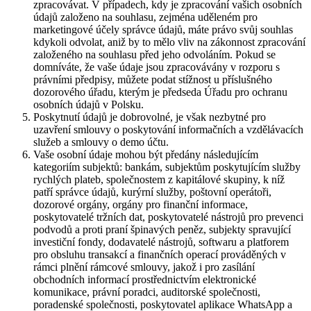
zpracovávat. V případech, kdy je zpracování vašich osobních
údajů založeno na souhlasu, zejména uděleném pro
marketingové účely správce údajů, máte právo svůj souhlas
kdykoli odvolat, aniž by to mělo vliv na zákonnost zpracování
založeného na souhlasu před jeho odvoláním. Pokud se
domníváte, že vaše údaje jsou zpracovávány v rozporu s
právními předpisy, můžete podat stížnost u příslušného
dozorového úřadu, kterým je předseda Úřadu pro ochranu
osobních údajů v Polsku.
Poskytnutí údajů je dobrovolné, je však nezbytné pro
uzavření smlouvy o poskytování informačních a vzdělávacích
služeb a smlouvy o demo účtu.
Vaše osobní údaje mohou být předány následujícím
kategoriím subjektů: bankám, subjektům poskytujícím služby
rychlých plateb, společnostem z kapitálové skupiny, k níž
patří správce údajů, kurýrní služby, poštovní operátoři,
dozorové orgány, orgány pro finanční informace,
poskytovatelé tržních dat, poskytovatelé nástrojů pro prevenci
podvodů a proti praní špinavých peněz, subjekty spravující
investiční fondy, dodavatelé nástrojů, softwaru a platforem
pro obsluhu transakcí a finančních operací prováděných v
rámci plnění rámcové smlouvy, jakož i pro zasílání
obchodních informací prostřednictvím elektronické
komunikace, právní poradci, auditorské společnosti,
poradenské společnosti, poskytovatel aplikace WhatsApp a