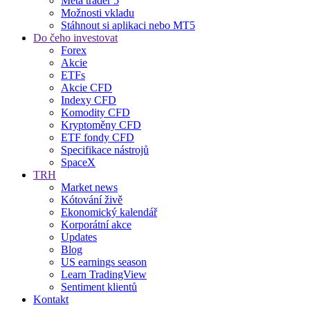
Meta trader 5
Možnosti vkladu
Stáhnout si aplikaci nebo MT5
Do čeho investovat
Forex
Akcie
ETFs
Akcie CFD
Indexy CFD
Komodity CFD
Kryptoměny CFD
ETF fondy CFD
Specifikace nástrojů
SpaceX
TRH
Market news
Kótování živě
Ekonomický kalendář
Korporátní akce
Updates
Blog
US earnings season
Learn TradingView
Sentiment klientů
Kontakt