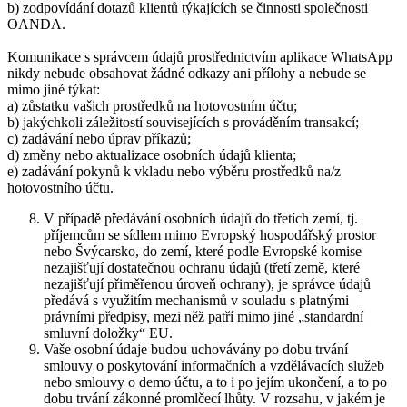
b) zodpovídání dotazů klientů týkajících se činnosti společnosti
OANDA.
Komunikace s správcem údajů prostřednictvím aplikace WhatsApp
nikdy nebude obsahovat žádné odkazy ani přílohy a nebude se
mimo jiné týkat:
a) zůstatku vašich prostředků na hotovostním účtu;
b) jakýchkoli záležitostí souvisejících s prováděním transakcí;
c) zadávání nebo úprav příkazů;
d) změny nebo aktualizace osobních údajů klienta;
e) zadávání pokynů k vkladu nebo výběru prostředků na/z
hotovostního účtu.
V případě předávání osobních údajů do třetích zemí, tj.
příjemcům se sídlem mimo Evropský hospodářský prostor
nebo Švýcarsko, do zemí, které podle Evropské komise
nezajišťují dostatečnou ochranu údajů (třetí země, které
nezajišťují přiměřenou úroveň ochrany), je správce údajů
předává s využitím mechanismů v souladu s platnými
právními předpisy, mezi něž patří mimo jiné „standardní
smluvní doložky“ EU.
Vaše osobní údaje budou uchovávány po dobu trvání
smlouvy o poskytování informačních a vzdělávacích služeb
nebo smlouvy o demo účtu, a to i po jejím ukončení, a to po
dobu trvání zákonné promlčecí lhůty. V rozsahu, v jakém je