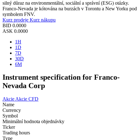
silný důraz na environmentální, sociální a správní (ESG) otázky.
Franco-Nevada je kótována na burzách v Torontu a New Yorku pod
symbolem FNV.
Kurz prodeje
Kurz nákupu
BID
0.0000
ASK
0.0000
1H
1D
7D
30D
6M
Instrument specification for Franco-
Nevada Corp
Akcie
Akcie CFD
Name
Currency
Symbol
Minimální hodnota objednávky
Ticker
Trading hours
Type