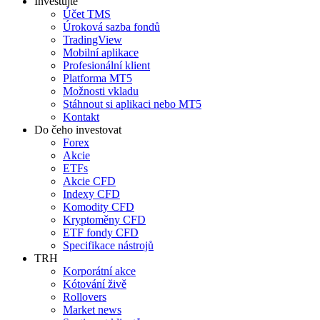
Investujte
Účet TMS
Úroková sazba fondů
TradingView
Mobilní aplikace
Profesionální klient
Platforma MT5
Možnosti vkladu
Stáhnout si aplikaci nebo MT5
Kontakt
Do čeho investovat
Forex
Akcie
ETFs
Akcie CFD
Indexy CFD
Komodity CFD
Kryptoměny CFD
ETF fondy CFD
Specifikace nástrojů
TRH
Korporátní akce
Kótování živě
Rollovers
Market news