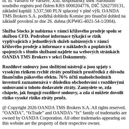
hl. m. Varšavu ve Varšavě, XIII. hospodářský úsek Národního
soudního registru pod číslem KRS 0000204776, DIČ 5262759131,
základní kapitál: 3,537,560 PLN splacený v plné výši. OANDA
TMS Brokers S.A. podléhá dohledu Komise pro finanční dohled na
základě povolení ze dne 26. dubna (KPWiG-4021-54-1/2004).
Služba Stocks je nabízena v rámci křížového prodeje spolu se
službou CFD. Podrobné informace týkající se rizik
vyplývajících z jednotlivých služeb nabízených v rámci
křížového prodeje a informace o nákladech a poplatcích
spojených s těmito službami najdete na webových stránkách
OANDA TMS Brokers v sekci Dokumenty.
Rozdílové smlouvy jsou složitými nástroji a jsou spjaty s
vysokým rizikem rychlé ztráty peněžních prostředků z důvodu
finančního pákového efektu. 76% účtů maloobchodních
investorů zaznamenává v důsledku obchodování s rozdílovými
smlouvami u tohoto dodavatele ztráty. Zamyslete se, zda
chápete, jak fungují rozdílové smlouvy, a zda si můžete dovolit
riziko vysoké riziko ztráty peněz.
@ Copyright 2026 OANDA TMS Brokers S.A. All rights reserved.
“OANDA”, “fxTrade” and OANDA’s “fx” family of trademarks are
owned by OANDA Corporation. All other trademarks appearing on
this website are the property of their respective owner.