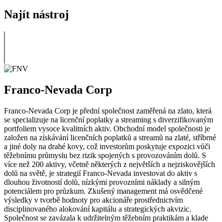
Najít nástroj
Franco-Nevada Corp
Franco-Nevada Corp je přední společnost zaměřená na zlato, která
se specializuje na licenční poplatky a streaming s diverzifikovaným
portfoliem vysoce kvalitních aktiv. Obchodní model společnosti je
založen na získávání licenčních poplatků a streamů na zlaté, stříbrné
a jiné doly na drahé kovy, což investorům poskytuje expozici vůči
těžebnímu průmyslu bez rizik spojených s provozováním dolů. S
více než 200 aktivy, včetně některých z největších a nejziskovějších
dolů na světě, je strategií Franco-Nevada investovat do aktiv s
dlouhou životností dolů, nízkými provozními náklady a silným
potenciálem pro průzkum. Zkušený management má osvědčené
výsledky v tvorbě hodnoty pro akcionáře prostřednictvím
disciplinovaného alokování kapitálu a strategických akvizic.
Společnost se zavázala k udržitelným těžebním praktikám a klade