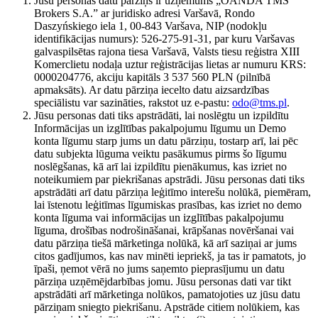
Jūsu personas datu pārziņš ir uzņēmums „OANDA TMS
Brokers S.A.” ar juridisko adresi Varšavā, Rondo
Daszyńskiego iela 1, 00-843 Varšava, NIP (nodokļu
identifikācijas numurs): 526-275-91-31, par kuru Varšavas
galvaspilsētas rajona tiesa Varšavā, Valsts tiesu reģistra XIII
Komerclietu nodaļa uztur reģistrācijas lietas ar numuru KRS:
0000204776, akciju kapitāls 3 537 560 PLN (pilnībā
apmaksāts). Ar datu pārziņa iecelto datu aizsardzības
speciālistu var sazināties, rakstot uz e-pastu:
odo@tms.pl
.
Jūsu personas dati tiks apstrādāti, lai noslēgtu un izpildītu
Informācijas un izglītības pakalpojumu līgumu un Demo
konta līgumu starp jums un datu pārziņu, tostarp arī, lai pēc
datu subjekta lūguma veiktu pasākumus pirms šo līgumu
noslēgšanas, kā arī lai izpildītu pienākumus, kas izriet no
noteikumiem par piekrišanas apstrādi. Jūsu personas dati tiks
apstrādāti arī datu pārziņa leģitīmo interešu nolūkā, piemēram,
lai īstenotu leģitīmas līgumiskas prasības, kas izriet no demo
konta līguma vai informācijas un izglītības pakalpojumu
līguma, drošības nodrošināšanai, krāpšanas novēršanai vai
datu pārziņa tiešā mārketinga nolūkā, kā arī saziņai ar jums
citos gadījumos, kas nav minēti iepriekš, ja tas ir pamatots, jo
īpaši, ņemot vērā no jums saņemto pieprasījumu un datu
pārziņa uzņēmējdarbības jomu. Jūsu personas dati var tikt
apstrādāti arī mārketinga nolūkos, pamatojoties uz jūsu datu
pārziņam sniegto piekrišanu. Apstrāde citiem nolūkiem, kas