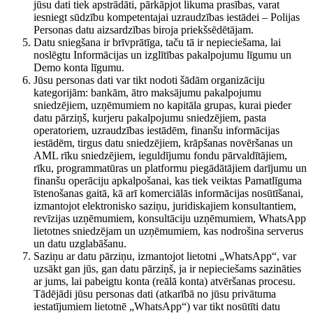
jūsu dati tiek apstrādāti, pārkāpjot likuma prasības, varat
iesniegt sūdzību kompetentajai uzraudzības iestādei – Polijas
Personas datu aizsardzības biroja priekšsēdētājam.
Datu sniegšana ir brīvprātīga, taču tā ir nepieciešama, lai
noslēgtu Informācijas un izglītības pakalpojumu līgumu un
Demo konta līgumu.
Jūsu personas dati var tikt nodoti šādām organizāciju
kategorijām: bankām, ātro maksājumu pakalpojumu
sniedzējiem, uzņēmumiem no kapitāla grupas, kurai pieder
datu pārziņš, kurjeru pakalpojumu sniedzējiem, pasta
operatoriem, uzraudzības iestādēm, finanšu informācijas
iestādēm, tirgus datu sniedzējiem, krāpšanas novēršanas un
AML rīku sniedzējiem, ieguldījumu fondu pārvaldītājiem,
rīku, programmatūras un platformu piegādātājiem darījumu un
finanšu operāciju apkalpošanai, kas tiek veiktas Pamatlīguma
īstenošanas gaitā, kā arī komerciālās informācijas nosūtīšanai,
izmantojot elektronisko saziņu, juridiskajiem konsultantiem,
revīzijas uzņēmumiem, konsultāciju uzņēmumiem, WhatsApp
lietotnes sniedzējam un uzņēmumiem, kas nodrošina serverus
un datu uzglabāšanu.
Saziņu ar datu pārziņu, izmantojot lietotni „WhatsApp“, var
uzsākt gan jūs, gan datu pārziņš, ja ir nepieciešams sazināties
ar jums, lai pabeigtu konta (reālā konta) atvēršanas procesu.
Tādējādi jūsu personas dati (atkarībā no jūsu privātuma
iestatījumiem lietotnē „WhatsApp“) var tikt nosūtīti datu