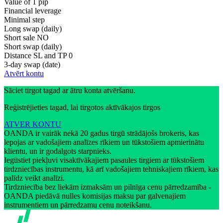
Value of 1 pip
Financial leverage
Minimal step
Long swap (daily)
Short sale
NO
Short swap (daily)
Distance SL and TP
0
3-day swap (date)
Atvērt kontu
Sāciet tirgot tagad ar ātru konta atvēršanu.
Reģistrējieties tagad, lai tirgotos aktīvākajos tirgos
ATVER KONTU
OANDA ir vairāk nekā 20 gadus tirgū strādājošs brokeris, kas
lepojas ar vadošajiem analīzes rīkiem un tūkstošiem apmierinātu
klientu, un ir godalgots starpnieks.
Iegūstiet piekļuvi visaktīvākajiem pasaules tirgiem ar tūkstošiem
tirdzniecības instrumentu, kā arī vadošajiem tehniskajiem rīkiem, kas
palīdz veikt analīzi.
Tirdzniecība bez liekām izmaksām un pilnīga cenu pārredzamība -
OANDA piedāvā nulles komisijas maksu par galvenajiem
instrumentiem un pārredzamu cenu noteikšanu.