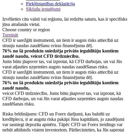
Piekļūstamības deklarācija
Sīkfailu iestatījumi
Izvēlieties citu valsti vai reģionu, lai redzētu saturu, kas ir specifisks
jūsu atrašanās vietai.
Choose country or region
Turpināt
CFD ir sarežģīti instrumenti, un tiem ir augsts risks attiecībā uz
strauju naudas zaudēšanu sviras finansējuma dēļ.
76% no šā produktu sniedzēja privāto ieguldītāju kontiem
zaudē naudu, veicot CFD tirdzniecību.
Jums būtu jāapsver tas, vai izprotat, kā CFD darbojas, un vai Jūs
varat atļauties uzņemties augsto naudas zaudēšanas risku.
CFD ir sarežģīti instrumenti, un tiem ir augsts risks attiecībā uz
strauju naudas zaudēšanu sviras finansējuma dēļ.
76% no šā produktu sniedzēja privāto ieguldītāju kontiem
zaudē naudu,
veicot CFD tirdzniecību. Jums būtu jāapsver tas, vai izprotat, kā
CFD darbojas, un vai Jūs varat atļauties uzņemties augsto naudas
zaudēšanas risku.
Risku brīdinājums: CFD un Forex darījumi, kas balstīti uz
kredītplecu, ir ar augstu riska pakāpi Jūsu kapitālam, jo zaudējumi
var sasniegt depozīta apmēru. Tāpēc CFD un Forex treidings var
nebūt atbilstošs visiem investoriem. Pārliecinieties, ka Jūs saprotat