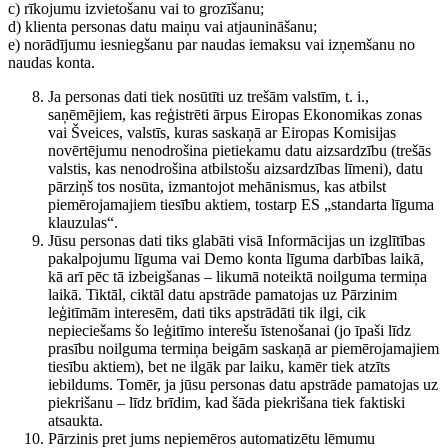
c) rīkojumu izvietošanu vai to grozīšanu;
d) klienta personas datu maiņu vai atjaunināšanu;
e) norādījumu iesniegšanu par naudas iemaksu vai izņemšanu no
naudas konta.
Ja personas dati tiek nosūtīti uz trešām valstīm, t. i.,
saņēmējiem, kas reģistrēti ārpus Eiropas Ekonomikas zonas
vai Šveices, valstīs, kuras saskaņā ar Eiropas Komisijas
novērtējumu nenodrošina pietiekamu datu aizsardzību (trešās
valstis, kas nenodrošina atbilstošu aizsardzības līmeni), datu
pārziņš tos nosūta, izmantojot mehānismus, kas atbilst
piemērojamajiem tiesību aktiem, tostarp ES „standarta līguma
klauzulas“.
Jūsu personas dati tiks glabāti visā Informācijas un izglītības
pakalpojumu līguma vai Demo konta līguma darbības laikā,
kā arī pēc tā izbeigšanas – likumā noteiktā noilguma termiņa
laikā. Tiktāl, ciktāl datu apstrāde pamatojas uz Pārzinim
leģitīmām interesēm, dati tiks apstrādāti tik ilgi, cik
nepieciešams šo leģitīmo interešu īstenošanai (jo īpaši līdz
prasību noilguma termiņa beigām saskaņā ar piemērojamajiem
tiesību aktiem), bet ne ilgāk par laiku, kamēr tiek atzīts
iebildums. Tomēr, ja jūsu personas datu apstrāde pamatojas uz
piekrišanu – līdz brīdim, kad šāda piekrišana tiek faktiski
atsaukta.
Pārzinis pret jums nepiemēros automatizētu lēmumu