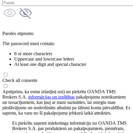
Paroles stiprums:
The password must contain:
8 or more characters
Uppercase and lowercase letters
At least one digit and special character
Check all consents
Apstiprinu, ka esmu izlasījis(-usi) un piekrītu OANDA TMS
Brokers S.A.
informācijas un izglītības
pakalpojuma noteikumiem
un nosacījumiem, kas ļauj ar mani sazināties, lai sniegtu man
piedāvājumu un nodrošinātu atbalstu pa tālruni konta pārvaldībai. Es
saprotu, ka varu no šī pakalpojuma jebkurā laikā atteikties.
Es piekrītu saņemt mārketinga informāciju no OANDA TMS
Brokers S.A. par produktiem un pakalpojumiem, piemēram,