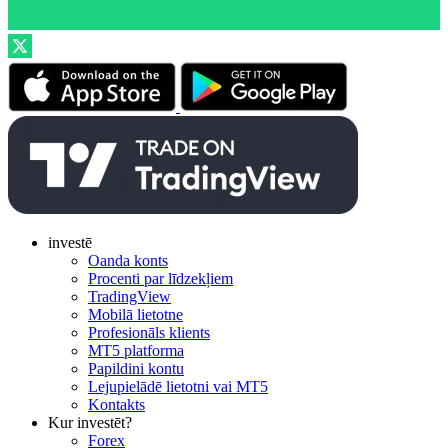
investē
Oanda konts
Procenti par līdzekļiem
TradingView
Mobilā lietotne
Profesionāls klients
MT5 platforma
Papildini kontu
Lejupielādē lietotni vai MT5
Kontakts
Kur investēt?
Forex