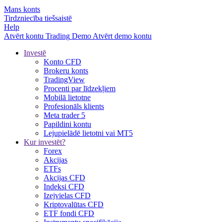
Mans konts
Tirdzniecība tiešsaistē
Help
Atvērt kontu
Trading
Demo
Atvērt demo kontu
Investē
Konto CFD
Brokeru konts
TradingView
Procenti par līdzekļiem
Mobilā lietotne
Profesionāls klients
Meta trader 5
Papildini kontu
Lejupielādē lietotni vai MT5
Kur investēt?
Forex
Akcijas
ETFs
Akcijas CFD
Indeksi CFD
Izejvielas CFD
Kriptovalūtas CFD
ETF fondi CFD