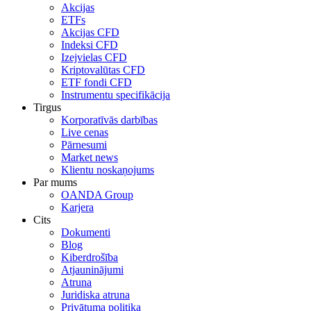
Akcijas
ETFs
Akcijas CFD
Indeksi CFD
Izejvielas CFD
Kriptovalūtas CFD
ETF fondi CFD
Instrumentu specifikācija
Tirgus
Korporatīvās darbības
Live cenas
Pārnesumi
Market news
Klientu noskaņojums
Par mums
OANDA Group
Karjera
Cits
Dokumenti
Blog
Kiberdrošība
Atjauninājumi
Atruna
Juridiska atruna
Privātuma politika