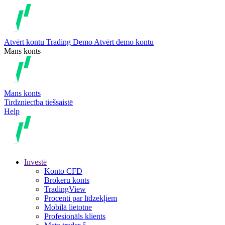
Atvērt kontu
Trading
Demo
Atvērt demo kontu
Mans konts
Mans konts
Tirdzniecība tiešsaistē
Help
Investē
Konto CFD
Brokeru konts
TradingView
Procenti par līdzekļiem
Mobilā lietotne
Profesionāls klients