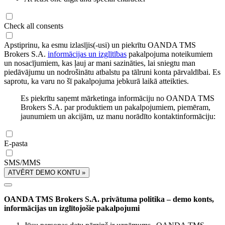
Check all consents
Apstiprinu, ka esmu izlasījis(-usi) un piekrītu OANDA TMS
Brokers S.A.
informācijas un izglītības
pakalpojuma noteikumiem
un nosacījumiem, kas ļauj ar mani sazināties, lai sniegtu man
piedāvājumu un nodrošinātu atbalstu pa tālruni konta pārvaldībai. Es
saprotu, ka varu no šī pakalpojuma jebkurā laikā atteikties.
Es piekrītu saņemt mārketinga informāciju no OANDA TMS
Brokers S.A. par produktiem un pakalpojumiem, piemēram,
jaunumiem un akcijām, uz manu norādīto kontaktinformāciju:
E-pasta
SMS/MMS
ATVĒRT DEMO KONTU »
OANDA TMS Brokers S.A. privātuma politika – demo konts,
informācijas un izglītojošie pakalpojumi