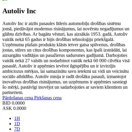
Autoliv Inc
Autoliv Inc ir atzīts pasaules līderis automobiļu drošības sistēmu
jomā, piedāvājot modernus risinājumus, lai novērstu negadījumus un
glābtu dzīvības. Ar bagātu vēsturi, kas aizsākās 1953. gadā, Autoliv
vairāk nekā 65 gadus ir bijis drošības tehnoloģiju priekšgalā.
Uzņēmuma plašais produktu klāsts ietver gaisa spilvenus, drošības
jostas, stūres un citus drošības komponentus, kas īpaši izstrādāti, lai
aizsargātu vadītājus un pasažierus sadursmes gadījumā. Darbojoties
vairāk nekā 27 valstīs un nodarbinot vairāk nekā 60 000 cilvēku visā
pasaulē, Autoliv ir apņēmies ievērot ilgtspējību un ir izvirzījis
ambiciozus mērķus, lai samazinātu savu ietekmi uz vidi un veicinātu
sociālo atbildību. Autoliv misija ir radīt drošāku pasauli, izmantojot
inovatīvus drošības risinājumus, un uzņēmums ir apņēmies sasniegt
šo mērķi, pastāvīgi inovējot un sadarbojoties ar saviem klientiem un
partneriem.
Pārdošanas cena
Pirkšanas cena
BID
0.0000
ASK
0.0000
1H
1D
7D