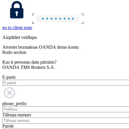
go to client zone
Aizpildiet veidlapu
Atveriet bezmaksas OANDA demo kontu
Rodo section
Kas ir personas datu pārzinis?
OANDA TMS Brokers S.A.
E-pasts
phone_prefix
Tālruņa numurs
Parole