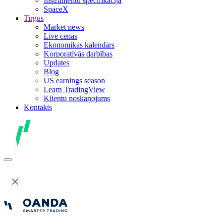
Instrumentu specifikācija
SpaceX
Tirgus
Market news
Live cenas
Ekonomikas kalendārs
Korporatīvās darbības
Updates
Blog
US earnings season
Learn TradingView
Klientu noskaņojums
Kontakts