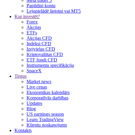
Meta trader 5
Papildini kontu
Lejupielādē lietotni vai MT5
Kur investēt?
Forex
Akcijas
ETFs
Akcijas CFD
Indeksi CFD
Izejvielas CFD
Kriptovalūtas CFD
ETF fondi CFD
Instrumentu specifikācija
SpaceX
Tirgus
Market news
Live cenas
Ekonomikas kalendārs
Korporatīvās darbības
Updates
Blog
US earnings season
Learn TradingView
Klientu noskaņojums
Kontakts