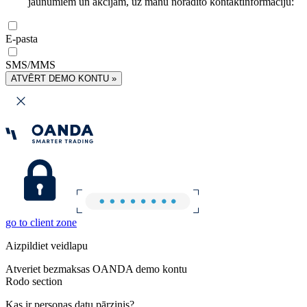
jaunumiem un akcijām, uz manu norādīto kontaktinformāciju:
E-pasta
SMS/MMS
ATVĒRT DEMO KONTU »
go to client zone
Aizpildiet veidlapu
Atveriet bezmaksas OANDA demo kontu
Rodo section
Kas ir personas datu pārzinis?