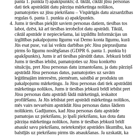
panta 1. punkta f) apakšpunkts; d. tiktāl, ciktāl jūsu personas
dati tiek apstrādāti datu pārziņa mārketinga nolūkos,
pamatojoties uz jūsu piekrišanu – Vispārīgās datu aizsardzības
regulas 6. panta 1. punkta a) apakšpunkts.
Jums ir tiesības piekļūt saviem personas datiem, tiesības tos
labot, dzēst, kā arī tiesības ierobežot datu apstrādi. Tiktāl,
ciktāl apstrāde ir nepieciešama, lai izpildītu Informācijas un
izglītības pakalpojumu līgumu vai Demo konta līgumu, kurā
Jūs esat puse, vai lai veiktu darbības pēc Jūsu pieprasījuma
pirms šo līgumu noslēgšanas (GDPR 6. panta 1. punkta b)
apakšpunkts), Jums ir arī tiesības pārsūtīt datus. Jebkurā brīdī
Jums ir tiesības iebilst, pamatojoties uz Jūsu konkrēto
situāciju, pret Jūsu personas datu izmantošanu, ja datu pārziņš
apstrādā Jūsu personas datus, pamatojoties uz savām
leģitīmajām interesēm, piemēram, saistībā ar produktu un
pakalpojumu mārketingu. Ja Jūsu personas dati tiek apstrādāti
mārketinga nolūkos, Jums ir tiesības jebkurā brīdī iebilst pret
Jūsu personas datu apstrādi šādā mārketingā, ieskaitot
profilēšanu. Ja Jūs iebilstat pret apstrādi mārketinga nolūkos,
mēs vairs nevarēsim apstrādāt Jūsu personas datus šādiem
nolūkiem. Gadījumos, kad Jūsu personas datu apstrāde
pamatojas uz piekrišanu, jo īpaši piekrišanu, kas dota datu
pārziņa mārketinga nolūkos, Jums ir tiesības jebkurā brīdī
atsaukt savu piekrišanu, neietekmējot apstrādes likumību, kas
balstījās uz piekrišanu pirms tās atsaukšanas. Ja uzskatāt, ka