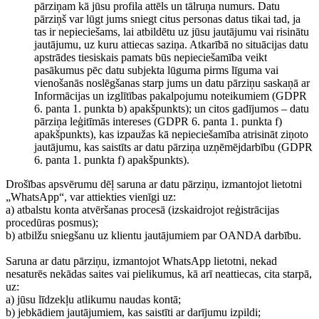
pārziņam kā jūsu profila attēls un tālruņa numurs. Datu
pārziņš var lūgt jums sniegt citus personas datus tikai tad, ja
tas ir nepieciešams, lai atbildētu uz jūsu jautājumu vai risinātu
jautājumu, uz kuru attiecas saziņa. Atkarībā no situācijas datu
apstrādes tiesiskais pamats būs nepieciešamība veikt
pasākumus pēc datu subjekta lūguma pirms līguma vai
vienošanās noslēgšanas starp jums un datu pārziņu saskaņā ar
Informācijas un izglītības pakalpojumu noteikumiem (GDPR
6. panta 1. punkta b) apakšpunkts); un citos gadījumos – datu
pārziņa leģitīmās intereses (GDPR 6. panta 1. punkta f)
apakšpunkts), kas izpaužas kā nepieciešamība atrisināt ziņoto
jautājumu, kas saistīts ar datu pārziņa uzņēmējdarbību (GDPR
6. panta 1. punkta f) apakšpunkts).
Drošības apsvērumu dēļ saruna ar datu pārziņu, izmantojot lietotni
„WhatsApp“, var attiekties vienīgi uz:
a) atbalstu konta atvēršanas procesā (izskaidrojot reģistrācijas
procedūras posmus);
b) atbilžu sniegšanu uz klientu jautājumiem par OANDA darbību.
Saruna ar datu pārziņu, izmantojot WhatsApp lietotni, nekad
nesaturēs nekādas saites vai pielikumus, kā arī neattiecas, cita starpā,
uz:
a) jūsu līdzekļu atlikumu naudas kontā;
b) jebkādiem jautājumiem, kas saistīti ar darījumu izpildi;