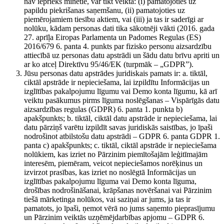
nav iepriekš minētie, var tikt veikta: (i) pamatojoties uz
papildu piekrišanas saņemšanu, (ii) pamatojoties uz
piemērojamiem tiesību aktiem, vai (iii) ja tas ir saderīgi ar
nolūku, kādam personas dati tika sākotnēji vākti (2016. gada
27. aprīļa Eiropas Parlamenta un Padomes Regulas (ES)
2016/679 6. panta 4. punkts par fizisko personu aizsardzību
attiecībā uz personas datu apstrādi un šādu datu brīvu apriti un
ar ko atceļ Direktīvu 95/46/EK (turpmāk – „GDPR”).
Jūsu personas datu apstrādes juridiskais pamats ir: a. tiktāl,
ciktāl apstrāde ir nepieciešama, lai izpildītu Informācijas un
izglītības pakalpojumu līgumu vai Demo konta līgumu, kā arī
veiktu pasākumus pirms līguma noslēgšanas – Vispārīgās datu
aizsardzības regulas (GDPR) 6. panta 1. punkta b)
apakšpunkts; b. tiktāl, ciktāl datu apstrāde ir nepieciešama, lai
datu pārziņš varētu izpildīt savas juridiskās saistības, jo īpaši
nodrošinot atbilstošu datu apstrādi – GDPR 6. panta GDPR 1.
panta c) apakšpunkts; c. tiktāl, ciktāl apstrāde ir nepieciešama
nolūkiem, kas izriet no Pārzinim piemītošajām leģitīmajām
interesēm, piemēram, veicot nepieciešamos norēķinus un
izvirzot prasības, kas izriet no noslēgtā Informācijas un
izglītības pakalpojumu līguma vai Demo konta līguma,
drošības nodrošināšanai, krāpšanas novēršanai vai Pārzinim
tiešā mārketinga nolūkos, vai saziņai ar jums, ja tas ir
pamatots, jo īpaši, ņemot vērā no jums saņemto pieprasījumu
un Pārzinim veiktās uzņēmējdarbības apjomu – GDPR 6.