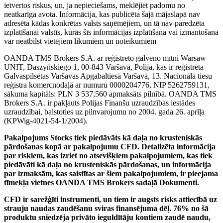
ietvertos riskus, un, ja nepieciešams, meklējiet padomu no
neatkarīga avota. Informācija, kas publicēta šajā mājaslapā nav
adresēta kādas konkrētas valsts saņēmējiem, un tā nav paredzēta
izplatīšanai valstīs, kurās šīs informācijas izplatīšana vai izmantošana
var neatbilst vietējiem likumiem un noteikumiem
OANDA TMS Brokers S.A. ar reģistrēto galveno mītni Warsaw
UNIT, Daszyńskiego 1, 00-843 Varšavā, Polijā, kas ir reģistrēta
Galvaspilsētas Varšavas Apgabaltiesā Varšavā, 13. Nacionālā tiesu
reģistra komercnodaļā ar numuru 0000204776, NIP 5262759131,
sākuma kapitāls: PLN 3 537,560 apmaksāts pilnībā. OANDA TMS
Brokers S.A. ir pakļauts Polijas Finanšu uzraudzības iestādes
uzraudzībai, balstoties uz pilnvarojumu no 2004. gada 26. aprīļa
(KPWig-4021-54-1/2004).
Pakalpojums Stocks tiek piedāvāts kā daļa no krusteniskās
pārdošanas kopā ar pakalpojumu CFD. Detalizēta informācija
par riskiem, kas izriet no atsevišķiem pakalpojumiem, kas tiek
piedāvāti kā daļa no krusteniskās pārdošanas, un informācija
par izmaksām, kas saistītas ar šiem pakalpojumiem, ir pieejama
tīmekļa vietnes OANDA TMS Brokers sadaļā Dokumenti.
CFD ir sarežģīti instrumenti, un tiem ir augsts risks attiecībā uz
strauju naudas zaudēšanu sviras finansējuma dēļ. 76% no šā
produktu sniedzēja privāto ieguldītāju kontiem zaudē naudu,