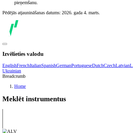
pieņemšanu.
Pēdējās atjaunināšanas datums: 2026. gada 4. marts.
Izvēlieties valodu
English
French
Italian
Spanish
German
Portuguese
Dutch
Czech
Latvian
L
Ukrainian
Breadcrumb
Home
Meklēt instrumentus