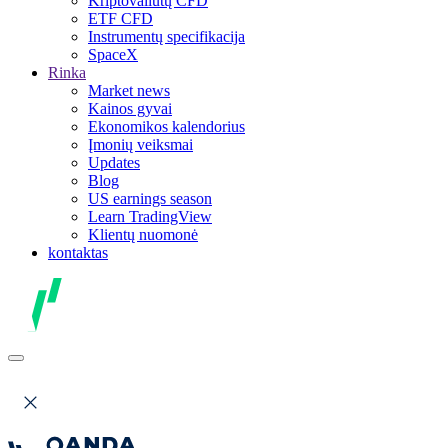
Kriptovaliutų CFD
ETF CFD
Instrumentų specifikacija
SpaceX
Rinka
Market news
Kainos gyvai
Ekonomikos kalendorius
Įmonių veiksmai
Updates
Blog
US earnings season
Learn TradingView
Klientų nuomonė
kontaktas