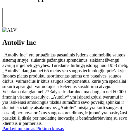
Autoliv Inc
„Autoliv Inc“ yra pripažintas pasaulinis lyderis automobilių saugos
sistemų srityje, siūlantis pažangius sprendimus, siekiant išvengti
avarijų ir gelbėti gyvybes. Turėdama turtingą istoriją nuo 1953 metų,
„Autoliv“ daugiau nei 65 metus yra saugos technologijų priešakyje.
Įmonės platus produktų asortimentas apima oro pagalves, saugos
diržus, vairaračius ir kitus saugos komponentus, kurie yra specialiai
sukurti apsaugoti vairuotojus ir keleivius susidūrimo atveju.
Veikdama daugiau nei 27 šalyse ir įdarbindama daugiau nei 60 000
žmonių visame pasaulyje, „Autoliv“ yra įsipareigojusi tvarumui ir
yra išsikėlusi ambicingus tikslus sumažinti savo poveikį aplinkai ir
skatinti socialinę atsakomybę. „Autoliv“ misija yra kurti saugesnį
pasaulį per novatoriškus saugos sprendimus, ir įmonė yra pasiryžusi
pasiekti šį tikslą per nuolatinę inovaciją ir bendradarbiavimą su savo
klientais ir partneriais.
Pardavimo kursas
Pirkimo kursas