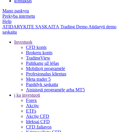
kontaktas
Mano paskyra
Prekyba internetu
Help
ATIDARYKITE SĄSKAITĄ
Trading
Demo
Atidaryti demo
sąskaitą
Investuok
CFD konts
Brokeru konts
TradingView
Palūkanų už lėšas
Mobilioji programėlė
Profesionalus klientas
Meta trader 5
Papildyk sąskaitą
Atsisiųsti programėlę arba MT5
į ką investuoti
Forex
Akcijų
ETFs
Akcijų CFD
Ideksai CFD
CFD žaliavos