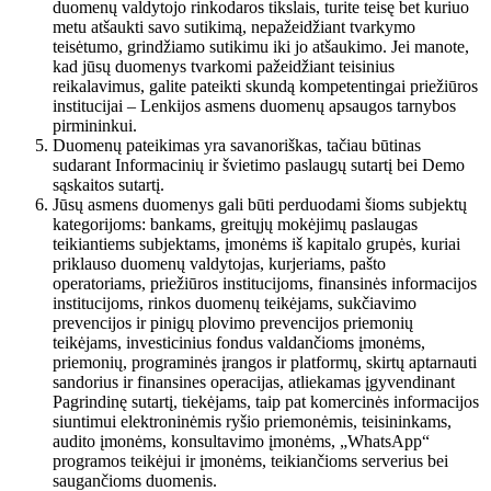
duomenų valdytojo rinkodaros tikslais, turite teisę bet kuriuo
metu atšaukti savo sutikimą, nepažeidžiant tvarkymo
teisėtumo, grindžiamo sutikimu iki jo atšaukimo. Jei manote,
kad jūsų duomenys tvarkomi pažeidžiant teisinius
reikalavimus, galite pateikti skundą kompetentingai priežiūros
institucijai – Lenkijos asmens duomenų apsaugos tarnybos
pirmininkui.
Duomenų pateikimas yra savanoriškas, tačiau būtinas
sudarant Informacinių ir švietimo paslaugų sutartį bei Demo
sąskaitos sutartį.
Jūsų asmens duomenys gali būti perduodami šioms subjektų
kategorijoms: bankams, greitųjų mokėjimų paslaugas
teikiantiems subjektams, įmonėms iš kapitalo grupės, kuriai
priklauso duomenų valdytojas, kurjeriams, pašto
operatoriams, priežiūros institucijoms, finansinės informacijos
institucijoms, rinkos duomenų teikėjams, sukčiavimo
prevencijos ir pinigų plovimo prevencijos priemonių
teikėjams, investicinius fondus valdančioms įmonėms,
priemonių, programinės įrangos ir platformų, skirtų aptarnauti
sandorius ir finansines operacijas, atliekamas įgyvendinant
Pagrindinę sutartį, tiekėjams, taip pat komercinės informacijos
siuntimui elektroninėmis ryšio priemonėmis, teisininkams,
audito įmonėms, konsultavimo įmonėms, „WhatsApp“
programos teikėjui ir įmonėms, teikiančioms serverius bei
saugančioms duomenis.