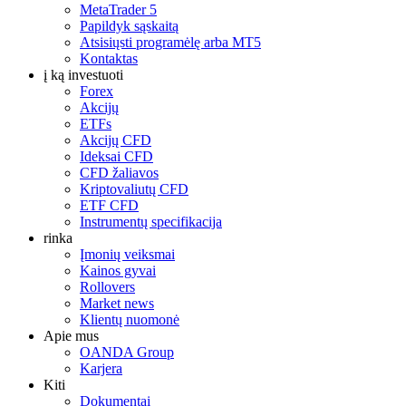
MetaTrader 5
Papildyk sąskaitą
Atsisiųsti programėlę arba MT5
Kontaktas
į ką investuoti
Forex
Akcijų
ETFs
Akcijų CFD
Ideksai CFD
CFD žaliavos
Kriptovaliutų CFD
ETF CFD
Instrumentų specifikacija
rinka
Įmonių veiksmai
Kainos gyvai
Rollovers
Market news
Klientų nuomonė
Apie mus
OANDA Group
Karjera
Kiti
Dokumentai