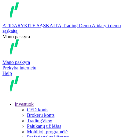
ATIDARYKITE SĄSKAITĄ
Trading
Demo
Atidaryti demo
sąskaitą
Mano paskyra
Mano paskyra
Prekyba internetu
Help
Investuok
CFD konts
Brokeru konts
TradingView
Palūkanų už lėšas
Mobilioji programėlė