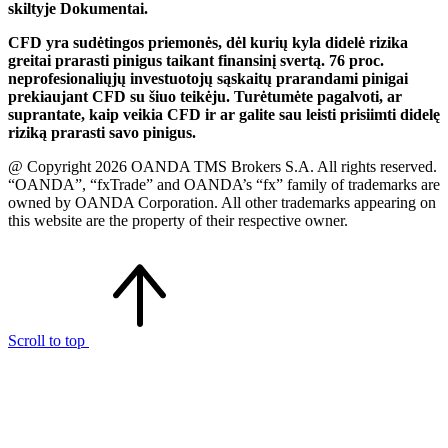
skiltyje Dokumentai.
CFD yra sudėtingos priemonės, dėl kurių kyla didelė rizika
greitai prarasti pinigus taikant finansinį svertą. 76 proc.
neprofesionaliųjų investuotojų sąskaitų prarandami pinigai
prekiaujant CFD su šiuo teikėju. Turėtumėte pagalvoti, ar
suprantate, kaip veikia CFD ir ar galite sau leisti prisiimti didelę
riziką prarasti savo pinigus.
@ Copyright 2026 OANDA TMS Brokers S.A. All rights reserved.
“OANDA”, “fxTrade” and OANDA’s “fx” family of trademarks are
owned by OANDA Corporation. All other trademarks appearing on
this website are the property of their respective owner.
Scroll to top