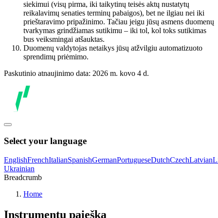
siekimui (visų pirma, iki taikytinų teisės aktų nustatytų
reikalavimų senaties terminų pabaigos), bet ne ilgiau nei iki
prieštaravimo pripažinimo. Tačiau jeigu jūsų asmens duomenų
tvarkymas grindžiamas sutikimu – iki tol, kol toks sutikimas
bus veiksmingai atšauktas.
Duomenų valdytojas netaikys jūsų atžvilgiu automatizuoto
sprendimų priėmimo.
Paskutinio atnaujinimo data: 2026 m. kovo 4 d.
Select your language
English
French
Italian
Spanish
German
Portuguese
Dutch
Czech
Latvian
L
Ukrainian
Breadcrumb
Home
Instrumentų paieška