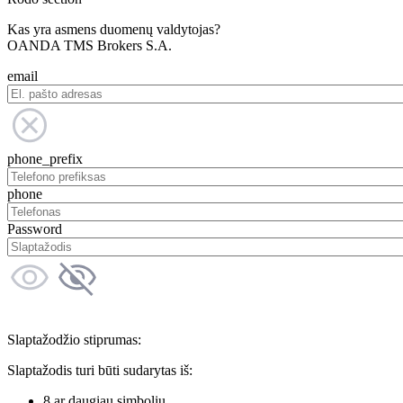
Kas yra asmens duomenų valdytojas?
OANDA TMS Brokers S.A.
email
phone_prefix
phone
Password
Slaptažodžio stiprumas:
Slaptažodis turi būti sudarytas iš:
8 ar daugiau simbolių