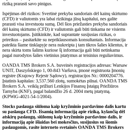
riziką prarasti savo pinigus.
Ispėjimas dėl rizikos: Svertinė prekyba sandoriais dėl kainų skirtumo
(CFD) ir valiutomis yra labai rizikinga jūsų kapitalui, nes galite
prarasti visa investuota sumą. Dėl šios priežasties prekyba sandoriais
dėl kainų skirtumo (CFD) ir valiutomis gali būti tinkama ne visiems
investuotojams. Įsitikinkite, kad suprantate susijusias rizikas, o
prireikus – pasitarkite su nepriklausomais konsultantais. Informacija
pateikta šiame tinklapyje nera nukreipta į tam tikros šalies klientus, ir
nera skirta toms šalims kuriose šį informacija gali būti netinkama
pagal nurodytos šalies vietinius įstatymus ar teisinius reguliavimus.
OANDA TMS Brokers S.A. buveinės registracijos adresas: Warsaw
UNIT, Daszyńskiego 1, 00-843 Varšuva, įmonė registruota Įmonių
registre (Krajowy Rejestr Sądowy), registracijos Nr.: 0000204776.
Įstatinis kapitalas: 3,537.560 zlotų, sumokėtas pilnai. OANDA TMS
Brokers S.A. veiklą prižiuri Lenkijos Finansų Įstaigų Priežiūros
Tarnyba (KNF), pagal balandžio 26 d. 2004 metų įstatymą.
(KPWiG-4021-54-1/2004).
Stocks paslauga siūloma kaip kryžminio pardavimo dalis kartu
su paslauga CFD. Išsamią informaciją apie riziką, kylančią dėl
atskirų paslaugų, siūlomų kaip kryžminio pardavimo dalis, ir
informaciją apie išlaidas bei mokesčius, susijusius su šiomis
paslaugomis, rasite interneto svetainės OANDA TMS Brokers