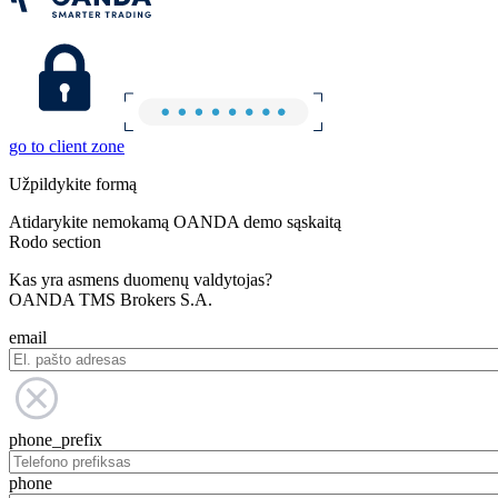
go to client zone
Užpildykite formą
Atidarykite nemokamą OANDA demo sąskaitą
Rodo section
Kas yra asmens duomenų valdytojas?
OANDA TMS Brokers S.A.
email
phone_prefix
phone