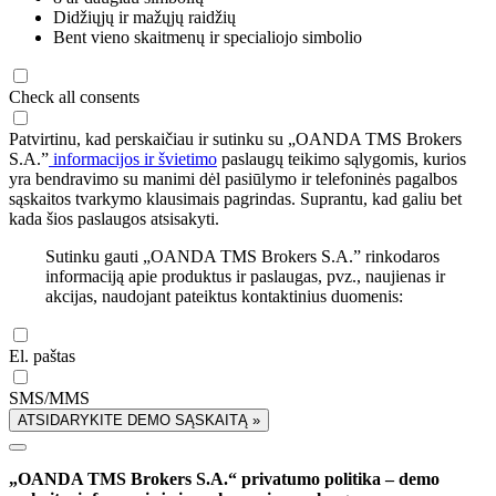
Didžiųjų ir mažųjų raidžių
Bent vieno skaitmenų ir specialiojo simbolio
Check all consents
Patvirtinu, kad perskaičiau ir sutinku su „OANDA TMS Brokers
S.A.”
informacijos ir švietimo
paslaugų teikimo sąlygomis, kurios
yra bendravimo su manimi dėl pasiūlymo ir telefoninės pagalbos
sąskaitos tvarkymo klausimais pagrindas. Suprantu, kad galiu bet
kada šios paslaugos atsisakyti.
Sutinku gauti „OANDA TMS Brokers S.A.” rinkodaros
informaciją apie produktus ir paslaugas, pvz., naujienas ir
akcijas, naudojant pateiktus kontaktinius duomenis:
El. paštas
SMS/MMS
ATSIDARYKITE DEMO SĄSKAITĄ »
„OANDA TMS Brokers S.A.“ privatumo politika – demo