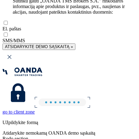
Sutinku gauti „OANDA TMS Brokers S.A.” rinkodaros
informaciją apie produktus ir paslaugas, pvz., naujienas ir
akcijas, naudojant pateiktus kontaktinius duomenis:
El. paštas
SMS/MMS
ATSIDARYKITE DEMO SĄSKAITĄ »
go to client zone
Užpildykite formą
Atidarykite nemokamą OANDA demo sąskaitą
Rodo section