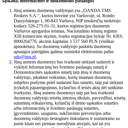
sąskaita, informacinės ir mokomosios paslaugos
Jūsų asmens duomenų valdytojas yra „OANDA TMS
Brokers S.A.“, kurios buveinė yra Varšuvoje, ul. Rondo
Daszyńskiego 1, 00-843 Varšuva, NIP (mokesčių mokėtojo
kodas): 526-275-91-31, kurios registracijos duomenis
Varšuvos apygardos teismas, Nacionalinio teismų registro
XIII komercinis skyrius, tvarko registracijos byloje Nr. KRS:
0000204776, akcinis kapitalas 3 537 560 PLN (visiškai
apmokėtas). Su duomenų valdytojo paskirtu duomenų
apsaugos pareigūnu galima susisiekti elektroniniu paštu:
odo@tms.pl
.
Jūsų asmens duomenys bus tvarkomi siekiant sudaryti ir
vykdyti Informacinių bei švietimo paslaugų sutartį ir
Demonstracinės sąskaitos sutartį tarp jūsų ir duomenų
valdytojo, įskaitant veiksmus, kurių imamasi duomenų
subjekto prašymu prieš sudarant šias sutartis, taip pat siekiant
įvykdyti įsipareigojimus, kylančius iš teisės aktų dėl sutikimo
tvarkymo. Jūsų asmens duomenys taip pat bus tvarkomi
duomenų valdytojo teisėtų interesų tikslais, pavyzdžiui, teisėtų
sutartinių reikalavimų, kylančių iš demo sąskaitos sutarties
arba informacinių ir švietimo paslaugų sutarties,
įgyvendinimo, saugumo, sukčiavimo prevencijos arba
duomenų valdytojo tiesioginės rinkodaros ir susisiekimo su
jumis kitais nei pirmiau nurodytais atvejais, kai tai yra