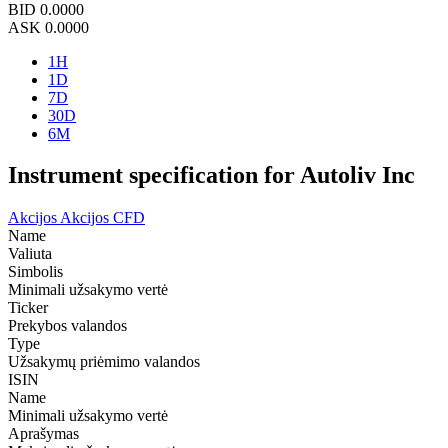
BID
0.0000
ASK
0.0000
1H
1D
7D
30D
6M
Instrument specification for Autoliv Inc
Akcijos
Akcijos CFD
Name
Valiuta
Simbolis
Minimali užsakymo vertė
Ticker
Prekybos valandos
Type
Užsakymų priėmimo valandos
ISIN
Name
Minimali užsakymo vertė
Aprašymas