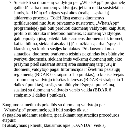
Susisiekti su duomenų valdytoju per „WhatsApp“ programėlę
galite Jūs arba duomenų valdytojas, jei tam reikia susisiekti su
Jumis, kad būtų užbaigtas sąskaitos (realiąją sąskaitą)
atidarymo procesas. Todėl Jūsų asmens duomenys
(priklausomai nuo Jūsų privatumo nustatymų „WhatsApp“
programėlėje) gali būti perduoti duomenų valdytojui kaip Jūsų
profilio nuotrauka ir telefono numeris. Duomenų valdytojas
gali paprašyti jūsų pateikti kitus asmens duomenis tik tuomet,
kai tai būtina, siekiant atsakyti į jūsų užklausą arba išspręsti
klausimą, su kuriuo susijęs kontaktas. Priklausomai nuo
situacijos, duomenų tvarkymo teisinis pagrindas bus būtinybė
tvarkyti duomenis, siekiant imtis veiksmų duomenų subjekto
prašymu prieš sudarant sutartį arba susitarimą tarp jūsų ir
duomenų valdytojo pagal Informacijos ir švietimo paslaugų
reglamentą (BDAR 6 straipsnio 1 b punktas); o kitais atvejais
– duomenų valdytojo teisėtas interesas (BDAR 6 straipsnio 1
dalies f punktas), susijęs su būtinybe išspręsti pranešimą,
susijusį su duomenų valdytojo verslo veikla (BDAR 6
straipsnio 1 dalies f punktas).
Saugumo sumetimais pokalbis su duomenų valdytoju per
„WhatsApp“ programėlę gali būti susijęs tik su:
a) pagalba atidarant sąskaitą (paaiškinant registracijos procedūros
etapus);
b) atsakymais į klientų klausimus apie „OANDA“ veiklą.