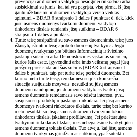
prevencijai ar duomenų valdytojo tiesioginei rinkodarai arba
susisiekimui su jumis, kai tai yra pagrįsta, visų pirma, iš jūsų
gautu užklausimu ir duomenų valdytojo verslo veiklos
apimtimi – BDAR 6 straipsnio 1 dalies f punktas; d. tiek, kiek
jūsų asmens duomenys tvarkomi duomenų valdytojo
rinkodaros tikslais remiantis jūsų sutikimu – BDAR 6
straipsnio 1 dalies a punktas.
Turite teisę susipažinti su savo asmens duomenimis, teisę juos
ištaisyti, ištrinti ir teisę apriboti duomenų tvarkymą. Jeigu
duomenų tvarkymas yra būtinas Informacinių ir švietimo
paslaugų sutarčiai arba Demonstracinės sąskaitos sutarčiai,
kurios šalis esate, įgyvendinti arba imtis veiksmų pagal jūsų
prašymą prieš sudarant šias sutartis (BDAR 6 straipsnio 1
dalies b punktas), taip pat turite teisę perkelti duomenis. Bet
kuriuo metu turite teisę, remdamiesi su jūsų konkrečia
situacija susijusiais motyvais, nesutikti su jūsų asmens
duomenų naudojimu, jei duomenų valdytojas tvarko jūsų
asmens duomenis remdamasis savo teisėtu interesu, pvz.,
susijusiu su produktų ir paslaugų rinkodara. Jei jūsų asmens
duomenys tvarkomi rinkodaros tikslais, turite teisę bet kuriuo
metu nesutikti su jūsų asmens duomenų tvarkymu tokios
rinkodaros tikslais, įskaitant profiliavimą. Jei prieštaraujate
tvarkymui rinkodaros tikslais, mes nebegalėsime tvarkyti jūsų
asmens duomenų tokiais tikslais. Tuo atveju, kai jūsų asmens
duomenų tvarkymas grindžiamas sutikimu, ypač suteiktu