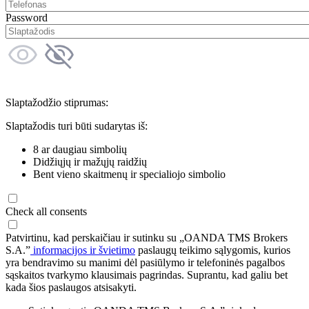
Password
Slaptažodžio stiprumas:
Slaptažodis turi būti sudarytas iš:
8 ar daugiau simbolių
Didžiųjų ir mažųjų raidžių
Bent vieno skaitmenų ir specialiojo simbolio
Check all consents
Patvirtinu, kad perskaičiau ir sutinku su „OANDA TMS Brokers
S.A.”
informacijos ir švietimo
paslaugų teikimo sąlygomis, kurios
yra bendravimo su manimi dėl pasiūlymo ir telefoninės pagalbos
sąskaitos tvarkymo klausimais pagrindas. Suprantu, kad galiu bet
kada šios paslaugos atsisakyti.