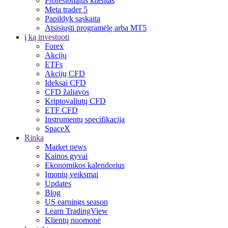
Profesionalus klientas
Meta trader 5
Papildyk sąskaitą
Atsisiųsti programėlę arba MT5
į ką investuoti
Forex
Akcijų
ETFs
Akcijų CFD
Ideksai CFD
CFD žaliavos
Kriptovaliutų CFD
ETF CFD
Instrumentų specifikacija
SpaceX
Rinka
Market news
Kainos gyvai
Ekonomikos kalendorius
Įmonių veiksmai
Updates
Blog
US earnings season
Learn TradingView
Klientų nuomonė