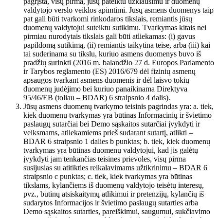
pagrįsta, visų pirma, jūsų pateiktu užklausimu ir duomenų
valdytojo verslo veiklos apimtimi. Jūsų asmens duomenys taip
pat gali būti tvarkomi rinkodaros tikslais, remiantis jūsų
duomenų valdytojui suteiktu sutikimu. Tvarkymas kitais nei
pirmiau nurodytais tikslais gali būti atliekamas: (i) gavus
papildomą sutikimą, (ii) remiantis taikytina teise, arba (iii) kai
tai suderinama su tikslu, kuriuo asmens duomenys buvo iš
pradžių surinkti (2016 m. balandžio 27 d. Europos Parlamento
ir Tarybos reglamento (ES) 2016/679 dėl fizinių asmenų
apsaugos tvarkant asmens duomenis ir dėl laisvo tokių
duomenų judėjimo bei kuriuo panaikinama Direktyva
95/46/EB (toliau – BDAR) 6 straipsnio 4 dalis).
Jūsų asmens duomenų tvarkymo teisinis pagrindas yra: a. tiek,
kiek duomenų tvarkymas yra būtinas Informacinių ir švietimo
paslaugų sutarčiai bei Demo sąskaitos sutarčiai įvykdyti ir
veiksmams, atliekamiems prieš sudarant sutartį, atlikti –
BDAR 6 straipsnio 1 dalies b punktas; b. tiek, kiek duomenų
tvarkymas yra būtinas duomenų valdytojui, kad jis galėtų
įvykdyti jam tenkančias teisines prievoles, visų pirma
susijusias su atitikties reikalavimams užtikrinimu – BDAR 6
straipsnio c punktas; c. tiek, kiek tvarkymas yra būtinas
tikslams, kylančiems iš duomenų valdytojo teisėtų interesų,
pvz., būtinų atsiskaitymų atlikimui ir pretenzijų, kylančių iš
sudarytos Informacijos ir švietimo paslaugų sutarties arba
Demo sąskaitos sutarties, pareiškimui, saugumui, sukčiavimo