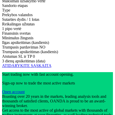
Maksimali užsakymo vertė
Sandorio etapas
Type
Prekybos valandos
Sutarties dydis / 1 lotas
Reikalingas užstatas
1 pipo vertė
Finansinis svertas
Minimalus žingsnis
Ilgas apsikeitimas (kasdienis)
Trumpasis pardavimas
NO
Trumpasis apsikeitimas (kasdienis)
Atstumas SL ir TP
0
3 dienų apsikeitimas (data)
ATIDARYKITE SĄSKAITĄ
Start trading now with fast account opening.
Sign-up now to trade the most active markets
Open account
Boasting over 20 years in the markets, leading analysis tools and
thousands of satisfied clients, OANDA is proud to be an award-
winning broker.
Get access to the most active of global markets with thousands of
trading instruments at your fingertips, as well leading technical tools