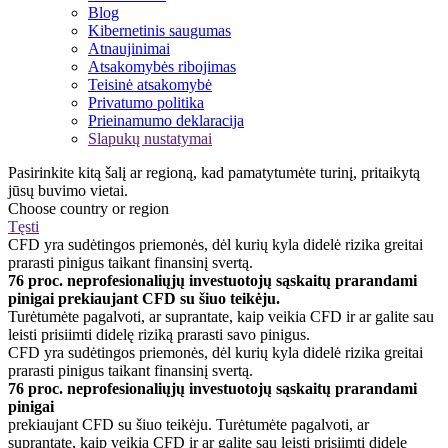
Blog
Kibernetinis saugumas
Atnaujinimai
Atsakomybės ribojimas
Teisinė atsakomybė
Privatumo politika
Prieinamumo deklaracija
Slapukų nustatymai
Pasirinkite kitą šalį ar regioną, kad pamatytumėte turinį, pritaikytą
jūsų buvimo vietai.
Choose country or region
Tęsti
CFD yra sudėtingos priemonės, dėl kurių kyla didelė rizika greitai
prarasti pinigus taikant finansinį svertą.
76 proc. neprofesionaliųjų investuotojų sąskaitų prarandami
pinigai prekiaujant CFD su šiuo teikėju.
Turėtumėte pagalvoti, ar suprantate, kaip veikia CFD ir ar galite sau
leisti prisiimti didelę riziką prarasti savo pinigus.
CFD yra sudėtingos priemonės, dėl kurių kyla didelė rizika greitai
prarasti pinigus taikant finansinį svertą.
76 proc. neprofesionaliųjų investuotojų sąskaitų prarandami
pinigai
prekiaujant CFD su šiuo teikėju. Turėtumėte pagalvoti, ar
suprantate, kaip veikia CFD ir ar galite sau leisti prisiimti didelę