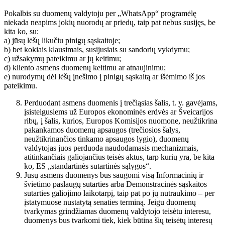
Pokalbis su duomenų valdytoju per „WhatsApp“ programėlę
niekada neapims jokių nuorodų ar priedų, taip pat nebus susijęs, be
kita ko, su:
a) jūsų lėšų likučiu pinigų sąskaitoje;
b) bet kokiais klausimais, susijusiais su sandorių vykdymu;
c) užsakymų pateikimu ar jų keitimu;
d) kliento asmens duomenų keitimu ar atnaujinimu;
e) nurodymų dėl lėšų įnešimo į pinigų sąskaitą ar išėmimo iš jos
pateikimu.
Perduodant asmens duomenis į trečiąsias šalis, t. y. gavėjams,
įsisteigusiems už Europos ekonominės erdvės ar Šveicarijos
ribų, į šalis, kurios, Europos Komisijos nuomone, neužtikrina
pakankamos duomenų apsaugos (trečiosios šalys,
neužtikrinančios tinkamo apsaugos lygio), duomenų
valdytojas juos perduoda naudodamasis mechanizmais,
atitinkančiais galiojančius teisės aktus, tarp kurių yra, be kita
ko, ES „standartinės sutartinės sąlygos“.
Jūsų asmens duomenys bus saugomi visą Informacinių ir
švietimo paslaugų sutarties arba Demonstracinės sąskaitos
sutarties galiojimo laikotarpį, taip pat po jų nutraukimo – per
įstatymuose nustatytą senaties terminą. Jeigu duomenų
tvarkymas grindžiamas duomenų valdytojo teisėtu interesu,
duomenys bus tvarkomi tiek, kiek būtina šių teisėtų interesų