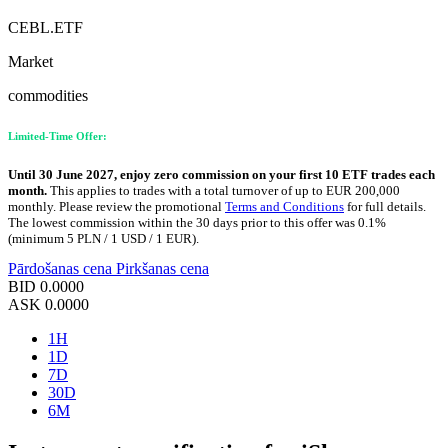
CEBL.ETF
Market
commodities
Limited-Time Offer:
Until 30 June 2027, enjoy zero commission on your first 10 ETF trades each
month.
This applies to trades with a total turnover of up to EUR 200,000
monthly. Please review the promotional
Terms and Conditions
for full details.
The lowest commission within the 30 days prior to this offer was 0.1%
(minimum 5 PLN / 1 USD / 1 EUR).
Pārdošanas cena
Pirkšanas cena
BID
0.0000
ASK
0.0000
1H
1D
7D
30D
6M