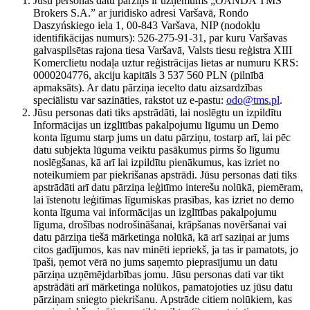
Jūsu personas datu pārziņš ir uzņēmums „OANDA TMS
Brokers S.A.” ar juridisko adresi Varšavā, Rondo
Daszyńskiego iela 1, 00-843 Varšava, NIP (nodokļu
identifikācijas numurs): 526-275-91-31, par kuru Varšavas
galvaspilsētas rajona tiesa Varšavā, Valsts tiesu reģistra XIII
Komerclietu nodaļa uztur reģistrācijas lietas ar numuru KRS:
0000204776, akciju kapitāls 3 537 560 PLN (pilnībā
apmaksāts). Ar datu pārziņa iecelto datu aizsardzības
speciālistu var sazināties, rakstot uz e-pastu:
odo@tms.pl
.
Jūsu personas dati tiks apstrādāti, lai noslēgtu un izpildītu
Informācijas un izglītības pakalpojumu līgumu un Demo
konta līgumu starp jums un datu pārziņu, tostarp arī, lai pēc
datu subjekta lūguma veiktu pasākumus pirms šo līgumu
noslēgšanas, kā arī lai izpildītu pienākumus, kas izriet no
noteikumiem par piekrišanas apstrādi. Jūsu personas dati tiks
apstrādāti arī datu pārziņa leģitīmo interešu nolūkā, piemēram,
lai īstenotu leģitīmas līgumiskas prasības, kas izriet no demo
konta līguma vai informācijas un izglītības pakalpojumu
līguma, drošības nodrošināšanai, krāpšanas novēršanai vai
datu pārziņa tiešā mārketinga nolūkā, kā arī saziņai ar jums
citos gadījumos, kas nav minēti iepriekš, ja tas ir pamatots, jo
īpaši, ņemot vērā no jums saņemto pieprasījumu un datu
pārziņa uzņēmējdarbības jomu. Jūsu personas dati var tikt
apstrādāti arī mārketinga nolūkos, pamatojoties uz jūsu datu
pārziņam sniegto piekrišanu. Apstrāde citiem nolūkiem, kas