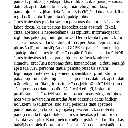
panta 1. punkta f) apakšpunkts; d. tiktāl, ciktāl jūsu personas
dati tiek apstrādāti datu pārziņa mārketinga nolūkos,
pamatojoties uz jūsu piekrišanu – Vispārīgās datu aizsardzības
regulas 6. panta 1. punkta a) apakšpunkts.
Jums ir tiesības piekļūt saviem personas datiem, tiesības tos
labot, dzēst, kā arī tiesības ierobežot datu apstrādi. Tiktāl,
ciktāl apstrāde ir nepieciešama, lai izpildītu Informācijas un
izglītības pakalpojumu līgumu vai Demo konta līgumu, kurā
Jūs esat puse, vai lai veiktu darbības pēc Jūsu pieprasījuma
pirms šo līgumu noslēgšanas (GDPR 6. panta 1. punkta b)
apakšpunkts), Jums ir arī tiesības pārsūtīt datus. Jebkurā brīdī
Jums ir tiesības iebilst, pamatojoties uz Jūsu konkrēto
situāciju, pret Jūsu personas datu izmantošanu, ja datu pārziņš
apstrādā Jūsu personas datus, pamatojoties uz savām
leģitīmajām interesēm, piemēram, saistībā ar produktu un
pakalpojumu mārketingu. Ja Jūsu personas dati tiek apstrādāti
mārketinga nolūkos, Jums ir tiesības jebkurā brīdī iebilst pret
Jūsu personas datu apstrādi šādā mārketingā, ieskaitot
profilēšanu. Ja Jūs iebilstat pret apstrādi mārketinga nolūkos,
mēs vairs nevarēsim apstrādāt Jūsu personas datus šādiem
nolūkiem. Gadījumos, kad Jūsu personas datu apstrāde
pamatojas uz piekrišanu, jo īpaši piekrišanu, kas dota datu
pārziņa mārketinga nolūkos, Jums ir tiesības jebkurā brīdī
atsaukt savu piekrišanu, neietekmējot apstrādes likumību, kas
balstījās uz piekrišanu pirms tās atsaukšanas. Ja uzskatāt, ka