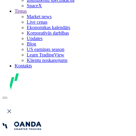
Instrumentu specifikācija
SpaceX
Tirgus
Market news
Live cenas
Ekonomikas kalendārs
Korporatīvās darbības
Updates
Blog
US earnings season
Learn TradingView
Klientu noskaņojums
Kontakts