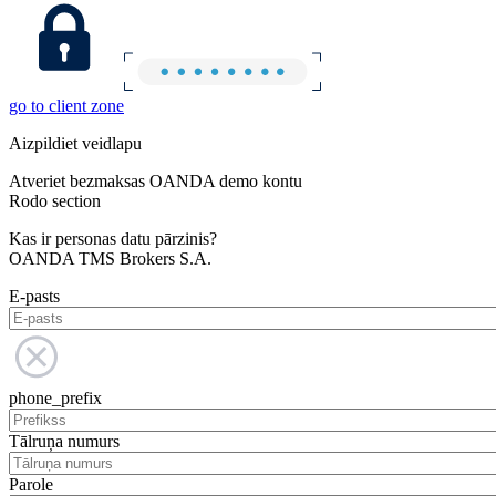
go to client zone
Aizpildiet veidlapu
Atveriet bezmaksas OANDA demo kontu
Rodo section
Kas ir personas datu pārzinis?
OANDA TMS Brokers S.A.
E-pasts
phone_prefix
Tālruņa numurs
Parole