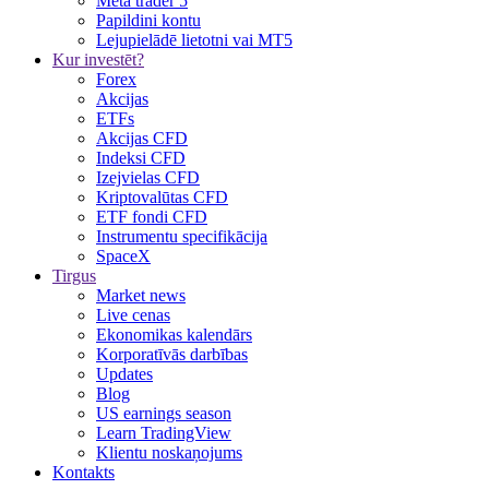
Meta trader 5
Papildini kontu
Lejupielādē lietotni vai MT5
Kur investēt?
Forex
Akcijas
ETFs
Akcijas CFD
Indeksi CFD
Izejvielas CFD
Kriptovalūtas CFD
ETF fondi CFD
Instrumentu specifikācija
SpaceX
Tirgus
Market news
Live cenas
Ekonomikas kalendārs
Korporatīvās darbības
Updates
Blog
US earnings season
Learn TradingView
Klientu noskaņojums
Kontakts