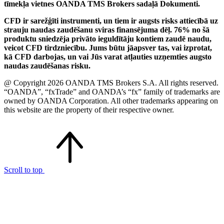
tīmekļa vietnes OANDA TMS Brokers sadaļā Dokumenti.
CFD ir sarežģīti instrumenti, un tiem ir augsts risks attiecībā uz
strauju naudas zaudēšanu sviras finansējuma dēļ. 76% no šā
produktu sniedzēja privāto ieguldītāju kontiem zaudē naudu,
veicot CFD tirdzniecību. Jums būtu jāapsver tas, vai izprotat,
kā CFD darbojas, un vai Jūs varat atļauties uzņemties augsto
naudas zaudēšanas risku.
@ Copyright 2026 OANDA TMS Brokers S.A. All rights reserved.
“OANDA”, “fxTrade” and OANDA’s “fx” family of trademarks are
owned by OANDA Corporation. All other trademarks appearing on
this website are the property of their respective owner.
Scroll to top