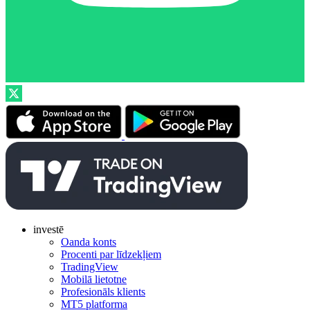
investē
Oanda konts
Procenti par līdzekļiem
TradingView
Mobilā lietotne
Profesionāls klients
MT5 platforma