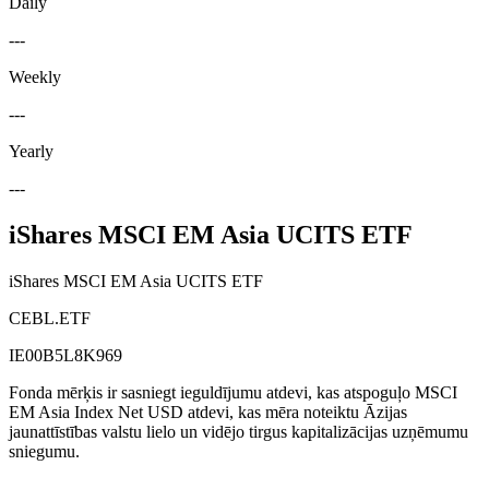
Daily
---
Weekly
---
Yearly
---
iShares MSCI EM Asia UCITS ETF
iShares MSCI EM Asia UCITS ETF
CEBL.ETF
IE00B5L8K969
Fonda mērķis ir sasniegt ieguldījumu atdevi, kas atspoguļo MSCI
EM Asia Index Net USD atdevi, kas mēra noteiktu Āzijas
jaunattīstības valstu lielo un vidējo tirgus kapitalizācijas uzņēmumu
sniegumu.