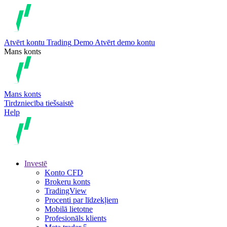
Atvērt kontu
Trading
Demo
Atvērt demo kontu
Mans konts
Mans konts
Tirdzniecība tiešsaistē
Help
Investē
Konto CFD
Brokeru konts
TradingView
Procenti par līdzekļiem
Mobilā lietotne
Profesionāls klients