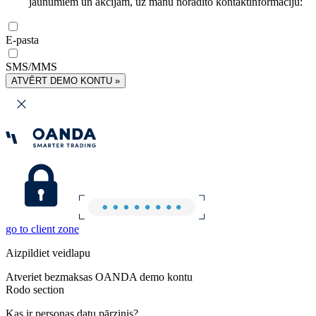
jaunumiem un akcijām, uz manu norādīto kontaktinformāciju:
E-pasta
SMS/MMS
ATVĒRT DEMO KONTU »
go to client zone
Aizpildiet veidlapu
Atveriet bezmaksas OANDA demo kontu
Rodo section
Kas ir personas datu pārzinis?