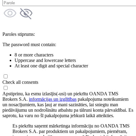
Paroles stiprums:
The password must contain:
8 or more characters
Uppercase and lowercase letters
At least one digit and special character
Check all consents
Apstiprinu, ka esmu izlasījis(-usi) un piekrītu OANDA TMS
Brokers S.A.
informācijas un izglītības
pakalpojuma noteikumiem
un nosacījumiem, kas ļauj ar mani sazināties, lai sniegtu man
piedāvājumu un nodrošinātu atbalstu pa tālruni konta pārvaldībai. Es
saprotu, ka varu no šī pakalpojuma jebkurā laikā atteikties.
Es piekrītu saņemt mārketinga informāciju no OANDA TMS
Brokers S.A. par produktiem un pakalpojumiem, piemēram,