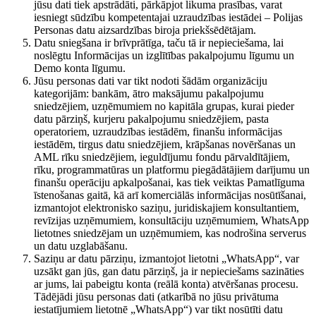
jūsu dati tiek apstrādāti, pārkāpjot likuma prasības, varat
iesniegt sūdzību kompetentajai uzraudzības iestādei – Polijas
Personas datu aizsardzības biroja priekšsēdētājam.
Datu sniegšana ir brīvprātīga, taču tā ir nepieciešama, lai
noslēgtu Informācijas un izglītības pakalpojumu līgumu un
Demo konta līgumu.
Jūsu personas dati var tikt nodoti šādām organizāciju
kategorijām: bankām, ātro maksājumu pakalpojumu
sniedzējiem, uzņēmumiem no kapitāla grupas, kurai pieder
datu pārziņš, kurjeru pakalpojumu sniedzējiem, pasta
operatoriem, uzraudzības iestādēm, finanšu informācijas
iestādēm, tirgus datu sniedzējiem, krāpšanas novēršanas un
AML rīku sniedzējiem, ieguldījumu fondu pārvaldītājiem,
rīku, programmatūras un platformu piegādātājiem darījumu un
finanšu operāciju apkalpošanai, kas tiek veiktas Pamatlīguma
īstenošanas gaitā, kā arī komerciālās informācijas nosūtīšanai,
izmantojot elektronisko saziņu, juridiskajiem konsultantiem,
revīzijas uzņēmumiem, konsultāciju uzņēmumiem, WhatsApp
lietotnes sniedzējam un uzņēmumiem, kas nodrošina serverus
un datu uzglabāšanu.
Saziņu ar datu pārziņu, izmantojot lietotni „WhatsApp“, var
uzsākt gan jūs, gan datu pārziņš, ja ir nepieciešams sazināties
ar jums, lai pabeigtu konta (reālā konta) atvēršanas procesu.
Tādējādi jūsu personas dati (atkarībā no jūsu privātuma
iestatījumiem lietotnē „WhatsApp“) var tikt nosūtīti datu