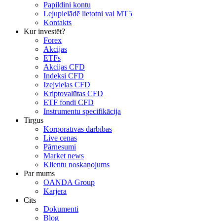
Papildini kontu
Lejupielādē lietotni vai MT5
Kontakts
Kur investēt?
Forex
Akcijas
ETFs
Akcijas CFD
Indeksi CFD
Izejvielas CFD
Kriptovalūtas CFD
ETF fondi CFD
Instrumentu specifikācija
Tirgus
Korporatīvās darbības
Live cenas
Pārnesumi
Market news
Klientu noskaņojums
Par mums
OANDA Group
Karjera
Cits
Dokumenti
Blog