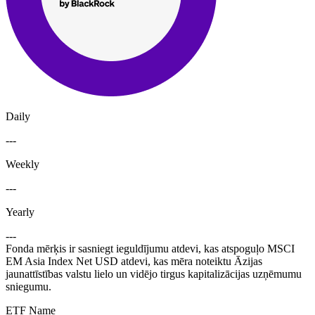
Daily
---
Weekly
---
Yearly
---
Fonda mērķis ir sasniegt ieguldījumu atdevi, kas atspoguļo MSCI
EM Asia Index Net USD atdevi, kas mēra noteiktu Āzijas
jaunattīstības valstu lielo un vidējo tirgus kapitalizācijas uzņēmumu
sniegumu.
ETF Name