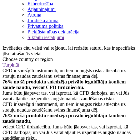
Kiberdrošība
Atjauninājumi
Atruna
Juridiska atruna
Privātuma politika
Piekļūstamības deklarācija
Sīkfailu iestatījumi
Izvēlieties citu valsti vai reģionu, lai redzētu saturu, kas ir specifisks
jūsu atrašanās vietai.
Choose country or region
Turpināt
CFD ir sarežģīti instrumenti, un tiem ir augsts risks attiecībā uz
strauju naudas zaudēšanu sviras finansējuma dēļ.
76% no šā produktu sniedzēja privāto ieguldītāju kontiem
zaudē naudu, veicot CFD tirdzniecību.
Jums būtu jāapsver tas, vai izprotat, kā CFD darbojas, un vai Jūs
varat atļauties uzņemties augsto naudas zaudēšanas risku.
CFD ir sarežģīti instrumenti, un tiem ir augsts risks attiecībā uz
strauju naudas zaudēšanu sviras finansējuma dēļ.
76% no šā produktu sniedzēja privāto ieguldītāju kontiem
zaudē naudu,
veicot CFD tirdzniecību. Jums būtu jāapsver tas, vai izprotat, kā
CFD darbojas, un vai Jūs varat atļauties uzņemties augsto naudas
zaudēšanas risku.