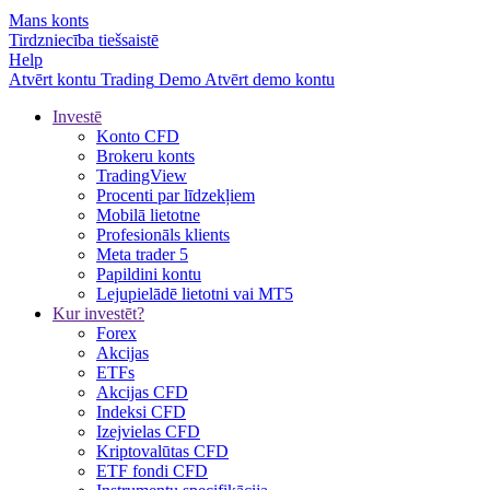
Mans konts
Tirdzniecība tiešsaistē
Help
Atvērt kontu
Trading
Demo
Atvērt demo kontu
Investē
Konto CFD
Brokeru konts
TradingView
Procenti par līdzekļiem
Mobilā lietotne
Profesionāls klients
Meta trader 5
Papildini kontu
Lejupielādē lietotni vai MT5
Kur investēt?
Forex
Akcijas
ETFs
Akcijas CFD
Indeksi CFD
Izejvielas CFD
Kriptovalūtas CFD
ETF fondi CFD