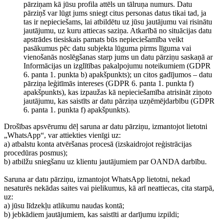
pārziņam kā jūsu profila attēls un tālruņa numurs. Datu
pārziņš var lūgt jums sniegt citus personas datus tikai tad, ja
tas ir nepieciešams, lai atbildētu uz jūsu jautājumu vai risinātu
jautājumu, uz kuru attiecas saziņa. Atkarībā no situācijas datu
apstrādes tiesiskais pamats būs nepieciešamība veikt
pasākumus pēc datu subjekta lūguma pirms līguma vai
vienošanās noslēgšanas starp jums un datu pārziņu saskaņā ar
Informācijas un izglītības pakalpojumu noteikumiem (GDPR
6. panta 1. punkta b) apakšpunkts); un citos gadījumos – datu
pārziņa leģitīmās intereses (GDPR 6. panta 1. punkta f)
apakšpunkts), kas izpaužas kā nepieciešamība atrisināt ziņoto
jautājumu, kas saistīts ar datu pārziņa uzņēmējdarbību (GDPR
6. panta 1. punkta f) apakšpunkts).
Drošības apsvērumu dēļ saruna ar datu pārziņu, izmantojot lietotni
„WhatsApp“, var attiekties vienīgi uz:
a) atbalstu konta atvēršanas procesā (izskaidrojot reģistrācijas
procedūras posmus);
b) atbilžu sniegšanu uz klientu jautājumiem par OANDA darbību.
Saruna ar datu pārziņu, izmantojot WhatsApp lietotni, nekad
nesaturēs nekādas saites vai pielikumus, kā arī neattiecas, cita starpā,
uz:
a) jūsu līdzekļu atlikumu naudas kontā;
b) jebkādiem jautājumiem, kas saistīti ar darījumu izpildi;