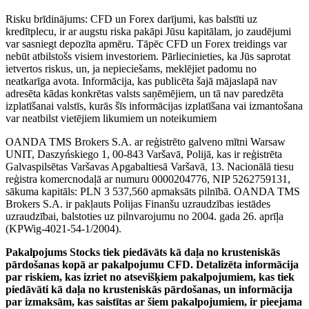
Risku brīdinājums: CFD un Forex darījumi, kas balstīti uz
kredītplecu, ir ar augstu riska pakāpi Jūsu kapitālam, jo zaudējumi
var sasniegt depozīta apmēru. Tāpēc CFD un Forex treidings var
nebūt atbilstošs visiem investoriem. Pārliecinieties, ka Jūs saprotat
ietvertos riskus, un, ja nepieciešams, meklējiet padomu no
neatkarīga avota. Informācija, kas publicēta šajā mājaslapā nav
adresēta kādas konkrētas valsts saņēmējiem, un tā nav paredzēta
izplatīšanai valstīs, kurās šīs informācijas izplatīšana vai izmantošana
var neatbilst vietējiem likumiem un noteikumiem
OANDA TMS Brokers S.A. ar reģistrēto galveno mītni Warsaw
UNIT, Daszyńskiego 1, 00-843 Varšavā, Polijā, kas ir reģistrēta
Galvaspilsētas Varšavas Apgabaltiesā Varšavā, 13. Nacionālā tiesu
reģistra komercnodaļā ar numuru 0000204776, NIP 5262759131,
sākuma kapitāls: PLN 3 537,560 apmaksāts pilnībā. OANDA TMS
Brokers S.A. ir pakļauts Polijas Finanšu uzraudzības iestādes
uzraudzībai, balstoties uz pilnvarojumu no 2004. gada 26. aprīļa
(KPWig-4021-54-1/2004).
Pakalpojums Stocks tiek piedāvāts kā daļa no krusteniskās
pārdošanas kopā ar pakalpojumu CFD. Detalizēta informācija
par riskiem, kas izriet no atsevišķiem pakalpojumiem, kas tiek
piedāvāti kā daļa no krusteniskās pārdošanas, un informācija
par izmaksām, kas saistītas ar šiem pakalpojumiem, ir pieejama