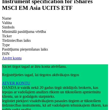
Instrument specification for iShares
MSCI EM Asia UCITS ETF
Name
Valūta
Simbols
Minimālā pasūtījuma vērtība
Ticker
Tirdzniecības laiks
Type
Pasūtījumu pieņemšanas laiks
ISIN
Atvērt kontu
Sāciet tirgot tagad ar ātru konta atvēršanu.
Reģistrējieties tagad, lai tirgotos aktīvākajos tirgos
ATVER KONTU
OANDA ir vairāk nekā 20 gadus tirgū strādājošs brokeris, kas
lepojas ar vadošajiem analīzes rīkiem un tūkstošiem apmierinātu
klientu, un ir godalgots starpnieks.
Iegūstiet piekļuvi visaktīvākajiem pasaules tirgiem ar tūkstošiem
tirdzniecības instrumentu, kā arī vadošajiem tehniskajiem rīkiem, kas
palīdz veikt analīzi.