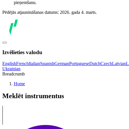
pieņemšanu.
Pēdējās atjaunināšanas datums: 2026. gada 4. marts.
Izvēlieties valodu
English
French
Italian
Spanish
German
Portuguese
Dutch
Czech
Latvian
L
Ukrainian
Breadcrumb
Home
Meklēt instrumentus