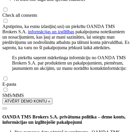
Check all consents
Apstiprinu, ka esmu izlasījis(-usi) un piekrītu OANDA TMS
Brokers S.A.
informācijas un izglītības
pakalpojuma noteikumiem
un nosacījumiem, kas ļauj ar mani sazināties, lai sniegtu man
piedāvājumu un nodrošinātu atbalstu pa tālruni konta pārvaldībai. Es
saprotu, ka varu no šī pakalpojuma jebkurā laikā atteikties.
Es piekrītu saņemt mārketinga informāciju no OANDA TMS
Brokers S.A. par produktiem un pakalpojumiem, piemēram,
jaunumiem un akcijām, uz manu norādīto kontaktinformāciju:
E-pasta
SMS/MMS
ATVĒRT DEMO KONTU »
OANDA TMS Brokers S.A. privātuma politika – demo konts,
informācijas un izglītojošie pakalpojumi