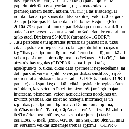
nav iepriekš minētie, var tikt veikta: (i) pamatojoties uz
papildu piekrišanas saņemšanu, (ii) pamatojoties uz
piemērojamiem tiesību aktiem, vai (iii) ja tas ir saderīgi ar
nolūku, kādam personas dati tika sākotnēji vākti (2016. gada
27. aprīļa Eiropas Parlamenta un Padomes Regulas (ES)
2016/679 6. panta 4. punkts par fizisko personu aizsardzību
attiecībā uz personas datu apstrādi un šādu datu brīvu apriti un
ar ko atceļ Direktīvu 95/46/EK (turpmāk – „GDPR”).
Jūsu personas datu apstrādes juridiskais pamats ir: a. tiktāl,
ciktāl apstrāde ir nepieciešama, lai izpildītu Informācijas un
izglītības pakalpojumu līgumu vai Demo konta līgumu, kā arī
veiktu pasākumus pirms līguma noslēgšanas – Vispārīgās datu
aizsardzības regulas (GDPR) 6. panta 1. punkta b)
apakšpunkts; b. tiktāl, ciktāl datu apstrāde ir nepieciešama, lai
datu pārziņš varētu izpildīt savas juridiskās saistības, jo īpaši
nodrošinot atbilstošu datu apstrādi – GDPR 6. panta GDPR 1.
panta c) apakšpunkts; c. tiktāl, ciktāl apstrāde ir nepieciešama
nolūkiem, kas izriet no Pārzinim piemītošajām leģitīmajām
interesēm, piemēram, veicot nepieciešamos norēķinus un
izvirzot prasības, kas izriet no noslēgtā Informācijas un
izglītības pakalpojumu līguma vai Demo konta līguma,
drošības nodrošināšanai, krāpšanas novēršanai vai Pārzinim
tiešā mārketinga nolūkos, vai saziņai ar jums, ja tas ir
pamatots, jo īpaši, ņemot vērā no jums saņemto pieprasījumu
un Pārzinim veiktās uzņēmējdarbības apjomu – GDPR 6.