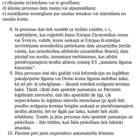
c) rīkojumu izvietošanu vai to grozīšanu;
d) klienta personas datu maiņu vai atjaunināšanu;
e) norādījumu iesniegšanu par naudas iemaksu vai izņemšanu no
naudas konta.
Ja personas dati tiek nosūtīti uz trešām valstīm, t. i.,
saņēmējiem, kas reģistrēti ārpus Eiropas Ekonomikas zonas
vai Šveices, valstīs, kuras saskaņā ar Eiropas Komisijas
novērtējumu nenodrošina pietiekamu datu aizsardzību (trešās
valstis, kas nenodrošina atbilstošu aizsardzības līmeni), datu
pārziņš tos nosūta, izmantojot mehānismus, kas atbilst
piemērojamajiem tiesību aktiem, tostarp ES „standarta līguma
klauzulas“.
Jūsu personas dati tiks glabāti visā Informācijas un izglītības
pakalpojumu līguma vai Demo konta līguma darbības laikā,
kā arī pēc tā izbeigšanas – likumā noteiktā noilguma termiņa
laikā. Tiktāl, ciktāl datu apstrāde pamatojas uz Pārzinim
leģitīmām interesēm, dati tiks apstrādāti tik ilgi, cik
nepieciešams šo leģitīmo interešu īstenošanai (jo īpaši līdz
prasību noilguma termiņa beigām saskaņā ar piemērojamajiem
tiesību aktiem), bet ne ilgāk par laiku, kamēr tiek atzīts
iebildums. Tomēr, ja jūsu personas datu apstrāde pamatojas uz
piekrišanu – līdz brīdim, kad šāda piekrišana tiek faktiski
atsaukta.
Pārzinis pret jums nepiemēros automatizētu lēmumu