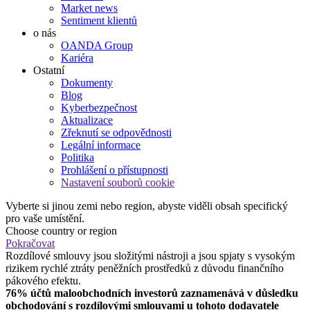
Market news
Sentiment klientů
o nás
OANDA Group
Kariéra
Ostatní
Dokumenty
Blog
Kyberbezpečnost
Aktualizace
Zřeknutí se odpovědnosti
Legální informace
Politika
Prohlášení o přístupnosti
Nastavení souborů cookie
Vyberte si jinou zemi nebo region, abyste viděli obsah specifický
pro vaše umístění.
Choose country or region
Pokračovat
Rozdílové smlouvy jsou složitými nástroji a jsou spjaty s vysokým
rizikem rychlé ztráty peněžních prostředků z důvodu finančního
pákového efektu.
76% účtů maloobchodních investorů zaznamenává v důsledku
obchodování s rozdílovými smlouvami u tohoto dodavatele