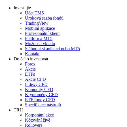
Investujte
Účet TMS
Úroková sazba fondů
TradingView
Mobilní aplikace
Profesionální klient
Platforma MT5
Možnosti vkladu
Stáhnout si aplikaci nebo MT5
Kontakt
Do čeho investovat
Forex
Akcie
ETFs
Akcie CFD
Indexy CFD
Komodity CFD
Kryptoměny CFD
ETF fondy CFD
Specifikace nástrojů
TRH
Korporátní akce
Kótování živě
Rollovers