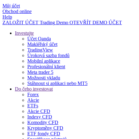
Můj účet
Obchod online
Help
ZALOŽIT ÚČET
Trading
Demo
OTEVŘÍT DEMO ÚČET
Investujte
Účet Oanda
Makléřský účet
TradingView
Úroková sazba fondů
Mobilní aplikace
Profesionální klient
Meta trader 5
Možnosti vkladu
Stáhnout si aplikaci nebo MT5
Do čeho investovat
Forex
Akcie
ETFs
Akcie CFD
Indexy CFD
Komodity CFD
Kryptoměny CFD
ETF fondy CFD