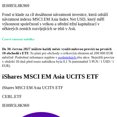
IE00B5L8K969
Fond si klade za cíl dosáhnout návratnosti investice, která odráží
návratnost indexu MSCI EM Asia Index Net USD, který měří
výkonnost společností s velkou a střední tržní kapitalizací v
některých zemích rozvíjejících se trhů v Asii.
Časově omezená nabídka:
Do 30. června 2027 můžete každý měsíc využít nulovou provizi na prvních
10 obchodů s ETF.
To platí pro obchody s celkovým obratem až 200 000 EUR
měsíčně. Podrobné informace najdete v
podmínkách
této akce. Nejnižší provize
v období 30 dnů před touto nabídkou byla 0,1 % (minimálně 5 PLN / 1 USD / 1
EUR).
iShares MSCI EM Asia UCITS ETF
iShares MSCI EM Asia UCITS ETF
CEBL.ETF
IE00B5L8K969