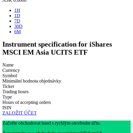
ASK
0.0000
1H
1D
7D
30D
6M
Instrument specification for iShares
MSCI EM Asia UCITS ETF
Name
Currency
Symbol
Minimální hodnota objednávky
Ticker
Trading hours
Type
Hours of accepting orders
ISIN
ZALOŽIT ÚČET
Začněte obchodovat hned s rychlým otevřením účtu.