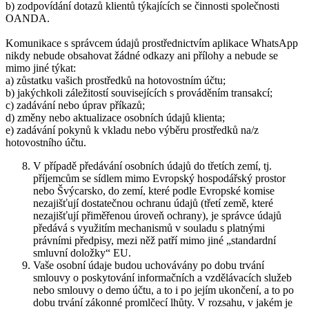
b) zodpovídání dotazů klientů týkajících se činnosti společnosti
OANDA.
Komunikace s správcem údajů prostřednictvím aplikace WhatsApp
nikdy nebude obsahovat žádné odkazy ani přílohy a nebude se
mimo jiné týkat:
a) zůstatku vašich prostředků na hotovostním účtu;
b) jakýchkoli záležitostí souvisejících s prováděním transakcí;
c) zadávání nebo úprav příkazů;
d) změny nebo aktualizace osobních údajů klienta;
e) zadávání pokynů k vkladu nebo výběru prostředků na/z
hotovostního účtu.
V případě předávání osobních údajů do třetích zemí, tj.
příjemcům se sídlem mimo Evropský hospodářský prostor
nebo Švýcarsko, do zemí, které podle Evropské komise
nezajišťují dostatečnou ochranu údajů (třetí země, které
nezajišťují přiměřenou úroveň ochrany), je správce údajů
předává s využitím mechanismů v souladu s platnými
právními předpisy, mezi něž patří mimo jiné „standardní
smluvní doložky“ EU.
Vaše osobní údaje budou uchovávány po dobu trvání
smlouvy o poskytování informačních a vzdělávacích služeb
nebo smlouvy o demo účtu, a to i po jejím ukončení, a to po
dobu trvání zákonné promlčecí lhůty. V rozsahu, v jakém je