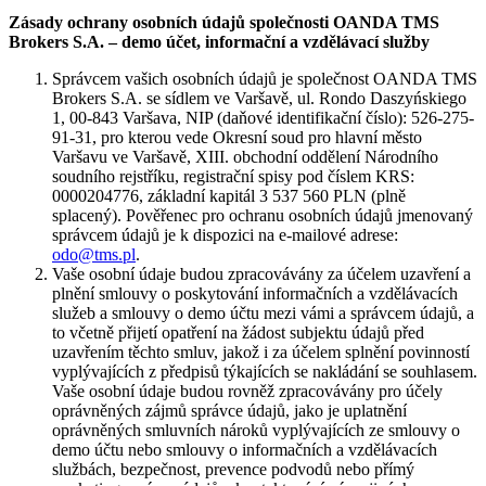
Zásady ochrany osobních údajů společnosti OANDA TMS
Brokers S.A. – demo účet, informační a vzdělávací služby
Správcem vašich osobních údajů je společnost OANDA TMS
Brokers S.A. se sídlem ve Varšavě, ul. Rondo Daszyńskiego
1, 00-843 Varšava, NIP (daňové identifikační číslo): 526-275-
91-31, pro kterou vede Okresní soud pro hlavní město
Varšavu ve Varšavě, XIII. obchodní oddělení Národního
soudního rejstříku, registrační spisy pod číslem KRS:
0000204776, základní kapitál 3 537 560 PLN (plně
splacený). Pověřenec pro ochranu osobních údajů jmenovaný
správcem údajů je k dispozici na e-mailové adrese:
odo@tms.pl
.
Vaše osobní údaje budou zpracovávány za účelem uzavření a
plnění smlouvy o poskytování informačních a vzdělávacích
služeb a smlouvy o demo účtu mezi vámi a správcem údajů, a
to včetně přijetí opatření na žádost subjektu údajů před
uzavřením těchto smluv, jakož i za účelem splnění povinností
vyplývajících z předpisů týkajících se nakládání se souhlasem.
Vaše osobní údaje budou rovněž zpracovávány pro účely
oprávněných zájmů správce údajů, jako je uplatnění
oprávněných smluvních nároků vyplývajících ze smlouvy o
demo účtu nebo smlouvy o informačních a vzdělávacích
službách, bezpečnost, prevence podvodů nebo přímý