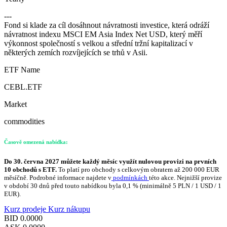
---
Fond si klade za cíl dosáhnout návratnosti investice, která odráží
návratnost indexu MSCI EM Asia Index Net USD, který měří
výkonnost společností s velkou a střední tržní kapitalizací v
některých zemích rozvíjejících se trhů v Asii.
ETF Name
CEBL.ETF
Market
commodities
Časově omezená nabídka:
Do 30. června 2027 můžete každý měsíc využít nulovou provizi na prvních
10 obchodů s ETF.
To platí pro obchody s celkovým obratem až 200 000 EUR
měsíčně. Podrobné informace najdete v
podmínkách
této akce. Nejnižší provize
v období 30 dnů před touto nabídkou byla 0,1 % (minimálně 5 PLN / 1 USD / 1
EUR).
Kurz prodeje
Kurz nákupu
BID
0.0000