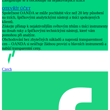
Zaregistrujte se a obchodujte na nejaktivnějších trzích
OTEVŘÍT ÚČET
Společnost OANDA se může pochlubit více než 20 lety působení
na trzích, špičkovými analytickými nástroji a tisíci spokojených
klientů.
Získejte přístup k nejaktivnějším světovým trhům s tisíci instrumenty
na dosah ruky a špičkovými technickými nástroji, které vám
pomohou při analýze.
Obchodování bez zbytečných nákladů a naprostá transparentnost
cen – OANDA si neúčtuje žádnou provizi u hlavních instrumentů a
nabízí transparentní ceny.
Czech