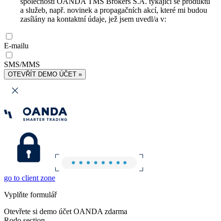
společnosti OANDA TMS Brokers S.A. týkající se produktů
a služeb, např. novinek a propagačních akcí, které mi budou
zasílány na kontaktní údaje, jež jsem uvedl/a v:
E-mailu
SMS/MMS
OTEVŘÍT DEMO ÚČET »
go to client zone
Vyplňte formulář
Otevřete si demo účet OANDA zdarma
Rodo section