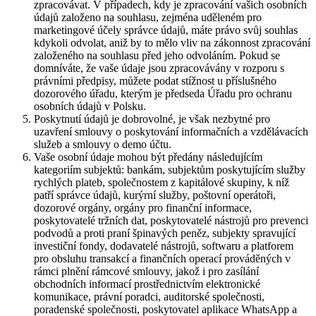
zpracovávat. V případech, kdy je zpracování vašich osobních
údajů založeno na souhlasu, zejména uděleném pro
marketingové účely správce údajů, máte právo svůj souhlas
kdykoli odvolat, aniž by to mělo vliv na zákonnost zpracování
založeného na souhlasu před jeho odvoláním. Pokud se
domníváte, že vaše údaje jsou zpracovávány v rozporu s
právními předpisy, můžete podat stížnost u příslušného
dozorového úřadu, kterým je předseda Úřadu pro ochranu
osobních údajů v Polsku.
Poskytnutí údajů je dobrovolné, je však nezbytné pro
uzavření smlouvy o poskytování informačních a vzdělávacích
služeb a smlouvy o demo účtu.
Vaše osobní údaje mohou být předány následujícím
kategoriím subjektů: bankám, subjektům poskytujícím služby
rychlých plateb, společnostem z kapitálové skupiny, k níž
patří správce údajů, kurýrní služby, poštovní operátoři,
dozorové orgány, orgány pro finanční informace,
poskytovatelé tržních dat, poskytovatelé nástrojů pro prevenci
podvodů a proti praní špinavých peněz, subjekty spravující
investiční fondy, dodavatelé nástrojů, softwaru a platforem
pro obsluhu transakcí a finančních operací prováděných v
rámci plnění rámcové smlouvy, jakož i pro zasílání
obchodních informací prostřednictvím elektronické
komunikace, právní poradci, auditorské společnosti,
poradenské společnosti, poskytovatel aplikace WhatsApp a