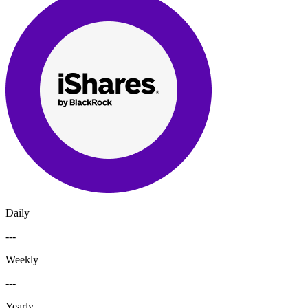
Daily
---
Weekly
---
Yearly