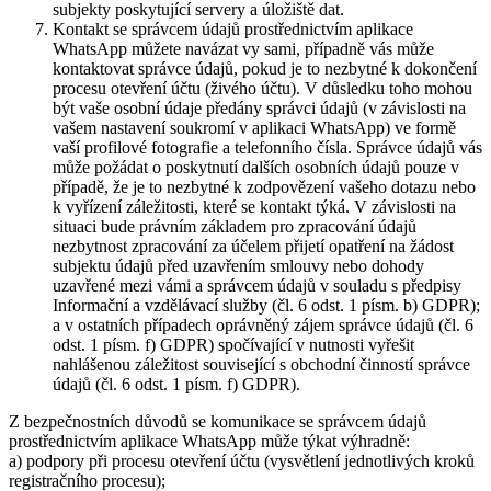
subjekty poskytující servery a úložiště dat.
Kontakt se správcem údajů prostřednictvím aplikace
WhatsApp můžete navázat vy sami, případně vás může
kontaktovat správce údajů, pokud je to nezbytné k dokončení
procesu otevření účtu (živého účtu). V důsledku toho mohou
být vaše osobní údaje předány správci údajů (v závislosti na
vašem nastavení soukromí v aplikaci WhatsApp) ve formě
vaší profilové fotografie a telefonního čísla. Správce údajů vás
může požádat o poskytnutí dalších osobních údajů pouze v
případě, že je to nezbytné k zodpovězení vašeho dotazu nebo
k vyřízení záležitosti, které se kontakt týká. V závislosti na
situaci bude právním základem pro zpracování údajů
nezbytnost zpracování za účelem přijetí opatření na žádost
subjektu údajů před uzavřením smlouvy nebo dohody
uzavřené mezi vámi a správcem údajů v souladu s předpisy
Informační a vzdělávací služby (čl. 6 odst. 1 písm. b) GDPR);
a v ostatních případech oprávněný zájem správce údajů (čl. 6
odst. 1 písm. f) GDPR) spočívající v nutnosti vyřešit
nahlášenou záležitost související s obchodní činností správce
údajů (čl. 6 odst. 1 písm. f) GDPR).
Z bezpečnostních důvodů se komunikace se správcem údajů
prostřednictvím aplikace WhatsApp může týkat výhradně:
a) podpory při procesu otevření účtu (vysvětlení jednotlivých kroků
registračního procesu);