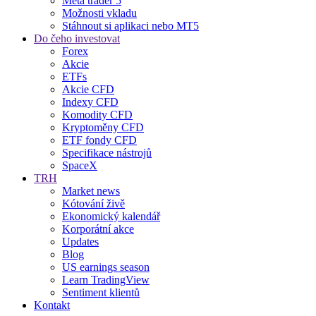
Meta trader 5
Možnosti vkladu
Stáhnout si aplikaci nebo MT5
Do čeho investovat
Forex
Akcie
ETFs
Akcie CFD
Indexy CFD
Komodity CFD
Kryptoměny CFD
ETF fondy CFD
Specifikace nástrojů
SpaceX
TRH
Market news
Kótování živě
Ekonomický kalendář
Korporátní akce
Updates
Blog
US earnings season
Learn TradingView
Sentiment klientů
Kontakt