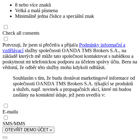
8 nebo více znaků
Velká a malá písmena
Minimálně jedna číslice a speciální znak
Check all consents
Potvrzuji, že jsem si přečetl/a a přijal/a
Podmínky informační a
vzdělávací
služby společnosti OANDA TMS Brokers S.A., na
základě kterých mě může tato společnost kontaktovat s nabídkou a
poskytnout mi telefonickou podporu za účelem správy účtu. Beru na
vědomí, že odběr této služby mohu kdykoli odhlásit.
Souhlasím s tím, že budu dostávat marketingové informace od
společnosti OANDA TMS Brokers S.A. týkající se produktů
a služeb, např. novinek a propagačních akcí, které mi budou
zasílány na kontaktní údaje, jež jsem uvedl/a v:
E-mailu
SMS/MMS
OTEVŘÍT DEMO ÚČET »