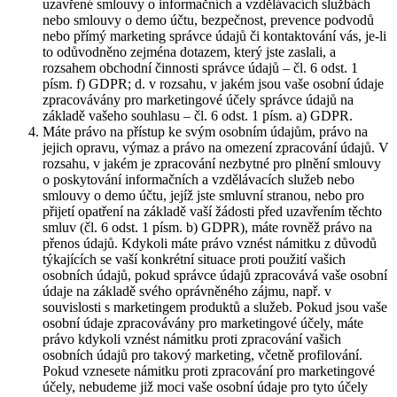
uzavřené smlouvy o informačních a vzdělávacích službách
nebo smlouvy o demo účtu, bezpečnost, prevence podvodů
nebo přímý marketing správce údajů či kontaktování vás, je-li
to odůvodněno zejména dotazem, který jste zaslali, a
rozsahem obchodní činnosti správce údajů – čl. 6 odst. 1
písm. f) GDPR; d. v rozsahu, v jakém jsou vaše osobní údaje
zpracovávány pro marketingové účely správce údajů na
základě vašeho souhlasu – čl. 6 odst. 1 písm. a) GDPR.
Máte právo na přístup ke svým osobním údajům, právo na
jejich opravu, výmaz a právo na omezení zpracování údajů. V
rozsahu, v jakém je zpracování nezbytné pro plnění smlouvy
o poskytování informačních a vzdělávacích služeb nebo
smlouvy o demo účtu, jejíž jste smluvní stranou, nebo pro
přijetí opatření na základě vaší žádosti před uzavřením těchto
smluv (čl. 6 odst. 1 písm. b) GDPR), máte rovněž právo na
přenos údajů. Kdykoli máte právo vznést námitku z důvodů
týkajících se vaší konkrétní situace proti použití vašich
osobních údajů, pokud správce údajů zpracovává vaše osobní
údaje na základě svého oprávněného zájmu, např. v
souvislosti s marketingem produktů a služeb. Pokud jsou vaše
osobní údaje zpracovávány pro marketingové účely, máte
právo kdykoli vznést námitku proti zpracování vašich
osobních údajů pro takový marketing, včetně profilování.
Pokud vznesete námitku proti zpracování pro marketingové
účely, nebudeme již moci vaše osobní údaje pro tyto účely