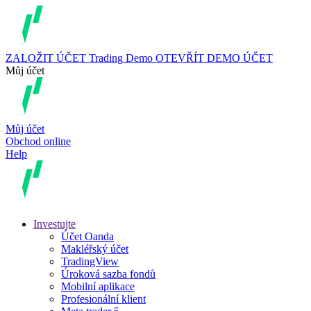
ZALOŽIT ÚČET
Trading
Demo
OTEVŘÍT DEMO ÚČET
Můj účet
Můj účet
Obchod online
Help
Investujte
Účet Oanda
Makléřský účet
TradingView
Úroková sazba fondů
Mobilní aplikace
Profesionální klient