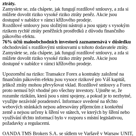
ztráty.
Zamyslete se, zda chápete, jak fungují rozdílové smlouvy, a zda si
můžete dovolit riziko vysoké riziko ztráty peněz. Akcie jsou
dostupné v nabídce v rámci křížového prodeje.
Rozdílové smlouvy jsou složitými nástroji a jsou spjaty s vysokým
rizikem rychlé ztráty peněžních prostředků z důvodu finančního
pákového efektu.
76% účtů maloobchodních investorů zaznamenává v důsledku
obchodování s rozdílovými smlouvami u tohoto dodavatele ztráty.
Zamyslete se, zda chápete, jak fungují rozdílové smlouvy, a zda si
můžete dovolit riziko vysoké riziko ztráty peněz. Akcie jsou
dostupné v nabídce v rámci křížového prodeje.
Upozornění na riziko: Transakce Forex a kontrakty založené na
finančním pákovém efektu jsou vysoce rizikové pro Váš kapitál,
jelikož ztráty mohou převyšovat vklad. Rozdílové smlouvy a Forex
proto nemusí být vhodné pro všechny investory. Ujistěte se, že
rozumíte rizikům, která jsou s nimi spojeny, a pokud je to nezbytné,
využijte nezávislé poradenství. Informace uvedené na těchto
webových stránkách nejsou adresovány příjemcům z konkrétní
země a nejsou určeny k šíření ve státech, ve kterých by šíření nebo
využívání těchto informací bylo v rozporu s místní legislativou,
požadavky a regulacemi.
OANDA TMS Brokers S.A. se sídlem ve Varšavě v Warsaw UNIT,