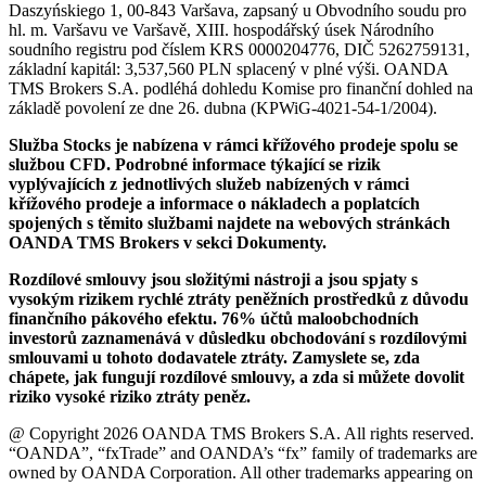
Daszyńskiego 1, 00-843 Varšava, zapsaný u Obvodního soudu pro
hl. m. Varšavu ve Varšavě, XIII. hospodářský úsek Národního
soudního registru pod číslem KRS 0000204776, DIČ 5262759131,
základní kapitál: 3,537,560 PLN splacený v plné výši. OANDA
TMS Brokers S.A. podléhá dohledu Komise pro finanční dohled na
základě povolení ze dne 26. dubna (KPWiG-4021-54-1/2004).
Služba Stocks je nabízena v rámci křížového prodeje spolu se
službou CFD. Podrobné informace týkající se rizik
vyplývajících z jednotlivých služeb nabízených v rámci
křížového prodeje a informace o nákladech a poplatcích
spojených s těmito službami najdete na webových stránkách
OANDA TMS Brokers v sekci Dokumenty.
Rozdílové smlouvy jsou složitými nástroji a jsou spjaty s
vysokým rizikem rychlé ztráty peněžních prostředků z důvodu
finančního pákového efektu. 76% účtů maloobchodních
investorů zaznamenává v důsledku obchodování s rozdílovými
smlouvami u tohoto dodavatele ztráty. Zamyslete se, zda
chápete, jak fungují rozdílové smlouvy, a zda si můžete dovolit
riziko vysoké riziko ztráty peněz.
@ Copyright 2026 OANDA TMS Brokers S.A. All rights reserved.
“OANDA”, “fxTrade” and OANDA’s “fx” family of trademarks are
owned by OANDA Corporation. All other trademarks appearing on