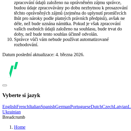
zpracování údajů založeno na oprávněném zájmu správce,
budou údaje zpracovávány po dobu nezbytnou k prosazování
těchto oprávněných zájmů (zejména do uplynutí promlčecích
lhůt pro nároky podle platných právních předpisů), avšak ne
déle, než bude uznána námitka. Pokud je však zpracování
vašich osobních údajů založeno na souhlasu, bude trvat do
doby, než bude tento souhlas účinně odvolán.
Správce vůči vám nebude používat automatizované
rozhodování.
Datum poslední aktualizace: 4. března 2026.
Vyberte si jazyk
English
French
Italian
Spanish
German
Portuguese
Dutch
Czech
Latvian
L
Ukrainian
Breadcrumb
Home