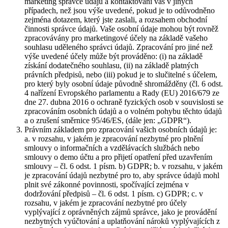
marketing správce údajů a kontaktování vás v jiných
případech, než jsou výše uvedené, pokud je to odůvodněno
zejména dotazem, který jste zaslali, a rozsahem obchodní
činnosti správce údajů. Vaše osobní údaje mohou být rovněž
zpracovávány pro marketingové účely na základě vašeho
souhlasu uděleného správci údajů. Zpracování pro jiné než
výše uvedené účely může být prováděno: (i) na základě
získání dodatečného souhlasu, (ii) na základě platných
právních předpisů, nebo (iii) pokud je to slučitelné s účelem,
pro který byly osobní údaje původně shromážděny (čl. 6 odst.
4 nařízení Evropského parlamentu a Rady (EU) 2016/679 ze
dne 27. dubna 2016 o ochraně fyzických osob v souvislosti se
zpracováním osobních údajů a o volném pohybu těchto údajů
a o zrušení směrnice 95/46/ES, (dále jen: „GDPR“).
Právním základem pro zpracování vašich osobních údajů je:
a. v rozsahu, v jakém je zpracování nezbytné pro plnění
smlouvy o informačních a vzdělávacích službách nebo
smlouvy o demo účtu a pro přijetí opatření před uzavřením
smlouvy – čl. 6 odst. 1 písm. b) GDPR; b. v rozsahu, v jakém
je zpracování údajů nezbytné pro to, aby správce údajů mohl
plnit své zákonné povinnosti, spočívající zejména v
dodržování předpisů – čl. 6 odst. 1 písm. c) GDPR; c. v
rozsahu, v jakém je zpracování nezbytné pro účely
vyplývající z oprávněných zájmů správce, jako je provádění
nezbytných vyúčtování a uplatňování nároků vyplývajících z