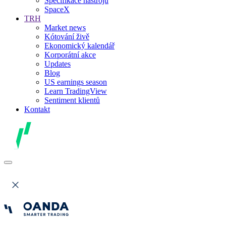
Specifikace nástrojů
SpaceX
TRH
Market news
Kótování živě
Ekonomický kalendář
Korporátní akce
Updates
Blog
US earnings season
Learn TradingView
Sentiment klientů
Kontakt