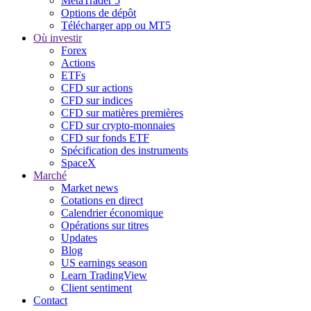
MetaTrader 5
Options de dépôt
Télécharger app ou MT5
Où investir
Forex
Actions
ETFs
CFD sur actions
CFD sur indices
CFD sur matières premières
CFD sur crypto-monnaies
CFD sur fonds ETF
Spécification des instruments
SpaceX
Marché
Market news
Cotations en direct
Calendrier économique
Opérations sur titres
Updates
Blog
US earnings season
Learn TradingView
Client sentiment
Contact