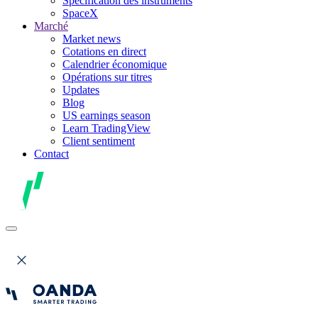
Spécification des instruments
SpaceX
Marché
Market news
Cotations en direct
Calendrier économique
Opérations sur titres
Updates
Blog
US earnings season
Learn TradingView
Client sentiment
Contact