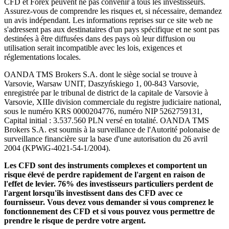
CFD et Forex peuvent ne pas convenir à tous les investisseurs.
Assurez-vous de comprendre les risques et, si nécessaire, demandez
un avis indépendant. Les informations reprises sur ce site web ne
s'adressent pas aux destinataires d'un pays spécifique et ne sont pas
destinées à être diffusées dans des pays où leur diffusion ou
utilisation serait incompatible avec les lois, exigences et
réglementations locales.
OANDA TMS Brokers S.A. dont le siège social se trouve à
Varsovie, Warsaw UNIT, Daszyńskiego 1, 00-843 Varsovie,
enregistrée par le tribunal de district de la capitale de Varsovie à
Varsovie, XIIIe division commerciale du registre judiciaire national,
sous le numéro KRS 0000204776, numéro NIP 5262759131,
Capital initial : 3.537.560 PLN versé en totalité. OANDA TMS
Brokers S.A. est soumis à la surveillance de l'Autorité polonaise de
surveillance financière sur la base d'une autorisation du 26 avril
2004 (KPWiG-4021-54-1/2004).
Les CFD sont des instruments complexes et comportent un
risque élevé de perdre rapidement de l'argent en raison de
l'effet de levier. 76% des investisseurs particuliers perdent de
l'argent lorsqu'ils investissent dans des CFD avec ce
fournisseur. Vous devez vous demander si vous comprenez le
fonctionnement des CFD et si vous pouvez vous permettre de
prendre le risque de perdre votre argent.