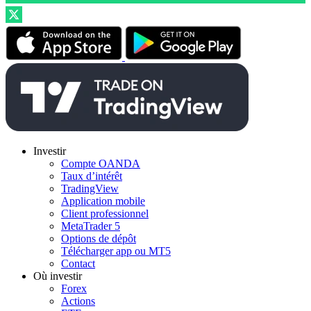
Investir
Compte OANDA
Taux d’intérêt
TradingView
Application mobile
Client professionnel
MetaTrader 5
Options de dépôt
Télécharger app ou MT5
Contact
Où investir
Forex
Actions