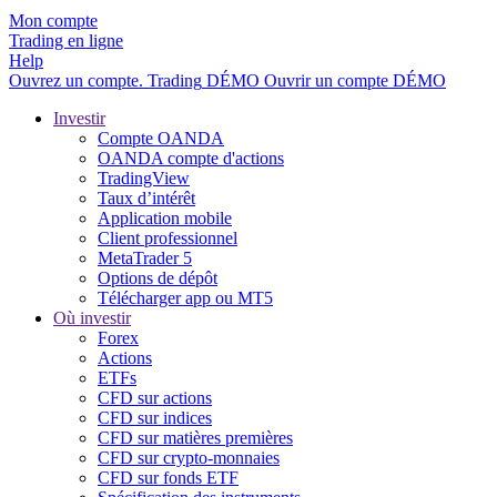
Mon compte
Trading en ligne
Help
Ouvrez un compte.
Trading
DÉMO
Ouvrir un compte DÉMO
Investir
Compte OANDA
OANDA compte d'actions
TradingView
Taux d’intérêt
Application mobile
Client professionnel
MetaTrader 5
Options de dépôt
Télécharger app ou MT5
Où investir
Forex
Actions
ETFs
CFD sur actions
CFD sur indices
CFD sur matières premières
CFD sur crypto-monnaies
CFD sur fonds ETF