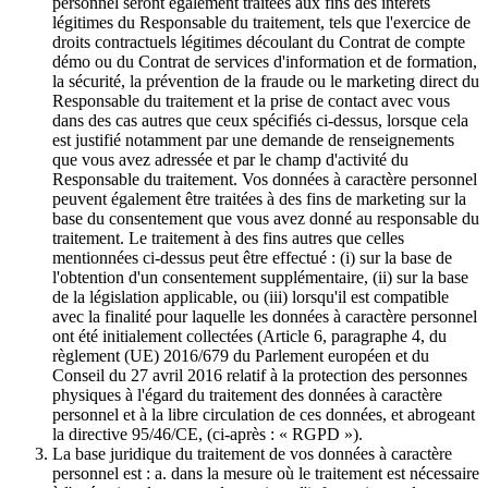
personnel seront également traitées aux fins des intérêts
légitimes du Responsable du traitement, tels que l'exercice de
droits contractuels légitimes découlant du Contrat de compte
démo ou du Contrat de services d'information et de formation,
la sécurité, la prévention de la fraude ou le marketing direct du
Responsable du traitement et la prise de contact avec vous
dans des cas autres que ceux spécifiés ci-dessus, lorsque cela
est justifié notamment par une demande de renseignements
que vous avez adressée et par le champ d'activité du
Responsable du traitement. Vos données à caractère personnel
peuvent également être traitées à des fins de marketing sur la
base du consentement que vous avez donné au responsable du
traitement. Le traitement à des fins autres que celles
mentionnées ci-dessus peut être effectué : (i) sur la base de
l'obtention d'un consentement supplémentaire, (ii) sur la base
de la législation applicable, ou (iii) lorsqu'il est compatible
avec la finalité pour laquelle les données à caractère personnel
ont été initialement collectées (Article 6, paragraphe 4, du
règlement (UE) 2016/679 du Parlement européen et du
Conseil du 27 avril 2016 relatif à la protection des personnes
physiques à l'égard du traitement des données à caractère
personnel et à la libre circulation de ces données, et abrogeant
la directive 95/46/CE, (ci-après : « RGPD »).
La base juridique du traitement de vos données à caractère
personnel est : a. dans la mesure où le traitement est nécessaire