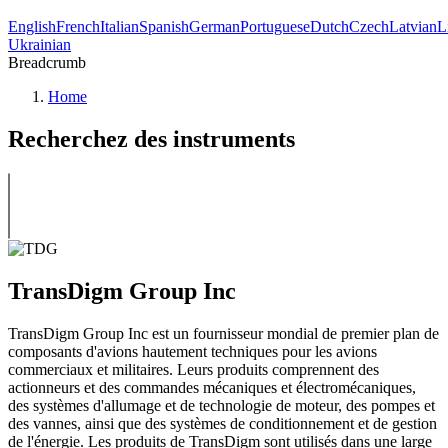
English
French
Italian
Spanish
German
Portuguese
Dutch
Czech
Latvian
L
Ukrainian
Breadcrumb
Home
Recherchez des instruments
TransDigm Group Inc
TransDigm Group Inc est un fournisseur mondial de premier plan de
composants d'avions hautement techniques pour les avions
commerciaux et militaires. Leurs produits comprennent des
actionneurs et des commandes mécaniques et électromécaniques,
des systèmes d'allumage et de technologie de moteur, des pompes et
des vannes, ainsi que des systèmes de conditionnement et de gestion
de l'énergie. Les produits de TransDigm sont utilisés dans une large