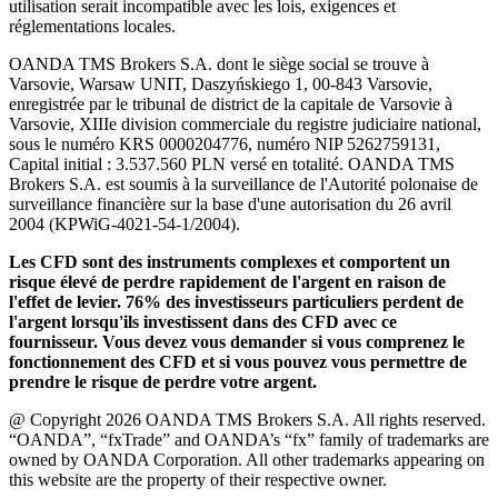
utilisation serait incompatible avec les lois, exigences et
réglementations locales.
OANDA TMS Brokers S.A. dont le siège social se trouve à
Varsovie, Warsaw UNIT, Daszyńskiego 1, 00-843 Varsovie,
enregistrée par le tribunal de district de la capitale de Varsovie à
Varsovie, XIIIe division commerciale du registre judiciaire national,
sous le numéro KRS 0000204776, numéro NIP 5262759131,
Capital initial : 3.537.560 PLN versé en totalité. OANDA TMS
Brokers S.A. est soumis à la surveillance de l'Autorité polonaise de
surveillance financière sur la base d'une autorisation du 26 avril
2004 (KPWiG-4021-54-1/2004).
Les CFD sont des instruments complexes et comportent un
risque élevé de perdre rapidement de l'argent en raison de
l'effet de levier. 76% des investisseurs particuliers perdent de
l'argent lorsqu'ils investissent dans des CFD avec ce
fournisseur. Vous devez vous demander si vous comprenez le
fonctionnement des CFD et si vous pouvez vous permettre de
prendre le risque de perdre votre argent.
@ Copyright 2026 OANDA TMS Brokers S.A. All rights reserved.
“OANDA”, “fxTrade” and OANDA’s “fx” family of trademarks are
owned by OANDA Corporation. All other trademarks appearing on
this website are the property of their respective owner.