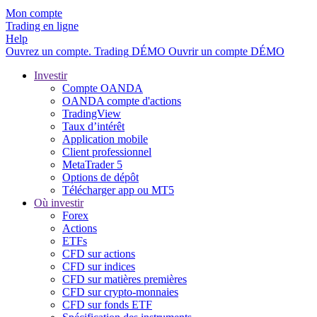
Mon compte
Trading en ligne
Help
Ouvrez un compte.
Trading
DÉMO
Ouvrir un compte DÉMO
Investir
Compte OANDA
OANDA compte d'actions
TradingView
Taux d’intérêt
Application mobile
Client professionnel
MetaTrader 5
Options de dépôt
Télécharger app ou MT5
Où investir
Forex
Actions
ETFs
CFD sur actions
CFD sur indices
CFD sur matières premières
CFD sur crypto-monnaies
CFD sur fonds ETF