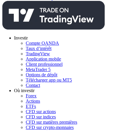
Investir
Compte OANDA
Taux d’intérêt
TradingView
Application mobile
Client professionnel
MetaTrader 5
Options de dépôt
Télécharger app ou MT5
Contact
Où investir
Forex
Actions
ETFs
CFD sur actions
CFD sur indices
CFD sur matières premières
CFD sur crypto-monnaies