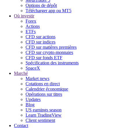
MetaTrader 5
Options de dépôt
Télécharger app ou MT5
Où investir
Forex
Actions
ETFs
CFD sur actions
CFD sur indices
CFD sur matières premières
CFD sur crypto-monnaies
CFD sur fonds ETF
Spécification des instruments
SpaceX
Marché
Market news
Cotations en direct
Calendrier économique
Opérations sur titres
Updates
Blog
US earnings season
Learn TradingView
Client sentiment
Contact