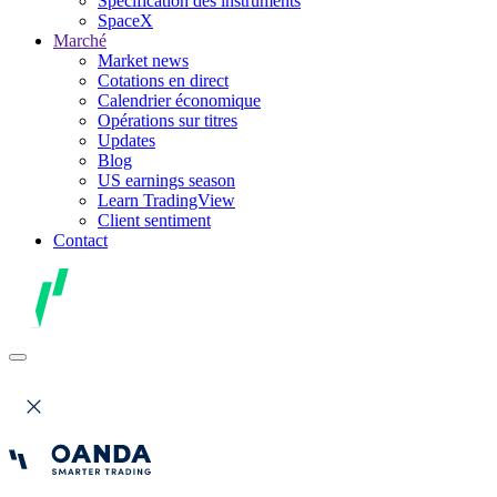
Spécification des instruments
SpaceX
Marché
Market news
Cotations en direct
Calendrier économique
Opérations sur titres
Updates
Blog
US earnings season
Learn TradingView
Client sentiment
Contact