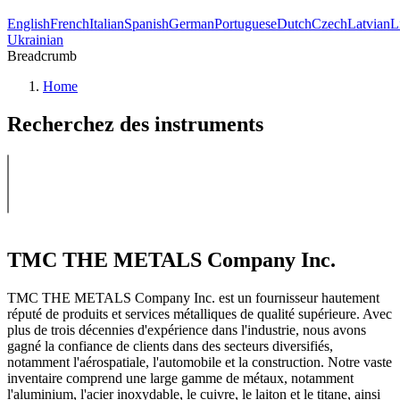
English
French
Italian
Spanish
German
Portuguese
Dutch
Czech
Latvian
L
Ukrainian
Breadcrumb
Home
Recherchez des instruments
TMC THE METALS Company Inc.
TMC THE METALS Company Inc. est un fournisseur hautement
réputé de produits et services métalliques de qualité supérieure. Avec
plus de trois décennies d'expérience dans l'industrie, nous avons
gagné la confiance de clients dans des secteurs diversifiés,
notamment l'aérospatiale, l'automobile et la construction. Notre vaste
inventaire comprend une large gamme de métaux, notamment
l'aluminium, l'acier inoxydable, le cuivre, le laiton et le titane, ainsi