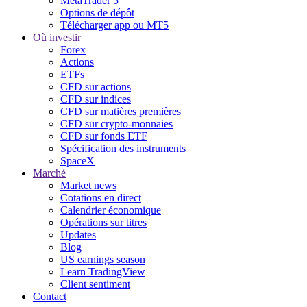
MetaTrader 5
Options de dépôt
Télécharger app ou MT5
Où investir
Forex
Actions
ETFs
CFD sur actions
CFD sur indices
CFD sur matières premières
CFD sur crypto-monnaies
CFD sur fonds ETF
Spécification des instruments
SpaceX
Marché
Market news
Cotations en direct
Calendrier économique
Opérations sur titres
Updates
Blog
US earnings season
Learn TradingView
Client sentiment
Contact