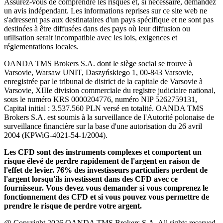
Assurez-vous de comprendre les risques et, si nécessaire, demandez
un avis indépendant. Les informations reprises sur ce site web ne
s'adressent pas aux destinataires d'un pays spécifique et ne sont pas
destinées à être diffusées dans des pays où leur diffusion ou
utilisation serait incompatible avec les lois, exigences et
réglementations locales.
OANDA TMS Brokers S.A. dont le siège social se trouve à
Varsovie, Warsaw UNIT, Daszyńskiego 1, 00-843 Varsovie,
enregistrée par le tribunal de district de la capitale de Varsovie à
Varsovie, XIIIe division commerciale du registre judiciaire national,
sous le numéro KRS 0000204776, numéro NIP 5262759131,
Capital initial : 3.537.560 PLN versé en totalité. OANDA TMS
Brokers S.A. est soumis à la surveillance de l'Autorité polonaise de
surveillance financière sur la base d'une autorisation du 26 avril
2004 (KPWiG-4021-54-1/2004).
Les CFD sont des instruments complexes et comportent un
risque élevé de perdre rapidement de l'argent en raison de
l'effet de levier. 76% des investisseurs particuliers perdent de
l'argent lorsqu'ils investissent dans des CFD avec ce
fournisseur. Vous devez vous demander si vous comprenez le
fonctionnement des CFD et si vous pouvez vous permettre de
prendre le risque de perdre votre argent.
@ Copyright 2026 OANDA TMS Brokers S.A. All rights reserved.