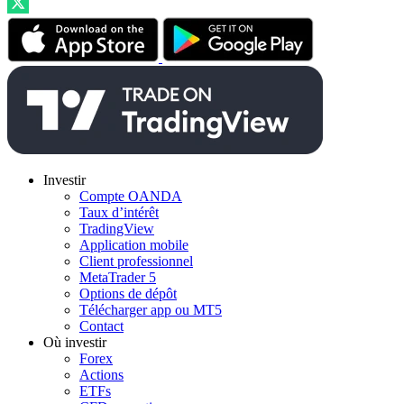
Investir
Compte OANDA
Taux d’intérêt
TradingView
Application mobile
Client professionnel
MetaTrader 5
Options de dépôt
Télécharger app ou MT5
Contact
Où investir
Forex
Actions
ETFs