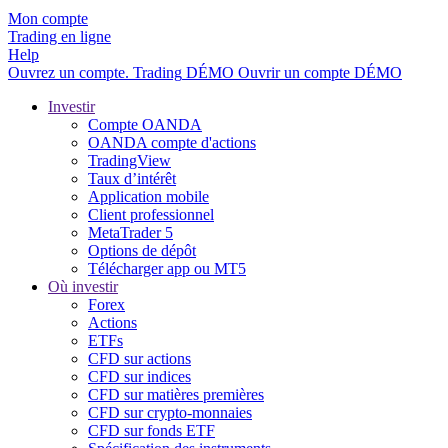
Mon compte
Trading en ligne
Help
Ouvrez un compte.
Trading
DÉMO
Ouvrir un compte DÉMO
Investir
Compte OANDA
OANDA compte d'actions
TradingView
Taux d’intérêt
Application mobile
Client professionnel
MetaTrader 5
Options de dépôt
Télécharger app ou MT5
Où investir
Forex
Actions
ETFs
CFD sur actions
CFD sur indices
CFD sur matières premières
CFD sur crypto-monnaies
CFD sur fonds ETF