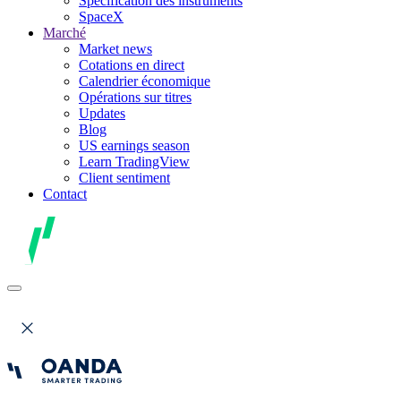
Spécification des instruments
SpaceX
Marché
Market news
Cotations en direct
Calendrier économique
Opérations sur titres
Updates
Blog
US earnings season
Learn TradingView
Client sentiment
Contact