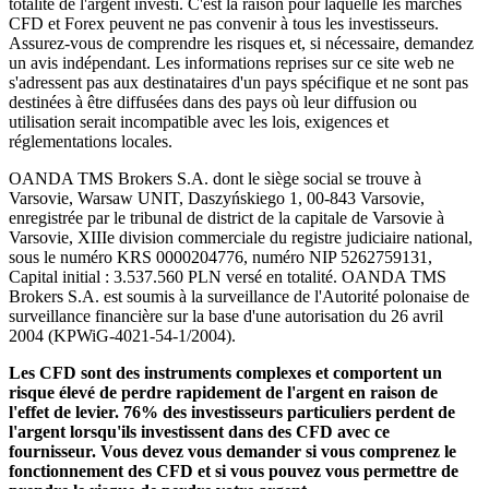
totalité de l'argent investi. C'est la raison pour laquelle les marchés
CFD et Forex peuvent ne pas convenir à tous les investisseurs.
Assurez-vous de comprendre les risques et, si nécessaire, demandez
un avis indépendant. Les informations reprises sur ce site web ne
s'adressent pas aux destinataires d'un pays spécifique et ne sont pas
destinées à être diffusées dans des pays où leur diffusion ou
utilisation serait incompatible avec les lois, exigences et
réglementations locales.
OANDA TMS Brokers S.A. dont le siège social se trouve à
Varsovie, Warsaw UNIT, Daszyńskiego 1, 00-843 Varsovie,
enregistrée par le tribunal de district de la capitale de Varsovie à
Varsovie, XIIIe division commerciale du registre judiciaire national,
sous le numéro KRS 0000204776, numéro NIP 5262759131,
Capital initial : 3.537.560 PLN versé en totalité. OANDA TMS
Brokers S.A. est soumis à la surveillance de l'Autorité polonaise de
surveillance financière sur la base d'une autorisation du 26 avril
2004 (KPWiG-4021-54-1/2004).
Les CFD sont des instruments complexes et comportent un
risque élevé de perdre rapidement de l'argent en raison de
l'effet de levier. 76% des investisseurs particuliers perdent de
l'argent lorsqu'ils investissent dans des CFD avec ce
fournisseur. Vous devez vous demander si vous comprenez le
fonctionnement des CFD et si vous pouvez vous permettre de