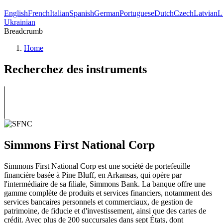
English
French
Italian
Spanish
German
Portuguese
Dutch
Czech
Latvian
L
Ukrainian
Breadcrumb
Home
Recherchez des instruments
Simmons First National Corp
Simmons First National Corp est une société de portefeuille
financière basée à Pine Bluff, en Arkansas, qui opère par
l'intermédiaire de sa filiale, Simmons Bank. La banque offre une
gamme complète de produits et services financiers, notamment des
services bancaires personnels et commerciaux, de gestion de
patrimoine, de fiducie et d'investissement, ainsi que des cartes de
crédit. Avec plus de 200 succursales dans sept États, dont