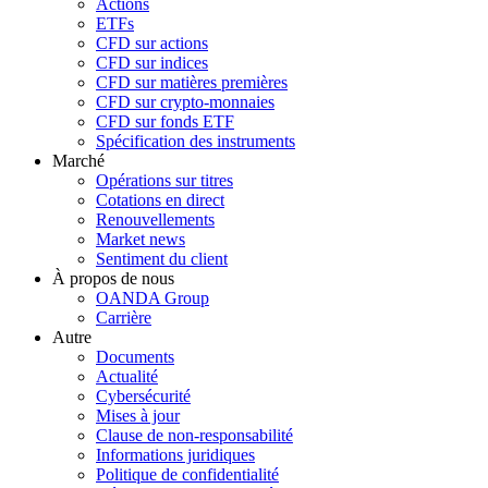
Actions
ETFs
CFD sur actions
CFD sur indices
CFD sur matières premières
CFD sur crypto-monnaies
CFD sur fonds ETF
Spécification des instruments
Marché
Opérations sur titres
Cotations en direct
Renouvellements
Market news
Sentiment du client
À propos de nous
OANDA Group
Carrière
Autre
Documents
Actualité
Cybersécurité
Mises à jour
Clause de non-responsabilité
Informations juridiques
Politique de confidentialité