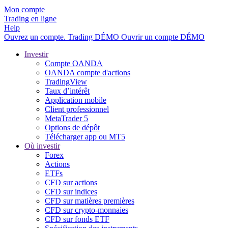
Mon compte
Trading en ligne
Help
Ouvrez un compte.
Trading
DÉMO
Ouvrir un compte DÉMO
Investir
Compte OANDA
OANDA compte d'actions
TradingView
Taux d’intérêt
Application mobile
Client professionnel
MetaTrader 5
Options de dépôt
Télécharger app ou MT5
Où investir
Forex
Actions
ETFs
CFD sur actions
CFD sur indices
CFD sur matières premières
CFD sur crypto-monnaies
CFD sur fonds ETF