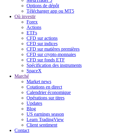
MetaTrader 5
Options de dépôt
Télécharger app ou MT5
Où investir
Forex
Actions
ETFs
CFD sur actions
CFD sur indices
CFD sur matières premières
CFD sur crypto-monnaies
CFD sur fonds ETF
Spécification des instruments
SpaceX
Marché
Market news
Cotations en direct
Calendrier économique
Opérations sur titres
Updates
Blog
US earnings season
Learn TradingView
Client sentiment
Contact