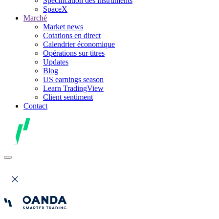
Spécification des instruments
SpaceX
Marché
Market news
Cotations en direct
Calendrier économique
Opérations sur titres
Updates
Blog
US earnings season
Learn TradingView
Client sentiment
Contact