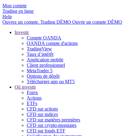
Mon compte
Trading en ligne
Help
Ouvrez un compte.
Trading
DÉMO
Ouvrir un compte DÉMO
Investir
Compte OANDA
OANDA compte d'actions
TradingView
Taux d’intérêt
Application mobile
Client professionnel
MetaTrader 5
Options de dépôt
Télécharger app ou MT5
Où investir
Forex
Actions
ETFs
CFD sur actions
CFD sur indices
CFD sur matières premières
CFD sur crypto-monnaies
CFD sur fonds ETF