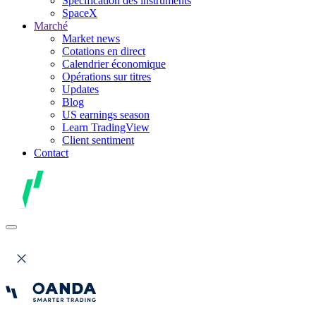
Spécification des instruments
SpaceX
Marché
Market news
Cotations en direct
Calendrier économique
Opérations sur titres
Updates
Blog
US earnings season
Learn TradingView
Client sentiment
Contact