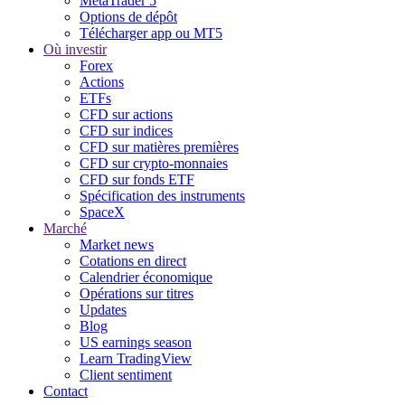
MetaTrader 5
Options de dépôt
Télécharger app ou MT5
Où investir
Forex
Actions
ETFs
CFD sur actions
CFD sur indices
CFD sur matières premières
CFD sur crypto-monnaies
CFD sur fonds ETF
Spécification des instruments
SpaceX
Marché
Market news
Cotations en direct
Calendrier économique
Opérations sur titres
Updates
Blog
US earnings season
Learn TradingView
Client sentiment
Contact