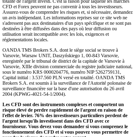
totalité de l'argent investi. C'est la raison pour laquelle les marchés
CFD et Forex peuvent ne pas convenir à tous les investisseurs.
Assurez-vous de comprendre les risques et, si nécessaire, demandez
un avis indépendant. Les informations reprises sur ce site web ne
s'adressent pas aux destinataires d'un pays spécifique et ne sont pas
destinées à être diffusées dans des pays où leur diffusion ou
utilisation serait incompatible avec les lois, exigences et
réglementations locales.
OANDA TMS Brokers S.A. dont le siège social se trouve à
Varsovie, Warsaw UNIT, Daszyńskiego 1, 00-843 Varsovie,
enregistrée par le tribunal de district de la capitale de Varsovie à
Varsovie, XIIIe division commerciale du registre judiciaire national,
sous le numéro KRS 0000204776, numéro NIP 5262759131,
Capital initial : 3.537.560 PLN versé en totalité. OANDA TMS
Brokers S.A. est soumis à la surveillance de l'Autorité polonaise de
surveillance financière sur la base d'une autorisation du 26 avril
2004 (KPWiG-4021-54-1/2004).
Les CFD sont des instruments complexes et comportent un
risque élevé de perdre rapidement de l'argent en raison de
l'effet de levier. 76% des investisseurs particuliers perdent de
l'argent lorsqu'ils investissent dans des CFD avec ce
fournisseur. Vous devez vous demander si vous comprenez le
fonctionnement des CFD et si vous pouvez vous permettre de