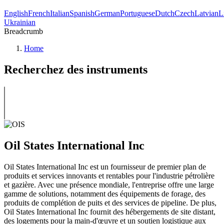
English
French
Italian
Spanish
German
Portuguese
Dutch
Czech
Latvian
L
Ukrainian
Breadcrumb
Home
Recherchez des instruments
Oil States International Inc
Oil States International Inc est un fournisseur de premier plan de
produits et services innovants et rentables pour l'industrie pétrolière
et gazière. Avec une présence mondiale, l'entreprise offre une large
gamme de solutions, notamment des équipements de forage, des
produits de complétion de puits et des services de pipeline. De plus,
Oil States International Inc fournit des hébergements de site distant,
des logements pour la main-d'œuvre et un soutien logistique aux