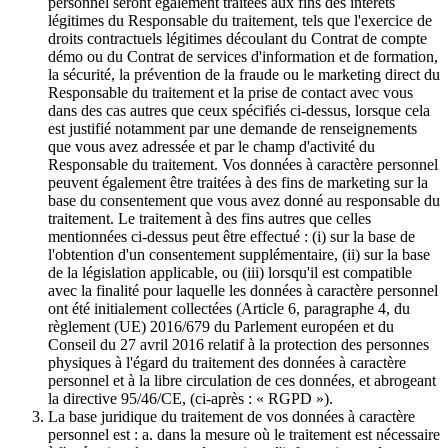
personnel seront également traitées aux fins des intérêts
légitimes du Responsable du traitement, tels que l'exercice de
droits contractuels légitimes découlant du Contrat de compte
démo ou du Contrat de services d'information et de formation,
la sécurité, la prévention de la fraude ou le marketing direct du
Responsable du traitement et la prise de contact avec vous
dans des cas autres que ceux spécifiés ci-dessus, lorsque cela
est justifié notamment par une demande de renseignements
que vous avez adressée et par le champ d'activité du
Responsable du traitement. Vos données à caractère personnel
peuvent également être traitées à des fins de marketing sur la
base du consentement que vous avez donné au responsable du
traitement. Le traitement à des fins autres que celles
mentionnées ci-dessus peut être effectué : (i) sur la base de
l'obtention d'un consentement supplémentaire, (ii) sur la base
de la législation applicable, ou (iii) lorsqu'il est compatible
avec la finalité pour laquelle les données à caractère personnel
ont été initialement collectées (Article 6, paragraphe 4, du
règlement (UE) 2016/679 du Parlement européen et du
Conseil du 27 avril 2016 relatif à la protection des personnes
physiques à l'égard du traitement des données à caractère
personnel et à la libre circulation de ces données, et abrogeant
la directive 95/46/CE, (ci-après : « RGPD »).
La base juridique du traitement de vos données à caractère
personnel est : a. dans la mesure où le traitement est nécessaire