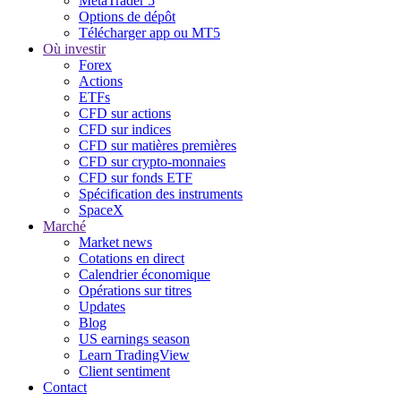
MetaTrader 5
Options de dépôt
Télécharger app ou MT5
Où investir
Forex
Actions
ETFs
CFD sur actions
CFD sur indices
CFD sur matières premières
CFD sur crypto-monnaies
CFD sur fonds ETF
Spécification des instruments
SpaceX
Marché
Market news
Cotations en direct
Calendrier économique
Opérations sur titres
Updates
Blog
US earnings season
Learn TradingView
Client sentiment
Contact