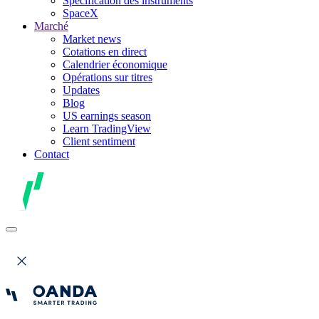
Spécification des instruments
SpaceX
Marché
Market news
Cotations en direct
Calendrier économique
Opérations sur titres
Updates
Blog
US earnings season
Learn TradingView
Client sentiment
Contact