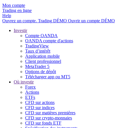
Mon compte
Trading en ligne
Help
Ouvrez un compte.
Trading
DÉMO
Ouvrir un compte DÉMO
Investir
Compte OANDA
OANDA compte d'actions
TradingView
Taux d’intérêt
Application mobile
Client professionnel
MetaTrader 5
Options de dépôt
Télécharger app ou MT5
Où investir
Forex
Actions
ETFs
CFD sur actions
CFD sur indices
CFD sur matières premières
CFD sur crypto-monnaies
CFD sur fonds ETF