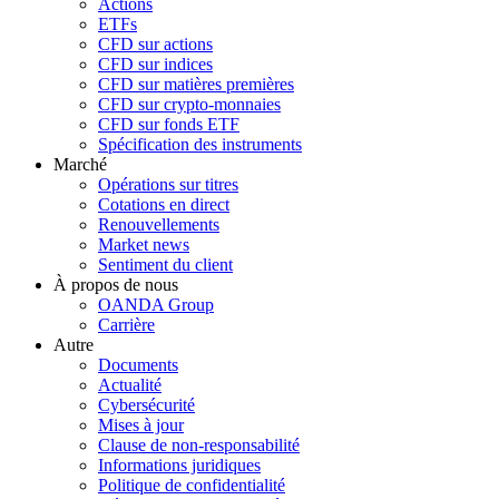
Actions
ETFs
CFD sur actions
CFD sur indices
CFD sur matières premières
CFD sur crypto-monnaies
CFD sur fonds ETF
Spécification des instruments
Marché
Opérations sur titres
Cotations en direct
Renouvellements
Market news
Sentiment du client
À propos de nous
OANDA Group
Carrière
Autre
Documents
Actualité
Cybersécurité
Mises à jour
Clause de non-responsabilité
Informations juridiques
Politique de confidentialité