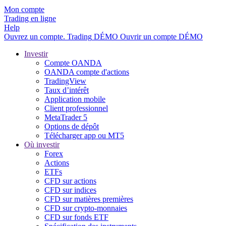
Mon compte
Trading en ligne
Help
Ouvrez un compte.
Trading
DÉMO
Ouvrir un compte DÉMO
Investir
Compte OANDA
OANDA compte d'actions
TradingView
Taux d’intérêt
Application mobile
Client professionnel
MetaTrader 5
Options de dépôt
Télécharger app ou MT5
Où investir
Forex
Actions
ETFs
CFD sur actions
CFD sur indices
CFD sur matières premières
CFD sur crypto-monnaies
CFD sur fonds ETF