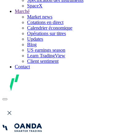
Spécification des instruments
SpaceX
Marché
Market news
Cotations en direct
Calendrier économique
Opérations sur titres
Updates
Blog
US earnings season
Learn TradingView
Client sentiment
Contact