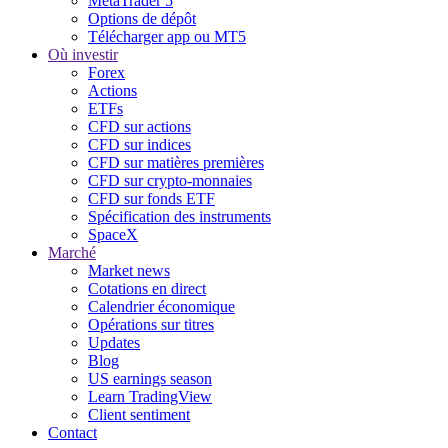
MetaTrader 5
Options de dépôt
Télécharger app ou MT5
Où investir
Forex
Actions
ETFs
CFD sur actions
CFD sur indices
CFD sur matières premières
CFD sur crypto-monnaies
CFD sur fonds ETF
Spécification des instruments
SpaceX
Marché
Market news
Cotations en direct
Calendrier économique
Opérations sur titres
Updates
Blog
US earnings season
Learn TradingView
Client sentiment
Contact