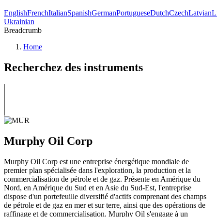
English
French
Italian
Spanish
German
Portuguese
Dutch
Czech
Latvian
L
Ukrainian
Breadcrumb
Home
Recherchez des instruments
Murphy Oil Corp
Murphy Oil Corp est une entreprise énergétique mondiale de
premier plan spécialisée dans l'exploration, la production et la
commercialisation de pétrole et de gaz. Présente en Amérique du
Nord, en Amérique du Sud et en Asie du Sud-Est, l'entreprise
dispose d'un portefeuille diversifié d'actifs comprenant des champs
de pétrole et de gaz en mer et sur terre, ainsi que des opérations de
raffinage et de commercialisation. Murphy Oil s'engage à un