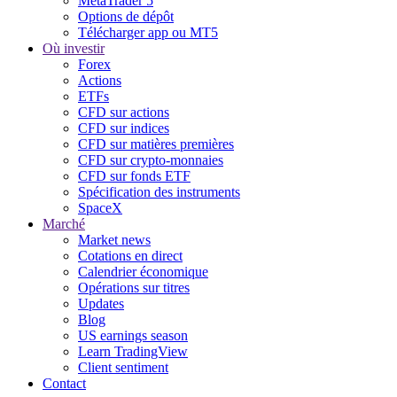
MetaTrader 5
Options de dépôt
Télécharger app ou MT5
Où investir
Forex
Actions
ETFs
CFD sur actions
CFD sur indices
CFD sur matières premières
CFD sur crypto-monnaies
CFD sur fonds ETF
Spécification des instruments
SpaceX
Marché
Market news
Cotations en direct
Calendrier économique
Opérations sur titres
Updates
Blog
US earnings season
Learn TradingView
Client sentiment
Contact