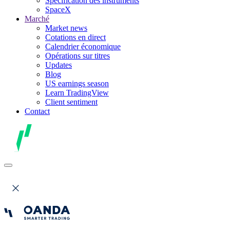
Spécification des instruments
SpaceX
Marché
Market news
Cotations en direct
Calendrier économique
Opérations sur titres
Updates
Blog
US earnings season
Learn TradingView
Client sentiment
Contact