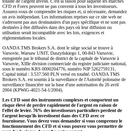
totalité de l'argent investi. C'est la raison pour laquelle les marchés
CFD et Forex peuvent ne pas convenir à tous les investisseurs.
Assurez-vous de comprendre les risques et, si nécessaire, demandez
un avis indépendant. Les informations reprises sur ce site web ne
s'adressent pas aux destinataires d'un pays spécifique et ne sont pas
destinées à être diffusées dans des pays où leur diffusion ou
utilisation serait incompatible avec les lois, exigences et
réglementations locales.
OANDA TMS Brokers S.A. dont le siège social se trouve à
Varsovie, Warsaw UNIT, Daszyńskiego 1, 00-843 Varsovie,
enregistrée par le tribunal de district de la capitale de Varsovie à
Varsovie, XIIIe division commerciale du registre judiciaire national,
sous le numéro KRS 0000204776, numéro NIP 5262759131,
Capital initial : 3.537.560 PLN versé en totalité. OANDA TMS
Brokers S.A. est soumis à la surveillance de l'Autorité polonaise de
surveillance financière sur la base d'une autorisation du 26 avril
2004 (KPWiG-4021-54-1/2004).
Les CFD sont des instruments complexes et comportent un
risque élevé de perdre rapidement de l'argent en raison de
l'effet de levier. 76% des investisseurs particuliers perdent de
l'argent lorsqu'ils investissent dans des CFD avec ce
fournisseur. Vous devez vous demander si vous comprenez le
fonctionnement des CFD et si vous pouvez vous permettre de