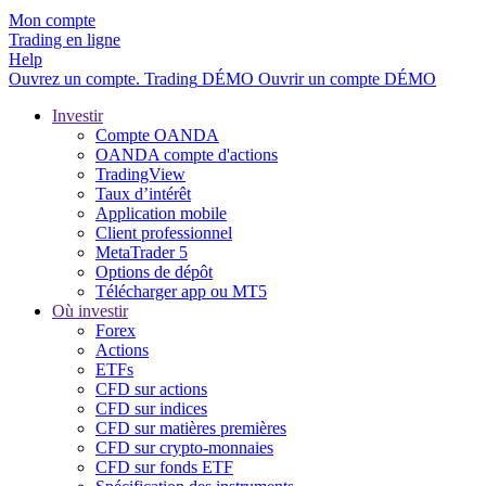
Mon compte
Trading en ligne
Help
Ouvrez un compte.
Trading
DÉMO
Ouvrir un compte DÉMO
Investir
Compte OANDA
OANDA compte d'actions
TradingView
Taux d’intérêt
Application mobile
Client professionnel
MetaTrader 5
Options de dépôt
Télécharger app ou MT5
Où investir
Forex
Actions
ETFs
CFD sur actions
CFD sur indices
CFD sur matières premières
CFD sur crypto-monnaies
CFD sur fonds ETF