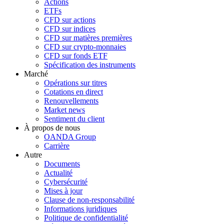
Actions
ETFs
CFD sur actions
CFD sur indices
CFD sur matières premières
CFD sur crypto-monnaies
CFD sur fonds ETF
Spécification des instruments
Marché
Opérations sur titres
Cotations en direct
Renouvellements
Market news
Sentiment du client
À propos de nous
OANDA Group
Carrière
Autre
Documents
Actualité
Cybersécurité
Mises à jour
Clause de non-responsabilité
Informations juridiques
Politique de confidentialité