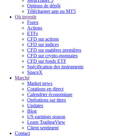
MetaTrader 5
Options de dépôt
Télécharger app ou MT5
Où investir
Forex
Actions
ETFs
CFD sur actions
CFD sur indices
CFD sur matières premières
CFD sur crypto-monnaies
CFD sur fonds ETF
Spécification des instruments
SpaceX
Marché
Market news
Cotations en direct
Calendrier économique
Opérations sur titres
Updates
Blog
US earnings season
Learn TradingView
Client sentiment
Contact