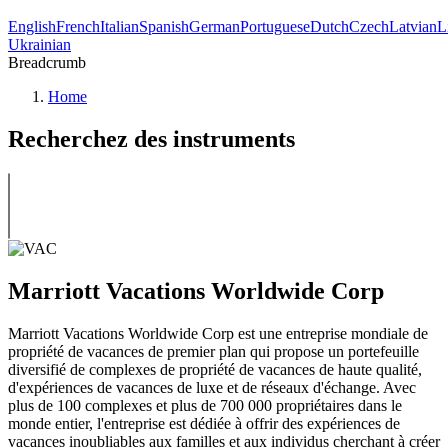
English
French
Italian
Spanish
German
Portuguese
Dutch
Czech
Latvian
L
Ukrainian
Breadcrumb
Home
Recherchez des instruments
Marriott Vacations Worldwide Corp
Marriott Vacations Worldwide Corp est une entreprise mondiale de
propriété de vacances de premier plan qui propose un portefeuille
diversifié de complexes de propriété de vacances de haute qualité,
d'expériences de vacances de luxe et de réseaux d'échange. Avec
plus de 100 complexes et plus de 700 000 propriétaires dans le
monde entier, l'entreprise est dédiée à offrir des expériences de
vacances inoubliables aux familles et aux individus cherchant à créer