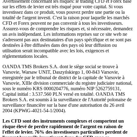
Avertissement concernant les risques: le trading CFD et Forex basé
sur les effets de levier est très risqué pour votre capital. Si vous
investissez dans ce produit, vous pouvez perdre une partie ou la
totalité de l'argent investi. C'est la raison pour laquelle les marchés
CFD et Forex peuvent ne pas convenir à tous les investisseurs.
Assurez-vous de comprendre les risques et, si nécessaire, demandez
un avis indépendant. Les informations reprises sur ce site web ne
s'adressent pas aux destinataires d'un pays spécifique et ne sont pas
destinées à être diffusées dans des pays où leur diffusion ou
utilisation serait incompatible avec les lois, exigences et
réglementations locales.
OANDA TMS Brokers S.A. dont le siège social se trouve à
Varsovie, Warsaw UNIT, Daszyńskiego 1, 00-843 Varsovie,
enregistrée par le tribunal de district de la capitale de Varsovie à
Varsovie, XIIIe division commerciale du registre judiciaire national,
sous le numéro KRS 0000204776, numéro NIP 5262759131,
Capital initial : 3.537.560 PLN versé en totalité. OANDA TMS
Brokers S.A. est soumis à la surveillance de l'Autorité polonaise de
surveillance financière sur la base d'une autorisation du 26 avril
2004 (KPWiG-4021-54-1/2004).
Les CFD sont des instruments complexes et comportent un
risque élevé de perdre rapidement de l'argent en raison de
l'effet de levier. 76% des investisseurs particuliers perdent de