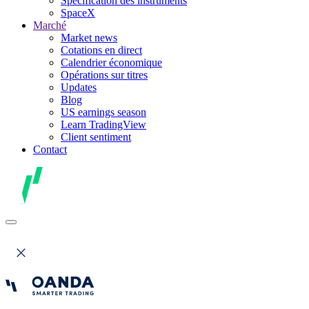
Spécification des instruments
SpaceX
Marché
Market news
Cotations en direct
Calendrier économique
Opérations sur titres
Updates
Blog
US earnings season
Learn TradingView
Client sentiment
Contact