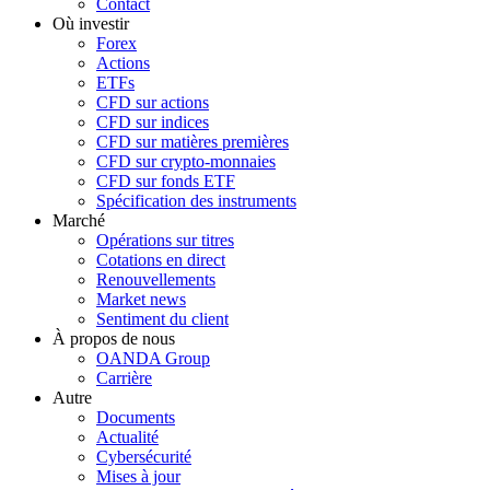
Contact
Où investir
Forex
Actions
ETFs
CFD sur actions
CFD sur indices
CFD sur matières premières
CFD sur crypto-monnaies
CFD sur fonds ETF
Spécification des instruments
Marché
Opérations sur titres
Cotations en direct
Renouvellements
Market news
Sentiment du client
À propos de nous
OANDA Group
Carrière
Autre
Documents
Actualité
Cybersécurité
Mises à jour