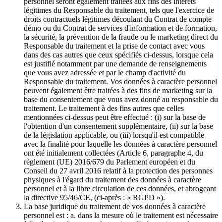
personnel seront également traitées aux fins des intérêts
légitimes du Responsable du traitement, tels que l'exercice de
droits contractuels légitimes découlant du Contrat de compte
démo ou du Contrat de services d'information et de formation,
la sécurité, la prévention de la fraude ou le marketing direct du
Responsable du traitement et la prise de contact avec vous
dans des cas autres que ceux spécifiés ci-dessus, lorsque cela
est justifié notamment par une demande de renseignements
que vous avez adressée et par le champ d'activité du
Responsable du traitement. Vos données à caractère personnel
peuvent également être traitées à des fins de marketing sur la
base du consentement que vous avez donné au responsable du
traitement. Le traitement à des fins autres que celles
mentionnées ci-dessus peut être effectué : (i) sur la base de
l'obtention d'un consentement supplémentaire, (ii) sur la base
de la législation applicable, ou (iii) lorsqu'il est compatible
avec la finalité pour laquelle les données à caractère personnel
ont été initialement collectées (Article 6, paragraphe 4, du
règlement (UE) 2016/679 du Parlement européen et du
Conseil du 27 avril 2016 relatif à la protection des personnes
physiques à l'égard du traitement des données à caractère
personnel et à la libre circulation de ces données, et abrogeant
la directive 95/46/CE, (ci-après : « RGPD »).
La base juridique du traitement de vos données à caractère
personnel est : a. dans la mesure où le traitement est nécessaire