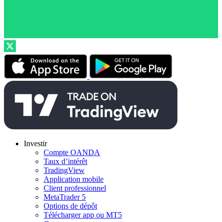
Investir
Compte OANDA
Taux d’intérêt
TradingView
Application mobile
Client professionnel
MetaTrader 5
Options de dépôt
Télécharger app ou MT5