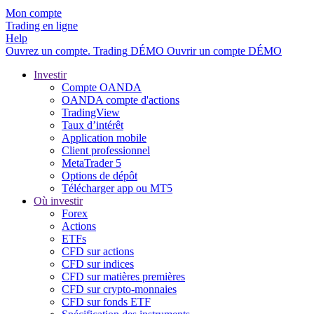
Mon compte
Trading en ligne
Help
Ouvrez un compte.
Trading
DÉMO
Ouvrir un compte DÉMO
Investir
Compte OANDA
OANDA compte d'actions
TradingView
Taux d’intérêt
Application mobile
Client professionnel
MetaTrader 5
Options de dépôt
Télécharger app ou MT5
Où investir
Forex
Actions
ETFs
CFD sur actions
CFD sur indices
CFD sur matières premières
CFD sur crypto-monnaies
CFD sur fonds ETF