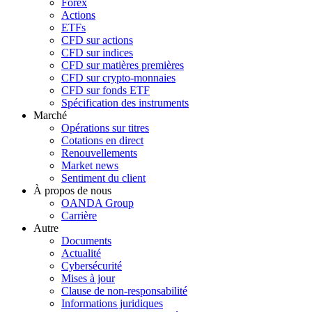
Forex
Actions
ETFs
CFD sur actions
CFD sur indices
CFD sur matières premières
CFD sur crypto-monnaies
CFD sur fonds ETF
Spécification des instruments
Marché
Opérations sur titres
Cotations en direct
Renouvellements
Market news
Sentiment du client
À propos de nous
OANDA Group
Carrière
Autre
Documents
Actualité
Cybersécurité
Mises à jour
Clause de non-responsabilité
Informations juridiques