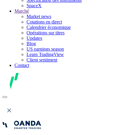
Spécification des instruments
SpaceX
Marché
Market news
Cotations en direct
Calendrier économique
Opérations sur titres
Updates
Blog
US earnings season
Learn TradingView
Client sentiment
Contact