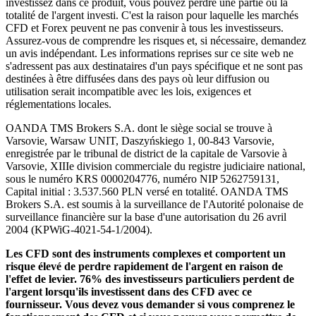
investissez dans ce produit, vous pouvez perdre une partie ou la
totalité de l'argent investi. C'est la raison pour laquelle les marchés
CFD et Forex peuvent ne pas convenir à tous les investisseurs.
Assurez-vous de comprendre les risques et, si nécessaire, demandez
un avis indépendant. Les informations reprises sur ce site web ne
s'adressent pas aux destinataires d'un pays spécifique et ne sont pas
destinées à être diffusées dans des pays où leur diffusion ou
utilisation serait incompatible avec les lois, exigences et
réglementations locales.
OANDA TMS Brokers S.A. dont le siège social se trouve à
Varsovie, Warsaw UNIT, Daszyńskiego 1, 00-843 Varsovie,
enregistrée par le tribunal de district de la capitale de Varsovie à
Varsovie, XIIIe division commerciale du registre judiciaire national,
sous le numéro KRS 0000204776, numéro NIP 5262759131,
Capital initial : 3.537.560 PLN versé en totalité. OANDA TMS
Brokers S.A. est soumis à la surveillance de l'Autorité polonaise de
surveillance financière sur la base d'une autorisation du 26 avril
2004 (KPWiG-4021-54-1/2004).
Les CFD sont des instruments complexes et comportent un
risque élevé de perdre rapidement de l'argent en raison de
l'effet de levier. 76% des investisseurs particuliers perdent de
l'argent lorsqu'ils investissent dans des CFD avec ce
fournisseur. Vous devez vous demander si vous comprenez le