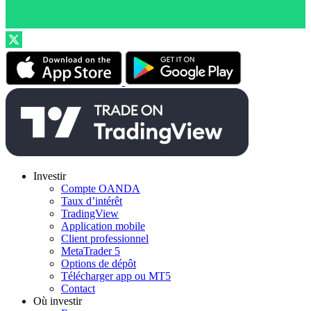
Investir
Compte OANDA
Taux d’intérêt
TradingView
Application mobile
Client professionnel
MetaTrader 5
Options de dépôt
Télécharger app ou MT5
Contact
Où investir