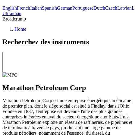
English
French
Italian
Spanish
German
Portuguese
Dutch
Czech
Latvian
L
Ukrainian
Breadcrumb
Home
Recherchez des instruments
Marathon Petroleum Corp
Marathon Petroleum Corp est une entreprise énergétique américaine
de premier plan, dont le siège social est situé à Findlay, dans l'Ohio.
Fondée en 1887, l'entreprise est devenue l'une des plus grandes
entreprises intégrées en aval du secteur énergétique aux États-Unis.
Marathon Petroleum exploite un réseau de raffineries, de pipelines et
de terminaux à travers le pays, produisant une large gamme de
produits pétroliers, notamment de l'essence, du diesel, du