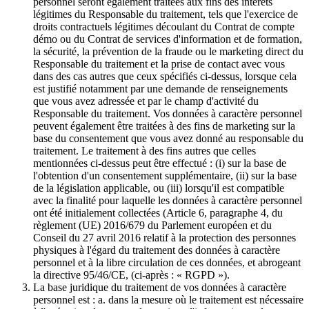
personnel seront également traitées aux fins des intérêts
légitimes du Responsable du traitement, tels que l'exercice de
droits contractuels légitimes découlant du Contrat de compte
démo ou du Contrat de services d'information et de formation,
la sécurité, la prévention de la fraude ou le marketing direct du
Responsable du traitement et la prise de contact avec vous
dans des cas autres que ceux spécifiés ci-dessus, lorsque cela
est justifié notamment par une demande de renseignements
que vous avez adressée et par le champ d'activité du
Responsable du traitement. Vos données à caractère personnel
peuvent également être traitées à des fins de marketing sur la
base du consentement que vous avez donné au responsable du
traitement. Le traitement à des fins autres que celles
mentionnées ci-dessus peut être effectué : (i) sur la base de
l'obtention d'un consentement supplémentaire, (ii) sur la base
de la législation applicable, ou (iii) lorsqu'il est compatible
avec la finalité pour laquelle les données à caractère personnel
ont été initialement collectées (Article 6, paragraphe 4, du
règlement (UE) 2016/679 du Parlement européen et du
Conseil du 27 avril 2016 relatif à la protection des personnes
physiques à l'égard du traitement des données à caractère
personnel et à la libre circulation de ces données, et abrogeant
la directive 95/46/CE, (ci-après : « RGPD »).
La base juridique du traitement de vos données à caractère
personnel est : a. dans la mesure où le traitement est nécessaire