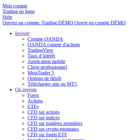
Mon compte
Trading en ligne
Help
Ouvrez un compte.
Trading
DÉMO
Ouvrir un compte DÉMO
Investir
Compte OANDA
OANDA compte d'actions
TradingView
Taux d’intérêt
Application mobile
Client professionnel
MetaTrader 5
Options de dépôt
Télécharger app ou MT5
Où investir
Forex
Actions
ETFs
CFD sur actions
CFD sur indices
CFD sur matières premières
CFD sur crypto-monnaies
CFD sur fonds ETF