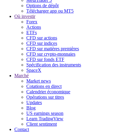
MetaTrader 5
Options de dépôt
Télécharger app ou MT5
Où investir
Forex
Actions
ETFs
CFD sur actions
CFD sur indices
CFD sur matières premières
CFD sur crypto-monnaies
CFD sur fonds ETF
Spécification des instruments
SpaceX
Marché
Market news
Cotations en direct
Calendrier économique
Opérations sur titres
Updates
Blog
US earnings season
Learn TradingView
Client sentiment
Contact