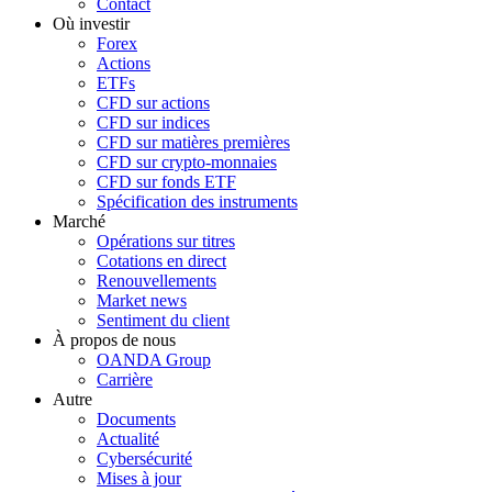
Contact
Où investir
Forex
Actions
ETFs
CFD sur actions
CFD sur indices
CFD sur matières premières
CFD sur crypto-monnaies
CFD sur fonds ETF
Spécification des instruments
Marché
Opérations sur titres
Cotations en direct
Renouvellements
Market news
Sentiment du client
À propos de nous
OANDA Group
Carrière
Autre
Documents
Actualité
Cybersécurité
Mises à jour