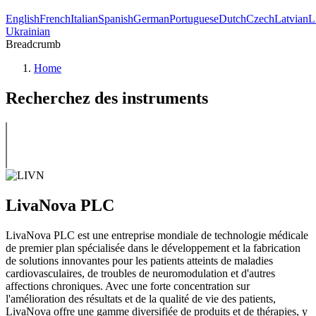
English
French
Italian
Spanish
German
Portuguese
Dutch
Czech
Latvian
L
Ukrainian
Breadcrumb
Home
Recherchez des instruments
LivaNova PLC
LivaNova PLC est une entreprise mondiale de technologie médicale
de premier plan spécialisée dans le développement et la fabrication
de solutions innovantes pour les patients atteints de maladies
cardiovasculaires, de troubles de neuromodulation et d'autres
affections chroniques. Avec une forte concentration sur
l'amélioration des résultats et de la qualité de vie des patients,
LivaNova offre une gamme diversifiée de produits et de thérapies, y