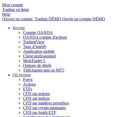
Mon compte
Trading en ligne
Help
Ouvrez un compte.
Trading
DÉMO
Ouvrir un compte DÉMO
Investir
Compte OANDA
OANDA compte d'actions
TradingView
Taux d’intérêt
Application mobile
Client professionnel
MetaTrader 5
Options de dépôt
Télécharger app ou MT5
Où investir
Forex
Actions
ETFs
CFD sur actions
CFD sur indices
CFD sur matières premières
CFD sur crypto-monnaies
CFD sur fonds ETF