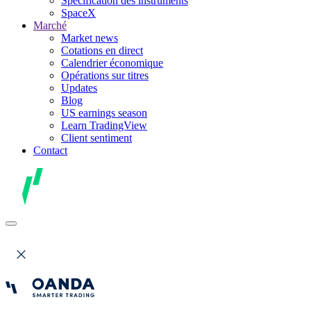
Spécification des instruments
SpaceX
Marché
Market news
Cotations en direct
Calendrier économique
Opérations sur titres
Updates
Blog
US earnings season
Learn TradingView
Client sentiment
Contact