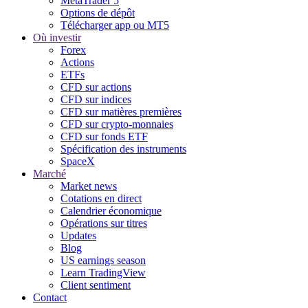
MetaTrader 5
Options de dépôt
Télécharger app ou MT5
Où investir
Forex
Actions
ETFs
CFD sur actions
CFD sur indices
CFD sur matières premières
CFD sur crypto-monnaies
CFD sur fonds ETF
Spécification des instruments
SpaceX
Marché
Market news
Cotations en direct
Calendrier économique
Opérations sur titres
Updates
Blog
US earnings season
Learn TradingView
Client sentiment
Contact