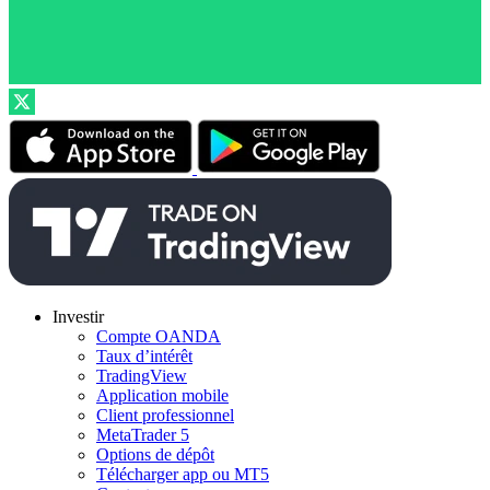
Investir
Compte OANDA
Taux d’intérêt
TradingView
Application mobile
Client professionnel
MetaTrader 5
Options de dépôt
Télécharger app ou MT5