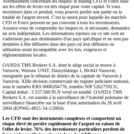
Avertissement concernant les risques: le trading CFD et Forex basé
sur les effets de levier est très risqué pour votre capital. Si vous
investissez dans ce produit, vous pouvez perdre une partie ou la
totalité de l'argent investi. C'est la raison pour laquelle les marchés
CFD et Forex peuvent ne pas convenir à tous les investisseurs.
Assurez-vous de comprendre les risques et, si nécessaire, demandez
un avis indépendant. Les informations reprises sur ce site web ne
s'adressent pas aux destinataires d'un pays spécifique et ne sont pas
destinées à être diffusées dans des pays où leur diffusion ou
utilisation serait incompatible avec les lois, exigences et
réglementations locales.
OANDA TMS Brokers S.A. dont le siège social se trouve à
Varsovie, Warsaw UNIT, Daszyńskiego 1, 00-843 Varsovie,
enregistrée par le tribunal de district de la capitale de Varsovie à
Varsovie, XIIIe division commerciale du registre judiciaire national,
sous le numéro KRS 0000204776, numéro NIP 5262759131,
Capital initial : 3.537.560 PLN versé en totalité. OANDA TMS
Brokers S.A. est soumis à la surveillance de l'Autorité polonaise de
surveillance financière sur la base d'une autorisation du 26 avril
2004 (KPWiG-4021-54-1/2004).
Les CFD sont des instruments complexes et comportent un
risque élevé de perdre rapidement de l'argent en raison de
l'effet de levier. 76% des investisseurs particuliers perdent de