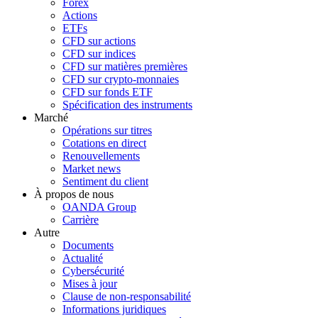
Forex
Actions
ETFs
CFD sur actions
CFD sur indices
CFD sur matières premières
CFD sur crypto-monnaies
CFD sur fonds ETF
Spécification des instruments
Marché
Opérations sur titres
Cotations en direct
Renouvellements
Market news
Sentiment du client
À propos de nous
OANDA Group
Carrière
Autre
Documents
Actualité
Cybersécurité
Mises à jour
Clause de non-responsabilité
Informations juridiques