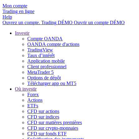
Mon compte
Trading en ligne
Help
Ouvrez un compte.
Trading
DÉMO
Ouvrir un compte DÉMO
Investir
Compte OANDA
OANDA compte d'actions
TradingView
Taux d’intérêt
Application mobile
Client professionnel
MetaTrader 5
Options de dépôt
Télécharger app ou MT5
Où investir
Forex
Actions
ETFs
CFD sur actions
CFD sur indices
CFD sur matières premières
CFD sur crypto-monnaies
CFD sur fonds ETF