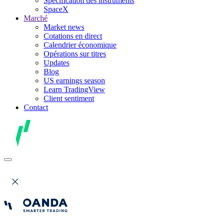
Spécification des instruments
SpaceX
Marché
Market news
Cotations en direct
Calendrier économique
Opérations sur titres
Updates
Blog
US earnings season
Learn TradingView
Client sentiment
Contact