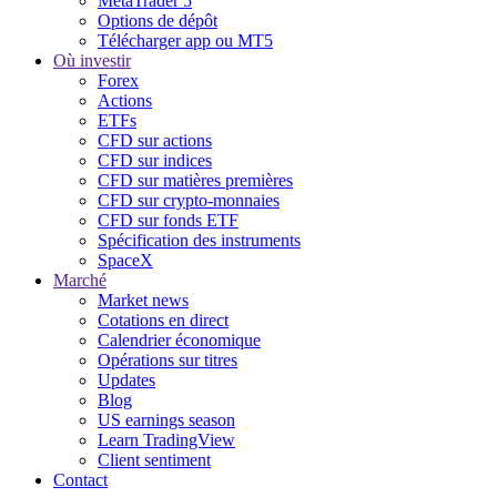
MetaTrader 5
Options de dépôt
Télécharger app ou MT5
Où investir
Forex
Actions
ETFs
CFD sur actions
CFD sur indices
CFD sur matières premières
CFD sur crypto-monnaies
CFD sur fonds ETF
Spécification des instruments
SpaceX
Marché
Market news
Cotations en direct
Calendrier économique
Opérations sur titres
Updates
Blog
US earnings season
Learn TradingView
Client sentiment
Contact