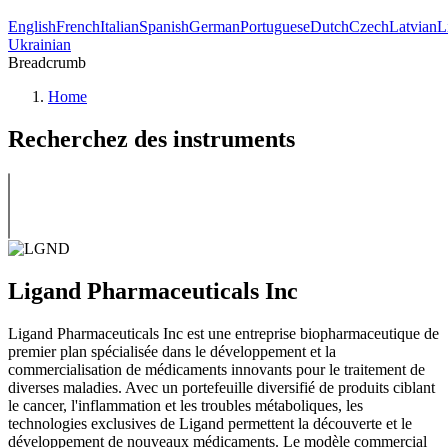
English
French
Italian
Spanish
German
Portuguese
Dutch
Czech
Latvian
L
Ukrainian
Breadcrumb
Home
Recherchez des instruments
Ligand Pharmaceuticals Inc
Ligand Pharmaceuticals Inc est une entreprise biopharmaceutique de
premier plan spécialisée dans le développement et la
commercialisation de médicaments innovants pour le traitement de
diverses maladies. Avec un portefeuille diversifié de produits ciblant
le cancer, l'inflammation et les troubles métaboliques, les
technologies exclusives de Ligand permettent la découverte et le
développement de nouveaux médicaments. Le modèle commercial