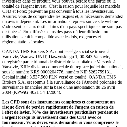
investissez dans ce produit, vous pouvez perdre une partie ou la
totalité de l'argent investi. C'est la raison pour laquelle les marchés
CFD et Forex peuvent ne pas convenir à tous les investisseurs.
Assurez-vous de comprendre les risques et, si nécessaire, demandez
un avis indépendant. Les informations reprises sur ce site web ne
s'adressent pas aux destinataires d'un pays spécifique et ne sont pas
destinées à être diffusées dans des pays où leur diffusion ou
utilisation serait incompatible avec les lois, exigences et
réglementations locales.
OANDA TMS Brokers S.A. dont le siège social se trouve à
Varsovie, Warsaw UNIT, Daszyńskiego 1, 00-843 Varsovie,
enregistrée par le tribunal de district de la capitale de Varsovie à
Varsovie, XIIIe division commerciale du registre judiciaire national,
sous le numéro KRS 0000204776, numéro NIP 5262759131,
Capital initial : 3.537.560 PLN versé en totalité. OANDA TMS
Brokers S.A. est soumis à la surveillance de l'Autorité polonaise de
surveillance financière sur la base d'une autorisation du 26 avril
2004 (KPWiG-4021-54-1/2004).
Les CFD sont des instruments complexes et comportent un
risque élevé de perdre rapidement de l'argent en raison de
l'effet de levier. 76% des investisseurs particuliers perdent de
l'argent lorsqu'ils investissent dans des CFD avec ce
fournisseur. Vous devez vous demander si vous comprenez le