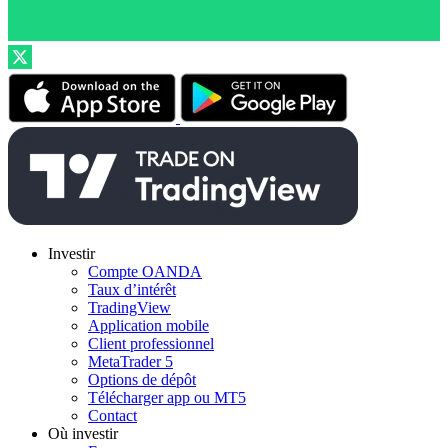
Investir
Compte OANDA
Taux d’intérêt
TradingView
Application mobile
Client professionnel
MetaTrader 5
Options de dépôt
Télécharger app ou MT5
Contact
Où investir