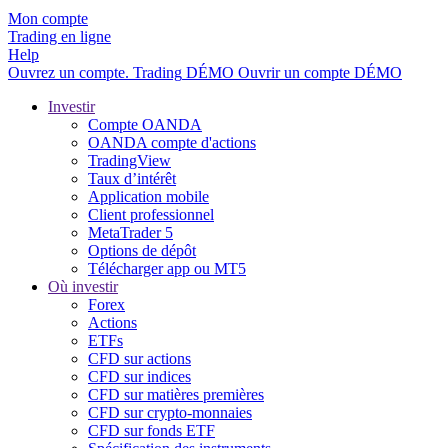
Mon compte
Trading en ligne
Help
Ouvrez un compte.
Trading
DÉMO
Ouvrir un compte DÉMO
Investir
Compte OANDA
OANDA compte d'actions
TradingView
Taux d’intérêt
Application mobile
Client professionnel
MetaTrader 5
Options de dépôt
Télécharger app ou MT5
Où investir
Forex
Actions
ETFs
CFD sur actions
CFD sur indices
CFD sur matières premières
CFD sur crypto-monnaies
CFD sur fonds ETF