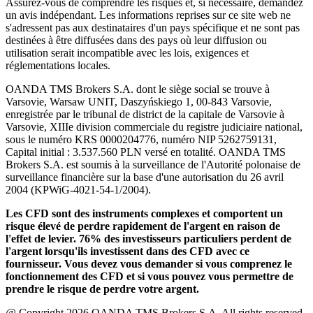
Assurez-vous de comprendre les risques et, si nécessaire, demandez
un avis indépendant. Les informations reprises sur ce site web ne
s'adressent pas aux destinataires d'un pays spécifique et ne sont pas
destinées à être diffusées dans des pays où leur diffusion ou
utilisation serait incompatible avec les lois, exigences et
réglementations locales.
OANDA TMS Brokers S.A. dont le siège social se trouve à
Varsovie, Warsaw UNIT, Daszyńskiego 1, 00-843 Varsovie,
enregistrée par le tribunal de district de la capitale de Varsovie à
Varsovie, XIIIe division commerciale du registre judiciaire national,
sous le numéro KRS 0000204776, numéro NIP 5262759131,
Capital initial : 3.537.560 PLN versé en totalité. OANDA TMS
Brokers S.A. est soumis à la surveillance de l'Autorité polonaise de
surveillance financière sur la base d'une autorisation du 26 avril
2004 (KPWiG-4021-54-1/2004).
Les CFD sont des instruments complexes et comportent un
risque élevé de perdre rapidement de l'argent en raison de
l'effet de levier. 76% des investisseurs particuliers perdent de
l'argent lorsqu'ils investissent dans des CFD avec ce
fournisseur. Vous devez vous demander si vous comprenez le
fonctionnement des CFD et si vous pouvez vous permettre de
prendre le risque de perdre votre argent.
@ Copyright 2026 OANDA TMS Brokers S.A. All rights reserved.