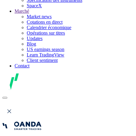
Spécification des instruments
SpaceX
Marché
Market news
Cotations en direct
Calendrier économique
Opérations sur titres
Updates
Blog
US earnings season
Learn TradingView
Client sentiment
Contact