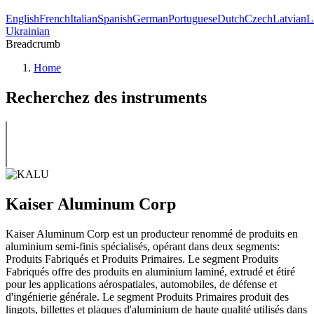
English
French
Italian
Spanish
German
Portuguese
Dutch
Czech
Latvian
L
Ukrainian
Breadcrumb
Home
Recherchez des instruments
Kaiser Aluminum Corp
Kaiser Aluminum Corp est un producteur renommé de produits en
aluminium semi-finis spécialisés, opérant dans deux segments:
Produits Fabriqués et Produits Primaires. Le segment Produits
Fabriqués offre des produits en aluminium laminé, extrudé et étiré
pour les applications aérospatiales, automobiles, de défense et
d'ingénierie générale. Le segment Produits Primaires produit des
lingots, billettes et plaques d'aluminium de haute qualité utilisés dans