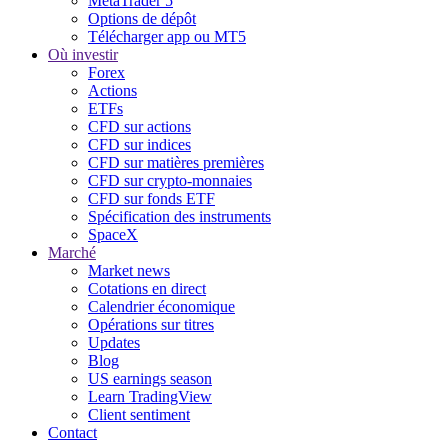
MetaTrader 5
Options de dépôt
Télécharger app ou MT5
Où investir
Forex
Actions
ETFs
CFD sur actions
CFD sur indices
CFD sur matières premières
CFD sur crypto-monnaies
CFD sur fonds ETF
Spécification des instruments
SpaceX
Marché
Market news
Cotations en direct
Calendrier économique
Opérations sur titres
Updates
Blog
US earnings season
Learn TradingView
Client sentiment
Contact