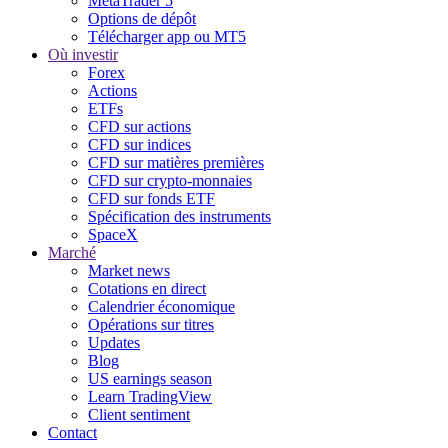
MetaTrader 5
Options de dépôt
Télécharger app ou MT5
Où investir
Forex
Actions
ETFs
CFD sur actions
CFD sur indices
CFD sur matières premières
CFD sur crypto-monnaies
CFD sur fonds ETF
Spécification des instruments
SpaceX
Marché
Market news
Cotations en direct
Calendrier économique
Opérations sur titres
Updates
Blog
US earnings season
Learn TradingView
Client sentiment
Contact