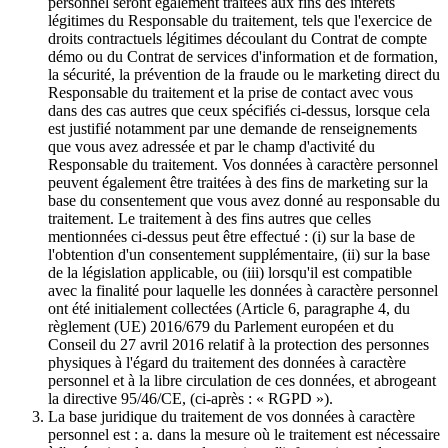
personnel seront également traitées aux fins des intérêts
légitimes du Responsable du traitement, tels que l'exercice de
droits contractuels légitimes découlant du Contrat de compte
démo ou du Contrat de services d'information et de formation,
la sécurité, la prévention de la fraude ou le marketing direct du
Responsable du traitement et la prise de contact avec vous
dans des cas autres que ceux spécifiés ci-dessus, lorsque cela
est justifié notamment par une demande de renseignements
que vous avez adressée et par le champ d'activité du
Responsable du traitement. Vos données à caractère personnel
peuvent également être traitées à des fins de marketing sur la
base du consentement que vous avez donné au responsable du
traitement. Le traitement à des fins autres que celles
mentionnées ci-dessus peut être effectué : (i) sur la base de
l'obtention d'un consentement supplémentaire, (ii) sur la base
de la législation applicable, ou (iii) lorsqu'il est compatible
avec la finalité pour laquelle les données à caractère personnel
ont été initialement collectées (Article 6, paragraphe 4, du
règlement (UE) 2016/679 du Parlement européen et du
Conseil du 27 avril 2016 relatif à la protection des personnes
physiques à l'égard du traitement des données à caractère
personnel et à la libre circulation de ces données, et abrogeant
la directive 95/46/CE, (ci-après : « RGPD »).
La base juridique du traitement de vos données à caractère
personnel est : a. dans la mesure où le traitement est nécessaire