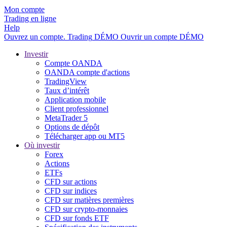
Mon compte
Trading en ligne
Help
Ouvrez un compte.
Trading
DÉMO
Ouvrir un compte DÉMO
Investir
Compte OANDA
OANDA compte d'actions
TradingView
Taux d’intérêt
Application mobile
Client professionnel
MetaTrader 5
Options de dépôt
Télécharger app ou MT5
Où investir
Forex
Actions
ETFs
CFD sur actions
CFD sur indices
CFD sur matières premières
CFD sur crypto-monnaies
CFD sur fonds ETF