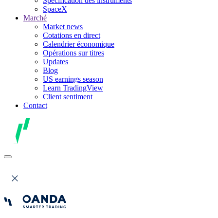
Spécification des instruments
SpaceX
Marché
Market news
Cotations en direct
Calendrier économique
Opérations sur titres
Updates
Blog
US earnings season
Learn TradingView
Client sentiment
Contact