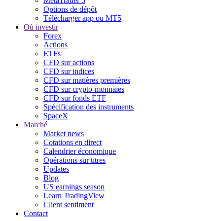
MetaTrader 5
Options de dépôt
Télécharger app ou MT5
Où investir
Forex
Actions
ETFs
CFD sur actions
CFD sur indices
CFD sur matières premières
CFD sur crypto-monnaies
CFD sur fonds ETF
Spécification des instruments
SpaceX
Marché
Market news
Cotations en direct
Calendrier économique
Opérations sur titres
Updates
Blog
US earnings season
Learn TradingView
Client sentiment
Contact