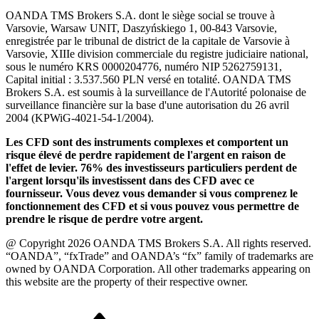
OANDA TMS Brokers S.A. dont le siège social se trouve à
Varsovie, Warsaw UNIT, Daszyńskiego 1, 00-843 Varsovie,
enregistrée par le tribunal de district de la capitale de Varsovie à
Varsovie, XIIIe division commerciale du registre judiciaire national,
sous le numéro KRS 0000204776, numéro NIP 5262759131,
Capital initial : 3.537.560 PLN versé en totalité. OANDA TMS
Brokers S.A. est soumis à la surveillance de l'Autorité polonaise de
surveillance financière sur la base d'une autorisation du 26 avril
2004 (KPWiG-4021-54-1/2004).
Les CFD sont des instruments complexes et comportent un
risque élevé de perdre rapidement de l'argent en raison de
l'effet de levier. 76% des investisseurs particuliers perdent de
l'argent lorsqu'ils investissent dans des CFD avec ce
fournisseur. Vous devez vous demander si vous comprenez le
fonctionnement des CFD et si vous pouvez vous permettre de
prendre le risque de perdre votre argent.
@ Copyright 2026 OANDA TMS Brokers S.A. All rights reserved.
“OANDA”, “fxTrade” and OANDA’s “fx” family of trademarks are
owned by OANDA Corporation. All other trademarks appearing on
this website are the property of their respective owner.