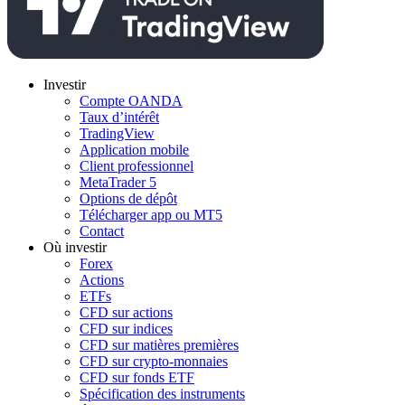
Investir
Compte OANDA
Taux d’intérêt
TradingView
Application mobile
Client professionnel
MetaTrader 5
Options de dépôt
Télécharger app ou MT5
Contact
Où investir
Forex
Actions
ETFs
CFD sur actions
CFD sur indices
CFD sur matières premières
CFD sur crypto-monnaies
CFD sur fonds ETF
Spécification des instruments