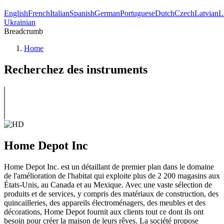
English
French
Italian
Spanish
German
Portuguese
Dutch
Czech
Latvian
L
Ukrainian
Breadcrumb
Home
Recherchez des instruments
Home Depot Inc
Home Depot Inc. est un détaillant de premier plan dans le domaine
de l'amélioration de l'habitat qui exploite plus de 2 200 magasins aux
États-Unis, au Canada et au Mexique. Avec une vaste sélection de
produits et de services, y compris des matériaux de construction, des
quincailleries, des appareils électroménagers, des meubles et des
décorations, Home Depot fournit aux clients tout ce dont ils ont
besoin pour créer la maison de leurs rêves. La société propose