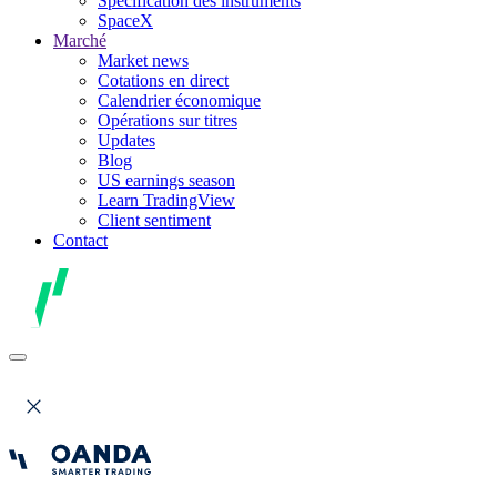
Spécification des instruments
SpaceX
Marché
Market news
Cotations en direct
Calendrier économique
Opérations sur titres
Updates
Blog
US earnings season
Learn TradingView
Client sentiment
Contact