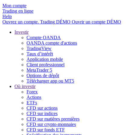
Mon compte
Trading en ligne
Help
Ouvrez un compte.
Trading
DÉMO
Ouvrir un compte DÉMO
Investir
Compte OANDA
OANDA compte d'actions
TradingView
Taux d’intérêt
Application mobile
Client professionnel
MetaTrader 5
Options de dépôt
Télécharger app ou MT5
Où investir
Forex
Actions
ETFs
CFD sur actions
CFD sur indices
CFD sur matières premières
CFD sur crypto-monnaies
CFD sur fonds ETF