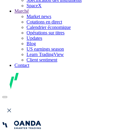
Spécification des instruments
SpaceX
Marché
Market news
Cotations en direct
Calendrier économique
Opérations sur titres
Updates
Blog
US earnings season
Learn TradingView
Client sentiment
Contact