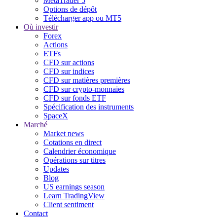
MetaTrader 5
Options de dépôt
Télécharger app ou MT5
Où investir
Forex
Actions
ETFs
CFD sur actions
CFD sur indices
CFD sur matières premières
CFD sur crypto-monnaies
CFD sur fonds ETF
Spécification des instruments
SpaceX
Marché
Market news
Cotations en direct
Calendrier économique
Opérations sur titres
Updates
Blog
US earnings season
Learn TradingView
Client sentiment
Contact