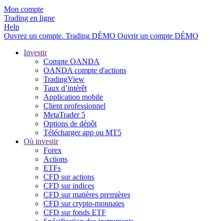
Mon compte
Trading en ligne
Help
Ouvrez un compte.
Trading
DÉMO
Ouvrir un compte DÉMO
Investir
Compte OANDA
OANDA compte d'actions
TradingView
Taux d’intérêt
Application mobile
Client professionnel
MetaTrader 5
Options de dépôt
Télécharger app ou MT5
Où investir
Forex
Actions
ETFs
CFD sur actions
CFD sur indices
CFD sur matières premières
CFD sur crypto-monnaies
CFD sur fonds ETF