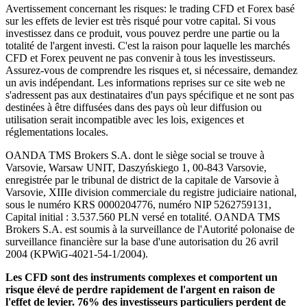
Avertissement concernant les risques: le trading CFD et Forex basé
sur les effets de levier est très risqué pour votre capital. Si vous
investissez dans ce produit, vous pouvez perdre une partie ou la
totalité de l'argent investi. C'est la raison pour laquelle les marchés
CFD et Forex peuvent ne pas convenir à tous les investisseurs.
Assurez-vous de comprendre les risques et, si nécessaire, demandez
un avis indépendant. Les informations reprises sur ce site web ne
s'adressent pas aux destinataires d'un pays spécifique et ne sont pas
destinées à être diffusées dans des pays où leur diffusion ou
utilisation serait incompatible avec les lois, exigences et
réglementations locales.
OANDA TMS Brokers S.A. dont le siège social se trouve à
Varsovie, Warsaw UNIT, Daszyńskiego 1, 00-843 Varsovie,
enregistrée par le tribunal de district de la capitale de Varsovie à
Varsovie, XIIIe division commerciale du registre judiciaire national,
sous le numéro KRS 0000204776, numéro NIP 5262759131,
Capital initial : 3.537.560 PLN versé en totalité. OANDA TMS
Brokers S.A. est soumis à la surveillance de l'Autorité polonaise de
surveillance financière sur la base d'une autorisation du 26 avril
2004 (KPWiG-4021-54-1/2004).
Les CFD sont des instruments complexes et comportent un
risque élevé de perdre rapidement de l'argent en raison de
l'effet de levier. 76% des investisseurs particuliers perdent de