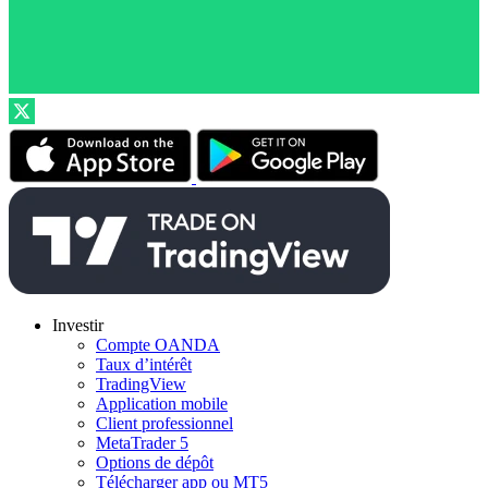
Investir
Compte OANDA
Taux d’intérêt
TradingView
Application mobile
Client professionnel
MetaTrader 5
Options de dépôt
Télécharger app ou MT5