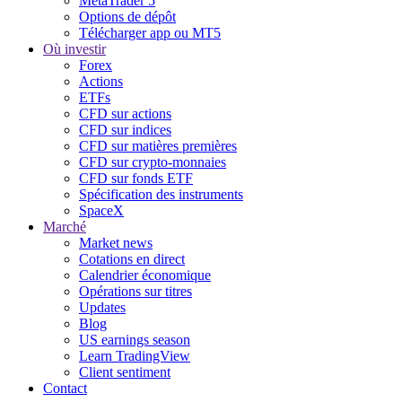
MetaTrader 5
Options de dépôt
Télécharger app ou MT5
Où investir
Forex
Actions
ETFs
CFD sur actions
CFD sur indices
CFD sur matières premières
CFD sur crypto-monnaies
CFD sur fonds ETF
Spécification des instruments
SpaceX
Marché
Market news
Cotations en direct
Calendrier économique
Opérations sur titres
Updates
Blog
US earnings season
Learn TradingView
Client sentiment
Contact