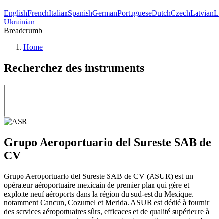
English
French
Italian
Spanish
German
Portuguese
Dutch
Czech
Latvian
L
Ukrainian
Breadcrumb
Home
Recherchez des instruments
Grupo Aeroportuario del Sureste SAB de
CV
Grupo Aeroportuario del Sureste SAB de CV (ASUR) est un
opérateur aéroportuaire mexicain de premier plan qui gère et
exploite neuf aéroports dans la région du sud-est du Mexique,
notamment Cancun, Cozumel et Merida. ASUR est dédié à fournir
des services aéroportuaires sûrs, efficaces et de qualité supérieure à