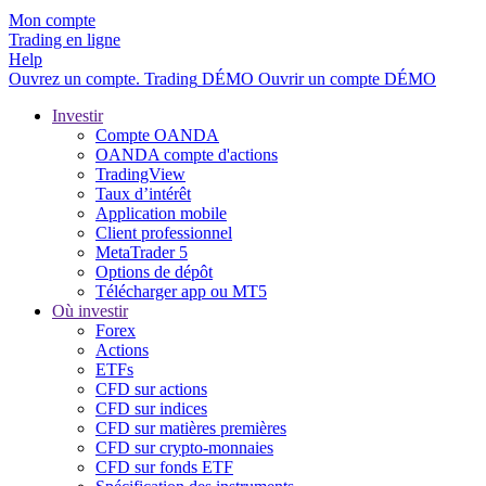
Mon compte
Trading en ligne
Help
Ouvrez un compte.
Trading
DÉMO
Ouvrir un compte DÉMO
Investir
Compte OANDA
OANDA compte d'actions
TradingView
Taux d’intérêt
Application mobile
Client professionnel
MetaTrader 5
Options de dépôt
Télécharger app ou MT5
Où investir
Forex
Actions
ETFs
CFD sur actions
CFD sur indices
CFD sur matières premières
CFD sur crypto-monnaies
CFD sur fonds ETF