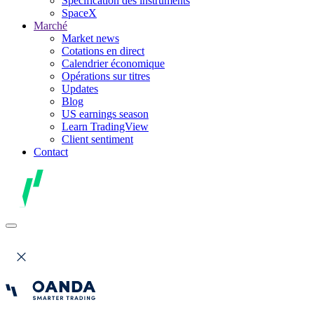
Spécification des instruments
SpaceX
Marché
Market news
Cotations en direct
Calendrier économique
Opérations sur titres
Updates
Blog
US earnings season
Learn TradingView
Client sentiment
Contact