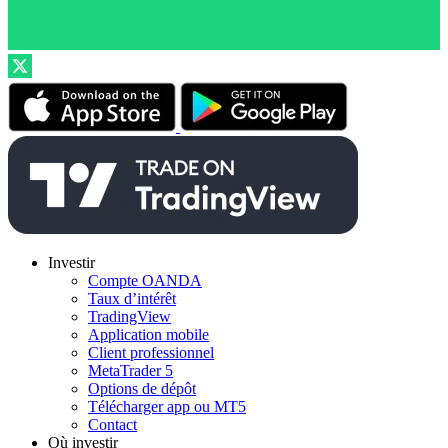
Investir
Compte OANDA
Taux d’intérêt
TradingView
Application mobile
Client professionnel
MetaTrader 5
Options de dépôt
Télécharger app ou MT5
Contact
Où investir