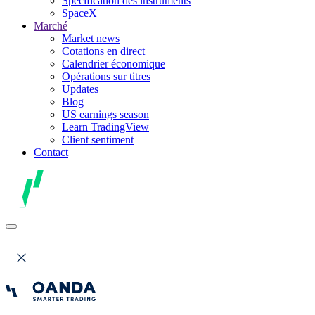
Spécification des instruments
SpaceX
Marché
Market news
Cotations en direct
Calendrier économique
Opérations sur titres
Updates
Blog
US earnings season
Learn TradingView
Client sentiment
Contact