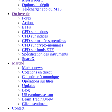
MetaTrader 5
Options de dépôt
Télécharger app ou MT5
Où investir
Forex
Actions
ETFs
CFD sur actions
CFD sur indices
CFD sur matières premières
CFD sur crypto-monnaies
CFD sur fonds ETF
Spécification des instruments
SpaceX
Marché
Market news
Cotations en direct
Calendrier économique
Opérations sur titres
Updates
Blog
US earnings season
Learn TradingView
Client sentiment
Contact