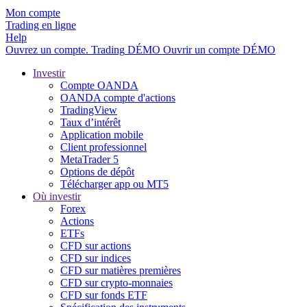
Mon compte
Trading en ligne
Help
Ouvrez un compte.
Trading
DÉMO
Ouvrir un compte DÉMO
Investir
Compte OANDA
OANDA compte d'actions
TradingView
Taux d’intérêt
Application mobile
Client professionnel
MetaTrader 5
Options de dépôt
Télécharger app ou MT5
Où investir
Forex
Actions
ETFs
CFD sur actions
CFD sur indices
CFD sur matières premières
CFD sur crypto-monnaies
CFD sur fonds ETF