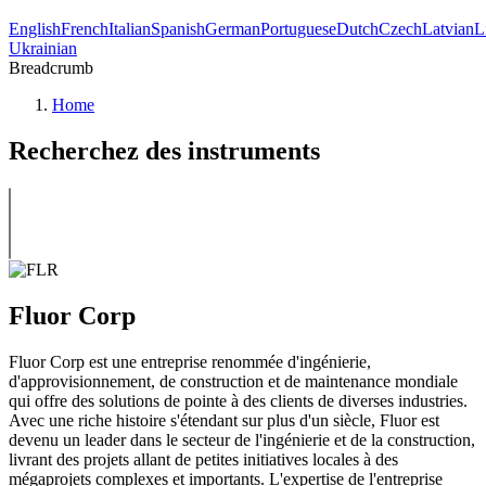
English
French
Italian
Spanish
German
Portuguese
Dutch
Czech
Latvian
L
Ukrainian
Breadcrumb
Home
Recherchez des instruments
Fluor Corp
Fluor Corp est une entreprise renommée d'ingénierie,
d'approvisionnement, de construction et de maintenance mondiale
qui offre des solutions de pointe à des clients de diverses industries.
Avec une riche histoire s'étendant sur plus d'un siècle, Fluor est
devenu un leader dans le secteur de l'ingénierie et de la construction,
livrant des projets allant de petites initiatives locales à des
mégaprojets complexes et importants. L'expertise de l'entreprise