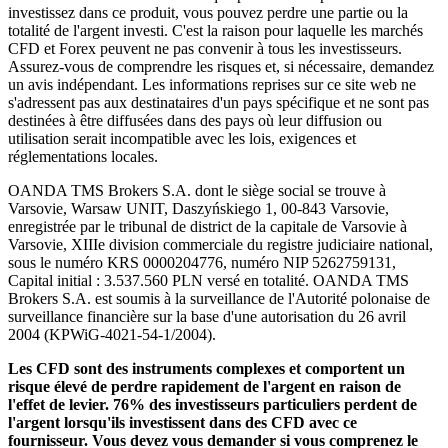
investissez dans ce produit, vous pouvez perdre une partie ou la
totalité de l'argent investi. C'est la raison pour laquelle les marchés
CFD et Forex peuvent ne pas convenir à tous les investisseurs.
Assurez-vous de comprendre les risques et, si nécessaire, demandez
un avis indépendant. Les informations reprises sur ce site web ne
s'adressent pas aux destinataires d'un pays spécifique et ne sont pas
destinées à être diffusées dans des pays où leur diffusion ou
utilisation serait incompatible avec les lois, exigences et
réglementations locales.
OANDA TMS Brokers S.A. dont le siège social se trouve à
Varsovie, Warsaw UNIT, Daszyńskiego 1, 00-843 Varsovie,
enregistrée par le tribunal de district de la capitale de Varsovie à
Varsovie, XIIIe division commerciale du registre judiciaire national,
sous le numéro KRS 0000204776, numéro NIP 5262759131,
Capital initial : 3.537.560 PLN versé en totalité. OANDA TMS
Brokers S.A. est soumis à la surveillance de l'Autorité polonaise de
surveillance financière sur la base d'une autorisation du 26 avril
2004 (KPWiG-4021-54-1/2004).
Les CFD sont des instruments complexes et comportent un
risque élevé de perdre rapidement de l'argent en raison de
l'effet de levier. 76% des investisseurs particuliers perdent de
l'argent lorsqu'ils investissent dans des CFD avec ce
fournisseur. Vous devez vous demander si vous comprenez le