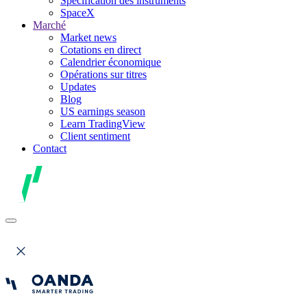
Spécification des instruments
SpaceX
Marché
Market news
Cotations en direct
Calendrier économique
Opérations sur titres
Updates
Blog
US earnings season
Learn TradingView
Client sentiment
Contact