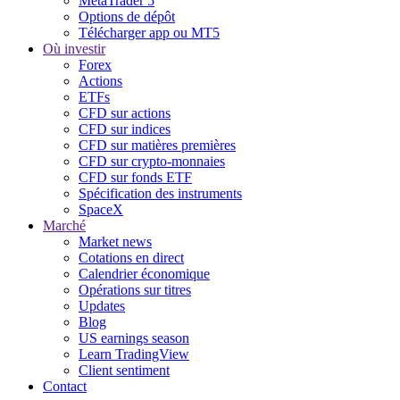
MetaTrader 5
Options de dépôt
Télécharger app ou MT5
Où investir
Forex
Actions
ETFs
CFD sur actions
CFD sur indices
CFD sur matières premières
CFD sur crypto-monnaies
CFD sur fonds ETF
Spécification des instruments
SpaceX
Marché
Market news
Cotations en direct
Calendrier économique
Opérations sur titres
Updates
Blog
US earnings season
Learn TradingView
Client sentiment
Contact