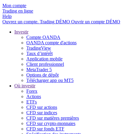
Mon compte
Trading en ligne
Help
Ouvrez un compte.
Trading
DÉMO
Ouvrir un compte DÉMO
Investir
Compte OANDA
OANDA compte d'actions
TradingView
Taux d’intérêt
Application mobile
Client professionnel
MetaTrader 5
Options de dépôt
Télécharger app ou MT5
Où investir
Forex
Actions
ETFs
CFD sur actions
CFD sur indices
CFD sur matières premières
CFD sur crypto-monnaies
CFD sur fonds ETF