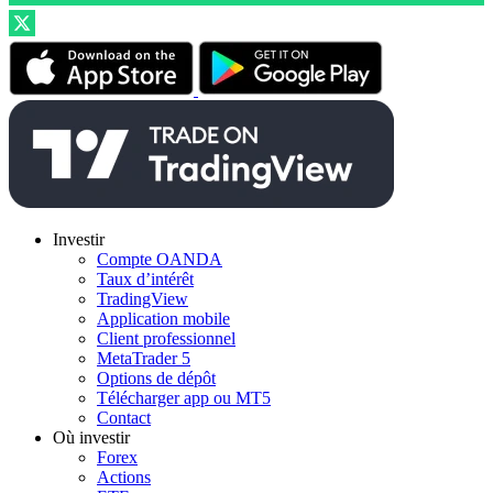
Investir
Compte OANDA
Taux d’intérêt
TradingView
Application mobile
Client professionnel
MetaTrader 5
Options de dépôt
Télécharger app ou MT5
Contact
Où investir
Forex
Actions