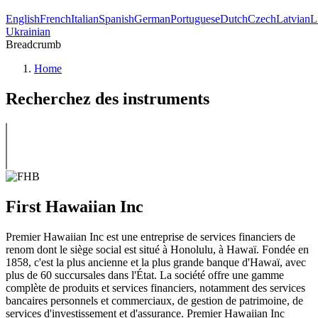
English
French
Italian
Spanish
German
Portuguese
Dutch
Czech
Latvian
L
Ukrainian
Breadcrumb
Home
Recherchez des instruments
First Hawaiian Inc
Premier Hawaiian Inc est une entreprise de services financiers de
renom dont le siège social est situé à Honolulu, à Hawaï. Fondée en
1858, c'est la plus ancienne et la plus grande banque d'Hawaï, avec
plus de 60 succursales dans l'État. La société offre une gamme
complète de produits et services financiers, notamment des services
bancaires personnels et commerciaux, de gestion de patrimoine, de
services d'investissement et d'assurance. Premier Hawaiian Inc