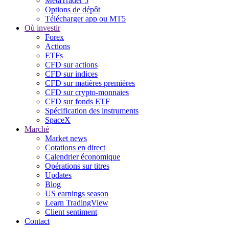
MetaTrader 5
Options de dépôt
Télécharger app ou MT5
Où investir
Forex
Actions
ETFs
CFD sur actions
CFD sur indices
CFD sur matières premières
CFD sur crypto-monnaies
CFD sur fonds ETF
Spécification des instruments
SpaceX
Marché
Market news
Cotations en direct
Calendrier économique
Opérations sur titres
Updates
Blog
US earnings season
Learn TradingView
Client sentiment
Contact