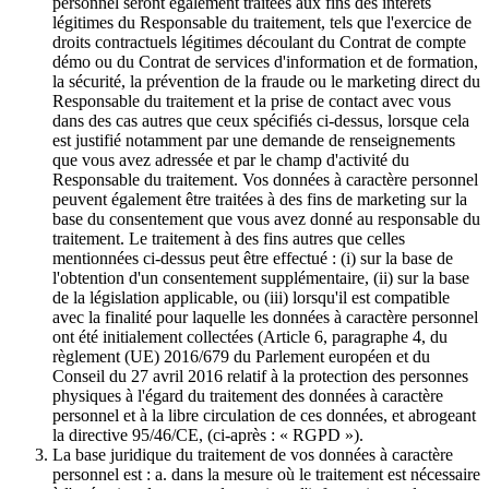
personnel seront également traitées aux fins des intérêts
légitimes du Responsable du traitement, tels que l'exercice de
droits contractuels légitimes découlant du Contrat de compte
démo ou du Contrat de services d'information et de formation,
la sécurité, la prévention de la fraude ou le marketing direct du
Responsable du traitement et la prise de contact avec vous
dans des cas autres que ceux spécifiés ci-dessus, lorsque cela
est justifié notamment par une demande de renseignements
que vous avez adressée et par le champ d'activité du
Responsable du traitement. Vos données à caractère personnel
peuvent également être traitées à des fins de marketing sur la
base du consentement que vous avez donné au responsable du
traitement. Le traitement à des fins autres que celles
mentionnées ci-dessus peut être effectué : (i) sur la base de
l'obtention d'un consentement supplémentaire, (ii) sur la base
de la législation applicable, ou (iii) lorsqu'il est compatible
avec la finalité pour laquelle les données à caractère personnel
ont été initialement collectées (Article 6, paragraphe 4, du
règlement (UE) 2016/679 du Parlement européen et du
Conseil du 27 avril 2016 relatif à la protection des personnes
physiques à l'égard du traitement des données à caractère
personnel et à la libre circulation de ces données, et abrogeant
la directive 95/46/CE, (ci-après : « RGPD »).
La base juridique du traitement de vos données à caractère
personnel est : a. dans la mesure où le traitement est nécessaire