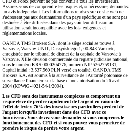
CFD et Forex peuvent ne pas convenir à tous les investisseurs.
Assurez-vous de comprendre les risques et, si nécessaire, demandez
un avis indépendant. Les informations reprises sur ce site web ne
s'adressent pas aux destinataires d'un pays spécifique et ne sont pas
destinées à être diffusées dans des pays où leur diffusion ou
utilisation serait incompatible avec les lois, exigences et
réglementations locales.
OANDA TMS Brokers S.A. dont le siège social se trouve à
Varsovie, Warsaw UNIT, Daszyńskiego 1, 00-843 Varsovie,
enregistrée par le tribunal de district de la capitale de Varsovie à
Varsovie, XIIIe division commerciale du registre judiciaire national,
sous le numéro KRS 0000204776, numéro NIP 5262759131,
Capital initial : 3.537.560 PLN versé en totalité. OANDA TMS
Brokers S.A. est soumis à la surveillance de l'Autorité polonaise de
surveillance financière sur la base d'une autorisation du 26 avril
2004 (KPWiG-4021-54-1/2004).
Les CFD sont des instruments complexes et comportent un
risque élevé de perdre rapidement de l'argent en raison de
l'effet de levier. 76% des investisseurs particuliers perdent de
l'argent lorsqu'ils investissent dans des CFD avec ce
fournisseur. Vous devez vous demander si vous comprenez le
fonctionnement des CFD et si vous pouvez vous permettre de
prendre le risque de perdre votre argent.