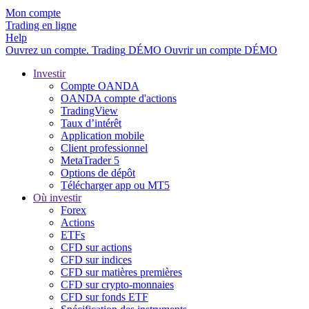
Mon compte
Trading en ligne
Help
Ouvrez un compte.
Trading
DÉMO
Ouvrir un compte DÉMO
Investir
Compte OANDA
OANDA compte d'actions
TradingView
Taux d’intérêt
Application mobile
Client professionnel
MetaTrader 5
Options de dépôt
Télécharger app ou MT5
Où investir
Forex
Actions
ETFs
CFD sur actions
CFD sur indices
CFD sur matières premières
CFD sur crypto-monnaies
CFD sur fonds ETF