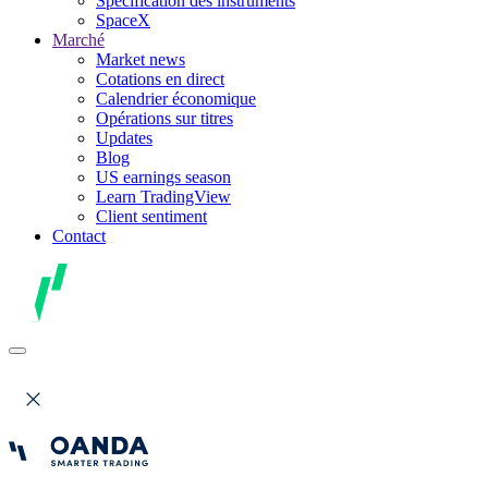
Spécification des instruments
SpaceX
Marché
Market news
Cotations en direct
Calendrier économique
Opérations sur titres
Updates
Blog
US earnings season
Learn TradingView
Client sentiment
Contact