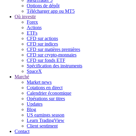
MetaTrader 5
Options de dépôt
Télécharger app ou MT5
Où investir
Forex
Actions
ETFs
CFD sur actions
CFD sur indices
CFD sur matières premières
CFD sur crypto-monnaies
CFD sur fonds ETF
Spécification des instruments
SpaceX
Marché
Market news
Cotations en direct
Calendrier économique
Opérations sur titres
Updates
Blog
US earnings season
Learn TradingView
Client sentiment
Contact