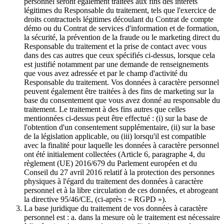
personnel seront également traitées aux fins des intérêts
légitimes du Responsable du traitement, tels que l'exercice de
droits contractuels légitimes découlant du Contrat de compte
démo ou du Contrat de services d'information et de formation,
la sécurité, la prévention de la fraude ou le marketing direct du
Responsable du traitement et la prise de contact avec vous
dans des cas autres que ceux spécifiés ci-dessus, lorsque cela
est justifié notamment par une demande de renseignements
que vous avez adressée et par le champ d'activité du
Responsable du traitement. Vos données à caractère personnel
peuvent également être traitées à des fins de marketing sur la
base du consentement que vous avez donné au responsable du
traitement. Le traitement à des fins autres que celles
mentionnées ci-dessus peut être effectué : (i) sur la base de
l'obtention d'un consentement supplémentaire, (ii) sur la base
de la législation applicable, ou (iii) lorsqu'il est compatible
avec la finalité pour laquelle les données à caractère personnel
ont été initialement collectées (Article 6, paragraphe 4, du
règlement (UE) 2016/679 du Parlement européen et du
Conseil du 27 avril 2016 relatif à la protection des personnes
physiques à l'égard du traitement des données à caractère
personnel et à la libre circulation de ces données, et abrogeant
la directive 95/46/CE, (ci-après : « RGPD »).
La base juridique du traitement de vos données à caractère
personnel est : a. dans la mesure où le traitement est nécessaire