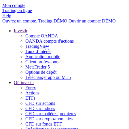
Mon compte
Trading en ligne
Help
Ouvrez un compte.
Trading
DÉMO
Ouvrir un compte DÉMO
Investir
Compte OANDA
OANDA compte d'actions
TradingView
Taux d’intérêt
Application mobile
Client professionnel
MetaTrader 5
Options de dépôt
Télécharger app ou MT5
Où investir
Forex
Actions
ETFs
CFD sur actions
CFD sur indices
CFD sur matières premières
CFD sur crypto-monnaies
CFD sur fonds ETF