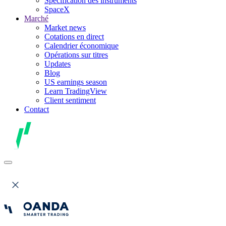
Spécification des instruments
SpaceX
Marché
Market news
Cotations en direct
Calendrier économique
Opérations sur titres
Updates
Blog
US earnings season
Learn TradingView
Client sentiment
Contact