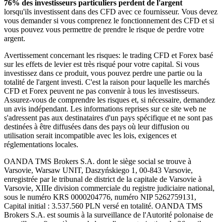
76% des investisseurs particuliers perdent de l'argent
lorsqu'ils investissent dans des CFD avec ce fournisseur. Vous devez
vous demander si vous comprenez le fonctionnement des CFD et si
vous pouvez vous permettre de prendre le risque de perdre votre
argent.
Avertissement concernant les risques: le trading CFD et Forex basé
sur les effets de levier est très risqué pour votre capital. Si vous
investissez dans ce produit, vous pouvez perdre une partie ou la
totalité de l'argent investi. C'est la raison pour laquelle les marchés
CFD et Forex peuvent ne pas convenir à tous les investisseurs.
Assurez-vous de comprendre les risques et, si nécessaire, demandez
un avis indépendant. Les informations reprises sur ce site web ne
s'adressent pas aux destinataires d'un pays spécifique et ne sont pas
destinées à être diffusées dans des pays où leur diffusion ou
utilisation serait incompatible avec les lois, exigences et
réglementations locales.
OANDA TMS Brokers S.A. dont le siège social se trouve à
Varsovie, Warsaw UNIT, Daszyńskiego 1, 00-843 Varsovie,
enregistrée par le tribunal de district de la capitale de Varsovie à
Varsovie, XIIIe division commerciale du registre judiciaire national,
sous le numéro KRS 0000204776, numéro NIP 5262759131,
Capital initial : 3.537.560 PLN versé en totalité. OANDA TMS
Brokers S.A. est soumis à la surveillance de l'Autorité polonaise de