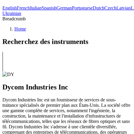
English
French
Italian
Spanish
German
Portuguese
Dutch
Czech
Latvian
L
Ukrainian
Breadcrumb
Home
Recherchez des instruments
Dycom Industries Inc
Dycom Industries Inc est un fournisseur de services de sous-
traitance spécialisés de premier plan aux États-Unis. La société offre
une gamme complète de services, notamment l'ingénierie, la
construction, la maintenance et l'installation d'infrastructures de
télécommunications, telles que les réseaux de fibres optiques et sans
fil. Dycom Industries Inc s'adresse à une clientèle diversifiée,
comprenant des entreprises de télécommunications, des opérateurs