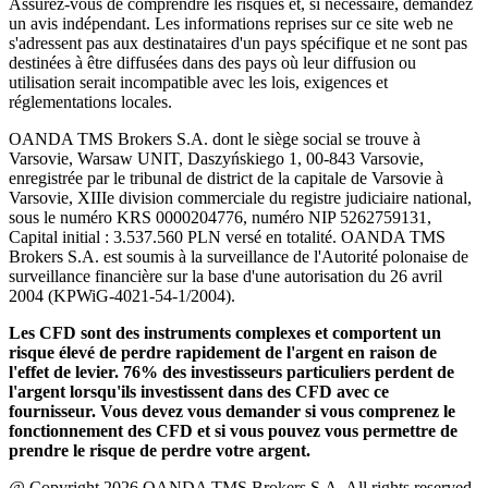
Assurez-vous de comprendre les risques et, si nécessaire, demandez
un avis indépendant. Les informations reprises sur ce site web ne
s'adressent pas aux destinataires d'un pays spécifique et ne sont pas
destinées à être diffusées dans des pays où leur diffusion ou
utilisation serait incompatible avec les lois, exigences et
réglementations locales.
OANDA TMS Brokers S.A. dont le siège social se trouve à
Varsovie, Warsaw UNIT, Daszyńskiego 1, 00-843 Varsovie,
enregistrée par le tribunal de district de la capitale de Varsovie à
Varsovie, XIIIe division commerciale du registre judiciaire national,
sous le numéro KRS 0000204776, numéro NIP 5262759131,
Capital initial : 3.537.560 PLN versé en totalité. OANDA TMS
Brokers S.A. est soumis à la surveillance de l'Autorité polonaise de
surveillance financière sur la base d'une autorisation du 26 avril
2004 (KPWiG-4021-54-1/2004).
Les CFD sont des instruments complexes et comportent un
risque élevé de perdre rapidement de l'argent en raison de
l'effet de levier. 76% des investisseurs particuliers perdent de
l'argent lorsqu'ils investissent dans des CFD avec ce
fournisseur. Vous devez vous demander si vous comprenez le
fonctionnement des CFD et si vous pouvez vous permettre de
prendre le risque de perdre votre argent.
@ Copyright 2026 OANDA TMS Brokers S.A. All rights reserved.