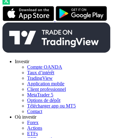
Investir
Compte OANDA
Taux d’intérêt
TradingView
Application mobile
Client professionnel
MetaTrader 5
Options de dépôt
Télécharger app ou MT5
Contact
Où investir
Forex
Actions
ETFs