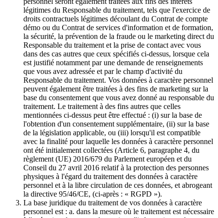
personnel seront également traitées aux fins des intérêts
légitimes du Responsable du traitement, tels que l'exercice de
droits contractuels légitimes découlant du Contrat de compte
démo ou du Contrat de services d'information et de formation,
la sécurité, la prévention de la fraude ou le marketing direct du
Responsable du traitement et la prise de contact avec vous
dans des cas autres que ceux spécifiés ci-dessus, lorsque cela
est justifié notamment par une demande de renseignements
que vous avez adressée et par le champ d'activité du
Responsable du traitement. Vos données à caractère personnel
peuvent également être traitées à des fins de marketing sur la
base du consentement que vous avez donné au responsable du
traitement. Le traitement à des fins autres que celles
mentionnées ci-dessus peut être effectué : (i) sur la base de
l'obtention d'un consentement supplémentaire, (ii) sur la base
de la législation applicable, ou (iii) lorsqu'il est compatible
avec la finalité pour laquelle les données à caractère personnel
ont été initialement collectées (Article 6, paragraphe 4, du
règlement (UE) 2016/679 du Parlement européen et du
Conseil du 27 avril 2016 relatif à la protection des personnes
physiques à l'égard du traitement des données à caractère
personnel et à la libre circulation de ces données, et abrogeant
la directive 95/46/CE, (ci-après : « RGPD »).
La base juridique du traitement de vos données à caractère
personnel est : a. dans la mesure où le traitement est nécessaire