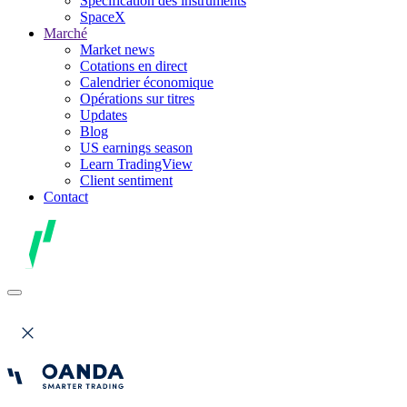
Spécification des instruments
SpaceX
Marché
Market news
Cotations en direct
Calendrier économique
Opérations sur titres
Updates
Blog
US earnings season
Learn TradingView
Client sentiment
Contact