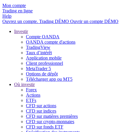
Mon compte
Trading en ligne
Help
Ouvrez un compte.
Trading
DÉMO
Ouvrir un compte DÉMO
Investir
Compte OANDA
OANDA compte d'actions
TradingView
Taux d’intérêt
Application mobile
Client professionnel
MetaTrader 5
Options de dépôt
Télécharger app ou MT5
Où investir
Forex
Actions
ETFs
CFD sur actions
CFD sur indices
CFD sur matières premières
CFD sur crypto-monnaies
CFD sur fonds ETF