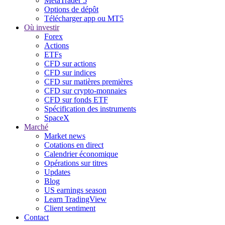
MetaTrader 5
Options de dépôt
Télécharger app ou MT5
Où investir
Forex
Actions
ETFs
CFD sur actions
CFD sur indices
CFD sur matières premières
CFD sur crypto-monnaies
CFD sur fonds ETF
Spécification des instruments
SpaceX
Marché
Market news
Cotations en direct
Calendrier économique
Opérations sur titres
Updates
Blog
US earnings season
Learn TradingView
Client sentiment
Contact