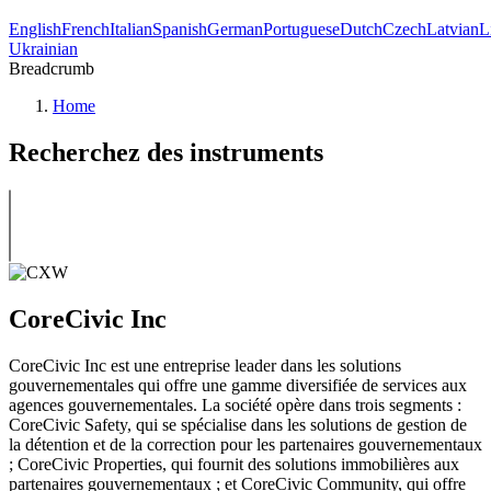
English
French
Italian
Spanish
German
Portuguese
Dutch
Czech
Latvian
L
Ukrainian
Breadcrumb
Home
Recherchez des instruments
CoreCivic Inc
CoreCivic Inc est une entreprise leader dans les solutions
gouvernementales qui offre une gamme diversifiée de services aux
agences gouvernementales. La société opère dans trois segments :
CoreCivic Safety, qui se spécialise dans les solutions de gestion de
la détention et de la correction pour les partenaires gouvernementaux
; CoreCivic Properties, qui fournit des solutions immobilières aux
partenaires gouvernementaux ; et CoreCivic Community, qui offre