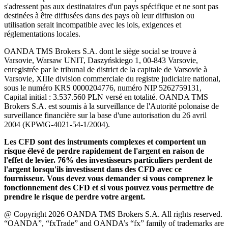
s'adressent pas aux destinataires d'un pays spécifique et ne sont pas
destinées à être diffusées dans des pays où leur diffusion ou
utilisation serait incompatible avec les lois, exigences et
réglementations locales.
OANDA TMS Brokers S.A. dont le siège social se trouve à
Varsovie, Warsaw UNIT, Daszyńskiego 1, 00-843 Varsovie,
enregistrée par le tribunal de district de la capitale de Varsovie à
Varsovie, XIIIe division commerciale du registre judiciaire national,
sous le numéro KRS 0000204776, numéro NIP 5262759131,
Capital initial : 3.537.560 PLN versé en totalité. OANDA TMS
Brokers S.A. est soumis à la surveillance de l'Autorité polonaise de
surveillance financière sur la base d'une autorisation du 26 avril
2004 (KPWiG-4021-54-1/2004).
Les CFD sont des instruments complexes et comportent un
risque élevé de perdre rapidement de l'argent en raison de
l'effet de levier. 76% des investisseurs particuliers perdent de
l'argent lorsqu'ils investissent dans des CFD avec ce
fournisseur. Vous devez vous demander si vous comprenez le
fonctionnement des CFD et si vous pouvez vous permettre de
prendre le risque de perdre votre argent.
@ Copyright 2026 OANDA TMS Brokers S.A. All rights reserved.
“OANDA”, “fxTrade” and OANDA’s “fx” family of trademarks are