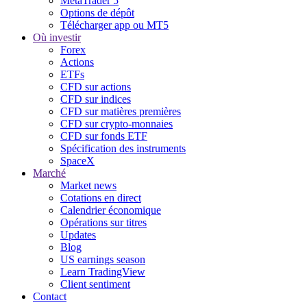
MetaTrader 5
Options de dépôt
Télécharger app ou MT5
Où investir
Forex
Actions
ETFs
CFD sur actions
CFD sur indices
CFD sur matières premières
CFD sur crypto-monnaies
CFD sur fonds ETF
Spécification des instruments
SpaceX
Marché
Market news
Cotations en direct
Calendrier économique
Opérations sur titres
Updates
Blog
US earnings season
Learn TradingView
Client sentiment
Contact