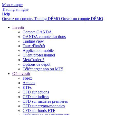
Mon compte
Trading en ligne
Help
Ouvrez un compte.
Trading
DÉMO
Ouvrir un compte DÉMO
Investir
Compte OANDA
OANDA compte d'actions
TradingView
Taux d’intérêt
Application mobile
Client professionnel
MetaTrader 5
Options de dépôt
Télécharger app ou MT5
Où investir
Forex
Actions
ETFs
CFD sur actions
CFD sur indices
CFD sur matières premières
CFD sur crypto-monnaies
CFD sur fonds ETF