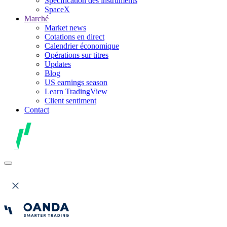
Spécification des instruments
SpaceX
Marché
Market news
Cotations en direct
Calendrier économique
Opérations sur titres
Updates
Blog
US earnings season
Learn TradingView
Client sentiment
Contact