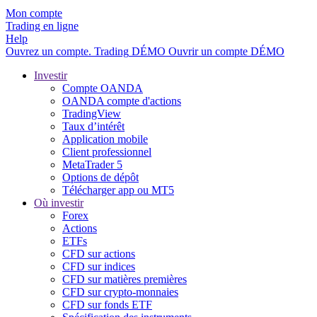
Mon compte
Trading en ligne
Help
Ouvrez un compte.
Trading
DÉMO
Ouvrir un compte DÉMO
Investir
Compte OANDA
OANDA compte d'actions
TradingView
Taux d’intérêt
Application mobile
Client professionnel
MetaTrader 5
Options de dépôt
Télécharger app ou MT5
Où investir
Forex
Actions
ETFs
CFD sur actions
CFD sur indices
CFD sur matières premières
CFD sur crypto-monnaies
CFD sur fonds ETF