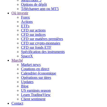
MetaTrader 5
Options de dépôt
Télécharger app ou MT5
Où investir
Forex
Actions
ETFs
CFD sur actions
CFD sur indices
CFD sur matières premières
CFD sur crypto-monnaies
CFD sur fonds ETF
Spécification des instruments
SpaceX
Marché
Market news
Cotations en direct
Calendrier économique
Opérations sur titres
Updates
Blog
US earnings season
Learn TradingView
Client sentiment
Contact