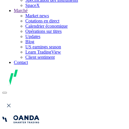
Spécification des instruments
SpaceX
Marché
Market news
Cotations en direct
Calendrier économique
Opérations sur titres
Updates
Blog
US earnings season
Learn TradingView
Client sentiment
Contact