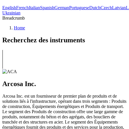
English
French
Italian
Spanish
German
Portuguese
Dutch
Czech
Latvian
L
Ukrainian
Breadcrumb
Home
Recherchez des instruments
Arcosa Inc.
Arcosa Inc. est un fournisseur de premier plan de produits et de
solutions liés à l'infrastructure, opérant dans trois segments : Produits
de construction, Équipements énergétiques et Produits de transport.
Le segment des Produits de construction offre une large gamme de
produits, notamment du béton et des agrégats, des boucliers de
tranchée et des structures en acier. Le segment des Équipements
énergétiques fournit des produits et des services pour la production,