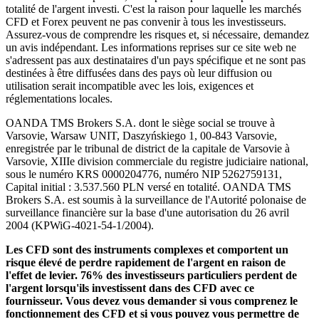
totalité de l'argent investi. C'est la raison pour laquelle les marchés
CFD et Forex peuvent ne pas convenir à tous les investisseurs.
Assurez-vous de comprendre les risques et, si nécessaire, demandez
un avis indépendant. Les informations reprises sur ce site web ne
s'adressent pas aux destinataires d'un pays spécifique et ne sont pas
destinées à être diffusées dans des pays où leur diffusion ou
utilisation serait incompatible avec les lois, exigences et
réglementations locales.
OANDA TMS Brokers S.A. dont le siège social se trouve à
Varsovie, Warsaw UNIT, Daszyńskiego 1, 00-843 Varsovie,
enregistrée par le tribunal de district de la capitale de Varsovie à
Varsovie, XIIIe division commerciale du registre judiciaire national,
sous le numéro KRS 0000204776, numéro NIP 5262759131,
Capital initial : 3.537.560 PLN versé en totalité. OANDA TMS
Brokers S.A. est soumis à la surveillance de l'Autorité polonaise de
surveillance financière sur la base d'une autorisation du 26 avril
2004 (KPWiG-4021-54-1/2004).
Les CFD sont des instruments complexes et comportent un
risque élevé de perdre rapidement de l'argent en raison de
l'effet de levier. 76% des investisseurs particuliers perdent de
l'argent lorsqu'ils investissent dans des CFD avec ce
fournisseur. Vous devez vous demander si vous comprenez le
fonctionnement des CFD et si vous pouvez vous permettre de