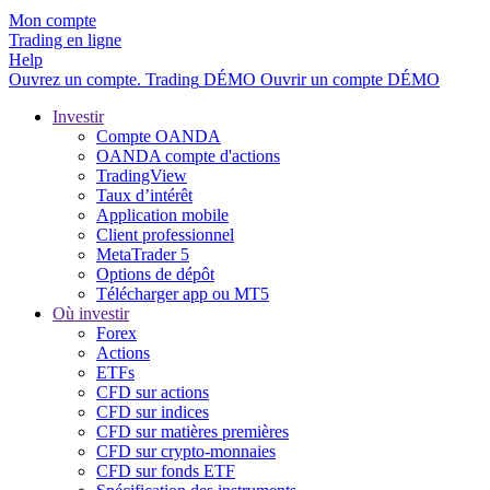
Mon compte
Trading en ligne
Help
Ouvrez un compte.
Trading
DÉMO
Ouvrir un compte DÉMO
Investir
Compte OANDA
OANDA compte d'actions
TradingView
Taux d’intérêt
Application mobile
Client professionnel
MetaTrader 5
Options de dépôt
Télécharger app ou MT5
Où investir
Forex
Actions
ETFs
CFD sur actions
CFD sur indices
CFD sur matières premières
CFD sur crypto-monnaies
CFD sur fonds ETF