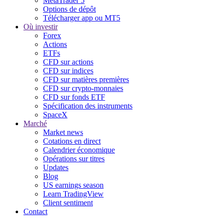
MetaTrader 5
Options de dépôt
Télécharger app ou MT5
Où investir
Forex
Actions
ETFs
CFD sur actions
CFD sur indices
CFD sur matières premières
CFD sur crypto-monnaies
CFD sur fonds ETF
Spécification des instruments
SpaceX
Marché
Market news
Cotations en direct
Calendrier économique
Opérations sur titres
Updates
Blog
US earnings season
Learn TradingView
Client sentiment
Contact