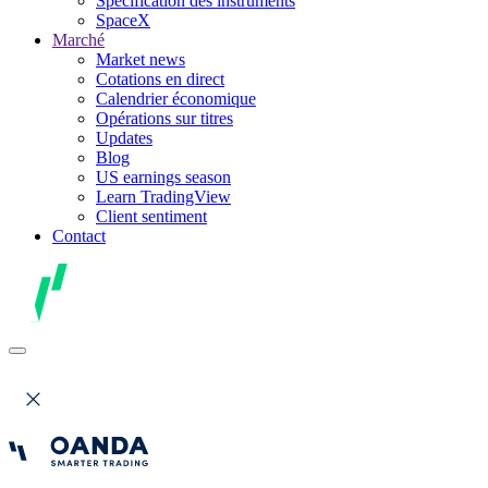
Spécification des instruments
SpaceX
Marché
Market news
Cotations en direct
Calendrier économique
Opérations sur titres
Updates
Blog
US earnings season
Learn TradingView
Client sentiment
Contact