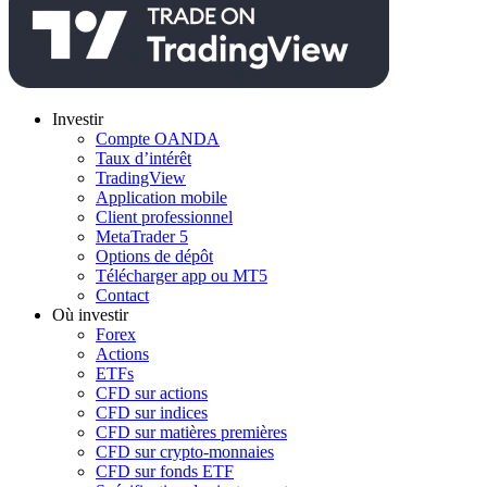
Investir
Compte OANDA
Taux d’intérêt
TradingView
Application mobile
Client professionnel
MetaTrader 5
Options de dépôt
Télécharger app ou MT5
Contact
Où investir
Forex
Actions
ETFs
CFD sur actions
CFD sur indices
CFD sur matières premières
CFD sur crypto-monnaies
CFD sur fonds ETF