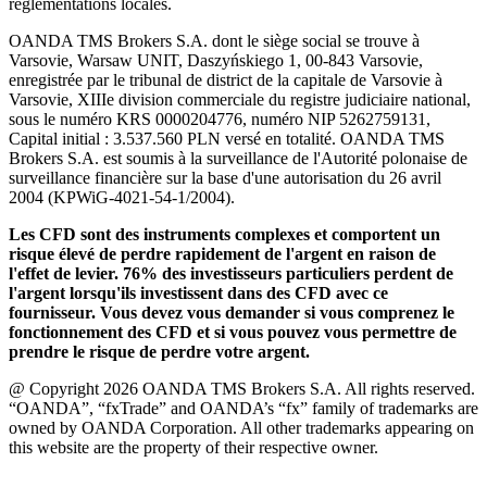
réglementations locales.
OANDA TMS Brokers S.A. dont le siège social se trouve à
Varsovie, Warsaw UNIT, Daszyńskiego 1, 00-843 Varsovie,
enregistrée par le tribunal de district de la capitale de Varsovie à
Varsovie, XIIIe division commerciale du registre judiciaire national,
sous le numéro KRS 0000204776, numéro NIP 5262759131,
Capital initial : 3.537.560 PLN versé en totalité. OANDA TMS
Brokers S.A. est soumis à la surveillance de l'Autorité polonaise de
surveillance financière sur la base d'une autorisation du 26 avril
2004 (KPWiG-4021-54-1/2004).
Les CFD sont des instruments complexes et comportent un
risque élevé de perdre rapidement de l'argent en raison de
l'effet de levier. 76% des investisseurs particuliers perdent de
l'argent lorsqu'ils investissent dans des CFD avec ce
fournisseur. Vous devez vous demander si vous comprenez le
fonctionnement des CFD et si vous pouvez vous permettre de
prendre le risque de perdre votre argent.
@ Copyright 2026 OANDA TMS Brokers S.A. All rights reserved.
“OANDA”, “fxTrade” and OANDA’s “fx” family of trademarks are
owned by OANDA Corporation. All other trademarks appearing on
this website are the property of their respective owner.