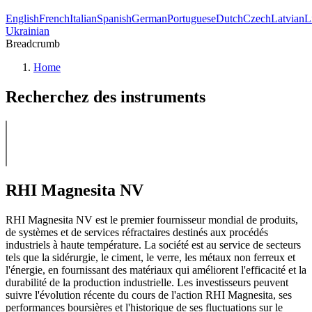
English
French
Italian
Spanish
German
Portuguese
Dutch
Czech
Latvian
L
Ukrainian
Breadcrumb
Home
Recherchez des instruments
RHI Magnesita NV
RHI Magnesita NV est le premier fournisseur mondial de produits,
de systèmes et de services réfractaires destinés aux procédés
industriels à haute température. La société est au service de secteurs
tels que la sidérurgie, le ciment, le verre, les métaux non ferreux et
l'énergie, en fournissant des matériaux qui améliorent l'efficacité et la
durabilité de la production industrielle. Les investisseurs peuvent
suivre l'évolution récente du cours de l'action RHI Magnesita, ses
performances boursières et l'historique de ses fluctuations sur le