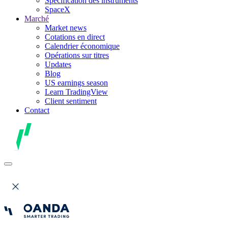
Spécification des instruments
SpaceX
Marché
Market news
Cotations en direct
Calendrier économique
Opérations sur titres
Updates
Blog
US earnings season
Learn TradingView
Client sentiment
Contact