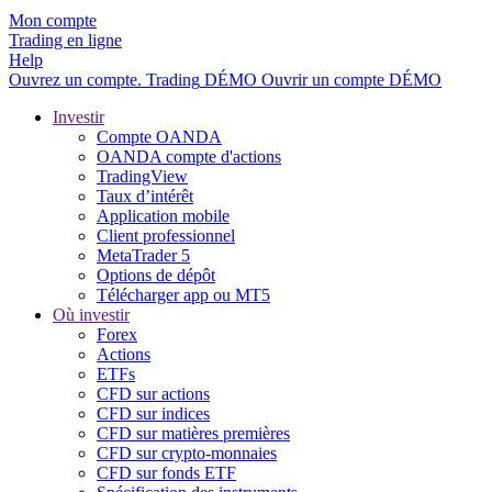
Mon compte
Trading en ligne
Help
Ouvrez un compte.
Trading
DÉMO
Ouvrir un compte DÉMO
Investir
Compte OANDA
OANDA compte d'actions
TradingView
Taux d’intérêt
Application mobile
Client professionnel
MetaTrader 5
Options de dépôt
Télécharger app ou MT5
Où investir
Forex
Actions
ETFs
CFD sur actions
CFD sur indices
CFD sur matières premières
CFD sur crypto-monnaies
CFD sur fonds ETF