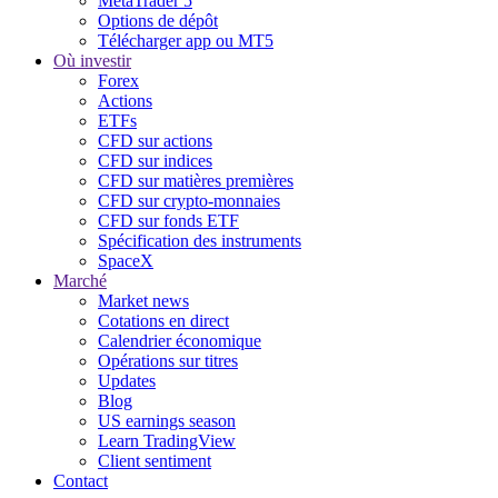
MetaTrader 5
Options de dépôt
Télécharger app ou MT5
Où investir
Forex
Actions
ETFs
CFD sur actions
CFD sur indices
CFD sur matières premières
CFD sur crypto-monnaies
CFD sur fonds ETF
Spécification des instruments
SpaceX
Marché
Market news
Cotations en direct
Calendrier économique
Opérations sur titres
Updates
Blog
US earnings season
Learn TradingView
Client sentiment
Contact