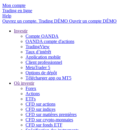
Mon compte
Trading en ligne
Help
Ouvrez un compte.
Trading
DÉMO
Ouvrir un compte DÉMO
Investir
Compte OANDA
OANDA compte d'actions
TradingView
Taux d’intérêt
Application mobile
Client professionnel
MetaTrader 5
Options de dépôt
Télécharger app ou MT5
Où investir
Forex
Actions
ETFs
CFD sur actions
CFD sur indices
CFD sur matières premières
CFD sur crypto-monnaies
CFD sur fonds ETF