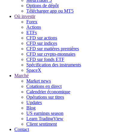
MetaTrader 5
Options de dépôt
Télécharger app ou MT5
Où investir
Forex
Actions
ETFs
CFD sur actions
CFD sur indices
CFD sur matières premières
CFD sur crypto-monnaies
CFD sur fonds ETF
Spécification des instruments
SpaceX
Marché
Market news
Cotations en direct
Calendrier économique
Opérations sur titres
Updates
Blog
US earnings season
Learn TradingView
Client sentiment
Contact