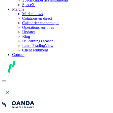
Spécification des instruments
SpaceX
Marché
Market news
Cotations en direct
Calendrier économique
Opérations sur titres
Updates
Blog
US earnings season
Learn TradingView
Client sentiment
Contact