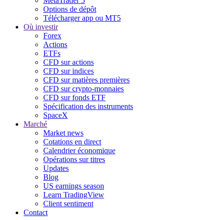
MetaTrader 5
Options de dépôt
Télécharger app ou MT5
Où investir
Forex
Actions
ETFs
CFD sur actions
CFD sur indices
CFD sur matières premières
CFD sur crypto-monnaies
CFD sur fonds ETF
Spécification des instruments
SpaceX
Marché
Market news
Cotations en direct
Calendrier économique
Opérations sur titres
Updates
Blog
US earnings season
Learn TradingView
Client sentiment
Contact