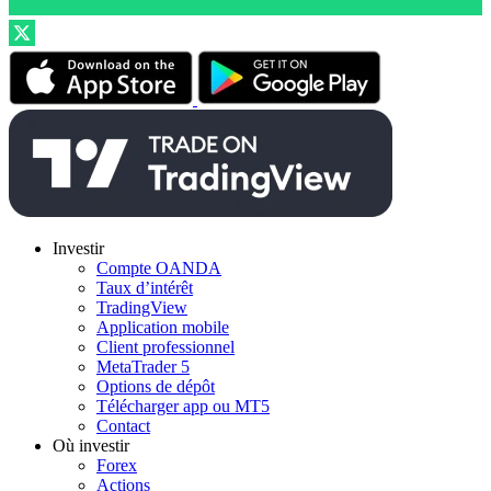
Investir
Compte OANDA
Taux d’intérêt
TradingView
Application mobile
Client professionnel
MetaTrader 5
Options de dépôt
Télécharger app ou MT5
Contact
Où investir
Forex
Actions