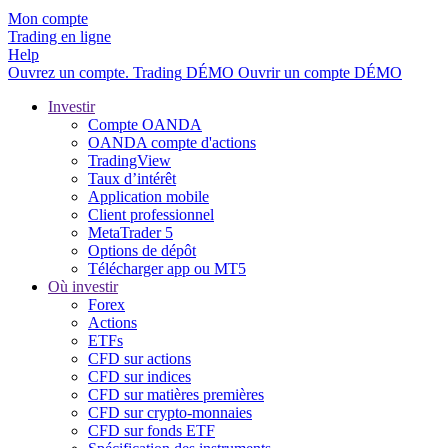
Mon compte
Trading en ligne
Help
Ouvrez un compte.
Trading
DÉMO
Ouvrir un compte DÉMO
Investir
Compte OANDA
OANDA compte d'actions
TradingView
Taux d’intérêt
Application mobile
Client professionnel
MetaTrader 5
Options de dépôt
Télécharger app ou MT5
Où investir
Forex
Actions
ETFs
CFD sur actions
CFD sur indices
CFD sur matières premières
CFD sur crypto-monnaies
CFD sur fonds ETF