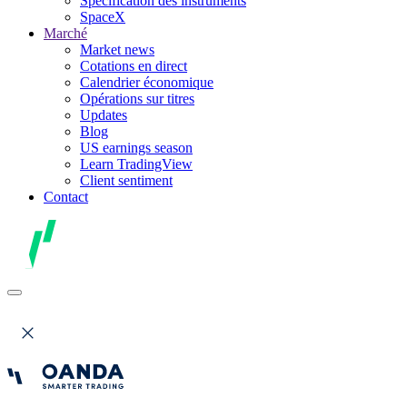
Spécification des instruments
SpaceX
Marché
Market news
Cotations en direct
Calendrier économique
Opérations sur titres
Updates
Blog
US earnings season
Learn TradingView
Client sentiment
Contact