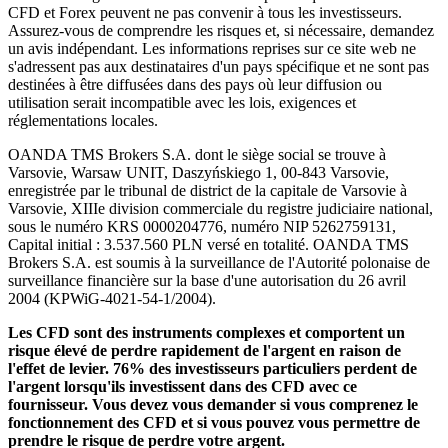
CFD et Forex peuvent ne pas convenir à tous les investisseurs.
Assurez-vous de comprendre les risques et, si nécessaire, demandez
un avis indépendant. Les informations reprises sur ce site web ne
s'adressent pas aux destinataires d'un pays spécifique et ne sont pas
destinées à être diffusées dans des pays où leur diffusion ou
utilisation serait incompatible avec les lois, exigences et
réglementations locales.
OANDA TMS Brokers S.A. dont le siège social se trouve à
Varsovie, Warsaw UNIT, Daszyńskiego 1, 00-843 Varsovie,
enregistrée par le tribunal de district de la capitale de Varsovie à
Varsovie, XIIIe division commerciale du registre judiciaire national,
sous le numéro KRS 0000204776, numéro NIP 5262759131,
Capital initial : 3.537.560 PLN versé en totalité. OANDA TMS
Brokers S.A. est soumis à la surveillance de l'Autorité polonaise de
surveillance financière sur la base d'une autorisation du 26 avril
2004 (KPWiG-4021-54-1/2004).
Les CFD sont des instruments complexes et comportent un
risque élevé de perdre rapidement de l'argent en raison de
l'effet de levier. 76% des investisseurs particuliers perdent de
l'argent lorsqu'ils investissent dans des CFD avec ce
fournisseur. Vous devez vous demander si vous comprenez le
fonctionnement des CFD et si vous pouvez vous permettre de
prendre le risque de perdre votre argent.