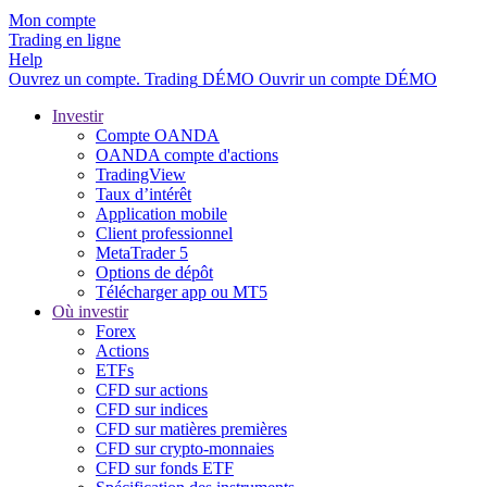
Mon compte
Trading en ligne
Help
Ouvrez un compte.
Trading
DÉMO
Ouvrir un compte DÉMO
Investir
Compte OANDA
OANDA compte d'actions
TradingView
Taux d’intérêt
Application mobile
Client professionnel
MetaTrader 5
Options de dépôt
Télécharger app ou MT5
Où investir
Forex
Actions
ETFs
CFD sur actions
CFD sur indices
CFD sur matières premières
CFD sur crypto-monnaies
CFD sur fonds ETF