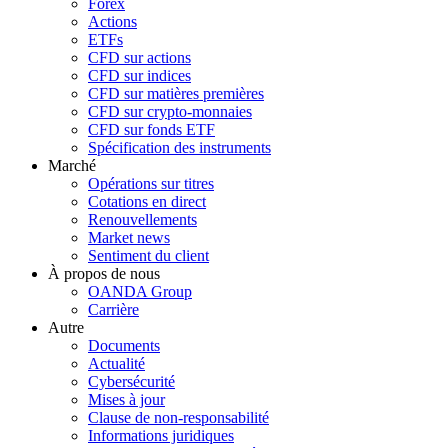
Forex
Actions
ETFs
CFD sur actions
CFD sur indices
CFD sur matières premières
CFD sur crypto-monnaies
CFD sur fonds ETF
Spécification des instruments
Marché
Opérations sur titres
Cotations en direct
Renouvellements
Market news
Sentiment du client
À propos de nous
OANDA Group
Carrière
Autre
Documents
Actualité
Cybersécurité
Mises à jour
Clause de non-responsabilité
Informations juridiques