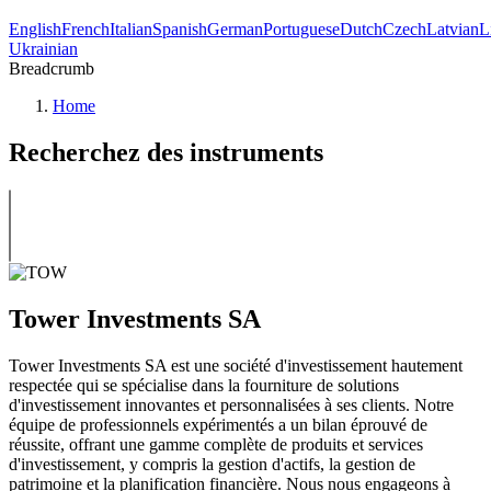
English
French
Italian
Spanish
German
Portuguese
Dutch
Czech
Latvian
L
Ukrainian
Breadcrumb
Home
Recherchez des instruments
Tower Investments SA
Tower Investments SA est une société d'investissement hautement
respectée qui se spécialise dans la fourniture de solutions
d'investissement innovantes et personnalisées à ses clients. Notre
équipe de professionnels expérimentés a un bilan éprouvé de
réussite, offrant une gamme complète de produits et services
d'investissement, y compris la gestion d'actifs, la gestion de
patrimoine et la planification financière. Nous nous engageons à