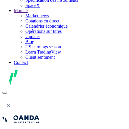
Spécification des instruments
SpaceX
Marché
Market news
Cotations en direct
Calendrier économique
Opérations sur titres
Updates
Blog
US earnings season
Learn TradingView
Client sentiment
Contact