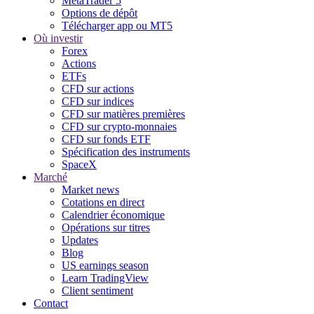
MetaTrader 5
Options de dépôt
Télécharger app ou MT5
Où investir
Forex
Actions
ETFs
CFD sur actions
CFD sur indices
CFD sur matières premières
CFD sur crypto-monnaies
CFD sur fonds ETF
Spécification des instruments
SpaceX
Marché
Market news
Cotations en direct
Calendrier économique
Opérations sur titres
Updates
Blog
US earnings season
Learn TradingView
Client sentiment
Contact