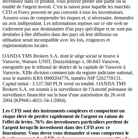
investissez dans ce produit, vous pouvez perdre une partie ou la
totalité de l'argent investi. C'est la raison pour laquelle les marchés
CFD et Forex peuvent ne pas convenir à tous les investisseurs.
Assurez-vous de comprendre les risques et, si nécessaire, demandez
un avis indépendant. Les informations reprises sur ce site web ne
s'adressent pas aux destinataires d'un pays spécifique et ne sont pas
destinées à être diffusées dans des pays où leur diffusion ou
utilisation serait incompatible avec les lois, exigences et
réglementations locales.
OANDA TMS Brokers S.A. dont le siège social se trouve à
Varsovie, Warsaw UNIT, Daszyńskiego 1, 00-843 Varsovie,
enregistrée par le tribunal de district de la capitale de Varsovie à
Varsovie, XIIIe division commerciale du registre judiciaire national,
sous le numéro KRS 0000204776, numéro NIP 5262759131,
Capital initial : 3.537.560 PLN versé en totalité. OANDA TMS
Brokers S.A. est soumis à la surveillance de l'Autorité polonaise de
surveillance financière sur la base d'une autorisation du 26 avril
2004 (KPWiG-4021-54-1/2004).
Les CFD sont des instruments complexes et comportent un
risque élevé de perdre rapidement de l'argent en raison de
l'effet de levier. 76% des investisseurs particuliers perdent de
l'argent lorsqu'ils investissent dans des CFD avec ce
fournisseur. Vous devez vous demander si vous comprenez le