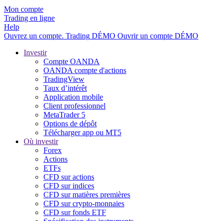
Mon compte
Trading en ligne
Help
Ouvrez un compte.
Trading
DÉMO
Ouvrir un compte DÉMO
Investir
Compte OANDA
OANDA compte d'actions
TradingView
Taux d’intérêt
Application mobile
Client professionnel
MetaTrader 5
Options de dépôt
Télécharger app ou MT5
Où investir
Forex
Actions
ETFs
CFD sur actions
CFD sur indices
CFD sur matières premières
CFD sur crypto-monnaies
CFD sur fonds ETF