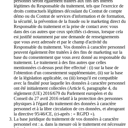
personnel seront également traitées aux fins des intérêts
légitimes du Responsable du traitement, tels que l'exercice de
droits contractuels légitimes découlant du Contrat de compte
démo ou du Contrat de services d'information et de formation,
la sécurité, la prévention de la fraude ou le marketing direct du
Responsable du traitement et la prise de contact avec vous
dans des cas autres que ceux spécifiés ci-dessus, lorsque cela
est justifié notamment par une demande de renseignements
que vous avez adressée et par le champ d'activité du
Responsable du traitement. Vos données à caractère personnel
peuvent également être traitées à des fins de marketing sur la
base du consentement que vous avez donné au responsable du
traitement. Le traitement à des fins autres que celles
mentionnées ci-dessus peut être effectué : (i) sur la base de
l'obtention d'un consentement supplémentaire, (ii) sur la base
de la législation applicable, ou (iii) lorsqu'il est compatible
avec la finalité pour laquelle les données à caractère personnel
ont été initialement collectées (Article 6, paragraphe 4, du
règlement (UE) 2016/679 du Parlement européen et du
Conseil du 27 avril 2016 relatif à la protection des personnes
physiques à l'égard du traitement des données à caractère
personnel et à la libre circulation de ces données, et abrogeant
la directive 95/46/CE, (ci-après : « RGPD »).
La base juridique du traitement de vos données à caractère
personnel est : a. dans la mesure où le traitement est nécessaire