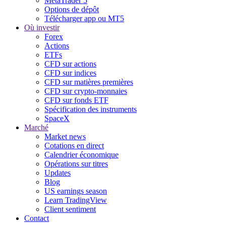
MetaTrader 5
Options de dépôt
Télécharger app ou MT5
Où investir
Forex
Actions
ETFs
CFD sur actions
CFD sur indices
CFD sur matières premières
CFD sur crypto-monnaies
CFD sur fonds ETF
Spécification des instruments
SpaceX
Marché
Market news
Cotations en direct
Calendrier économique
Opérations sur titres
Updates
Blog
US earnings season
Learn TradingView
Client sentiment
Contact