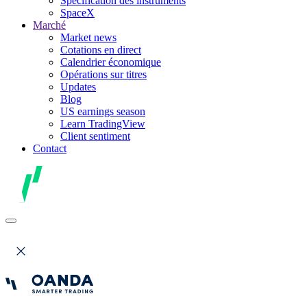
Spécification des instruments
SpaceX
Marché
Market news
Cotations en direct
Calendrier économique
Opérations sur titres
Updates
Blog
US earnings season
Learn TradingView
Client sentiment
Contact