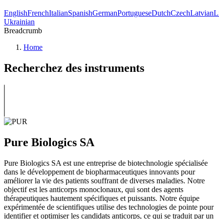
English
French
Italian
Spanish
German
Portuguese
Dutch
Czech
Latvian
L
Ukrainian
Breadcrumb
Home
Recherchez des instruments
Pure Biologics SA
Pure Biologics SA est une entreprise de biotechnologie spécialisée
dans le développement de biopharmaceutiques innovants pour
améliorer la vie des patients souffrant de diverses maladies. Notre
objectif est les anticorps monoclonaux, qui sont des agents
thérapeutiques hautement spécifiques et puissants. Notre équipe
expérimentée de scientifiques utilise des technologies de pointe pour
identifier et optimiser les candidats anticorps, ce qui se traduit par un