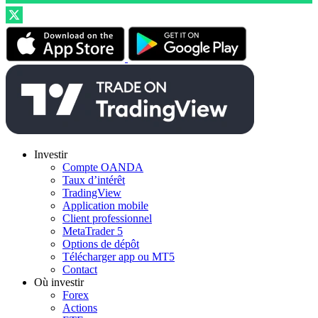
Investir
Compte OANDA
Taux d’intérêt
TradingView
Application mobile
Client professionnel
MetaTrader 5
Options de dépôt
Télécharger app ou MT5
Contact
Où investir
Forex
Actions