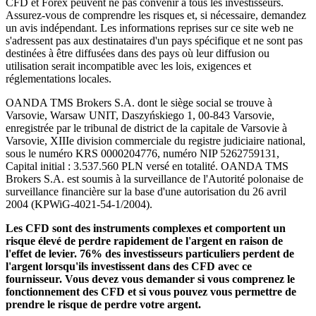
CFD et Forex peuvent ne pas convenir à tous les investisseurs.
Assurez-vous de comprendre les risques et, si nécessaire, demandez
un avis indépendant. Les informations reprises sur ce site web ne
s'adressent pas aux destinataires d'un pays spécifique et ne sont pas
destinées à être diffusées dans des pays où leur diffusion ou
utilisation serait incompatible avec les lois, exigences et
réglementations locales.
OANDA TMS Brokers S.A. dont le siège social se trouve à
Varsovie, Warsaw UNIT, Daszyńskiego 1, 00-843 Varsovie,
enregistrée par le tribunal de district de la capitale de Varsovie à
Varsovie, XIIIe division commerciale du registre judiciaire national,
sous le numéro KRS 0000204776, numéro NIP 5262759131,
Capital initial : 3.537.560 PLN versé en totalité. OANDA TMS
Brokers S.A. est soumis à la surveillance de l'Autorité polonaise de
surveillance financière sur la base d'une autorisation du 26 avril
2004 (KPWiG-4021-54-1/2004).
Les CFD sont des instruments complexes et comportent un
risque élevé de perdre rapidement de l'argent en raison de
l'effet de levier. 76% des investisseurs particuliers perdent de
l'argent lorsqu'ils investissent dans des CFD avec ce
fournisseur. Vous devez vous demander si vous comprenez le
fonctionnement des CFD et si vous pouvez vous permettre de
prendre le risque de perdre votre argent.