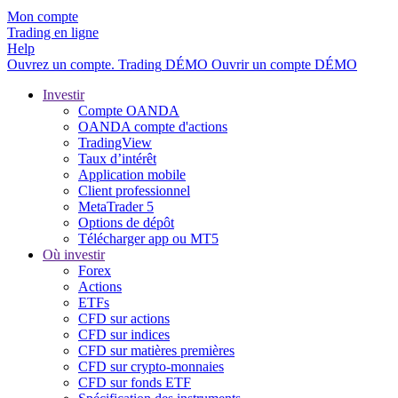
Mon compte
Trading en ligne
Help
Ouvrez un compte.
Trading
DÉMO
Ouvrir un compte DÉMO
Investir
Compte OANDA
OANDA compte d'actions
TradingView
Taux d’intérêt
Application mobile
Client professionnel
MetaTrader 5
Options de dépôt
Télécharger app ou MT5
Où investir
Forex
Actions
ETFs
CFD sur actions
CFD sur indices
CFD sur matières premières
CFD sur crypto-monnaies
CFD sur fonds ETF