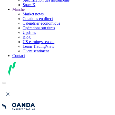
Spécification des instruments
SpaceX
Marché
Market news
Cotations en direct
Calendrier économique
Opérations sur titres
Updates
Blog
US earnings season
Learn TradingView
Client sentiment
Contact