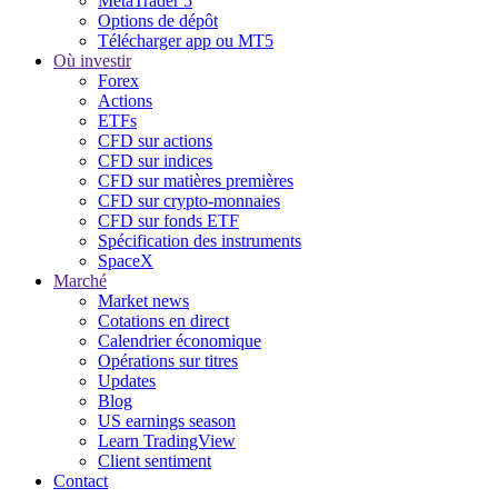
MetaTrader 5
Options de dépôt
Télécharger app ou MT5
Où investir
Forex
Actions
ETFs
CFD sur actions
CFD sur indices
CFD sur matières premières
CFD sur crypto-monnaies
CFD sur fonds ETF
Spécification des instruments
SpaceX
Marché
Market news
Cotations en direct
Calendrier économique
Opérations sur titres
Updates
Blog
US earnings season
Learn TradingView
Client sentiment
Contact