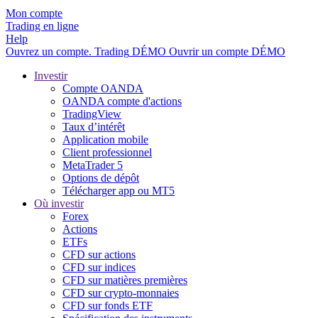
Mon compte
Trading en ligne
Help
Ouvrez un compte.
Trading
DÉMO
Ouvrir un compte DÉMO
Investir
Compte OANDA
OANDA compte d'actions
TradingView
Taux d’intérêt
Application mobile
Client professionnel
MetaTrader 5
Options de dépôt
Télécharger app ou MT5
Où investir
Forex
Actions
ETFs
CFD sur actions
CFD sur indices
CFD sur matières premières
CFD sur crypto-monnaies
CFD sur fonds ETF