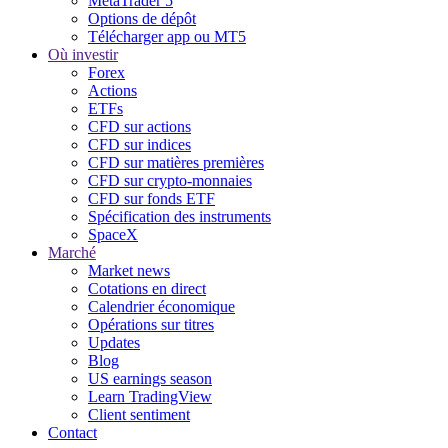
MetaTrader 5
Options de dépôt
Télécharger app ou MT5
Où investir
Forex
Actions
ETFs
CFD sur actions
CFD sur indices
CFD sur matières premières
CFD sur crypto-monnaies
CFD sur fonds ETF
Spécification des instruments
SpaceX
Marché
Market news
Cotations en direct
Calendrier économique
Opérations sur titres
Updates
Blog
US earnings season
Learn TradingView
Client sentiment
Contact