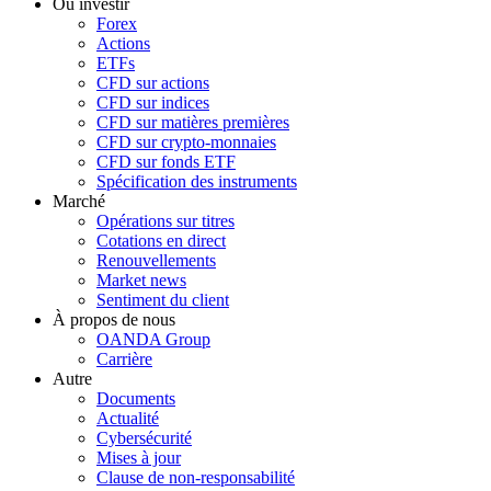
Où investir
Forex
Actions
ETFs
CFD sur actions
CFD sur indices
CFD sur matières premières
CFD sur crypto-monnaies
CFD sur fonds ETF
Spécification des instruments
Marché
Opérations sur titres
Cotations en direct
Renouvellements
Market news
Sentiment du client
À propos de nous
OANDA Group
Carrière
Autre
Documents
Actualité
Cybersécurité
Mises à jour
Clause de non-responsabilité