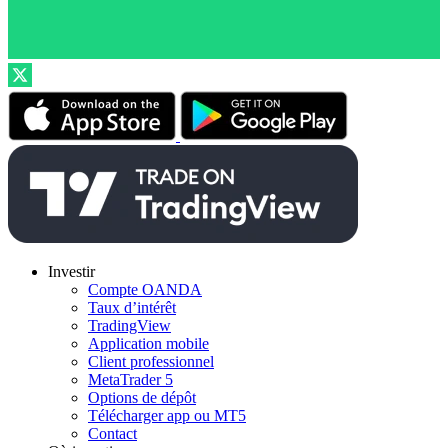
Investir
Compte OANDA
Taux d’intérêt
TradingView
Application mobile
Client professionnel
MetaTrader 5
Options de dépôt
Télécharger app ou MT5
Contact