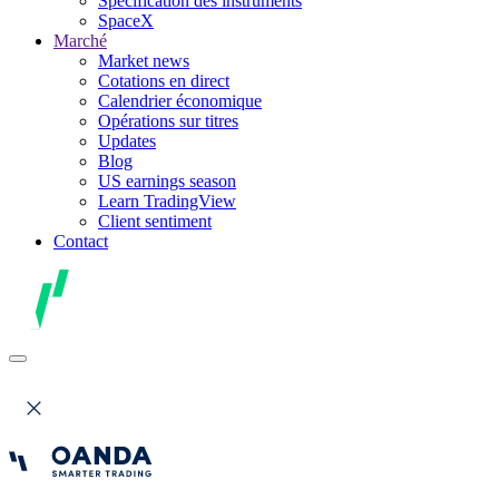
Spécification des instruments
SpaceX
Marché
Market news
Cotations en direct
Calendrier économique
Opérations sur titres
Updates
Blog
US earnings season
Learn TradingView
Client sentiment
Contact