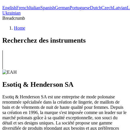
English
French
Italian
Spanish
German
Portuguese
Dutch
Czech
Latvian
L
Ukrainian
Breadcrumb
Home
Recherchez des instruments
Esotiq & Henderson SA
Esotiq & Henderson SA est une entreprise de mode polonaise
renommée spécialisée dans la création de lingerie, de maillots de
bain et de vêtements de nuit de haute qualité pour femmes. Depuis
sa création en 1996, la marque s'est imposée comme un leader sur le
marché polonais grâce à sa qualité exceptionnelle, son souci du
détail et ses designs uniques. La société propose une gamme
diversifiée de produits répondant aux besoins et aux préférences