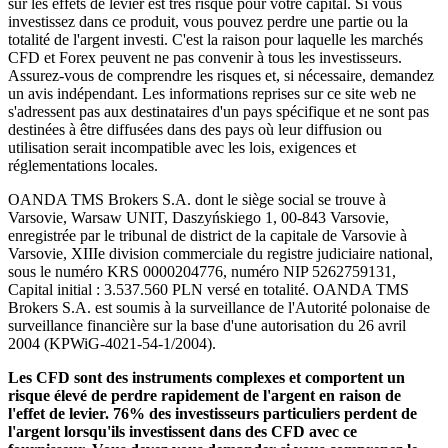
sur les effets de levier est très risqué pour votre capital. Si vous
investissez dans ce produit, vous pouvez perdre une partie ou la
totalité de l'argent investi. C'est la raison pour laquelle les marchés
CFD et Forex peuvent ne pas convenir à tous les investisseurs.
Assurez-vous de comprendre les risques et, si nécessaire, demandez
un avis indépendant. Les informations reprises sur ce site web ne
s'adressent pas aux destinataires d'un pays spécifique et ne sont pas
destinées à être diffusées dans des pays où leur diffusion ou
utilisation serait incompatible avec les lois, exigences et
réglementations locales.
OANDA TMS Brokers S.A. dont le siège social se trouve à
Varsovie, Warsaw UNIT, Daszyńskiego 1, 00-843 Varsovie,
enregistrée par le tribunal de district de la capitale de Varsovie à
Varsovie, XIIIe division commerciale du registre judiciaire national,
sous le numéro KRS 0000204776, numéro NIP 5262759131,
Capital initial : 3.537.560 PLN versé en totalité. OANDA TMS
Brokers S.A. est soumis à la surveillance de l'Autorité polonaise de
surveillance financière sur la base d'une autorisation du 26 avril
2004 (KPWiG-4021-54-1/2004).
Les CFD sont des instruments complexes et comportent un
risque élevé de perdre rapidement de l'argent en raison de
l'effet de levier. 76% des investisseurs particuliers perdent de
l'argent lorsqu'ils investissent dans des CFD avec ce