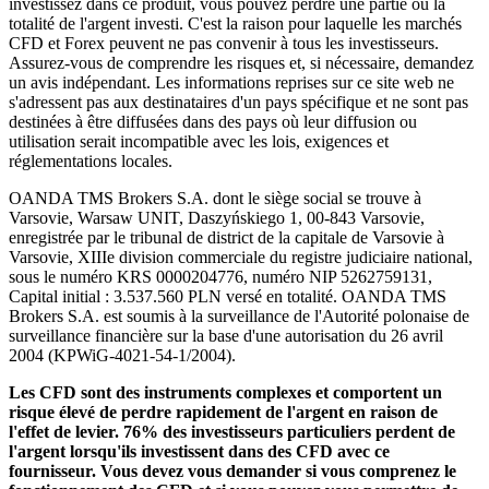
investissez dans ce produit, vous pouvez perdre une partie ou la
totalité de l'argent investi. C'est la raison pour laquelle les marchés
CFD et Forex peuvent ne pas convenir à tous les investisseurs.
Assurez-vous de comprendre les risques et, si nécessaire, demandez
un avis indépendant. Les informations reprises sur ce site web ne
s'adressent pas aux destinataires d'un pays spécifique et ne sont pas
destinées à être diffusées dans des pays où leur diffusion ou
utilisation serait incompatible avec les lois, exigences et
réglementations locales.
OANDA TMS Brokers S.A. dont le siège social se trouve à
Varsovie, Warsaw UNIT, Daszyńskiego 1, 00-843 Varsovie,
enregistrée par le tribunal de district de la capitale de Varsovie à
Varsovie, XIIIe division commerciale du registre judiciaire national,
sous le numéro KRS 0000204776, numéro NIP 5262759131,
Capital initial : 3.537.560 PLN versé en totalité. OANDA TMS
Brokers S.A. est soumis à la surveillance de l'Autorité polonaise de
surveillance financière sur la base d'une autorisation du 26 avril
2004 (KPWiG-4021-54-1/2004).
Les CFD sont des instruments complexes et comportent un
risque élevé de perdre rapidement de l'argent en raison de
l'effet de levier. 76% des investisseurs particuliers perdent de
l'argent lorsqu'ils investissent dans des CFD avec ce
fournisseur. Vous devez vous demander si vous comprenez le