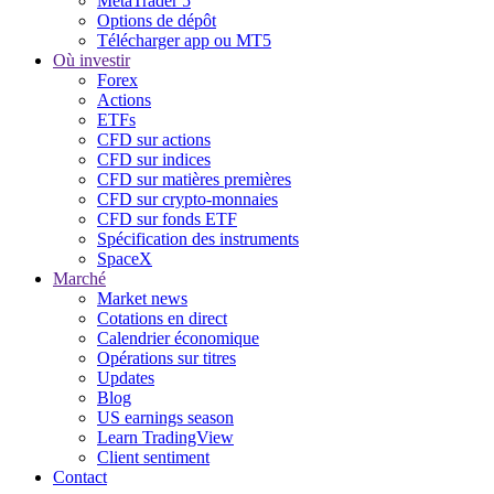
MetaTrader 5
Options de dépôt
Télécharger app ou MT5
Où investir
Forex
Actions
ETFs
CFD sur actions
CFD sur indices
CFD sur matières premières
CFD sur crypto-monnaies
CFD sur fonds ETF
Spécification des instruments
SpaceX
Marché
Market news
Cotations en direct
Calendrier économique
Opérations sur titres
Updates
Blog
US earnings season
Learn TradingView
Client sentiment
Contact