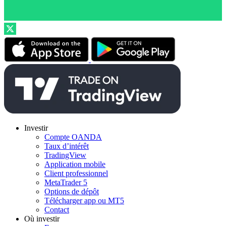
Investir
Compte OANDA
Taux d’intérêt
TradingView
Application mobile
Client professionnel
MetaTrader 5
Options de dépôt
Télécharger app ou MT5
Contact
Où investir