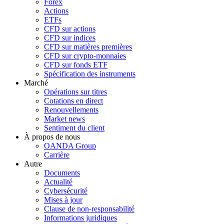
Forex
Actions
ETFs
CFD sur actions
CFD sur indices
CFD sur matières premières
CFD sur crypto-monnaies
CFD sur fonds ETF
Spécification des instruments
Marché
Opérations sur titres
Cotations en direct
Renouvellements
Market news
Sentiment du client
À propos de nous
OANDA Group
Carrière
Autre
Documents
Actualité
Cybersécurité
Mises à jour
Clause de non-responsabilité
Informations juridiques