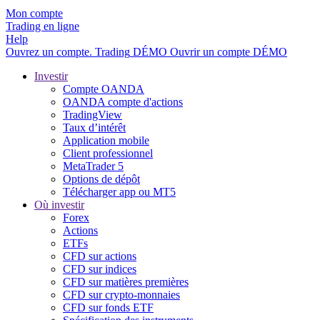
Mon compte
Trading en ligne
Help
Ouvrez un compte.
Trading
DÉMO
Ouvrir un compte DÉMO
Investir
Compte OANDA
OANDA compte d'actions
TradingView
Taux d’intérêt
Application mobile
Client professionnel
MetaTrader 5
Options de dépôt
Télécharger app ou MT5
Où investir
Forex
Actions
ETFs
CFD sur actions
CFD sur indices
CFD sur matières premières
CFD sur crypto-monnaies
CFD sur fonds ETF