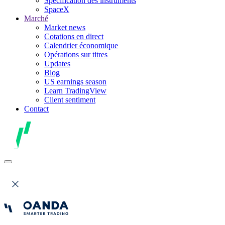
Spécification des instruments
SpaceX
Marché
Market news
Cotations en direct
Calendrier économique
Opérations sur titres
Updates
Blog
US earnings season
Learn TradingView
Client sentiment
Contact