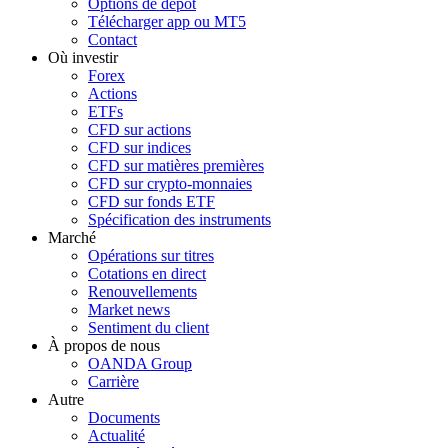
Options de dépôt
Télécharger app ou MT5
Contact
Où investir
Forex
Actions
ETFs
CFD sur actions
CFD sur indices
CFD sur matières premières
CFD sur crypto-monnaies
CFD sur fonds ETF
Spécification des instruments
Marché
Opérations sur titres
Cotations en direct
Renouvellements
Market news
Sentiment du client
À propos de nous
OANDA Group
Carrière
Autre
Documents
Actualité