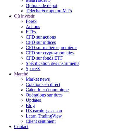
MetaTrader 5
Options de dépôt
Télécharger app ou MT5
Où investir
Forex
Actions
ETFs
CFD sur actions
CFD sur indices
CFD sur matières premières
CFD sur crypto-monnaies
CFD sur fonds ETF
Spécification des instruments
SpaceX
Marché
Market news
Cotations en direct
Calendrier économique
Opérations sur titres
Updates
Blog
US earnings season
Learn TradingView
Client sentiment
Contact