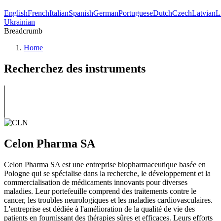
English
French
Italian
Spanish
German
Portuguese
Dutch
Czech
Latvian
L
Ukrainian
Breadcrumb
Home
Recherchez des instruments
Celon Pharma SA
Celon Pharma SA est une entreprise biopharmaceutique basée en
Pologne qui se spécialise dans la recherche, le développement et la
commercialisation de médicaments innovants pour diverses
maladies. Leur portefeuille comprend des traitements contre le
cancer, les troubles neurologiques et les maladies cardiovasculaires.
L'entreprise est dédiée à l'amélioration de la qualité de vie des
patients en fournissant des thérapies sûres et efficaces. Leurs efforts