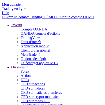
Mon compte
Trading en ligne
Help
Ouvrez un compte.
Trading
DÉMO
Ouvrir un compte DÉMO
Investir
Compte OANDA
OANDA compte d'actions
TradingView
Taux d’intérêt
Application mobile
Client professionnel
MetaTrader 5
Options de dépôt
Télécharger app ou MT5
Où investir
Forex
Actions
ETFs
CFD sur actions
CFD sur indices
CFD sur matières premières
CFD sur crypto-monnaies
CFD sur fonds ETF