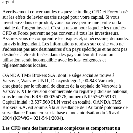
argent.
Avertissement concernant les risques: le trading CFD et Forex basé
sur les effets de levier est très risqué pour votre capital. Si vous
investissez dans ce produit, vous pouvez perdre une partie ou la
totalité de l'argent investi. C'est la raison pour laquelle les marchés
CFD et Forex peuvent ne pas convenir à tous les investisseurs.
Assurez-vous de comprendre les risques et, si nécessaire, demandez
un avis indépendant. Les informations reprises sur ce site web ne
s'adressent pas aux destinataires d'un pays spécifique et ne sont pas
destinées à être diffusées dans des pays où leur diffusion ou
utilisation serait incompatible avec les lois, exigences et
réglementations locales.
OANDA TMS Brokers S.A. dont le siège social se trouve à
Varsovie, Warsaw UNIT, Daszyńskiego 1, 00-843 Varsovie,
enregistrée par le tribunal de district de la capitale de Varsovie à
Varsovie, XIIIe division commerciale du registre judiciaire national,
sous le numéro KRS 0000204776, numéro NIP 5262759131,
Capital initial : 3.537.560 PLN versé en totalité. OANDA TMS
Brokers S.A. est soumis à la surveillance de l'Autorité polonaise de
surveillance financière sur la base d'une autorisation du 26 avril
2004 (KPWiG-4021-54-1/2004).
Les CFD sont des instruments complexes et comportent un