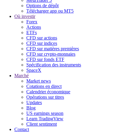
MetaTrader 5
Options de dépôt
Télécharger app ou MT5
Où investir
Forex
Actions
ETFs
CFD sur actions
CFD sur indices
CFD sur matières premières
CFD sur crypto-monnaies
CFD sur fonds ETF
Spécification des instruments
SpaceX
Marché
Market news
Cotations en direct
Calendrier économique
Opérations sur titres
Updates
Blog
US earnings season
Learn TradingView
Client sentiment
Contact