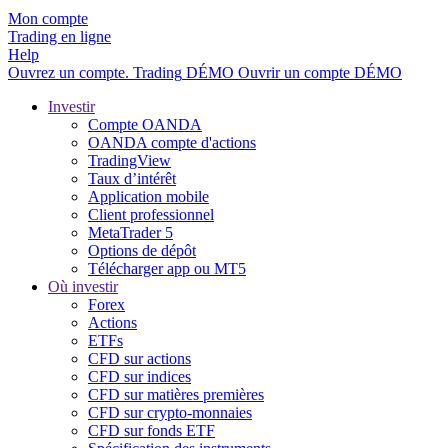
Mon compte
Trading en ligne
Help
Ouvrez un compte.
Trading
DÉMO
Ouvrir un compte DÉMO
Investir
Compte OANDA
OANDA compte d'actions
TradingView
Taux d’intérêt
Application mobile
Client professionnel
MetaTrader 5
Options de dépôt
Télécharger app ou MT5
Où investir
Forex
Actions
ETFs
CFD sur actions
CFD sur indices
CFD sur matières premières
CFD sur crypto-monnaies
CFD sur fonds ETF