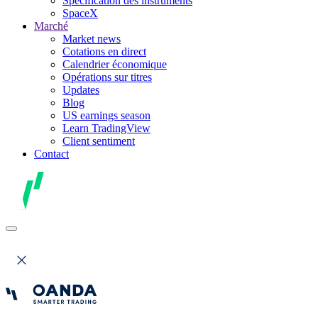
Spécification des instruments
SpaceX
Marché
Market news
Cotations en direct
Calendrier économique
Opérations sur titres
Updates
Blog
US earnings season
Learn TradingView
Client sentiment
Contact