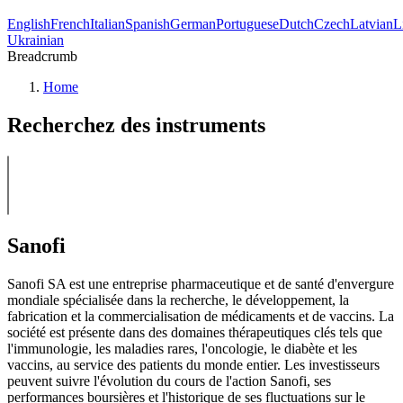
English
French
Italian
Spanish
German
Portuguese
Dutch
Czech
Latvian
L
Ukrainian
Breadcrumb
Home
Recherchez des instruments
Sanofi
Sanofi SA est une entreprise pharmaceutique et de santé d'envergure
mondiale spécialisée dans la recherche, le développement, la
fabrication et la commercialisation de médicaments et de vaccins. La
société est présente dans des domaines thérapeutiques clés tels que
l'immunologie, les maladies rares, l'oncologie, le diabète et les
vaccins, au service des patients du monde entier. Les investisseurs
peuvent suivre l'évolution du cours de l'action Sanofi, ses
performances boursières et l'historique de ses fluctuations sur le