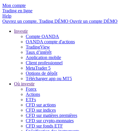
Mon compte
Trading en ligne
Help
Ouvrez un compte.
Trading
DÉMO
Ouvrir un compte DÉMO
Investir
Compte OANDA
OANDA compte d'actions
TradingView
Taux d’intérêt
Application mobile
Client professionnel
MetaTrader 5
Options de dépôt
Télécharger app ou MT5
Où investir
Forex
Actions
ETFs
CFD sur actions
CFD sur indices
CFD sur matières premières
CFD sur crypto-monnaies
CFD sur fonds ETF