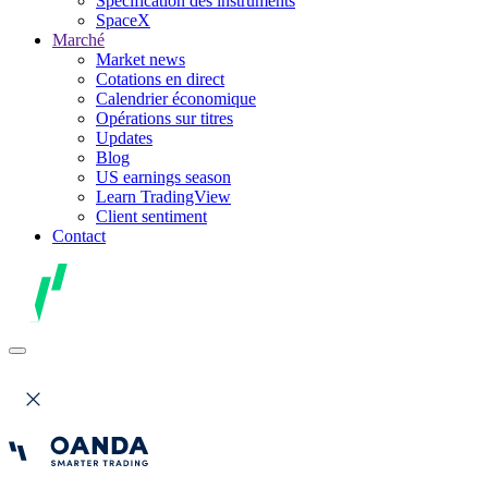
Spécification des instruments
SpaceX
Marché
Market news
Cotations en direct
Calendrier économique
Opérations sur titres
Updates
Blog
US earnings season
Learn TradingView
Client sentiment
Contact