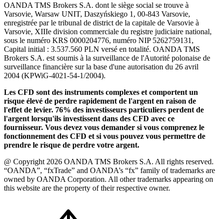
OANDA TMS Brokers S.A. dont le siège social se trouve à
Varsovie, Warsaw UNIT, Daszyńskiego 1, 00-843 Varsovie,
enregistrée par le tribunal de district de la capitale de Varsovie à
Varsovie, XIIIe division commerciale du registre judiciaire national,
sous le numéro KRS 0000204776, numéro NIP 5262759131,
Capital initial : 3.537.560 PLN versé en totalité. OANDA TMS
Brokers S.A. est soumis à la surveillance de l'Autorité polonaise de
surveillance financière sur la base d'une autorisation du 26 avril
2004 (KPWiG-4021-54-1/2004).
Les CFD sont des instruments complexes et comportent un
risque élevé de perdre rapidement de l'argent en raison de
l'effet de levier. 76% des investisseurs particuliers perdent de
l'argent lorsqu'ils investissent dans des CFD avec ce
fournisseur. Vous devez vous demander si vous comprenez le
fonctionnement des CFD et si vous pouvez vous permettre de
prendre le risque de perdre votre argent.
@ Copyright 2026 OANDA TMS Brokers S.A. All rights reserved.
“OANDA”, “fxTrade” and OANDA’s “fx” family of trademarks are
owned by OANDA Corporation. All other trademarks appearing on
this website are the property of their respective owner.