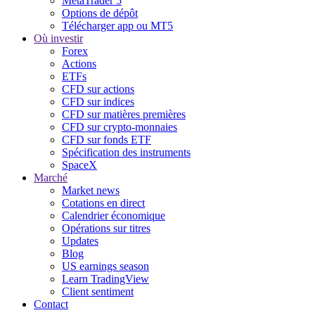
MetaTrader 5
Options de dépôt
Télécharger app ou MT5
Où investir
Forex
Actions
ETFs
CFD sur actions
CFD sur indices
CFD sur matières premières
CFD sur crypto-monnaies
CFD sur fonds ETF
Spécification des instruments
SpaceX
Marché
Market news
Cotations en direct
Calendrier économique
Opérations sur titres
Updates
Blog
US earnings season
Learn TradingView
Client sentiment
Contact