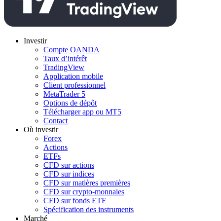
Investir
Compte OANDA
Taux d’intérêt
TradingView
Application mobile
Client professionnel
MetaTrader 5
Options de dépôt
Télécharger app ou MT5
Contact
Où investir
Forex
Actions
ETFs
CFD sur actions
CFD sur indices
CFD sur matières premières
CFD sur crypto-monnaies
CFD sur fonds ETF
Spécification des instruments
Marché