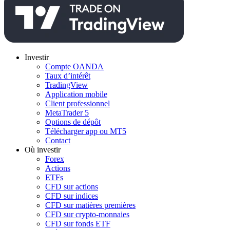
Investir
Compte OANDA
Taux d’intérêt
TradingView
Application mobile
Client professionnel
MetaTrader 5
Options de dépôt
Télécharger app ou MT5
Contact
Où investir
Forex
Actions
ETFs
CFD sur actions
CFD sur indices
CFD sur matières premières
CFD sur crypto-monnaies
CFD sur fonds ETF