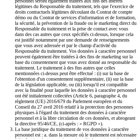
personnel seront également traitées aux fins des intérêts
légitimes du Responsable du traitement, tels que l'exercice de
droits contractuels légitimes découlant du Contrat de compte
démo ou du Contrat de services d'information et de formation,
la sécurité, la prévention de la fraude ou le marketing direct du
Responsable du traitement et la prise de contact avec vous
dans des cas autres que ceux spécifiés ci-dessus, lorsque cela
est justifié notamment par une demande de renseignements
que vous avez adressée et par le champ d'activité du
Responsable du traitement. Vos données à caractère personnel
peuvent également être traitées à des fins de marketing sur la
base du consentement que vous avez donné au responsable du
traitement. Le traitement à des fins autres que celles
mentionnées ci-dessus peut être effectué : (i) sur la base de
l'obtention d'un consentement supplémentaire, (ii) sur la base
de la législation applicable, ou (iii) lorsqu'il est compatible
avec la finalité pour laquelle les données à caractère personnel
ont été initialement collectées (Article 6, paragraphe 4, du
règlement (UE) 2016/679 du Parlement européen et du
Conseil du 27 avril 2016 relatif à la protection des personnes
physiques à l'égard du traitement des données à caractère
personnel et à la libre circulation de ces données, et abrogeant
la directive 95/46/CE, (ci-après : « RGPD »).
La base juridique du traitement de vos données à caractère
personnel est : a. dans la mesure où le traitement est nécessaire