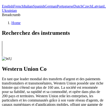
English
French
Italian
Spanish
German
Portuguese
Dutch
Czech
Latvian
L
Ukrainian
Breadcrumb
Home
Recherchez des instruments
Western Union Co
En tant que leader mondial des transferts d'argent et des paiements
transfrontaliers et transmonétaires, Western Union possède une riche
histoire qui s'étend sur plus de 160 ans. La société est renommée
pour sa fiabilité, sa rapidité et sa commodité, et opère dans plus de
200 pays et territoires. Western Union relie les entreprises, les
particuliers et les communautés grâce à son vaste réseau d'agents, de
canaux numériques et d'applications mobiles, offrant une gamme de