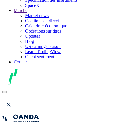
Spécification des instruments
SpaceX
Marché
Market news
Cotations en direct
Calendrier économique
Opérations sur titres
Updates
Blog
US earnings season
Learn TradingView
Client sentiment
Contact