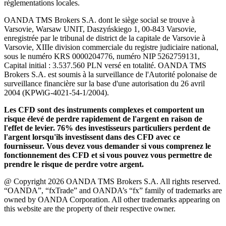
réglementations locales.
OANDA TMS Brokers S.A. dont le siège social se trouve à
Varsovie, Warsaw UNIT, Daszyńskiego 1, 00-843 Varsovie,
enregistrée par le tribunal de district de la capitale de Varsovie à
Varsovie, XIIIe division commerciale du registre judiciaire national,
sous le numéro KRS 0000204776, numéro NIP 5262759131,
Capital initial : 3.537.560 PLN versé en totalité. OANDA TMS
Brokers S.A. est soumis à la surveillance de l'Autorité polonaise de
surveillance financière sur la base d'une autorisation du 26 avril
2004 (KPWiG-4021-54-1/2004).
Les CFD sont des instruments complexes et comportent un
risque élevé de perdre rapidement de l'argent en raison de
l'effet de levier. 76% des investisseurs particuliers perdent de
l'argent lorsqu'ils investissent dans des CFD avec ce
fournisseur. Vous devez vous demander si vous comprenez le
fonctionnement des CFD et si vous pouvez vous permettre de
prendre le risque de perdre votre argent.
@ Copyright 2026 OANDA TMS Brokers S.A. All rights reserved.
“OANDA”, “fxTrade” and OANDA’s “fx” family of trademarks are
owned by OANDA Corporation. All other trademarks appearing on
this website are the property of their respective owner.