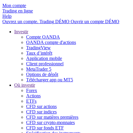
Mon compte
Trading en ligne
Help
Ouvrez un compte.
Trading
DÉMO
Ouvrir un compte DÉMO
Investir
Compte OANDA
OANDA compte d'actions
TradingView
Taux d’intérêt
Application mobile
Client professionnel
MetaTrader 5
Options de dépôt
Télécharger app ou MT5
Où investir
Forex
Actions
ETFs
CFD sur actions
CFD sur indices
CFD sur matières premières
CFD sur crypto-monnaies
CFD sur fonds ETF