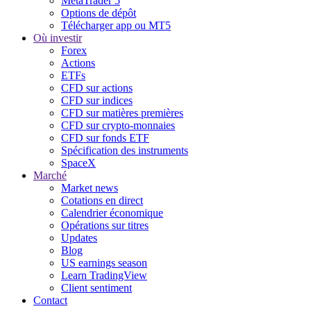
MetaTrader 5
Options de dépôt
Télécharger app ou MT5
Où investir
Forex
Actions
ETFs
CFD sur actions
CFD sur indices
CFD sur matières premières
CFD sur crypto-monnaies
CFD sur fonds ETF
Spécification des instruments
SpaceX
Marché
Market news
Cotations en direct
Calendrier économique
Opérations sur titres
Updates
Blog
US earnings season
Learn TradingView
Client sentiment
Contact