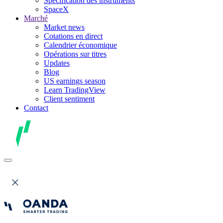
Spécification des instruments
SpaceX
Marché
Market news
Cotations en direct
Calendrier économique
Opérations sur titres
Updates
Blog
US earnings season
Learn TradingView
Client sentiment
Contact