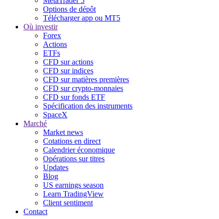
MetaTrader 5
Options de dépôt
Télécharger app ou MT5
Où investir
Forex
Actions
ETFs
CFD sur actions
CFD sur indices
CFD sur matières premières
CFD sur crypto-monnaies
CFD sur fonds ETF
Spécification des instruments
SpaceX
Marché
Market news
Cotations en direct
Calendrier économique
Opérations sur titres
Updates
Blog
US earnings season
Learn TradingView
Client sentiment
Contact