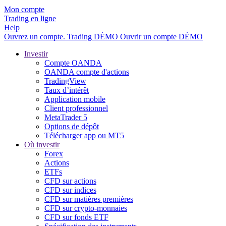
Mon compte
Trading en ligne
Help
Ouvrez un compte.
Trading
DÉMO
Ouvrir un compte DÉMO
Investir
Compte OANDA
OANDA compte d'actions
TradingView
Taux d’intérêt
Application mobile
Client professionnel
MetaTrader 5
Options de dépôt
Télécharger app ou MT5
Où investir
Forex
Actions
ETFs
CFD sur actions
CFD sur indices
CFD sur matières premières
CFD sur crypto-monnaies
CFD sur fonds ETF