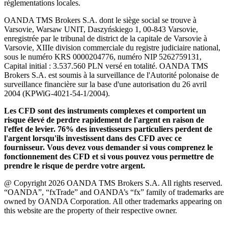
réglementations locales.
OANDA TMS Brokers S.A. dont le siège social se trouve à
Varsovie, Warsaw UNIT, Daszyńskiego 1, 00-843 Varsovie,
enregistrée par le tribunal de district de la capitale de Varsovie à
Varsovie, XIIIe division commerciale du registre judiciaire national,
sous le numéro KRS 0000204776, numéro NIP 5262759131,
Capital initial : 3.537.560 PLN versé en totalité. OANDA TMS
Brokers S.A. est soumis à la surveillance de l'Autorité polonaise de
surveillance financière sur la base d'une autorisation du 26 avril
2004 (KPWiG-4021-54-1/2004).
Les CFD sont des instruments complexes et comportent un
risque élevé de perdre rapidement de l'argent en raison de
l'effet de levier. 76% des investisseurs particuliers perdent de
l'argent lorsqu'ils investissent dans des CFD avec ce
fournisseur. Vous devez vous demander si vous comprenez le
fonctionnement des CFD et si vous pouvez vous permettre de
prendre le risque de perdre votre argent.
@ Copyright 2026 OANDA TMS Brokers S.A. All rights reserved.
“OANDA”, “fxTrade” and OANDA’s “fx” family of trademarks are
owned by OANDA Corporation. All other trademarks appearing on
this website are the property of their respective owner.