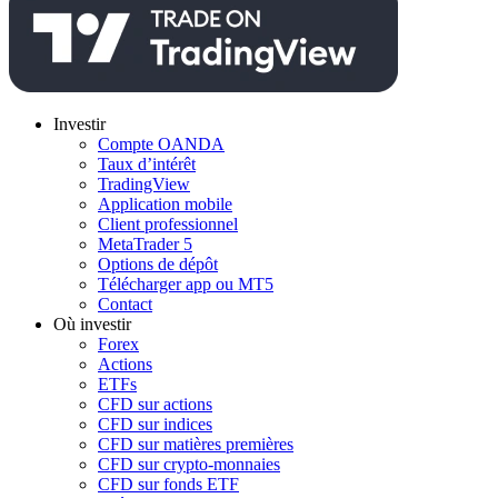
Investir
Compte OANDA
Taux d’intérêt
TradingView
Application mobile
Client professionnel
MetaTrader 5
Options de dépôt
Télécharger app ou MT5
Contact
Où investir
Forex
Actions
ETFs
CFD sur actions
CFD sur indices
CFD sur matières premières
CFD sur crypto-monnaies
CFD sur fonds ETF