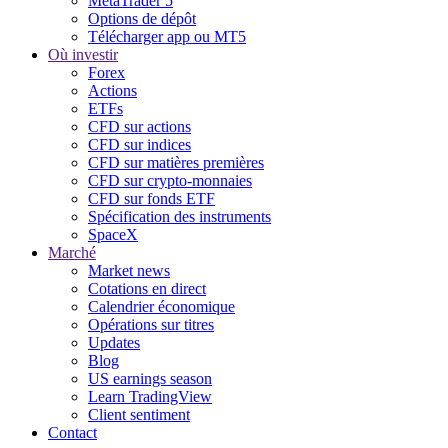
MetaTrader 5
Options de dépôt
Télécharger app ou MT5
Où investir
Forex
Actions
ETFs
CFD sur actions
CFD sur indices
CFD sur matières premières
CFD sur crypto-monnaies
CFD sur fonds ETF
Spécification des instruments
SpaceX
Marché
Market news
Cotations en direct
Calendrier économique
Opérations sur titres
Updates
Blog
US earnings season
Learn TradingView
Client sentiment
Contact