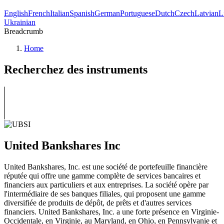
English
French
Italian
Spanish
German
Portuguese
Dutch
Czech
Latvian
L
Ukrainian
Breadcrumb
Home
Recherchez des instruments
United Bankshares Inc
United Bankshares, Inc. est une société de portefeuille financière
réputée qui offre une gamme complète de services bancaires et
financiers aux particuliers et aux entreprises. La société opère par
l'intermédiaire de ses banques filiales, qui proposent une gamme
diversifiée de produits de dépôt, de prêts et d'autres services
financiers. United Bankshares, Inc. a une forte présence en Virginie-
Occidentale, en Virginie, au Maryland, en Ohio, en Pennsylvanie et