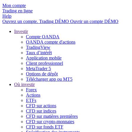
Mon compte
Trading en ligne
Help
Ouvrez un compte.
Trading
DÉMO
Ouvrir un compte DÉMO
Investir
Compte OANDA
OANDA compte d'actions
TradingView
Taux d’intérêt
Application mobile
Client professionnel
MetaTrader 5
Options de dépôt
Télécharger app ou MT5
Où investir
Forex
Actions
ETFs
CFD sur actions
CFD sur indices
CFD sur matières premières
CFD sur crypto-monnaies
CFD sur fonds ETF