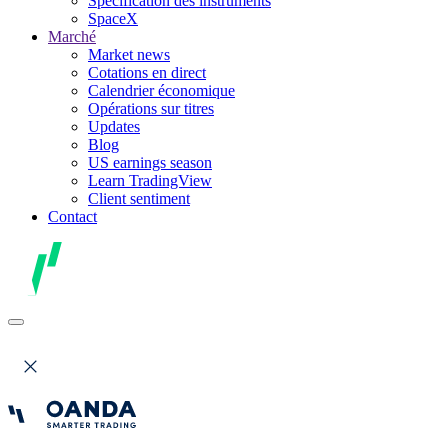
Spécification des instruments
SpaceX
Marché
Market news
Cotations en direct
Calendrier économique
Opérations sur titres
Updates
Blog
US earnings season
Learn TradingView
Client sentiment
Contact